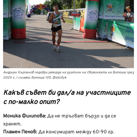
Андриан Кърпанов подобри рекорда на дуатлон на Обиколката на Витоша през
2025 г. / снимка: Витоша 100, Фейсбук
Какъв съвет би дал/а на участниците
с по-малко опит?
Моника Филипова:
Да не тръгват бързо и да се
хранят.
Пламен Пенов:
Да консумират между 60-90 гр.