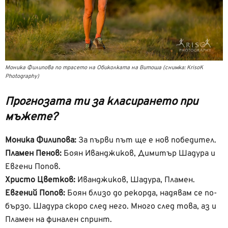
Моника Филипова по трасето на Обиколката на Витоша (снимка: KrisoK
Photography)
Прогнозата ти за класирането при
мъжете?
Моника Филипова:
За първи път ще е нов победител.
Пламен Пенов:
Боян Иванджиков, Димитър Шадура и
Евгени Попов.
Христо Цветков:
Иванджиков, Шадура, Пламен.
Евгений Попов:
Боян близо до рекорда, надявам се по-
бързо. Шадура скоро след него. Много след това, аз и
Пламен на финален спринт.