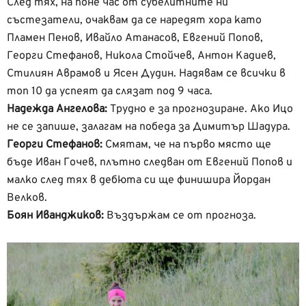
След тях, на поне час от субелитните ни
състезатели, очаквам да се наредят хора като
Пламен Пенов, Ивайло Атанасов, Евгений Попов,
Георги Стефанов, Никола Стойчев, Антон Кадиев,
Стилиян Аврамов и Ясен Дудин. Надявам се всички в
топ 10 да успеят да слязат под 9 часа.
Надежда Ангелова:
Трудно е за прогнозиране. Ако Ицо
не се запише, залагам на победа за Димитър Шадура.
Георги Стефанов:
Смятам, че на първо място ще
бъде Иван Гочев, плътно следван от Евгений Попов и
малко след тях в дебюта си ще финишира Йордан
Велков.
Боян Иванджиков:
Въздържам се от прогноза.