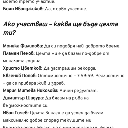
моето трето участие.
Боян Иванджиков:
Да, първо участие.
Ако участваш – каква ще бъде целта
ти?
Моника Филипова:
Да си подобря най-доброто време.
Пламен Пенов:
Целта ми е да бягам по-добре от
миналата година.
Христо Цветков:
Да застрашим рекорда.
Евгений Попов:
Оптимистично – 7:59:59. Реалистично
– да се прибера жив и здрав.
Мария Митева Николова:
Личен резултат.
Димитър Шадура:
Да бягам на ръба на
възможностите си.
Иван Гочев:
Целта винаги е да успея да бягам
максимално добре според текущите ми
възможности. Мисля, че с моментната ми форма