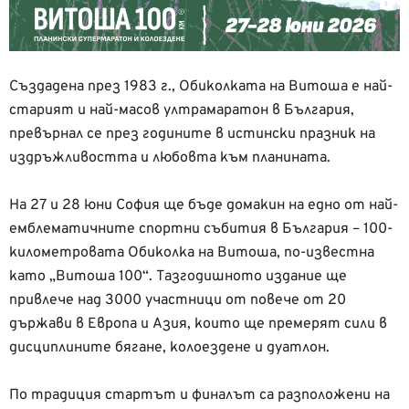
Създадена през 1983 г., Обиколката на Витоша е най-
старият и най-масов ултрамаратон в България,
превърнал се през годините в истински празник на
издръжливостта и любовта към планината.
На 27 и 28 юни София ще бъде домакин на едно от най-
емблематичните спортни събития в България – 100-
километровата Обиколка на Витоша, по-известна
като „Витоша 100“. Тазгодишното издание ще
привлече над 3000 участници от повече от 20
държави в Европа и Азия, които ще премерят сили в
дисциплините бягане, колоездене и дуатлон.
По традиция стартът и финалът са разположени на