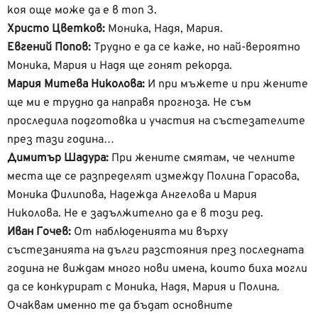
коя още може да е в топ 3.
Христо Цветков:
Моника, Надя, Мария.
Евгений Попов:
Трудно е да се каже, но най-вероятно
Моника, Мария и Надя ще гонят рекорда.
Мария Митева Николова:
И при мъжете и при жените
ще ми е трудно да направя прогноза. Не съм
проследила подготовка и участия на състезателите
през тази година…
Димитър Шадура:
При жените смятам, че челните
места ще се разпределят измежду Полина Горасова,
Моника Филипова, Надежда Ангелова и Мария
Николова. Не е задължително да е в този ред.
Иван Гочев:
От наблюденията ми върху
състезанията на дълги разстояния през последната
година не виждам много нови имена, които биха могли
да се конкурират с Моника, Надя, Мария и Полина.
Очаквам именно те да бъдат основните