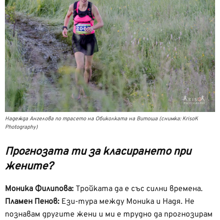
Надежда Ангелова по трасето на Обиколката на Витоша (снимка: KrisoK
Photography)
Прогнозата ти за класирането при
жените?
Моника Филипова:
Тройката да е със силни времена.
Пламен Пенов:
Ези-тура между Моника и Надя. Не
познавам другите жени и ми е трудно да прогнозирам