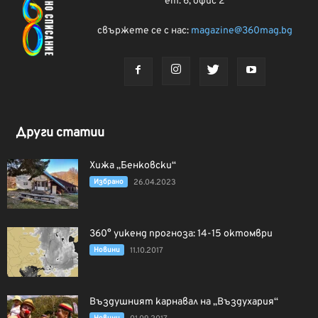
ет. 6, офис 2
свържете се с нас:
magazine@360mag.bg
Други статии
Хижа „Бенковски“
Избрано
26.04.2023
360° уикенд прогноза: 14-15 октомври
Новини
11.10.2017
Въздушният карнавал на „Въздухария“