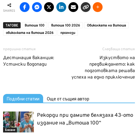
SHARES
ТАГОВЕ
Витоша 100
витоша 100 2026
Обиколката на Витоша
обиколката на витоша 2026
прогнози
предишна статия
Следваща статия
Дестинация ваканция:
Изкуството на
Устински водопади
предвиждането: как
подготовката решава
успеха на едно приключение
Подобни статии
Още от същия автор
Рекорди при дамите белязаха 43-ото
издание на „Витоша 100“
Бягане