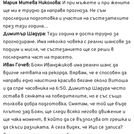
Мария Митева Николова:
И при мъжете и при жените
ще ми е трудно да направя прогноза. Не съм
проследила подготовка и участия на състезателите
през тази година…
Димитър Шадура:
Тази година е доста трудно за
прогнозиране. Има няколко човека с реални шансове за
подиум и мисля, че състезанието ще се реши в
последната част на трасето.
Иван Гочев:
Боян Иванджиков има реален шанс да
вдигне летвата на рекорда. Вярвам, че е способен да
направи едно наистина красиво бягане около Витоша
и да спре часовника на 6:50. Димитър Шадура често
остава в сянката на победителите, но е със също
толкова добра подготовка. Смятам, че той ще бъде
плътно зад Боян, ще следи всяко негово движение и
ще чака момент, в който да се възползва от грешка и
да скъси разликата. А сега видях, че Ицо се записа?