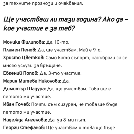
за техните прогнози и очаквания.
Ще участваш ли тази година? Ако да –
кое участие е за теб?
Моника Филипова:
Да, 10-то.
Пламен Пенов:
Да, ще участвам. Май е 9-о.
Христо Цветков:
Само като съпорт, насъбрали са се
много услуги за връщане.
Евгений Попов:
Да, 3-то участие.
Мария Митева Николова:
Да.
Димитър Шадура:
Да, ще участвам. Това ще е
петото ми участие.
Иван Гочев:
Почти съм сигурен, че това ще бъде
петото ми участие.
Надежда Ангелова:
Да, за 8-ми път.
Георги Стефанов:
Ще участвам и това ще бъде