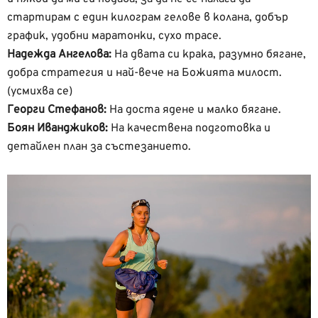
стартирам с един килограм гелове в колана, добър
график, удобни маратонки, сухо трасе.
Надежда Ангелова:
На двата си крака, разумно бягане,
добра стратегия и най-вече на Божията милост.
(усмихва се)
Георги Стефанов:
На доста ядене и малко бягане.
Боян Иванджиков:
На качествена подготовка и
детайлен план за състезанието.