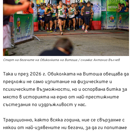
Старт на бегачите на Обиколката на Витоша / снимка: Антонио Вълчев
Така и през 2026 г. Обиколката на Витоша обещава да
предложи не само изпитание на физическите и
психическите възможности, но и оспорвана битка за
място в историята на едно от най-престижните
състезания по издръжливост у нас.
Традиционно, както всяка година, ние се свързахме с
някои от най-изявените ни бегачи, за да ги попитаме