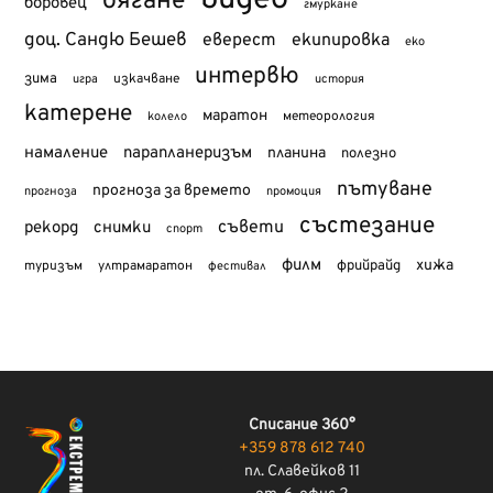
бягане
боровец
гмуркане
доц. Сандю Бешев
еверест
екипировка
еко
интервю
зима
изкачване
история
игра
катерене
маратон
метеорология
колело
намаление
парапланеризъм
планина
полезно
пътуване
прогноза за времето
прогноза
промоция
състезание
съвети
рекорд
снимки
спорт
филм
хижа
туризъм
фрийрайд
ултрамаратон
фестивал
Списание 360°
+359 878 612 740
пл. Славейков 11