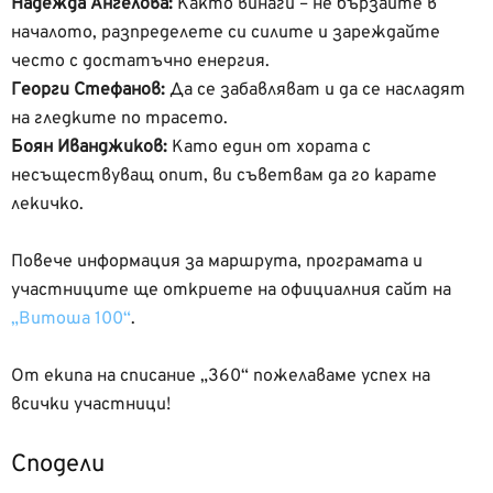
Надежда Ангелова:
Както винаги – не бързайте в
началото, разпределете си силите и зареждайте
често с достатъчно енергия.
Георги Стефанов:
Да се забавляват и да се насладят
на гледките по трасето.
Боян Иванджиков:
Като един от хората с
несъществуващ опит, ви съветвам да го карате
лекичко.
Повече информация за маршрута, програмата и
участниците ще откриете на официалния сайт на
„Витоша 100“
.
От екипа на списание „360“ пожелаваме успех на
всички участници!
Сподели