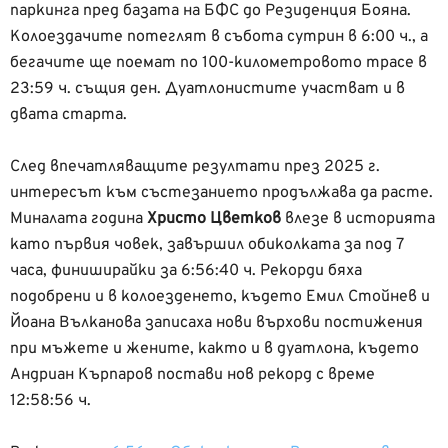
паркинга пред базата на БФС до Резиденция Бояна.
Колоездачите потеглят в събота сутрин в 6:00 ч., а
бегачите ще поемат по 100-километровото трасе в
23:59 ч. същия ден. Дуатлонистите участват и в
двата старта.
След впечатляващите резултати през 2025 г.
интересът към състезанието продължава да расте.
Миналата година
Христо Цветков
влезе в историята
като първия човек, завършил обиколката за под 7
часа, финиширайки за 6:56:40 ч. Рекорди бяха
подобрени и в колоезденето, където Емил Стойнев и
Йоана Вълканова записаха нови върхови постижения
при мъжете и жените, както и в дуатлона, където
Андриан Кърпаров постави нов рекорд с време
12:58:56 ч.