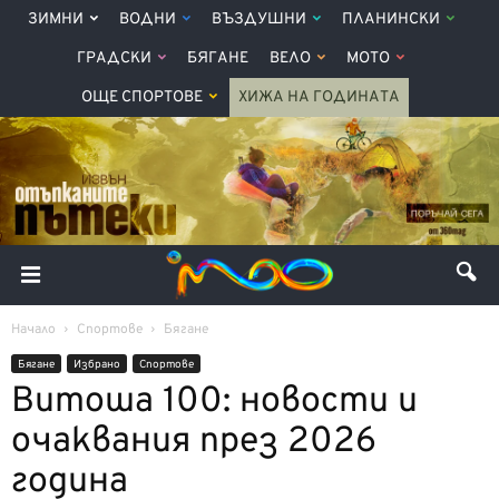
ЗИМНИ
ВОДНИ
ВЪЗДУШНИ
ПЛАНИНСКИ
ГРАДСКИ
БЯГАНЕ
ВЕЛО
МОТО
ОЩЕ СПОРТОВЕ
ХИЖА НА ГОДИНАТА
Начало
Спортове
Бягане
Бягане
Избрано
Спортове
Витоша 100: новости и
очаквания през 2026
година