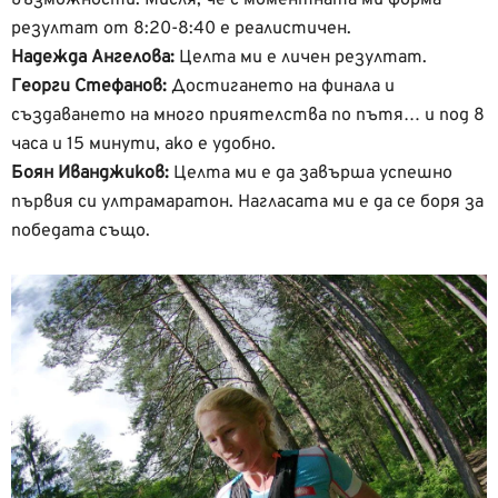
резултат от 8:20-8:40 е реалистичен.
Надежда Ангелова:
Целта ми е личен резултат.
Георги Стефанов:
Достигането на финала и
създаването на много приятелства по пътя… и под 8
часа и 15 минути, ако е удобно.
Боян Иванджиков:
Целта ми е да завърша успешно
първия си ултрамаратон. Нагласата ми е да се боря за
победата също.