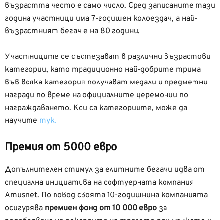
възрастта често е само число. Сред записаните тази
година участници има 7-годишен колоездач, а най-
възрастният бегач е на 80 години.
Участниците се състезават в различни възрастови
категории, като традиционно най-добрите трима
във всяка категория получават медали и предметни
награди по време на официалните церемонии по
награждаването. Кои са категориите, може да
научите
тук.
Премия от 5000 евро
Допълнителен стимул за елитните бегачи идва от
специална инициатива на софтуерната компания
Amusnet. По повод своята 10-годишнина компанията
осигурява
премиен фонд от 10 000 евро
за