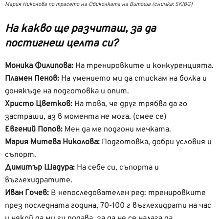
Мария Николова по трасето на Обиколката на Витоша (снимка: SKIBG)
На какво ще разчиташ, за да
постигнеш целта си?
Моника Филипова:
На тренировките и конкуренцията.
Пламен Пенов:
На умението ми да стискам на болка и
донякъде на подготовка и опит.
Христо Цветков:
На това, че друг трябва да го
застраши, аз в момента не мога. (смее се)
Евгений Попов:
Мен да ме подгони мечката.
Мария Митева Николова:
Подготовка, добри условия и
съпорт.
Димитър Шадура:
На себе си, съпорта и
въглехидратите.
Иван Гочев:
В непоследователен ред: тренировките
през последната година, 70-100 г въглехидрати на час
и някой да ми ги подава, за да не се налага да