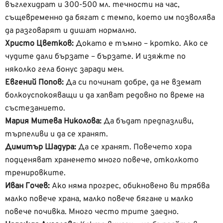
въглехидрат и 300-500 мл. течности на час,
същевременно да бягат с темпо, което им позволява
да разговарят и дишат нормално.
Христо Цветков:
Докато е тъмно – кротко. Ако се
чудите дали бързате – бързате. И изяжте по
няколко гела бонус заради мен.
Евгений Попов:
Да си починат добре, да не вземат
болкоуспокояващи и да хапват редовно по време на
състезанието.
Мария Митева Николова:
Да бъдат предпазливи,
търпеливи и да се хранят.
Димитър Шадура:
Да се хранят. Повечето хора
подценяват храненето много повече, отколкото
тренировките.
Иван Гочев:
Ако няма прогрес, обикновено ви трябва
малко повече храна, малко повече бягане и малко
повече почивка. Много често трите заедно.