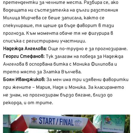
претендентки за челните места. Разбира се, ако
водещата ни състезателка на дълги разстояния
Милица Мирчева се беше записала, както се
спекулираше, тя щеше да бъде фаворит в тази
прогноза. Към момента обаче тя не фигурира в
списъка с регистрирани участници.
Надежда Ангелова:
Още по-трудно е за прогнозиране.
Георги Стефанов:
Тук залагам на победа за Надежда
Ангелова в оспорвана битка с Моника Филипова и
трето място за Златка Вълчева.
Боян Иванджиков:
За мен има три изявени фаворитки
при жените – Мария, Надя и Моника. За класирането
не знам, но прогнозирам бързо бягане, близо до
рекорда, и от трите.