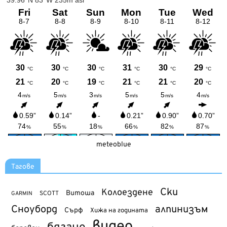
meteoblue
Тагове
Ски
Колоездене
Витоша
SCOTT
GARMIN
Сноуборд
алпинизъм
Сърф
Хижа на годината
видео