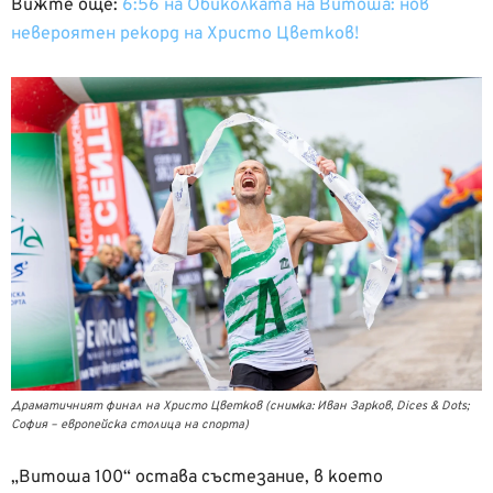
Вижте още:
6:56 на Обиколката на Витоша: нов
невероятен рекорд на Христо Цветков!
Драматичният финал на Христо Цветков (снимка: Иван Зарков, Dices & Dots;
София – европейска столица на спорта)
„Витоша 100“ остава състезание, в което