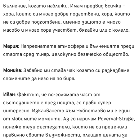
вълнение, когато наближи. Имам предвид всички –
хора, които са много добре подготвени, хора, които
не са добре подготвени, именно защото е много
масово и много хора участват, бягайки или с колело.
Мария
:
Напрегнатата атмосфера и вълненията преди
старта сред т.нар. целокупно бегаческо общество.
Моника
: Забавно ми става чак когато си разказваме
спомените за него на по бира.
Иван
: Фактът, че по-голямата част от
състезанието е през нощта, го прави супер
интересно. Изкачването към Чуйпетлово ми е един
от любимите моменти. Аз го наричам Poverval-Straße,
понеже тези състезатели, които не са преценили
правилно своите възможности, плащат цената за