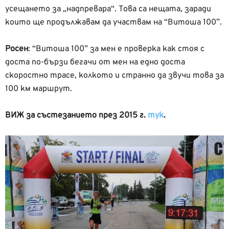
усещането за „надпревара“. Това са нещата, заради
които ще продължавам да участвам на “Витоша 100”.
Росен
: “Витоша 100” за мен е проверка как стоя с
доста по-бързи бегачи от мен на едно доста
скоростно трасе, колкото и странно да звучи това за
100 км маршрут.
ВИЖ за състезанието през 2015 г.
тук
.