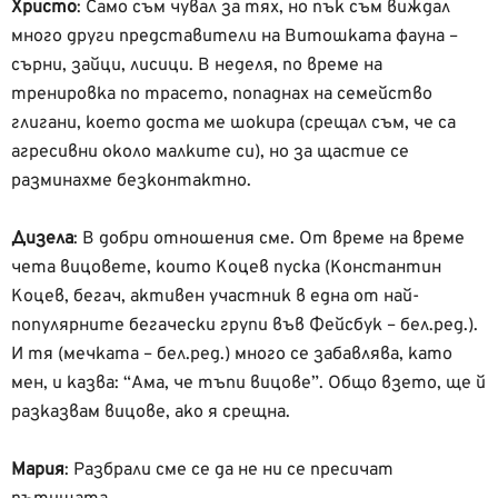
Христо
:
Само съм чувал за тях, но пък съм виждал
много други представители на Витошката фауна –
сърни, зайци, лисици. В неделя, по време на
тренировка по трасето, попаднах на семейство
глигани, което доста ме шокира (срещал съм, че са
агресивни около малките си), но за щастие се
разминахме безконтактно.
Дизела
: В добри отношения сме. От време на време
чета вицовете, които Коцев пуска (Константин
Коцев, бегач, активен участник в една от най-
популярните бегачески групи във Фейсбук – бел.ред.).
И тя (мечката – бел.ред.) много се забавлява, като
мен, и казва: “Ама, че тъпи вицове”. Общо взето, ще й
разказвам вицове, ако я срещна.
Мария
:
Разбрали сме се да не ни се пресичат