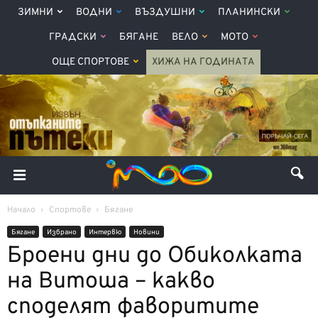
ЗИМНИ
ВОДНИ
ВЪЗДУШНИ
ПЛАНИНСКИ
ГРАДСКИ
БЯГАНЕ
ВЕЛО
МОТО
ОЩЕ СПОРТОВЕ
ХИЖА НА ГОДИНАТА
Начало
Спортове
Бягане
Бягане
Избрано
Интервю
Новини
Броени дни до Обиколката
на Витоша – какво
споделят фаворитите