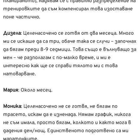
планираното), надявам се с правилно разпределение на
тренировките да съм компенсирал това изоставане
поне частично.
Дизела
: Целенасочено се готвя от два месеца. Много
ми се искаше да са три, обаче така се случи – започнах
да бягам преди 8-9 седмици. Това също е вълнуващо за
мен – че разполагам с по-малко време, и ми е
интересно как ще се справи тялото ми с това
натоварване.
Мария
: Около месец.
Моника
:
Целенасочено не се готвя, не бягам по
трасето, искам да е изненада. Нямам график, никога
не съм имала, просто бягам, колкото и както мога в
дадения ден/нощ. Единственото подготвено са ми
маратонките.