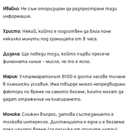
Ивайло
:
Не съм оторизиран да разпространя тази
информация.
Христо
: Някой, който е подготвен да бяга поне
няколко минути под границата от 8 часа.
Дизела
: Ще победи този, който първи пресече
финалната линия – мисля, че то е ясно.
Мария
: Ултрамаратонът В100 е доста часове тичане
в планински условия. Има твърде много непредвидими
фактори по време на самото бягане, които могат да
дадат отражение на класирането.
Моника
: Сложен въпрос, затова състезанието е
толкова интересно. Дистанцията е една и е бегаема
през цялото време (за разлика от другите ултри).