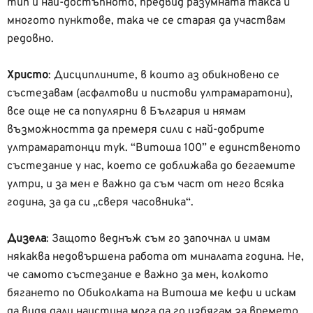
тип и най-достъпното, предвид разумната такса и
многото пунктове, така че се старая да участвам
редовно.
Христо
:
Дисциплините, в които аз обикновено се
състезавам (асфалтови и пистови ултрамаратони),
все още не са популярни в България и нямам
възможността да премеря сили с най-добрите
ултрамаратонци тук. “Витоша 100” е единственото
състезание у нас, което се доближава до бегаемите
ултри, и за мен е важно да съм част от него всяка
година, за да си „сверя часовника“.
Дизела
: Защото веднъж съм го започнал и имам
някаква недовършена работа от миналата година. Не,
че самото състезание е важно за мен, колкото
бягането по Обиколката на Витоша ме кефи и искам
да видя дали наистина мога да го избягам за времето,