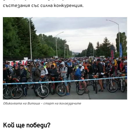
състезания със силна конкуренция.
Обиколката на Витоша – старт на колоездачите
Кой ще победи?