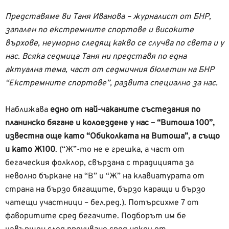
Представяме ви Таня Иванова – журналист от БНР,
запален по екстремните спортове и високите
върхове, неуморно следящ какво се случва по света и у
нас. Всяка седмица Таня ни представя по една
актуална тема, част от седмичния бюлетин на БНР
“Екстремните спортове”, развита специално за нас.
Наближава
едно от най-чаканите състезания по
планинско бягане и колоездене у нас – “Витоша 100”,
известна още като “Обиколката на Витоша”, а също
и като Ж100
. (“Ж”-то не е грешка, а част от
бегаческия фолклор, свързана с традицията за
неволно бъркане на “В” и “Ж” на клавиатурата от
страна на бързо бягащите, бързо каращи и бързо
чатещи участници – бел.ред.). Потърсихме 7 от
фаворитите сред бегачите. Подборът им бе