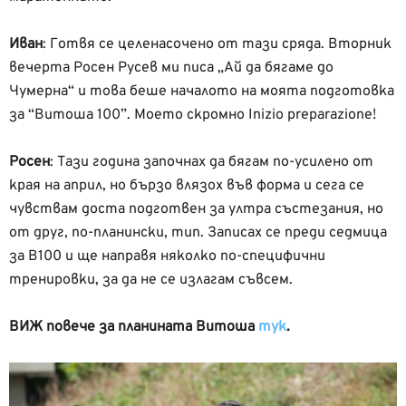
Иван
:
Готвя се целенасочено от тази сряда. Вторник
вечерта Росен Русев ми писа „Ай да бягаме до
Чумерна“ и това беше началото на моята подготовка
за “Витоша 100”. Моето скромно Inizio preparazione!
Росен
:
Тази година започнах да бягам по-усилено от
края на април, но бързо влязох във форма и сега се
чувствам доста подготвен за ултра състезания, но
от друг, по-планински, тип. Записах се преди седмица
за В100 и ще направя няколко по-специфични
тренировки, за да не се излагам съвсем.
ВИЖ повече за планината Витоша
тук
.