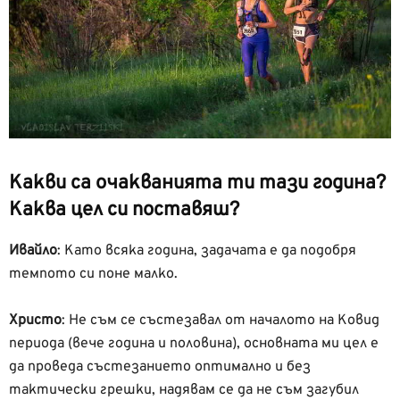
Какви са очакванията ти тази година?
Каква цел си п
оставяш?
Ивайло
:
Като всяка година, задачата е да подобря
темпото си поне малко.
Христо
:
Не съм се състезавал от началото на Ковид
периода (вече година и половина), основната ми цел е
да проведа състезанието оптимално и без
тактически грешки, надявам се да не съм загубил