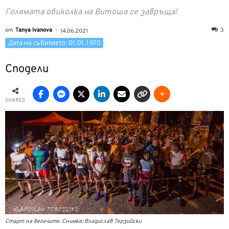
Голямата обиколка на Витоша се завръща!
от
Tanya Ivanova
-
3
14.06.2021
Дата на събитието: 01.01.1970
Сподели
SHARES
Старт на бегачите. Снимка: Владислав Терзийски