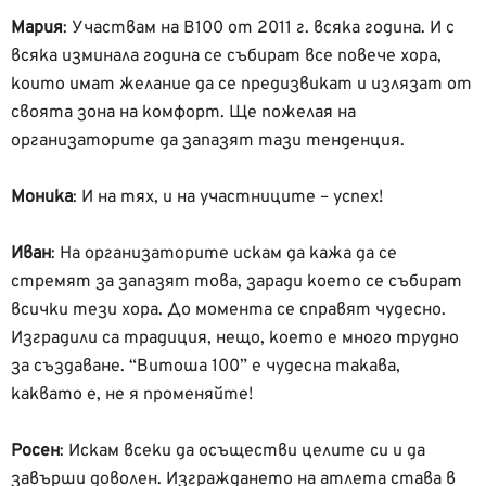
Мария
: Участвам на В100 от 2011 г. всяка година. И с
всяка изминала година се събират все повече хора,
които имат желание да се предизвикат и излязат от
своята зона на комфорт. Ще пожелая на
организаторите да запазят тази тенденция.
Моника
: И на тях, и на участниците – успех!
Иван
: На организаторите искам да кажа да се
стремят за запазят това, заради което се събират
всички тези хора. До момента се справят чудесно.
Изградили са традиция, нещо, което е много трудно
за създаване. “Витоша 100” е чудесна такава,
каквато е, не я променяйте!
Росен
: Искам всеки да осъществи целите си и да
завърши доволен. Изграждането на атлета става в