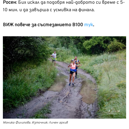
Росен
:
Бих искал да подобря най-доброто си време с 5-
10 мин. и да завърша с усмивка на финала.
ВИЖ повече за състезанието В100
тук
.
Моника Филипова. Източник: Личен архив