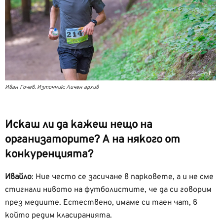
Иван Гочев. Източник: Личен архив
Искаш ли да кажеш нещо на
организаторите? А на някого от
конкуренцията?
Ивайло
:
Ние често се засичане в парковете, а и не сме
стигнали нивото на футболистите, че да си говорим
през медиите. Естествено, имаме си таен чат, в
който редим класиранията.