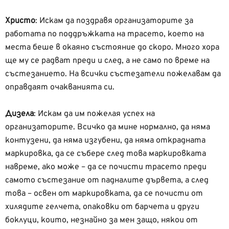
Христо
: Искам да поздравя организаторите за
работата по поддръжката на трасето, което на
места беше в окаяно състояние до скоро. Много хора
ще му се радват преди и след, а не само по време на
състезанието. На всички състезатели пожелавам да
оправдаят очакванията си.
Дизела
: Искам да им пожелая успех на
организаторите. Всичко да мине нормално, да няма
контузени, да няма изгубени, да няма открадната
маркировка, да се събере след това маркировката
навреме, ако може – да се почисти трасето преди
самото състезание от падналите дървета, а след
това – освен от маркировката, да се почисти от
хилядите гелчета, опаковки от барчета и други
боклуци, които, незнайно за мен защо, някои от