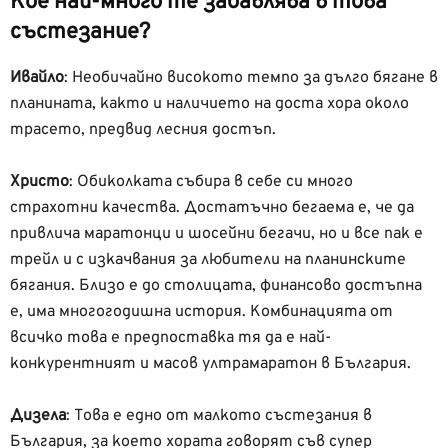
Кое най-много те забавлява в това
състезание?
Ивайло
:
Необичайно високото темпо за дълго бягане в
планината, както и наличието на доста хора около
трасето, предвид лесния достъп.
Христо
:
Обиколката събира в себе си много
страхотни качества. Достатъчно бегаема е, че да
привлича маратонци и шосейни бегачи, но и все пак е
трейл и с изкачвания за любители на планинските
бягания. Близо е до столицата, финансово достъпна
е, има многогодишна история. Комбинацията от
всичко това е предпоставка тя да е най-
конкурентният и масов ултрамаратон в България.
Дизела
: Това е едно от малкото състезания в
България, за което хората говорят съв супер