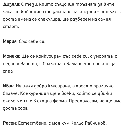
Дизела
: С тези, които също ще тръгнат за 8-те
часа, но кой точно ще застане на старта – понеже с
доста имена се спекулира, ще разберем на самия
старт.
Мария
: Със себе си.
Моника
:
Ще се конкурирам със себе си, с умората, с
недоспиването, с болката и желанието просто да
спра.
Иван
:
Не целя добро класиране, а просто прилично
бягане. Конкуренция ще е всеки, който се движи
около мен и е в сходна форма. Предполагам, че ще има
доста хора.
Росен
:
Естествено, с моя кум Кольо Райчинов!