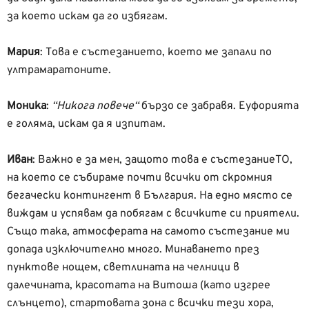
за което искам да го избягам.
Мария
:
Това е състезанието, което ме запали по
ултрамаратоните.
Моника
:
“Никога повече“
бързо се забравя. Еуфорията
е голяма, искам да я изпитам.
Иван
: Важно е за мен, защото това е състезаниеТО,
на което се събираме почти всички от скромния
бегачески контингент в България. На едно място се
виждам и успявам да побягам с всичките си приятели.
Също така, атмосферата на самото състезание ми
допада изключително много. Минаването през
пунктове нощем, светлината на челници в
далечината, красотата на Витоша (като изгрее
слънцето), стартовата зона с всички тези хора,