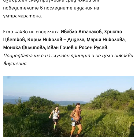
извършен след проучване сред някои от
победителите в последните издания на
ултрамаратона.
Ето какво ни споделиха
Ивайло Атанасов, Христо
Цветков, Кирил Николов – Дизела, Мария Николова,
Моника Филипова, Иван Гочев и Росен Русев
.
Подредбата им е на случаен принцип и не цели никакви
внушения.