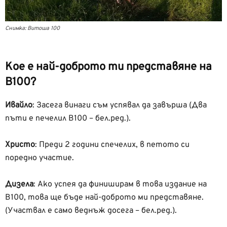
Снимка: Витоша 100
Кое е най-доброто ти представяне на
В100?
Ивайло
:
Засега винаги съм успявал да завърша (Два
пъти е печелил В100 – бел.ред.).
Христо
:
Преди 2 години спечелих, в петото си
поредно участие.
Дизела
: Ако успея да финиширам в това издание на
В100, това ще бъде най-доброто ми представяне.
(Участвал е само веднъж досега – бел.ред.).