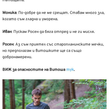
пътищата.
Моника
:
По-добре да не ме срещат. Ставам много зла,
когато съм гладна и уморена.
Иван
:
Пускам Росен да бяга отпред и не ги мисля.
Росен
:
Аз съм приятел със старопланинските мечки,
но предполагам и витошките ще са също
добронамерени.
ВИЖ за опасностите на Витоша
тук
.