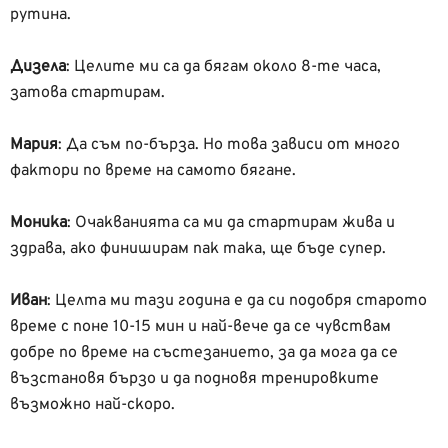
рутина.
Дизела
: Целите ми са да бягам около 8-те часа,
затова стартирам.
Мария
:
Да съм по-бърза. Но това зависи от много
фактори по време на самото бягане.
Моника
: Очакванията са ми да стартирам жива и
здрава, ако финиширам пак така, ще бъде супер.
Иван
:
Целта ми тази година е да си подобря старото
време с поне 10-15 мин и най-вече да се чувствам
добре по време на състезанието, за да мога да се
възстановя бързо и да подновя тренировките
възможно най-скоро.