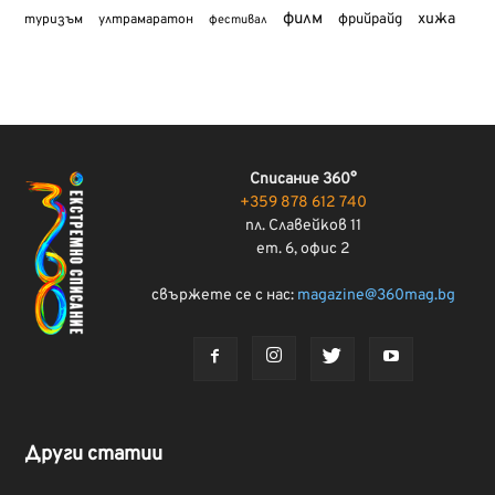
филм
хижа
туризъм
фрийрайд
ултрамаратон
фестивал
Списание 360°
+359 878 612 740
пл. Славейков 11
ет. 6, офис 2
свържете се с нас:
magazine@360mag.bg
Други статии