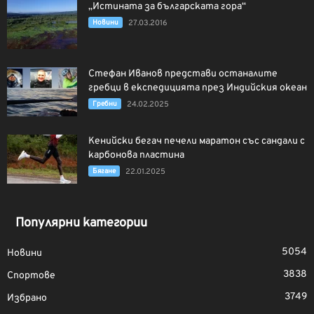
„Истината за българската гора“
Новини
27.03.2016
Стефан Иванов представи останалите
гребци в експедицията през Индийския океан
Гребни
24.02.2025
Кенийски бегач печели маратон със сандали с
карбонова пластина
Бягане
22.01.2025
Популярни категории
5054
Новини
3838
Спортове
3749
Избрано