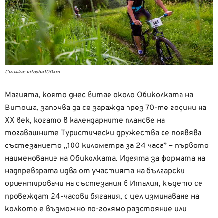
Снимка: vitosha100km
Магията, която днес витае около Обиколката на
Витоша, започва да се заражда през 70-те години на
XX век, когато в календарните планове на
тогавашните Туристически дружества се появява
състезанието „100 километра за 24 часа” – първото
наименование на Обиколката. Идеята за формата на
надпреварата идва от участията на български
ориентировачи на състезания в Италия, където се
провеждат 24-часови бягания, с цел изминаване на
колкото е възможно по-голямо разстояние или