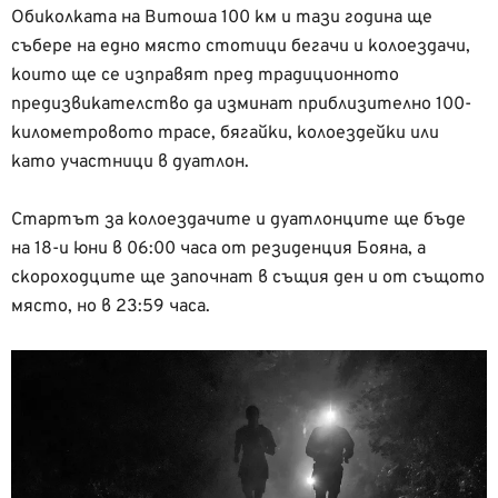
Обиколката на Витоша 100 км и тази година ще
събере на едно място стотици бегачи и колоездачи,
които ще се изправят пред традиционното
предизвикателство да изминат приблизително 100-
километровото трасе, бягайки, колоездейки или
като участници в дуатлон.
Стартът за колоездачите и дуатлонците ще бъде
на 18-и юни в 06:00 часа от резиденция Бояна, а
скороходците ще започнат в същия ден и от същото
място, но в 23:59 часа.