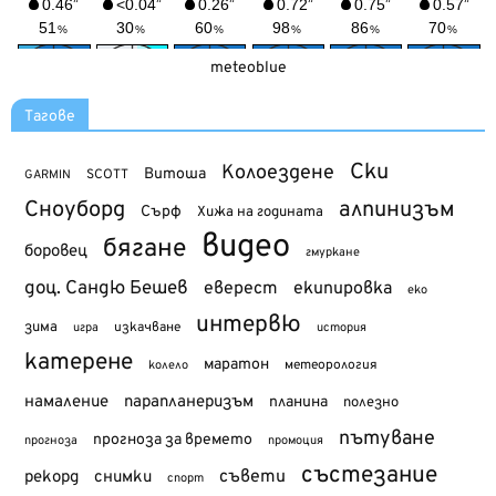
meteoblue
Тагове
Ски
Колоездене
Витоша
SCOTT
GARMIN
Сноуборд
алпинизъм
Сърф
Хижа на годината
видео
бягане
боровец
гмуркане
доц. Сандю Бешев
еверест
екипировка
еко
интервю
зима
изкачване
история
игра
катерене
маратон
метеорология
колело
намаление
парапланеризъм
планина
полезно
пътуване
прогноза за времето
прогноза
промоция
състезание
съвети
рекорд
снимки
спорт