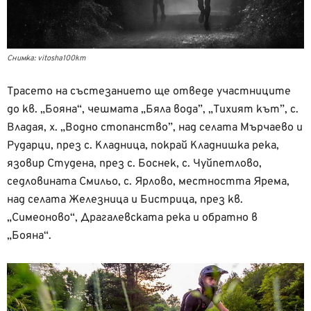
Снимка: vitosha100km
Трасето на състезанието ще отведе участниците
до кв. „Бояна“, чешмата „Бяла вода”, „Тихият кът”, с.
Владая, х. „Водно стопанство”, над селата Мърчаево и
Рударци, през с. Кладница, покрай Кладнишка река,
язовир Студена, през с. Боснек, с. Чуйпетлово,
седловината Смильо, с. Ярлово, местността Ярема,
над селата Железница и Бистрица, през кв.
„Симеоново“, Драгалевската река и обратно в
„Бояна“.