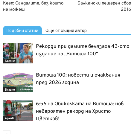
Keen: Сандалите, без които
Балкански пещерен сбор
не можеш
2016
Подобни статии
Още от същия автор
Рекорди при дамите белязаха 43-ото
издание на „Витоша 100“
Бягане
Витоша 100: новости и очаквания
през 2026 година
Бягане
6:56 на Обиколката на Витоша: нов
невероятен рекорд на Христо
Цветков!
Архив