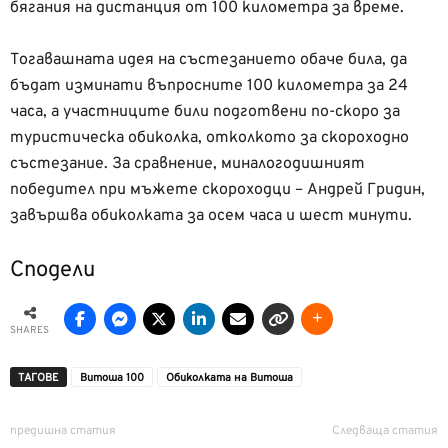
бягания на дистанция от 100 километра за време.
Тогавашната идея на състезанието обаче била, да
бъдат изминати въпросните 100 километра за 24
часа, а участниците били подготвени по-скоро за
туристическа обиколка, отколкото за скороходно
състезание. За сравнение, миналогодишният
победител при мъжете скороходци – Андрей Гридин,
завършва обиколката за осем часа и шест минути.
Сподели
SHARES
ТАГОВЕ
Витоша 100
Обиколката на Витоша
предишна статия
Следваща статия