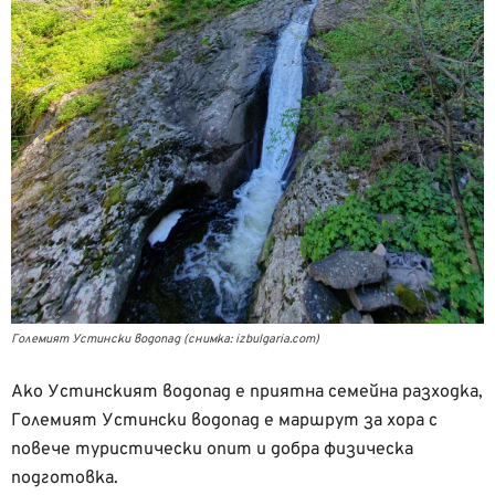
Големият Устински водопад (снимка: izbulgaria.com)
Ако Устинският водопад е приятна семейна разходка,
Големият Устински водопад е маршрут за хора с
повече туристически опит и добра физическа
подготовка.