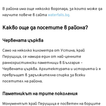
В района има още няколко водопада, за които може да
научите повече в сайта
waterfalls.bg.
Какво още да посетите в района?
Червената църква
Само на няколко километра от Устина, край
Перущица, се намира един от най-ценните
раннохристиянски паметници в България –
Червената църква. Архитектурата и историята ѝ я
превръщат в задължителна спирка за всеки
посетител на района.
Паметникът на трите поколения
Монументът край Перущица е посветен на борците