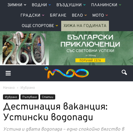
ЗИМНИ
ВОДНИ
ВЪЗДУШНИ
ПЛАНИНСКИ
ГРАДСКИ
БЯГАНЕ
ВЕЛО
МОТО
ОЩЕ СПОРТОВЕ
ХИЖА НА ГОДИНАТА
Начало
Избрано
Избрано
Пътуване
Статии
Дестинация ваканция:
Устински водопади
Устина и двата водопада – едно спокойно бягство в