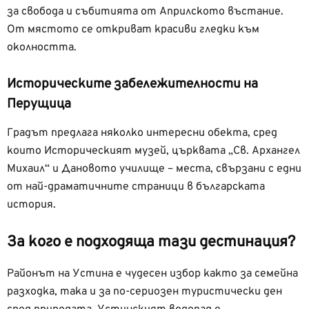
за свобода и събитията от Априлското въстание.
От мястото се откриват красиви гледки към
околността.
Историческите забележителности на
Перущица
Градът предлага няколко интересни обекта, сред
които Историческият музей, църквата „Св. Архангел
Михаил“ и Дановото училище – места, свързани с едни
от най-драматичните страници в българската
история.
За кого е подходяща тази дестинация?
Районът на Устина е чудесен избор както за семейна
разходка, така и за по-сериозен туристически ден