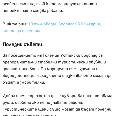
особено сложна, тъй като маршрутът почти
непрекъснато следва реката.
Вижте още:
10 пълноводни водопада в България,
които да посетим
Полезни съвети
За посещението на Големия Устински водопад са
препоръчителни стабилни туристически обувки и
достатъчно вода. По маршрута няма заслони и
водоизточници, а слизането и изкачването могат да
бъдат изморителни.
Добра идея е преходът да се извършва поне от двама
души, особено ако не познавате района.
Туристическите щеки също могат да бъдат полезни