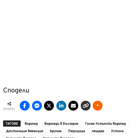
Сподели
SHARES
ТАГОВЕ
водопад
водопади в България
Голям Устински водопад
Дестинация ваканция
кричим
Перущица
пещера
Устина