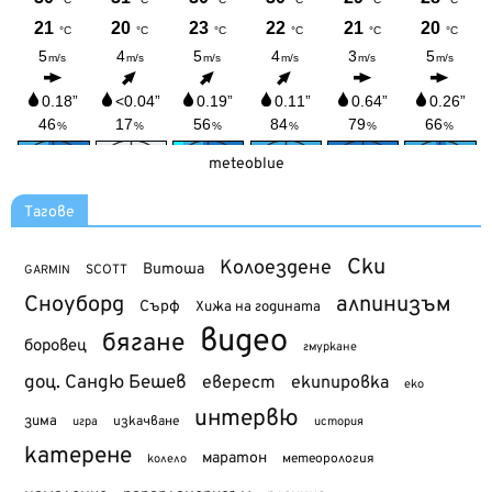
meteoblue
Тагове
Ски
Колоездене
Витоша
SCOTT
GARMIN
Сноуборд
алпинизъм
Сърф
Хижа на годината
видео
бягане
боровец
гмуркане
доц. Сандю Бешев
еверест
екипировка
еко
интервю
зима
изкачване
история
игра
катерене
маратон
метеорология
колело