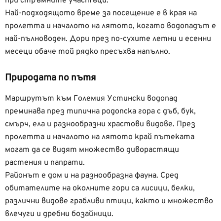
при стръмните участъци.
Най-подходящото време за посещение е в края на
пролетта и началото на лятото, когато водопадът е
най-пълноводен. Дори през по-сухите летни и есенни
месеци обаче той рядко пресъхва напълно.
Природата по пътя
Маршрутът към Големия Устински водопад
преминава през типична родопска гора с дъб, бук,
смърч, ела и разнообразни храстови видове. През
пролетта и началото на лятото край пътеката
могат да се видят множество диворастящи
растения и папрати.
Районът е дом и на разнообразна фауна. Сред
обитателите на околните гори са лисици, белки,
различни видове грабливи птици, както и множество
влечуги и дребни бозайници.