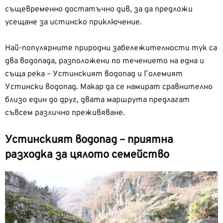
същевременно достатъчно див, за да предложи
усещане за истинско приключение.
Най-популярните природни забележителности тук са
два водопада, разположени по течението на една и
съща река – Устинският водопад и Големият
Устински водопад. Макар да се намират сравнително
близо един до друг, двата маршрута предлагат
съвсем различно преживяване.
Устинският водопад – приятна
разходка за цялото семейство