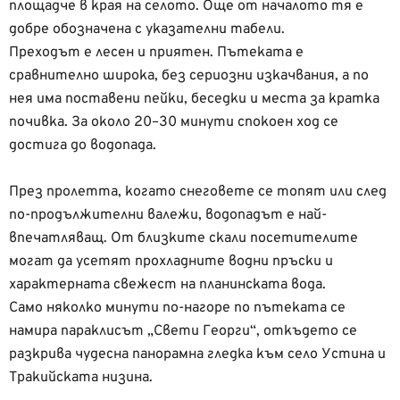
площадче в края на селото. Още от началото тя е
добре обозначена с указателни табели.
Преходът е лесен и приятен. Пътеката е
сравнително широка, без сериозни изкачвания, а по
нея има поставени пейки, беседки и места за кратка
почивка. За около 20–30 минути спокоен ход се
достига до водопада.
През пролетта, когато снеговете се топят или след
по-продължителни валежи, водопадът е най-
впечатляващ. От близките скали посетителите
могат да усетят прохладните водни пръски и
характерната свежест на планинската вода.
Само няколко минути по-нагоре по пътеката се
намира параклисът „Свети Георги“, откъдето се
разкрива чудесна панорамна гледка към село Устина и
Тракийската низина.