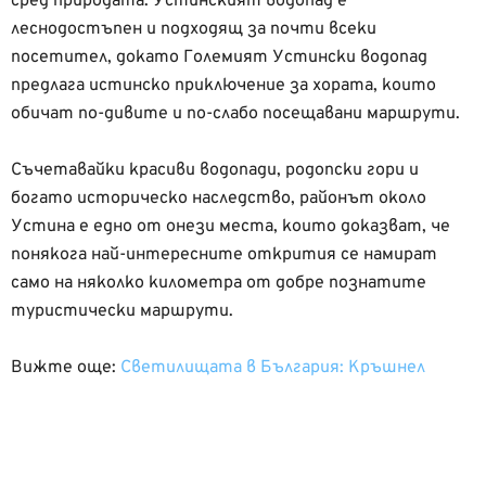
сред природата. Устинският водопад е
леснодостъпен и подходящ за почти всеки
посетител, докато Големият Устински водопад
предлага истинско приключение за хората, които
обичат по-дивите и по-слабо посещавани маршрути.
Съчетавайки красиви водопади, родопски гори и
богато историческо наследство, районът около
Устина е едно от онези места, които доказват, че
понякога най-интересните открития се намират
само на няколко километра от добре познатите
туристически маршрути.
Вижте още:
Светилищата в България: Кръшнел