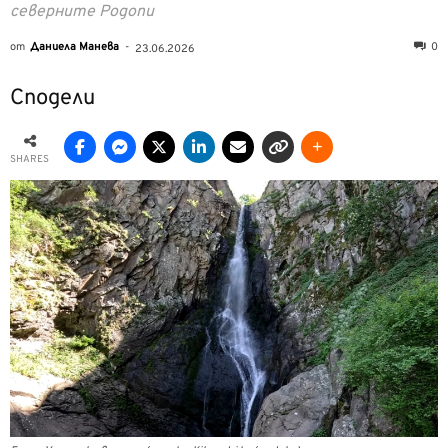
северните Родопи
от
Даниела Манева
-
0
23.06.2026
Сподели
SHARES