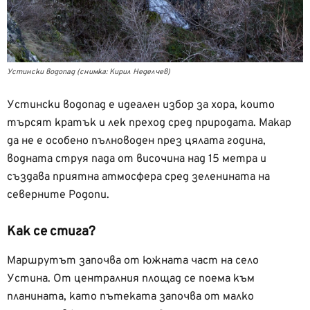
Устински водопад (снимка: Кирил Неделчев)
Устински водопад е идеален избор за хора, които
търсят кратък и лек преход сред природата. Макар
да не е особено пълноводен през цялата година,
водната струя пада от височина над 15 метра и
създава приятна атмосфера сред зеленината на
северните Родопи.
Как се стига?
Маршрутът започва от южната част на село
Устина. От централния площад се поема към
планината, като пътеката започва от малко