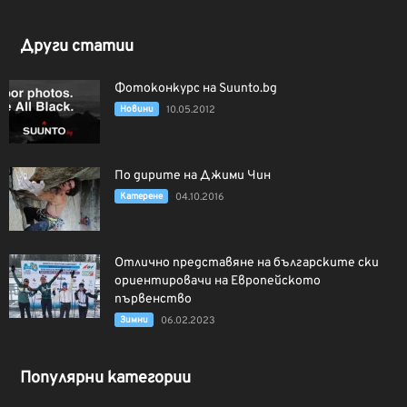
Други статии
Фотоконкурс на Suunto.bg
Новини
10.05.2012
По дирите на Джими Чин
Катерене
04.10.2016
Отлично представяне на българските ски
ориентировачи на Европейското
първенство
Зимни
06.02.2023
Популярни категории