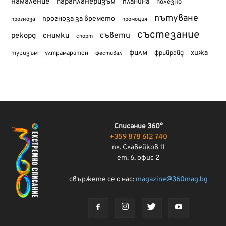
намаление
парапланеризъм
планина
полезно
пътуване
прогноза за времето
прогноза
промоция
състезание
съвети
рекорд
снимки
спорт
филм
хижа
туризъм
фрийрайд
ултрамаратон
фестивал
Списание 360°
+359 878 612 740
пл. Славейков 11
ет. 6, офис 2
свържете се с нас:
magazine@360mag.bg