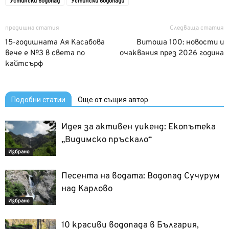
Устински водопад
Устински водопади
предишна статия
Следваща статия
15-годишната Ая Касабова
Витоша 100: новости и
вече е №3 в света по
очаквания през 2026 година
кайтсърф
Подобни статии
Още от същия автор
Идея за активен уикенд: Екопътека
„Видимско пръскало“
Избрано
Песента на водата: Водопад Сучурум
над Карлово
Избрано
10 красиви водопада в България,