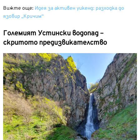
Вижте още:
Идея за активен уикенд: разходка до
язовир „Кричим“
Големият Устински водопад –
скритото предизвикателство