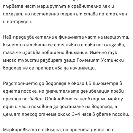
първата част маршрутът е сравнително лек и
полегат, но постепенно теренът става по-стръмен
и по-труден.
Най-предизвикателна е финалната част на маршрута,
където пътеката се стеснява и става по-хлъзгава,
така че изисква повишено внимание. Именно тук
много туристи разбират защо Големият Устински
водопад не се препоръчва за начинаещи.
Разстоянието до водопада е около 1,5 километра в
едната посока, но значителната денивелация прави
прехода по-бавен. Обикновено са необходими между
един и час и половина за достигане на водопада, а
целият преход отнема около 3–4 часа в двете посоки.
Маркировката е оскъдна, но ориентацията не е