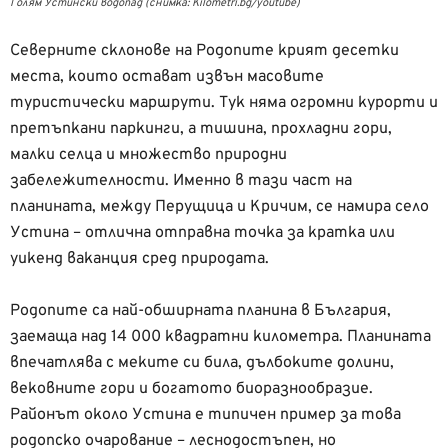
Голям Устински водопад (снимка: Kilometri.bg/youtube)
Северните склонове на Родопите крият десетки
места, които остават извън масовите
туристически маршрути. Тук няма огромни курорти и
претъпкани паркинги, а тишина, прохладни гори,
малки селца и множество природни
забележителности. Именно в тази част на
планината, между Перущица и Кричим, се намира село
Устина – отлична отправна точка за кратка или
уикенд ваканция сред природата.
Родопите са най-обширната планина в България,
заемаща над 14 000 квадратни километра. Планината
впечатлява с меките си била, дълбоките долини,
вековните гори и богатото биоразнообразие.
Районът около Устина е типичен пример за това
родопско очарование – леснодостъпен, но