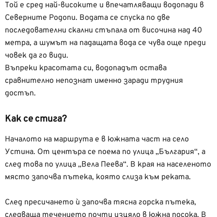
Той е сред най-високите и впечатляващи водопади в
Северните Родопи. Водата се спуска по две
последователни скални стъпала от височина над 40
метра, а шумът на падащата вода се чува още преди
човек да го види.
Въпреки красотата си, водопадът остава
сравнително непознат именно заради трудния
достъп.
Как се стига?
Началото на маршрута е в южната част на село
Устина. От центъра се поема по улица „България“, а
след това по улица „Вела Пеева“. В края на населеното
място започва пътека, която слиза към реката.
След пресичането ѝ започва тясна горска пътека,
следваща течението почти изцяло в южна посока. В