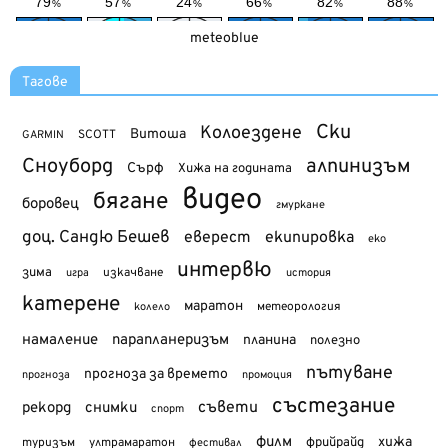
meteoblue
Тагове
Ски
Колоездене
Витоша
SCOTT
GARMIN
Сноуборд
алпинизъм
Сърф
Хижа на годината
видео
бягане
боровец
гмуркане
доц. Сандю Бешев
еверест
екипировка
еко
интервю
зима
изкачване
история
игра
катерене
маратон
метеорология
колело
намаление
парапланеризъм
планина
полезно
пътуване
прогноза за времето
прогноза
промоция
състезание
съвети
рекорд
снимки
спорт
филм
хижа
туризъм
фрийрайд
ултрамаратон
фестивал