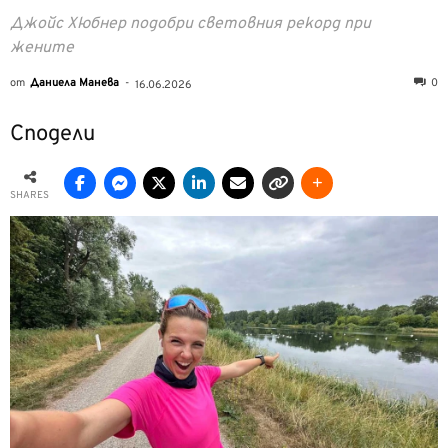
Джойс Хюбнер подобри световния рекорд при
жените
от
Даниела Манева
-
0
16.06.2026
Сподели
SHARES