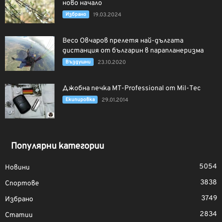
ново начало
Избрано
19.03.2024
Весо Овчаров прелетя най-дългата
дистанция от българин в парапланеризма
Въздушни
23.10.2020
Джобна печка MT-Professional от Mil-Tec
Екипировка
29.01.2014
Популярни категории
5054
Новини
3838
Спортове
3749
Избрано
2834
Статии