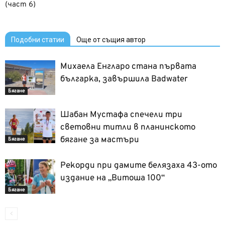
(част 6)
Подобни статии
Още от същия автор
Михаела Енгларо стана първата
българка, завършила Badwater
Бягане
Шабан Мустафа спечели три
световни титли в планинското
бягане за мастъри
Бягане
Рекорди при дамите белязаха 43-ото
издание на „Витоша 100“
Бягане