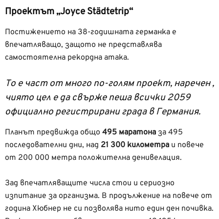
Проектът „Joyce Städtetrip“
Постижението на 38-годишната германка е
впечатляващо, защото не представлява
самостоятелна рекордна атака.
То е част от много по-голям проект, наречен ,
чиято цел е да свърже пеша всички 2059
официално регистрирани града в Германия.
Планът предвижда общо
495 маратона
за 495
последователни дни, над
21 300 километра
и повече
от 200 000 метра положителна денивелация.
Зад впечатляващите числа стои и сериозно
изпитание за организма. В продължение на повече от
година Хюбнер не си позволява нито един ден почивка.