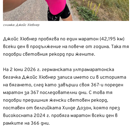
снимка: Джойс Хюбнер
Джойс Хюбнер пробягва по един маратон (42,195 км)
всеки ден в продължение на повече от година. Така тя
подобри световния рекорд при жените.
На 2 юни 2026 г. германската ултрамаратонска
бегачка Джойс Хюбнер записа името си в историята
на бягането, след като завърши своя 367-и пореден
маратон за 367 последователни дни. С това тя
подобри предишния женски световен рекорд,
поставен от белгийката Хилде Дозон, която през
високосната 2024 г. пробяга маратон всеки ден в
рамките на 366 дни.