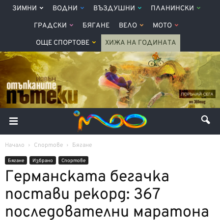
ЗИМНИ
ВОДНИ
ВЪЗДУШНИ
ПЛАНИНСКИ
ГРАДСКИ
БЯГАНЕ
ВЕЛО
МОТО
ОЩЕ СПОРТОВЕ
ХИЖА НА ГОДИНАТА
Начало
Спортове
Бягане
Бягане
Избрано
Спортове
Германската бегачка
постави рекорд: 367
последователни маратона