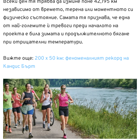
Всеки ден тя трябва да измине поне 42,195 км
независимо от времето, терена или моментното си
физическо състояние. Самата тя признава, че една
от най-големите ѝ тревоги преди началото на
проекта е била зимата и продължителното бягане
при отрицателни температури.
Вижте още:
200 х 50 км: феноменалният рекорд на
Кандис Бърт