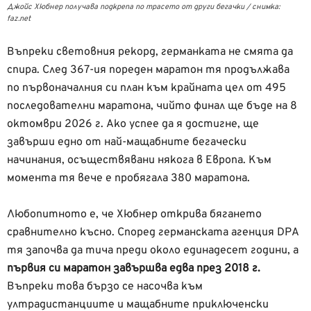
Джойс Хюбнер получава подкрепа по трасето от други бегачки / снимка:
faz.net
Въпреки световния рекорд, германката не смята да
спира. След 367-ия пореден маратон тя продължава
по първоначалния си план към крайната цел от 495
последователни маратона, чийто финал ще бъде на 8
октомври 2026 г. Ако успее да я достигне, ще
завърши едно от най-мащабните бегачески
начинания, осъществявани някога в Европа. Към
момента тя вече е пробягала 380 маратона.
Любопитното е, че Хюбнер открива бягането
сравнително късно. Според германската агенция DPA
тя започва да тича преди около единадесет години, а
първия си маратон завършва едва през 2018 г.
Въпреки това бързо се насочва към
ултрадистанциите и мащабните приключенски