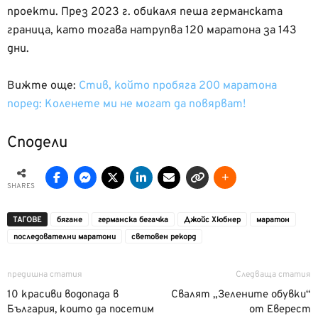
проекти. През 2023 г. обикаля пеша германската
граница, като тогава натрупва 120 маратона за 143
дни.
Вижте още:
Стив, който пробяга 200 маратона
поред: Коленете ми не могат да повярват!
Сподели
SHARES
ТАГОВЕ
бягане
германска бегачка
Джойс Хюбнер
маратон
последователни маратони
световен рекорд
предишна статия
Следваща статия
10 красиви водопада в
Свалят „Зелените обувки“
България, които да посетим
от Еверест