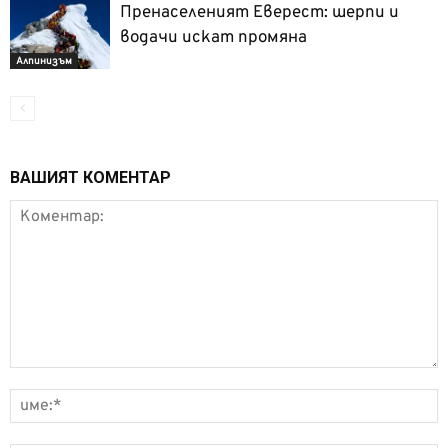
Пренаселеният Еверест: шерпи и
водачи искат промяна
Алпинизъм
ВАШИЯТ КОМЕНТАР