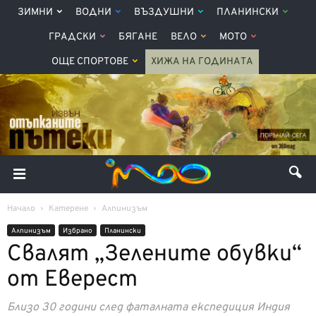
ЗИМНИ
ВОДНИ
ВЪЗДУШНИ
ПЛАНИНСКИ
ГРАДСКИ
БЯГАНЕ
ВЕЛО
МОТО
ОЩЕ СПОРТОВЕ
ХИЖА НА ГОДИНАТА
Начало
Катерене
Алпинизъм
Алпинизъм
Избрано
Планински
Свалят „Зелените обувки“
от Еверест
Близо 30 години след фаталната експедиция Индия