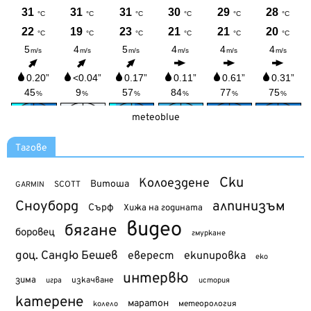
meteoblue
Тагове
Ски
Колоездене
Витоша
SCOTT
GARMIN
Сноуборд
алпинизъм
Сърф
Хижа на годината
видео
бягане
боровец
гмуркане
доц. Сандю Бешев
еверест
екипировка
еко
интервю
зима
изкачване
история
игра
катерене
маратон
метеорология
колело