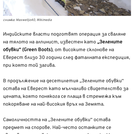
снимка: Maxwelljo40, Wikimedia
Индийските власти подготвят операция за сваляне
на тялото на алпинист, известен като
„Зелените
обувки“ (Green Boots)
, от високите склонове на
Еверест близо 30 години след фаталната експедиция,
при която той загива.
В продължение на десетилетия „Зелените обувки“
остава на Еверест като мълчаливо свидетелство за
цената, която понякога се плаща в стремежа към
покоряване на най-високия връх на Земята.
Самоличността на „Зелените обувки“ остава
предмет на спорове. Най-често останките се