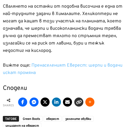
Свалянето на останки от подобна височина е една от
най-трудните задачи в Хималаите. Хеликоптери не
могат да кацат в този участък на планината, което
означава, че шерпи и високопланински водачи трябва
ръчно да преместват тялото по стръмния терен,
излагайки се на риск от лавини, бури и тежък
недостиг на кислород.
Вижте още:
Пренаселеният Еверест: шерпи и водачи
искат промяна
Сподели
SHARES
ТАГОВЕ
Green Boots
еверест
зелените обувки
инцидент на еверест