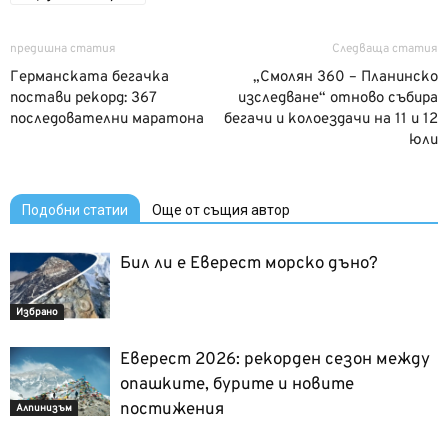
предишна статия
Следваща статия
Германската бегачка
„Смолян 360 – Планинско
постави рекорд: 367
изследване“ отново събира
последователни маратона
бегачи и колоездачи на 11 и 12
юли
Подобни статии
Още от същия автор
Бил ли е Еверест морско дъно?
Избрано
Еверест 2026: рекорден сезон между
опашките, бурите и новите
постижения
Алпинизъм