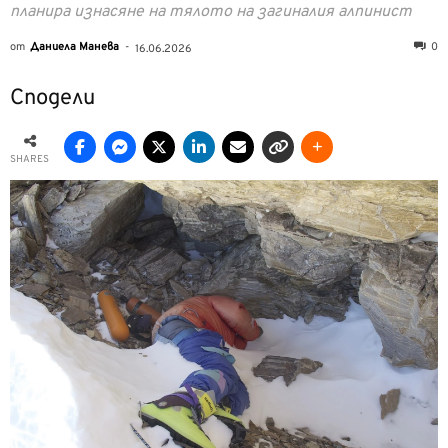
планира изнасяне на тялото на загиналия алпинист
от
Даниела Манева
-
0
16.06.2026
Сподели
SHARES