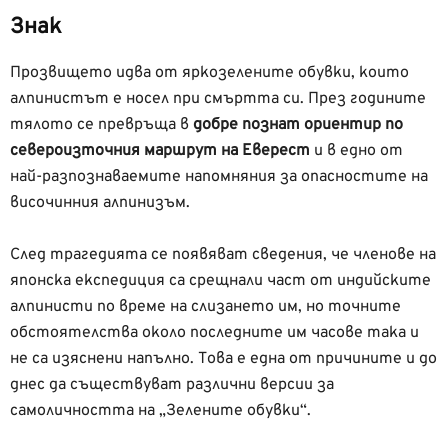
Знак
Прозвището идва от яркозелените обувки, които
алпинистът е носел при смъртта си. През годините
тялото се превръща в
добре познат ориентир по
североизточния маршрут на Еверест
и в едно от
най-разпознаваемите напомняния за опасностите на
височинния алпинизъм.
След трагедията се появяват сведения, че членове на
японска експедиция са срещнали част от индийските
алпинисти по време на слизането им, но точните
обстоятелства около последните им часове така и
не са изяснени напълно. Това е една от причините и до
днес да съществуват различни версии за
самоличността на „Зелените обувки“.