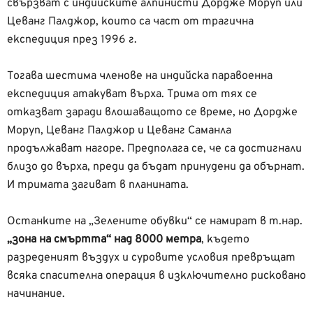
свързват с индийските алпинисти Дордже Моруп или
Цеванг Палджор, които са част от трагична
експедиция през 1996 г.
Тогава шестима членове на индийска паравоенна
експедиция атакуват върха. Трима от тях се
отказват заради влошаващото се време, но Дордже
Моруп, Цеванг Палджор и Цеванг Саманла
продължават нагоре. Предполага се, че са достигнали
близо до върха, преди да бъдат принудени да обърнат.
И тримата загиват в планината.
Останките на „Зелените обувки“ се намират в т.нар.
„зона на смъртта“ над 8000 метра
, където
разреденият въздух и суровите условия превръщат
всяка спасителна операция в изключително рисковано
начинание.