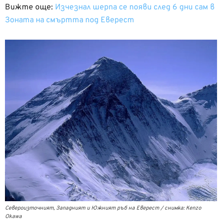
Вижте още:
Изчезнал шерпа се появи след 6 дни сам в
Зоната на смъртта под Еверест
Североизточният, Западният и Южният ръб на Еверест / снимка: Kenzo
Okawa