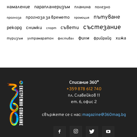
намаление
парапланеризъм
планина
полезно
пътуване
прогноза за времето
прогноза
промоция
състезание
съвети
рекорд
снимки
спорт
филм
хижа
туризъм
фрийрайд
ултрамаратон
фестивал
Списание 360°
+359 878 612 740
пл. Славейков 11
ет. 6, офис 2
свържете се с нас:
magazine@360mag.bg