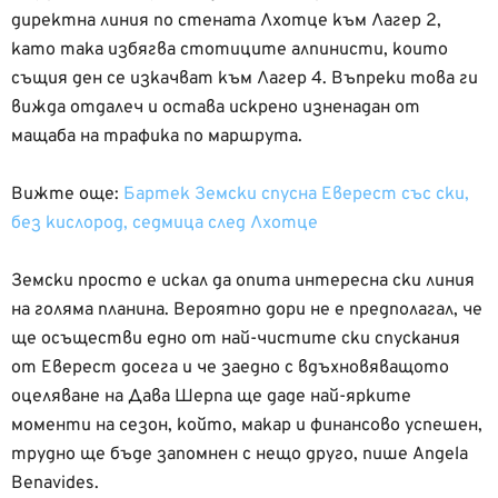
директна линия по стената Лхотце към Лагер 2,
като така избягва стотиците алпинисти, които
същия ден се изкачват към Лагер 4. Въпреки това ги
вижда отдалеч и остава искрено изненадан от
мащаба на трафика по маршрута.
Вижте още:
Бартек Земски спусна Еверест със ски,
без кислород, седмица след Лхотце
Земски просто е искал да опита интересна ски линия
на голяма планина. Вероятно дори не е предполагал, че
ще осъществи едно от най-чистите ски спускания
от Еверест досега и че заедно с вдъхновяващото
оцеляване на Дава Шерпа ще даде най-ярките
моменти на сезон, който, макар и финансово успешен,
трудно ще бъде запомнен с нещо друго, пише Angela
Benavides.