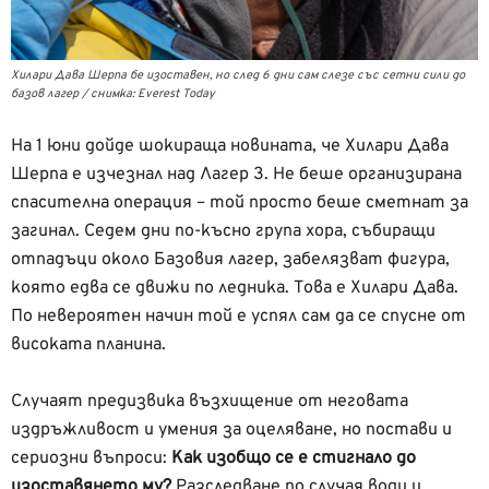
Хилари Дава Шерпа бе изоставен, но след 6 дни сам слезе със сетни сили до
базов лагер / снимка: Everest Today
На 1 юни дойде шокираща новината, че Хилари Дава
Шерпа е изчезнал над Лагер 3. Не беше организирана
спасителна операция – той просто беше сметнат за
загинал. Седем дни по-късно група хора, събиращи
отпадъци около Базовия лагер, забелязват фигура,
която едва се движи по ледника. Това е Хилари Дава.
По невероятен начин той е успял сам да се спусне от
високата планина.
Случаят предизвика възхищение от неговата
издръжливост и умения за оцеляване, но постави и
сериозни въпроси:
Как изобщо се е стигнало до
изоставянето му?
Разследване по случая води и