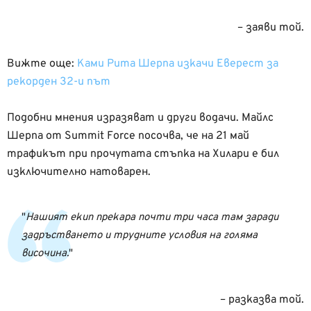
– заяви той.
Вижте още:
Ками Рита Шерпа изкачи Еверест за
рекорден 32-и път
Подобни мнения изразяват и други водачи. Майлс
Шерпа от Summit Force посочва, че на 21 май
трафикът при прочутата стъпка на Хилари е бил
изключително натоварен.
Нашият екип прекара почти три часа там заради
задръстването и трудните условия на голяма
височина.
– разказва той.