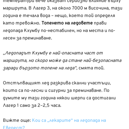
температури вече оказват сериозно влияние върху
маршрута. В Лагер 3, на около 7000 м височина, тази
година е течала вода – нещо, което той определя
като тревожно.
Топенето на ледовете
прави
ледопада Кхумбу по-нестабилен, но на места и по-
лесен за преминаване.
„Ледопадът Кхумбу е най-опасната част от
маршрута, но скоро може да стане най-безопасната
заради бързото топене на леда“,
смята той.
Отстъпващият лед разкрива скални участъци,
които са по-лесни и сигурни за преминаване. По
думите му тази година някои шерпи са достигали
Лагер 1 само за 2–2,5 часа.
Вижте още:
Кои са „лекарите“ на ледопада на
Еверест?