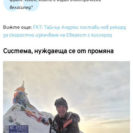
Франс човек, който е карал електрически
велосипед.
Вижте още:
FKT: Тайлър Андрюс постави нов рекорд
за скоростно изкачване на Eверест с кислород
Система, нуждаеща се от промяна