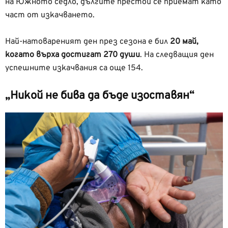
на Южното седло, дългите престои се приемат като
част от изкачването.
Най-натовареният ден през сезона е бил
20 май,
когато върха достигат 270 души
. На следващия ден
успешните изкачвания са още 154.
„Никой не бива да бъде изоставян“