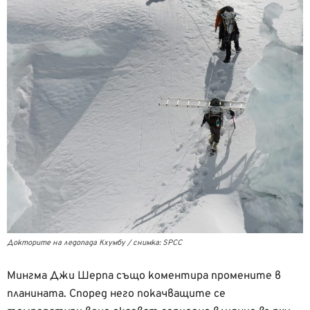
Докторите на ледопада Кхумбу / снимка: SPCC
Мингма Джи Шерпа също коментира промените в
планината. Според него покачващите се