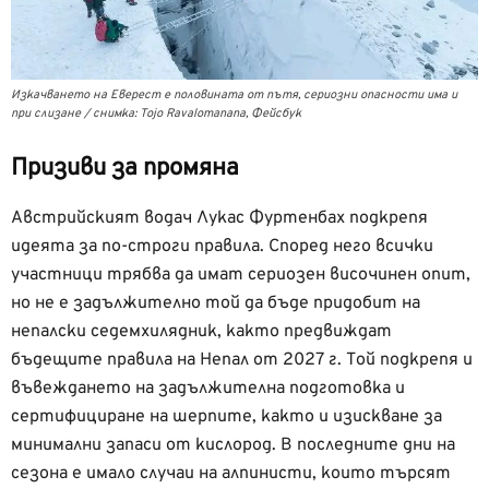
Изкачването на Еверест е половината от пътя, сериозни опасности има и
при слизане / снимка: Tojo Ravalomanana, Фейсбук
Призиви за промяна
Австрийският водач Лукас Фуртенбах подкрепя
идеята за по-строги правила. Според него всички
участници трябва да имат сериозен височинен опит,
но не е задължително той да бъде придобит на
непалски седемхилядник, както предвиждат
бъдещите правила на Непал от 2027 г. Той подкрепя и
въвеждането на задължителна подготовка и
сертифициране на шерпите, както и изискване за
минимални запаси от кислород. В последните дни на
сезона е имало случаи на алпинисти, които търсят