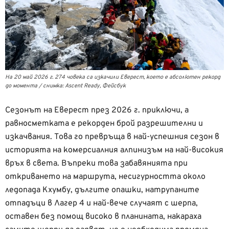
На 20 май 2026 г. 274 човека са изкачили Еверест, което е абсолютен рекорд
до момента / снимка: Ascent Ready, Фейсбук
Сезонът на Еверест през 2026 г. приключи, а
равносметката е рекорден брой разрешителни и
изкачвания. Това го превръща в най-успешния сезон в
историята на комерсиалния алпинизъм на най-високия
връх в света. Въпреки това забавянията при
откриването на маршрута, несигурността около
ледопада Кхумбу, дългите опашки, натрупаните
отпадъци в Лагер 4 и най-вече случаят с шерпа,
оставен без помощ високо в планината, накараха