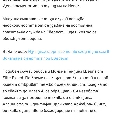
Департаментът по туризъм на Непал.
Мнозина смятат, че този случай показва
необходимостта от създаване на постоянна
спасителна служба на Еверест – идея, която се
обсъжда от години.
Вижте още:
Изчезнал шерпа се появи след 6 дни сам в
Зоната на смъртта под Еверест
Подобен случай описва и Мингма Тензинг Шерпа от
Elite Exped. По време на слизане от върха той и негов
клиент откриват тежко болен алпинист. След като
го свалят до Лагер 4, се обръщат към неговата
компания за помощ, но такава им е отказана.
Алпинистът, идентифициран като Аджайпал Сингх,
оцелява единствено благодарение на това, че е