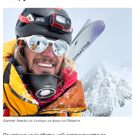
Бартек Земски на Лхотце, на фона на Еверест