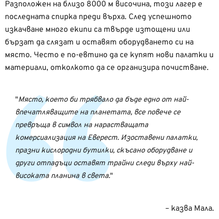
Разположен на близо 8000 м височина, този лагер е
последната спирка преди върха. След успешното
изкачване много екипи са твърде изтощени или
бързат да слязат и оставят оборудването си на
място. Често е по-евтино да се купят нови палатки и
материали, отколкото да се организира почистване.
Място, което би трябвало да бъде едно от най-
впечатляващите на планетата, все повече се
превръща в символ на нарастващата
комерсиализация на Еверест. Изоставени палатки,
празни кислородни бутилки, скъсано оборудване и
други отпадъци оставят трайни следи върху най-
високата планина в света.
– казва Мала.