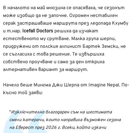
В началото на май мнозина се опасяваха, че сезонът
може изобщо да не започне. Огромен нестабилен
серак застрашаваше маршрута през ледопада Кхумбу
и т.нар.
Icefall Doctors
решиха да изчакат
естественото му срутване. Малка група шерпи,
придружени от полския алпинист Бартек Земски, не
се съгласиха с това решение. Те извършиха
собствено проучване и само за ден откриха
алтернативен вариант за маршрут.
Начело беше Мингма Джи Шерпа от Imagine Nepal. По-
късно той заяви:
Изключително благодарен съм на шестимата
смели катерачи, които направиха възможен сезона
на Еверест през 2026 г. Всеки, който изкачи