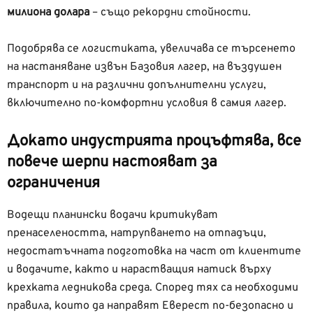
милиона долара
– също рекордни стойности.
Подобрява се логистиката, увеличава се търсенето
на настаняване извън Базовия лагер, на въздушен
транспорт и на различни допълнителни услуги,
включително по-комфортни условия в самия лагер.
Докато индустрията процъфтява, все
повече шерпи настояват за
ограничения
Водещи планински водачи критикуват
пренаселеността, натрупването на отпадъци,
недостатъчната подготовка на част от клиентите
и водачите, както и нарастващия натиск върху
крехката ледникова среда. Според тях са необходими
правила, които да направят Еверест по-безопасно и