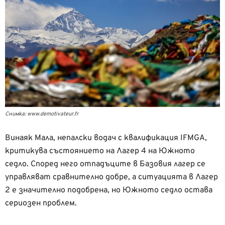
Снимка: www.demotivateur.fr
Винаяк Мала, непалски водач с квалификация IFMGA,
критикува състоянието на Лагер 4 на Южното
седло. Според него отпадъците в Базовия лагер се
управляват сравнително добре, а ситуацията в Лагер
2 е значително подобрена, но Южното седло остава
сериозен проблем.