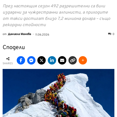
През настоящия сезон 492 разрешителни са били
издадени за чуждестранни алпинисти, а приходите
от такси достигат близо 7,2 милиона долара – също
рекордни стойности
от
Даниела Манева
-
0
11.06.2026
Сподели
SHARES