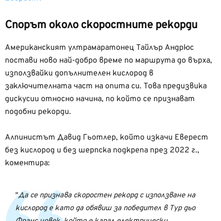
Спорът около скоростните рекорди
Американският ултрамаратонец Тайлър Андрюс
постави ново най-добро време по маршрута до върха,
използвайки допълнителен кислород в
заключителната част на опита си. Това предизвика
дискусии относно начина, по който се признават
подобни рекорди.
Алпинистът Давид Гьотлер, който изкачи Еверест
без кислород и без шерпска подкрепа през 2022 г.,
коментира:
Да се признава скоростен рекорд с използване на
кислород е като да обявиш за победител в Тур дьо