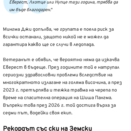
Еверест, Лхотце или Нупце тази година, трябва да
им бъде благодарен.
Мингма Джи допълва, че групата е поела риск за
всички останали, защото никой не е можел да
гарантира какво ще се случи в ледопада.
Ветеранът е обявил, че вероятно няма да изкачва
Еверест в бъдеще. През годините той е натрупал
сериозни здравословни проблеми вследствие на
многократното излагане на голяма височина, а през
2023 г. претърпява и тежка травма на черепа по
време на спасителна операция на Шиша Пангма.
Въпреки това през 2026 г. той достига върха за
седми път, водейки своя екип.
Рекордът със ски на Земски