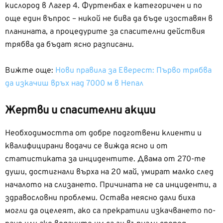
кислород в Лагер 4. Фуртенбах е категоричен и по
още един въпрос – никой не бива да бъде изоставян в
планината, а процедурите за спасителни действия
трябва да бъдат ясно разписани.
Вижте още:
Нови правила за Еверест: Първо трябва
да изкачиш връх над 7000 м в Непал
Жертви и спасителни акции
Необходимостта от добре подготвени клиенти и
квалифицирани водачи се вижда ясно и от
статистиката за инцидентите. Двама от 270-те
души, достигнали върха на 20 май, умират малко след
началото на слизането. Причината не са инциденти, а
здравословни проблеми. Остава неясно дали биха
могли да оцелеят, ако са прекратили изкачването по-