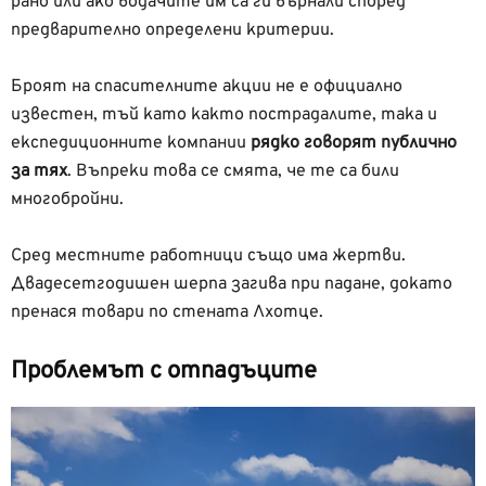
рано или ако водачите им са ги върнали според
предварително определени критерии.
Броят на спасителните акции не е официално
известен, тъй като както пострадалите, така и
експедиционните компании
рядко говорят публично
за тях
. Въпреки това се смята, че те са били
многобройни.
Сред местните работници също има жертви.
Двадесетгодишен шерпа загива при падане, докато
пренася товари по стената Лхотце.
Проблемът с отпадъците