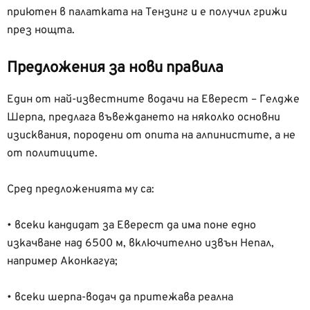
приютен в палатката на Тензинг и е получил грижи
през нощта.
Предложения за нови правила
Един от най-известните водачи на Еверест – Гелдже
Шерпа, предлага въвеждането на няколко основни
изисквания, породени от опита на алпинистите, а не
от политиците.
Сред предложенията му са:
• всеки кандидат за Еверест да има поне едно
изкачване над 6500 м, включително извън Непал,
например Аконкагуа;
• всеки шерпа-водач да притежава реална