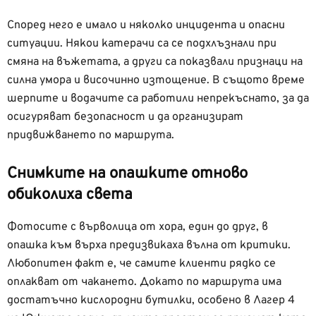
Според него е имало и няколко инцидента и опасни
ситуации. Някои катерачи са се подхлъзнали при
смяна на въжетата, а други са показвали признаци на
силна умора и височинно изтощение. В същото време
шерпите и водачите са работили непрекъснато, за да
осигуряват безопасност и да организират
придвижването по маршрута.
Снимките на опашките отново
обиколиха света
Фотосите с върволица от хора, един до друг, в
опашка към върха предизвикаха вълна от критики.
Любопитен факт е, че самите клиенти рядко се
оплакват от чакането. Докато по маршрута има
достатъчно кислородни бутилки, особено в Лагер 4