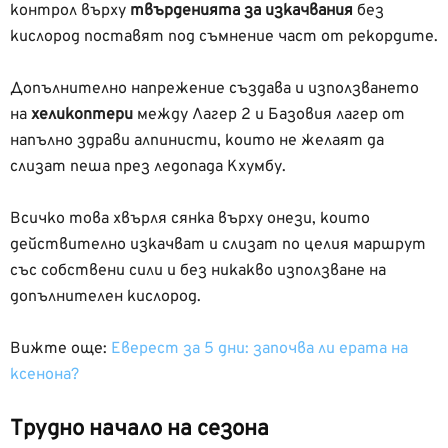
контрол върху
твърденията за изкачвания
без
кислород поставят под съмнение част от рекордите.
Допълнително напрежение създава и използването
на
хеликоптери
между Лагер 2 и Базовия лагер от
напълно здрави алпинисти, които не желаят да
слизат пеша през ледопада Кхумбу.
Всичко това хвърля сянка върху онези, които
действително изкачват и слизат по целия маршрут
със собствени сили и без никакво използване на
допълнителен кислород.
Вижте още:
Еверест за 5 дни: започва ли ерата на
ксенона?
Трудно начало на сезона