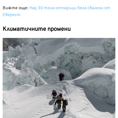
Вижте още:
Над 30 тона отпадъци бяха свалени от
Еверест
Климатичните промени