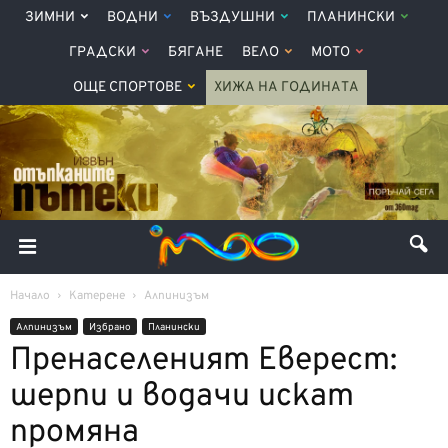
ЗИМНИ
ВОДНИ
ВЪЗДУШНИ
ПЛАНИНСКИ
ГРАДСКИ
БЯГАНЕ
ВЕЛО
МОТО
ОЩЕ СПОРТОВЕ
ХИЖА НА ГОДИНАТА
Начало
Катерене
Алпинизъм
Алпинизъм
Избрано
Планински
Пренаселеният Еверест:
шерпи и водачи искат
промяна