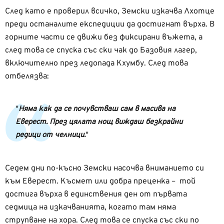
След като е проверил всичко, Земски изкачва Лхотце
преди останалите експедиции да достигнат върха. В
горните части се движи без фиксирани въжета, а
след това се спуска със ски чак до Базовия лагер,
включително през ледопада Кхумбу. След това
отбелязва:
Няма как да се почувстваш сам в масива на
Еверест. През цялата нощ виждаш безкрайни
редици от челници.
Седем дни по-късно Земски насочва вниманието си
към Еверест. Късмет или добра преценка – той
достига върха в единствения ден от първата
седмица на изкачванията, когато там няма
струпване на хора. След това се спуска със ски по