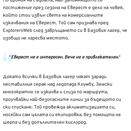
По ирония на съдбата, най-запомнящото се
постижение през сезона на Еверест е дело на човек,
който стои извън света на комерсиалните
изкачвания на Еверест. Той сам признава пред
ExplorersWeb след завръщането си в Базовия лагер, че
изобщо не харесва мястото.
Еверест не е интересен. Вече не е привлекателен.
Докато всички в Базовия лагер чакат заради
нестабилния серак над ледопада Кхумбу, Земски
многократно се изкачва и слиза по маршрута,
проучвайки най-безопасните линии за бъдещото си
ски спускане. Той провежда аклиматизацията си,
носейки сам цялата си екипировка, без помощта на
шерпа и без допълнителен кислород.