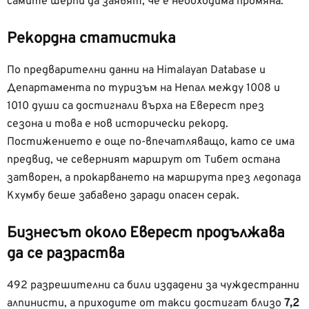
самите шерпи да заявят, че е необходима промяна.
Рекордна статистика
По предварителни данни на Himalayan Database и
Департамента по туризъм на Непал между 1008 и
1010 души са достигнали върха на Еверест през
сезона и това е нов исторически рекорд.
Постижението е още по-впечатляващо, като се има
предвид, че северният маршрут от Тибет остана
затворен, а прокарването на маршрута през ледопада
Кхумбу беше забавено заради опасен серак.
Бизнесът около Еверест продължава
да се разраства
492 разрешителни са били издадени за чуждестранни
алпинисти, а приходите от такси достигат близо
7,2