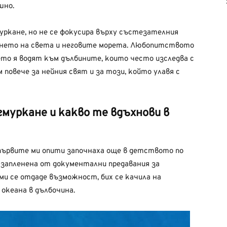
шно.
ркане, но не се фокусира върху състезателния
ането на света и неговите морета. Любопитството
о я водят към дълбините, които често изследва с
 повече за нейния свят и за този, който улавя с
муркане и какво те вдъхнови в
 първите ми опити започнаха още в детството по
запленена от документални предавания за
ми се отдаде възможност, бих се качила на
 океана в дълбочина.