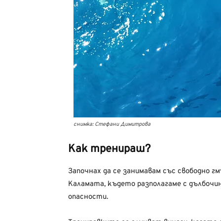
снимка: Стефани Димитрова
Как тренираш?
Започнах да се занимавам със свободно г
Каламата, където разполагаме с дълбочин
опасности.