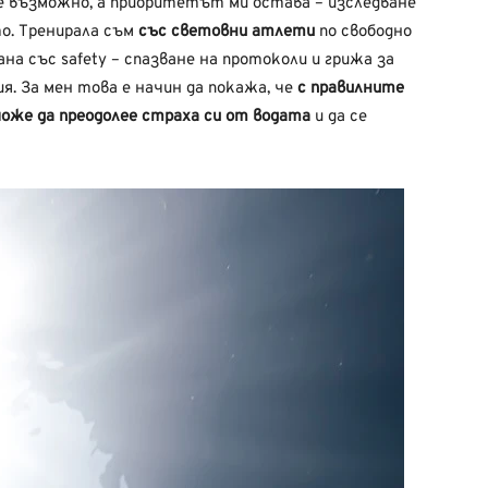
 е възможно, а приоритетът ми остава – изследване
о. Тренирала съм
със световни атлети
по свободно
на със safety – спазване на протоколи и грижа за
я. За мен това е начин да покажа, че
с правилните
може да преодолее страха си от водата
и да се