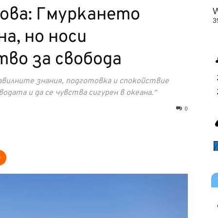
ва: Гмуркането
а, но носи
во за свобода
правилните знания, подготовка и спокойствие
одата и да се чувства сигурен в океана.“
0