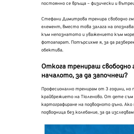
постоянно се връща – физически и вътре
Стефани Димитрова тренира свободно гму
елемент, вместо това залага на опознав
към непознатото и уважението към морет
фотоапарат. Потърсихме я, за да разберем
обектива.
Откога тренираш свободно г
началото, за да започнеш?
Професионално тренирам от 3 години, но
крайбрежието на Тюленово. От дете съм 
картографиране на подводното дъно. Ако 
подводница без колебание, за да изследвам