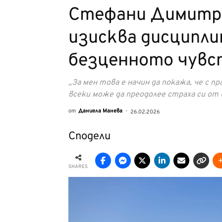
Стефани Димитро
изисква дисциплин
безценното чувст
„За мен това е начин да покажа, че с 
всеки може да преодолее страха си от в
от
Даниела Манева
-
26.02.2026
Сподели
SHARES