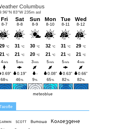
meteoblue
Тагове
Колоездене
Витоша
SCOTT
GARMIN