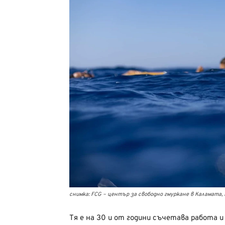
снимка: FCG – център за свободно гмуркане в Каламата,
Тя е на 30 и от години съчетава работа 