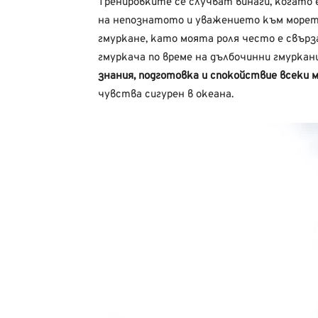
Тренировките се случват винаги, когато
на непознатото и уважението към морет
гмуркане, като моята роля често е свърза
гмуркача по време на дълбочинни гмуркани
знания, подготовка и спокойствие всеки 
чувства сигурен в океана.