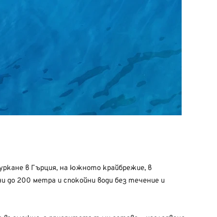
муркане в Гърция, на южното крайбрежие, в
и до 200 метра и спокойни води без течение и