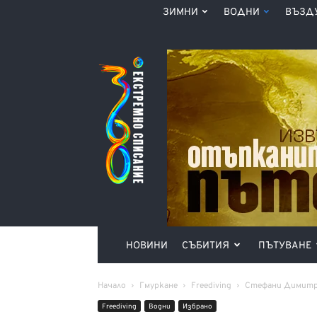
ЗИМНИ
ВОДНИ
ВЪЗД
Списание
360°
НОВИНИ
СЪБИТИЯ
ПЪТУВАНЕ
Начало
Гмуркане
Freediving
Стефани Димитро
Freediving
Водни
Избрано