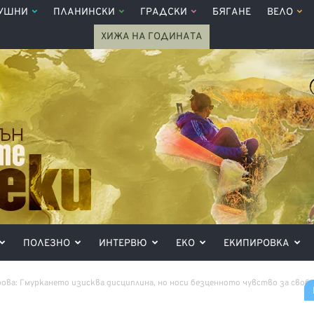
УШНИ
ПЛАНИНСКИ
ГРАДСКИ
БЯГАНЕ
ВЕЛО
ХИЖА НА ГОДИНАТА
ПОЛЕЗНО
ИНТЕРВЮ
ЕКО
ЕКИПИРОВКА
ва: Гмуркането изисква дисциплина, но носи безценното чувство за своб