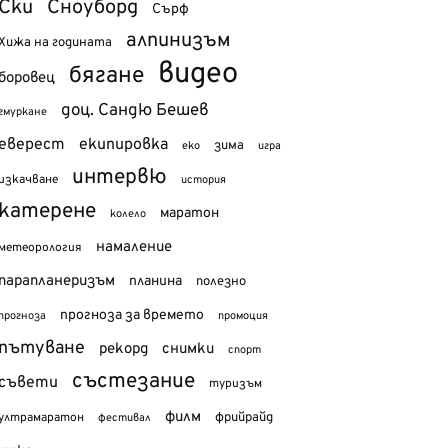
Ски
Сноуборд
Сърф
алпинизъм
Хижа на годината
видео
бягане
боровец
доц. Сандю Бешев
гмуркане
еверест
екипировка
зима
еко
игра
интервю
изкачване
история
катерене
маратон
колело
намаление
метеорология
парапланеризъм
планина
полезно
прогноза за времето
прогноза
промоция
пътуване
рекорд
снимки
спорт
състезание
съвети
туризъм
филм
фрийрайд
ултрамаратон
фестивал