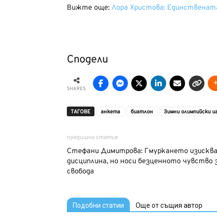
Вижте още:
Лора Христова: Единствената
Сподели
SHARES
ТАГОВЕ
анкета
биатлон
Зимни олимпийски и
предишна статия
Стефани Димитрова: Гмуркането изискв
дисциплина, но носи безценното чувство 
свобода
Подобни статии
Още от същия автор