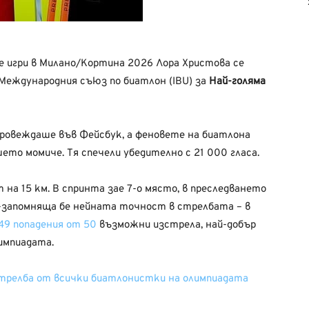
 игри в Милано/Кортина 2026 Лора Христова се
Международния съюз по биатлон (IBU) за
Най-голяма
провеждаше във Фейсбук, а феновете на биатлона
ето момиче. Тя спечели убедително с 21 000 гласа.
 на 15 км. В спринта зае 7-о място, в преследването
ай-запомняща бе нейната точност в стрелбата – в
49 попадения от 50
възможни изстрела, най-добър
импиадата.
стрелба от всички биатлонистки на олимпиадата