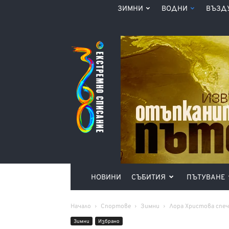
ЗИМНИ
ВОДНИ
ВЪЗД
Списание
360°
НОВИНИ
СЪБИТИЯ
ПЪТУВАНЕ
Начало
Спортове
Зимни
Лора Христова спе
Зимни
Избрано