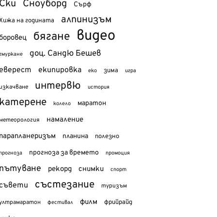
Ски
Сноуборд
Сърф
алпинизъм
Хижа на годината
видео
бягане
боровец
доц. Сандю Бешев
гмуркане
еверест
екипировка
зима
еко
игра
интервю
изкачване
история
катерене
маратон
колело
намаление
метеорология
парапланеризъм
планина
полезно
прогноза за времето
прогноза
промоция
пътуване
рекорд
снимки
спорт
състезание
съвети
туризъм
филм
фрийрайд
ултрамаратон
фестивал