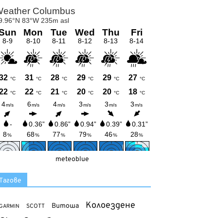
meteoblue
Тагове
Колоездене
Витоша
SCOTT
GARMIN