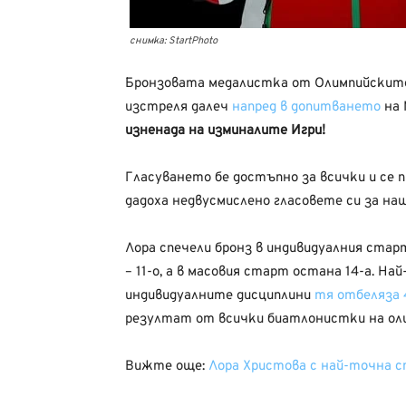
снимка: StartPhoto
Бронзовата медалистка от Олимпийските
изстреля далеч
напред в допитването
на 
изненада на изминалите Игри!
Гласуването бе достъпно за всички и се 
дадоха недвусмислено гласовете си за наш
Лора спечели бронз в индивидуалния старт
– 11-о, а в масовия старт остана 14-а. Н
индивидуалните дисциплини
тя отбеляза 
резултат от всички биатлонистки на ол
Вижте още:
Лора Христова с най-точна 