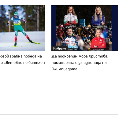
Избрано
ргов грабна победа на
Да подкрепим Лора Христова:
о световно по биатлон
номинирана е за изненада на
Олимпиадата!