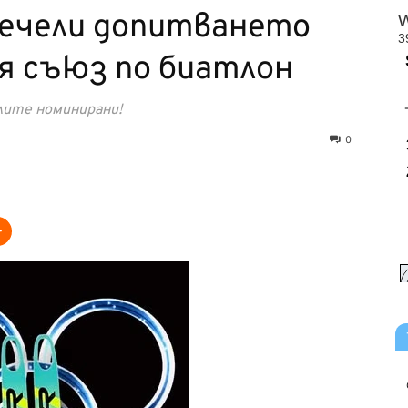
печели допитването
я съюз по биатлон
лите номинирани!
0