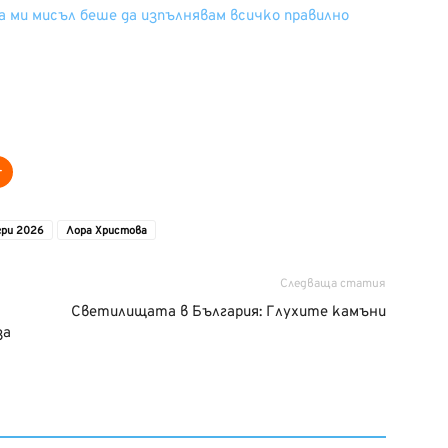
 ми мисъл беше да изпълнявам всичко правилно
гри 2026
Лора Христова
Следваща статия
а
Светилищата в България: Глухите камъни
за