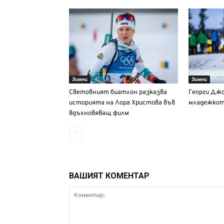
Зимни
Зимни
Световният биатлон разказва
Георги Джо
историята на Лора Христова във
младежкот
вдъхновяващ филм
ВАШИЯТ КОМЕНТАР