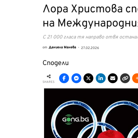
Лора Христова с
на Международни
С 21 000 гласа тя направо отвя остана
от
Даниела Манева
-
27.02.2026
Сподели
SHARES