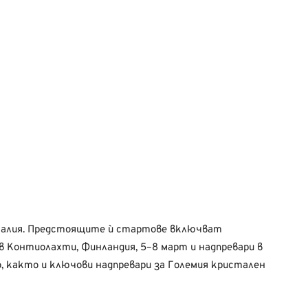
талия. Предстоящите ѝ стартове включват
в Контиолахти, Финландия, 5–8 март и надпревари в
о, както и ключови надпревари за Големия кристален