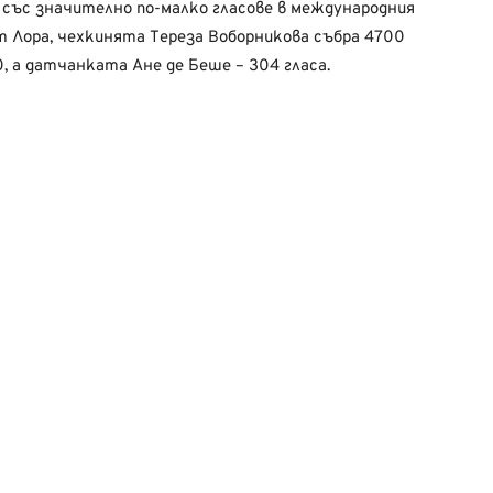
със значително по-малко гласове в международния
от Лора, чехкинята Тереза Воборникова събра 4700
, а датчанката Ане де Беше – 304 гласа.