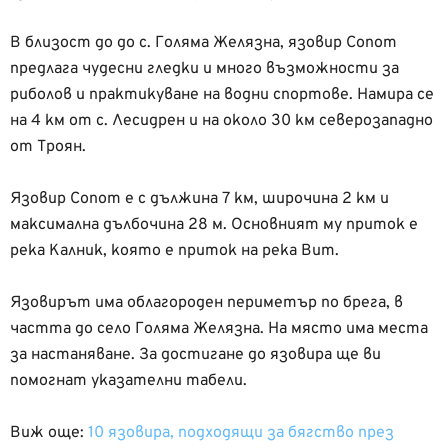
В близост до до с. Голяма Желязна, язовир Сопот
предлага чудесни гледки и много възможности за
риболов и практикуване на водни спортове. Намира се
на 4 км от с. Лесидрен и на около 30 км северозападно
от Троян.
Язовир Сопот е с дължина 7 км, широчина 2 км и
максимална дълбочина 28 м. Основният му приток е
река Калник, която е приток на река Вит.
Язовирът има облагороден периметър по брега, в
частта до село Голяма Желязна. На място има места
за настаняване. За достигане до язовира ще ви
помогнат указателни табели.
Виж още:
10 язовира, подходящи за бягство през