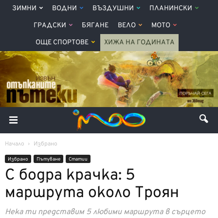
ЗИМНИ
ВОДНИ
ВЪЗДУШНИ
ПЛАНИНСКИ
ГРАДСКИ
БЯГАНЕ
ВЕЛО
МОТО
ОЩЕ СПОРТОВЕ
ХИЖА НА ГОДИНАТА
Начало
Избрано
Избрано
Пътуване
Статии
С бодра крачка: 5
маршрута около Троян
Нека ти представим 5 любими маршрута в сърцето