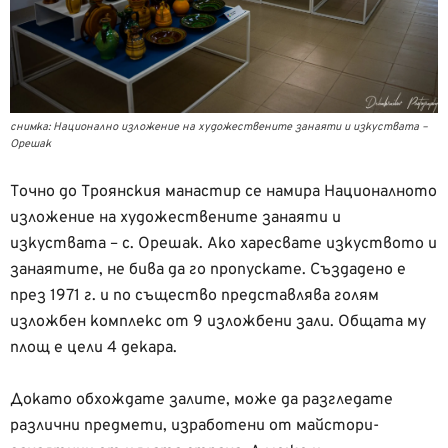
снимка: Национално изложение на художествените занаяти и изкуствата –
Орешак
Точно до Троянския манастир се намира Националното
изложение на художествените занаяти и
изкуствата – с. Орешак. Ако харесвате изкуството и
занаятите, не бива да го пропускате. Създадено е
през 1971 г. и по същество представлява голям
изложбен комплекс от 9 изложбени зали. Общата му
площ е цели 4 декара.
Докато обхождате залите, може да разгледате
различни предмети, изработени от майстори-