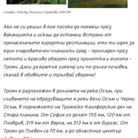
снимки: Selo.bg, Милена Сиракова, НИХЗИ
Ако не си решил в коя посока да поемеш през
ваканцията и искаш да останеш встрани от
пренаселените курортни дестинации, ето ти идея за
един очарователен планински град – прохладен през
лятото и красиво обагрен през пролетта и есента –
Троян. Дали за кратък уикенд или по-дълга почивка,
скачай в обувките и тръгвай уверено!
Троян е разположен в долината на река Осъм, при
сливането на образуващите я реки Бели Осъм и Черни
Осъм, в подножието на Троянско-Калоферския дял на
Стара планина. От София го делят 155 км, 120 км от
Пловдив, 319 км от Варна, на 313 км е от Бургас. От
Троян до Плевен са 70 км, а до областния център