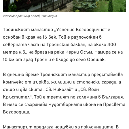
снимка: Красимир Косев, Уикипедия
Троянският манастир „Успение Богородично“ е
основан в края на 16 век. Той е разположен в
северната част на Троянския балкан, на около 400
метра н.в., на брега на река Черни Осъм. Намира се на
10 км от град Троян и е близо до село Орешак.
В днешно време Троянският манастир представлява
комплекс от църква, жилищни и стопански сгради, а
също и два скита „Св. Николай“ и „Св. Йоан
Кръстител“. Той е третият по големина в България.
В него се съхранява Чудотворната икона на Пресвета
Богородица.
Манастирът предлага нощувки за поклонниците. В