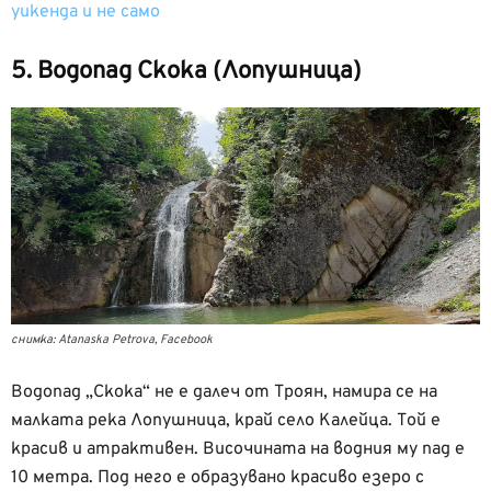
уикенда и не само
5. Водопад Скока (Лопушница)
снимка: Atanaska Petrova, Facebook
Водопад „Скока“ не е далеч от Троян, намира се на
малката река Лопушница, край село Калейца. Той е
красив и атрактивен. Височината на водния му пад е
10 метра. Под него е образувано красиво езеро с