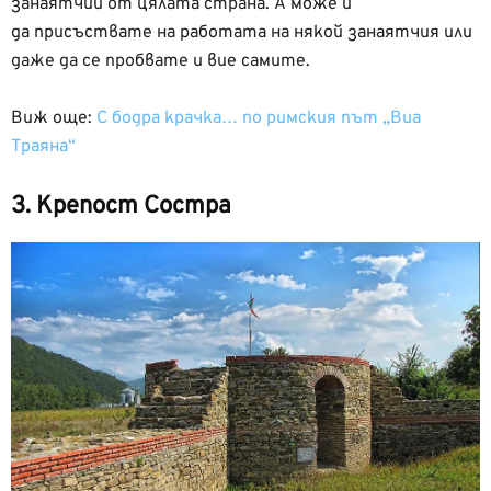
занаятчии от цялата страна. А може и
да присъствате на работата на някой занаятчия или
даже да се пробвате и вие самите.
Виж още:
С бодра крачка… по римския път „Виа
Траяна“
3. Крепост Состра