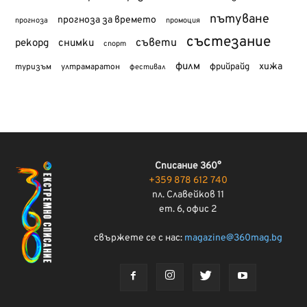
пътуване
прогноза за времето
прогноза
промоция
състезание
съвети
рекорд
снимки
спорт
филм
хижа
туризъм
фрийрайд
ултрамаратон
фестивал
Списание 360°
+359 878 612 740
пл. Славейков 11
ет. 6, офис 2
свържете се с нас:
magazine@360mag.bg