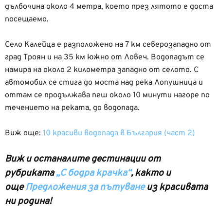
дълбочина около 4 метра, което през лятото е доста
посещаемо.
Село Калейца е разположено на 7 км северозападно от
град Троян и на 35 км южно от Ловеч. Водопадът се
намира на около 2 километра западно от селото. С
автомобил се стига до моста над река Лопушница и
оттам се продължава пеш около 10 минути нагоре по
течението на реката, до водопада.
Виж още:
10 красиви водопада в България (част 2)
Виж и останалите дестинации от
рубриката
„С бодра крачка“
, както и
още
Предложения за пътуване
из красивата
ни родина!