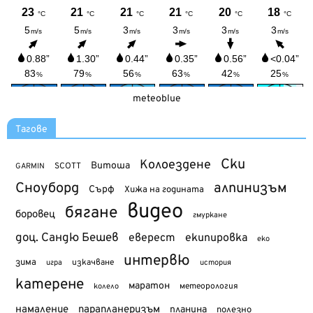
meteoblue
Тагове
Ски
Колоездене
Витоша
SCOTT
GARMIN
Сноуборд
алпинизъм
Сърф
Хижа на годината
видео
бягане
боровец
гмуркане
доц. Сандю Бешев
еверест
екипировка
еко
интервю
зима
изкачване
история
игра
катерене
маратон
метеорология
колело
намаление
парапланеризъм
планина
полезно