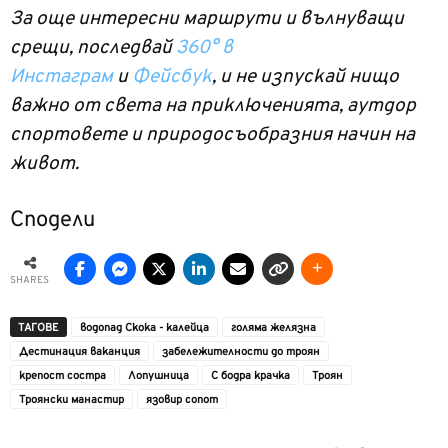
За още интересни маршрути и вълнуващи
срещи, последвай
360° в
Инстаграм
и
Фейсбук
, и не изпускай нищо
важно от света на приключенията, аутдор
спортовете и природосъобразния начин на
живот.
Сподели
SHARES
ТАГОВЕ
водопад Скока - калейца
голяма желязна
Дестинация ваканция
забележителности до троян
крепост состра
Лопушница
С бодра крачка
Троян
Троянски манастир
язовир сопот