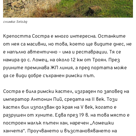
снимка: Selo.bg
Крепостта Состра е много интересна. Останките
от нея са масивни, но това, което ще видите днес, не
е напълно автентично – има и реставрации. Тя се
намира до с. Ломец, на около 12 км от Троян. През
руините преминава ЖП линия, а пред портата може
да се види добре съхранен римски път.
Состра е била римски кастел, изграден по заповед на
император Антонин Пий, средата на II век. Този
кастел бил използван до края на V век, когато е
разрушен от хуните. Едва през 19 в. на това място е
построен малък пътен хан, наречен „Ломешки
ханчета“. Проучването и възстановяването на