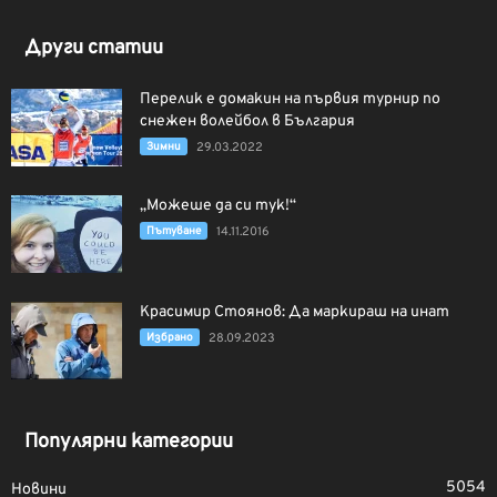
Други статии
Перелик е домакин на първия турнир по
снежен волейбол в България
Зимни
29.03.2022
„Можеше да си тук!“
Пътуване
14.11.2016
Красимир Стоянов: Да маркираш на инат
Избрано
28.09.2023
Популярни категории
5054
Новини