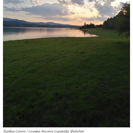
Язовир Сопот / снимка: Милена Сиракова, Фейсбук