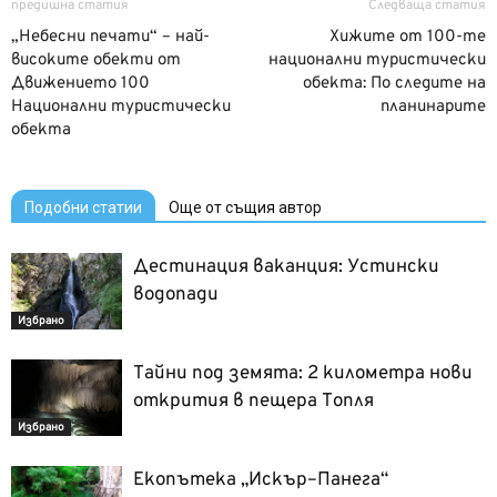
предишна статия
Следваща статия
„Небесни печати“ – най-
Хижите от 100-те
високите обекти от
национални туристически
Движението 100
обекта: По следите на
Национални туристически
планинарите
обекта
Подобни статии
Още от същия автор
Дестинация ваканция: Устински
водопади
Избрано
Тайни под земята: 2 километра нови
открития в пещера Топля
Избрано
Екопътека „Искър–Панега“