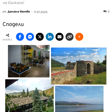
на Балкана!
от
Даниела Манева
-
0
17.07.2025
Сподели
SHARES