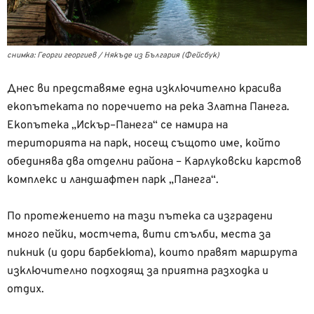
снимка: Георги георгиев / Някъде из България (Фейсбук)
Днес ви представяме една изключително красива
екопътеката по поречието на река Златна Панега.
Екопътека „Искър–Панега“ се намира на
територията на парк, носещ същото име, който
обединява два отделни района – Карлуковски карстов
комплекс и ландшафтен парк „Панега“.
По протежението на тази пътека са изградени
много пейки, мостчета, вити стълби, места за
пикник (и дори барбекюта), които правят маршрута
изключително подходящ за приятна разходка и
отдих.