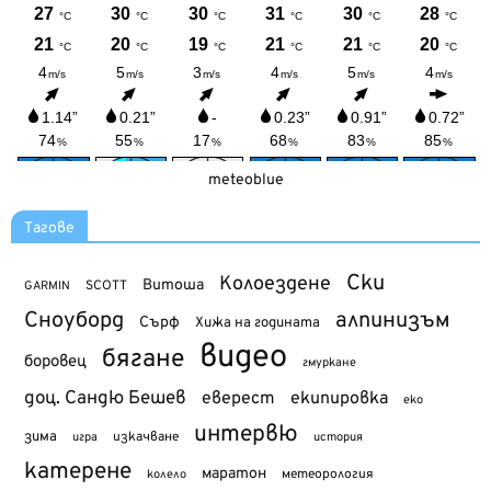
meteoblue
Тагове
Ски
Колоездене
Витоша
SCOTT
GARMIN
Сноуборд
алпинизъм
Сърф
Хижа на годината
видео
бягане
боровец
гмуркане
доц. Сандю Бешев
еверест
екипировка
еко
интервю
зима
изкачване
история
игра
катерене
маратон
метеорология
колело