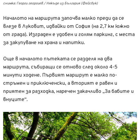
снимка: Георги георгиев / Някъде из България (Фейсбук)
Началото на маршрута започва малко преди да се
влезе в Луковит, идвайки от София (на 2,7 км южно
от града). Изграден е удобен и голям паркинг, с места
за закупуване на храна и напитки.
Още в началото пътеката се разделя на два
маршрута, събиращи се отново след около 4-5
минути ходене. Първият маршрут е малко по-
стръмен и приключенски, а вторият е равен и
приятен за разходка, наречен закачливо „За бабите и
внуците“.