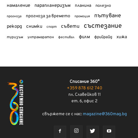
намаление
парапланеризъм
планина
полезно
пътуване
прогноза за времето
прогноза
промоция
състезание
съвети
рекорд
снимки
спорт
филм
хижа
туризъм
фрийрайд
ултрамаратон
фестивал
Списание 360°
+359 878 612 740
пл. Славейков 11
ет. 6, офис 2
свържете се с нас:
magazine@360mag.bg