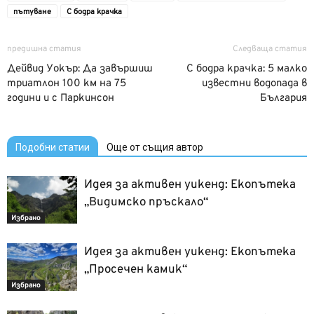
пътуване
С бодра крачка
предишна статия
Следваща статия
Дейвид Уокър: Да завършиш
С бодра крачка: 5 малко
триатлон 100 км на 75
известни водопада в
години и с Паркинсон
България
Подобни статии
Още от същия автор
Идея за активен уикенд: Екопътека
„Видимско пръскало“
Избрано
Идея за активен уикенд: Екопътека
„Просечен камик“
Избрано