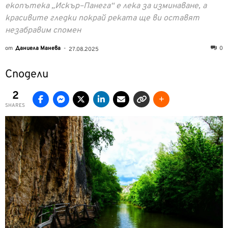
екопътека „Искър–Панега“ е лека за изминаване, а
красивите гледки покрай реката ще ви оставят
незабравим спомен
от
Даниела Манева
-
0
27.08.2025
Сподели
2
SHARES