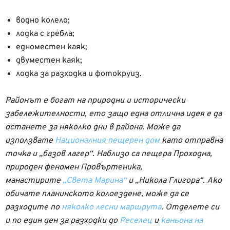
водно колело;
лодка с гребла;
едноместен каяк;
двуместен каяк;
лодка за разходка и фотокруиз.
Районът е богат на природни и исторически
забележителности, ето защо една отлична идея е да
останете за няколко дни в района. Може да
използвате
Националния пещерен дом
като отправна
точка и „базов лагер“. Наблизо са пещера Проходна,
природен феномен Провъртеника,
манастирите
„Света Марина“
и „Никола Глигора“. Ако
обичате планинското колоездене, може да се
разходите по
няколко лесни маршрута
. Отделете си
и по един ден за разходки до
Реселец
и
каньона на