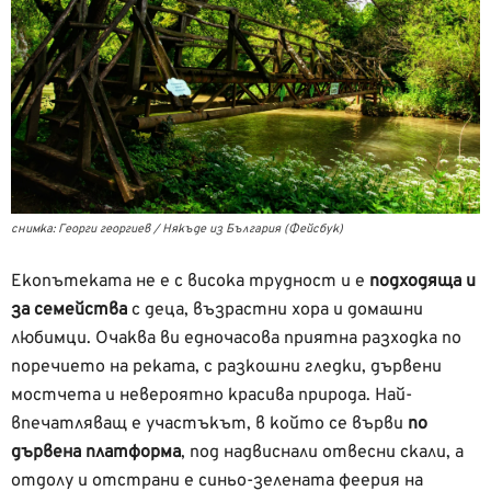
снимка: Георги георгиев / Някъде из България (Фейсбук)
Екопътеката не е с висока трудност и е
подходяща и
за семейства
с деца, възрастни хора и домашни
любимци. Очаква ви едночасова приятна разходка по
поречието на реката, с разкошни гледки, дървени
мостчета и невероятно красива природа. Най-
впечатляващ е участъкът, в който се върви
по
дървена платформа
, под надвиснали отвесни скали, а
отдолу и отстрани е синьо-зелената феерия на