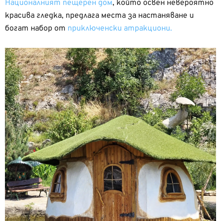
Националният пещерен дом
, който освен невероятно
красива гледка, предлага места за настаняване и
богат набор от
приключенски атракциони.