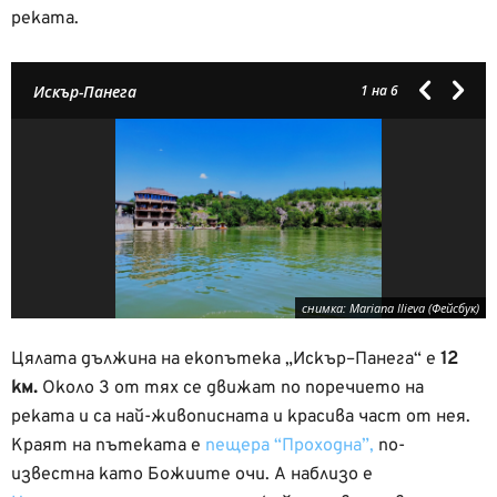
реката.
Искър-Панега
1
на 6
снимка: Mariana Ilieva (Фейсбук)
Цялата дължина на екопътека „Искър–Панега“ е
12
км.
Около 3 от тях се движат по поречието на
реката и са най-живописната и красива част от нея.
Краят на пътеката е
пещера “Проходна”,
по-
известна като Божиите очи. А наблизо е