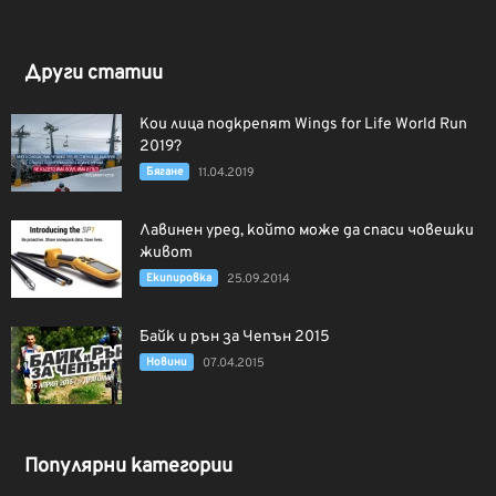
Други статии
Кои лица подкрепят Wings for Life World Run
2019?
Бягане
11.04.2019
Лавинен уред, който може да спаси човешки
живот
Екипировка
25.09.2014
Байк и рън за Чепън 2015
Новини
07.04.2015
Популярни категории