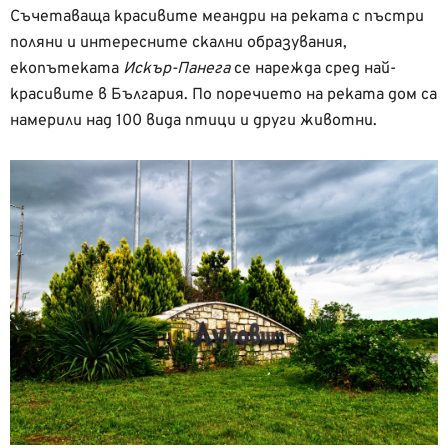
Съчетаваща красивите меандри на реката с пъстри
поляни и интересните скални образувания,
екопътеката
Искър-Панега
се нарежда сред най-
красивите в България. По поречието на реката дом са
намерили над 100 вида птици и други животни.