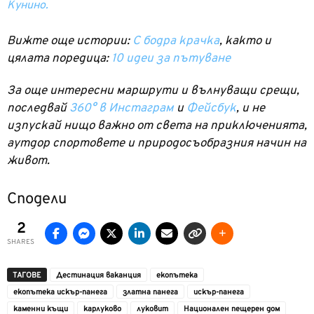
Кунино.
Вижте още истории:
С бодра крачка
, както и
цялата поредица:
10 идеи за пътуване
За още интересни маршрути и вълнуващи срещи,
последвай
360° в Инстаграм
и
Фейсбук
, и не
изпускай нищо важно от света на приключенията,
аутдор спортовете и природосъобразния начин на
живот.
Сподели
2
SHARES
ТАГОВЕ
Дестинация ваканция
екопътека
екопътека искър-панега
златна панега
искър-панега
каменни къщи
карлуково
луковит
Национален пещерен дом