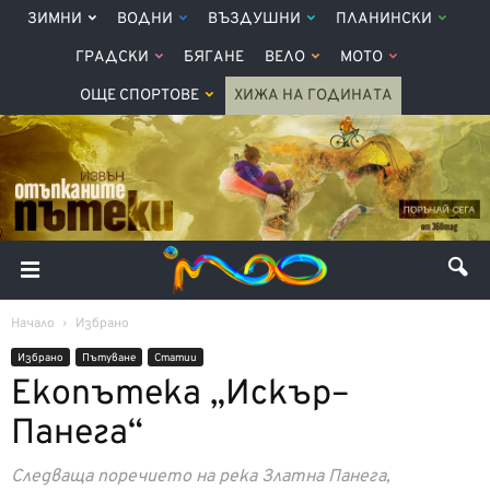
ЗИМНИ
ВОДНИ
ВЪЗДУШНИ
ПЛАНИНСКИ
ГРАДСКИ
БЯГАНЕ
ВЕЛО
МОТО
ОЩЕ СПОРТОВЕ
ХИЖА НА ГОДИНАТА
Начало
Избрано
Избрано
Пътуване
Статии
Екопътека „Искър–
Панега“
Следваща поречието на река Златна Панега,