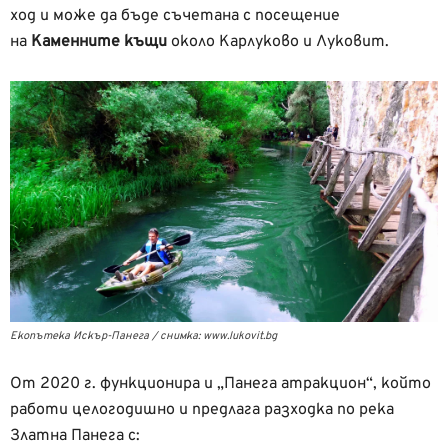
ход и може да бъде съчетана с посещение
на
Каменните къщи
около Карлуково и Луковит.
Екопътека Искър-Панега / снимка: www.lukovit.bg
От 2020 г. функционира и „Панега атракцион“, който
работи целогодишно и предлага разходка по река
Златна Панега с: