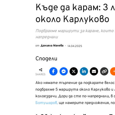
Къде да карам: 3
около Карлуково
Подбрахме маршрути за каране, които 
напреднали
от
Даниела Манева
-
14.04.2025
Сподели
SHARES
Ако нямате търпение да подкарате велоси
подбрахме 5 маршрута около Карлуково и
колоездачи. Дори да сте по-напреднали, в
Ботушаров,
ще намерите предложения, под