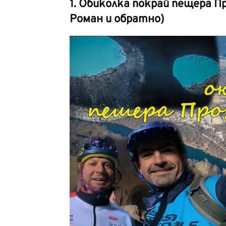
1. Обиколка покрай пещера П
Роман и обратно)