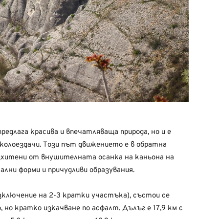
редлага красива и впечатляваща природа, но и е
колоездачи. Този път движението е в обратна
ъзхитени от внушителната осанка на каньона на
лни форми и причудливи образувания.
ключение на 2-3 кратки участъка), състои се
 но кратко изкачване по асфалт. Дълъг е 17,9 км с