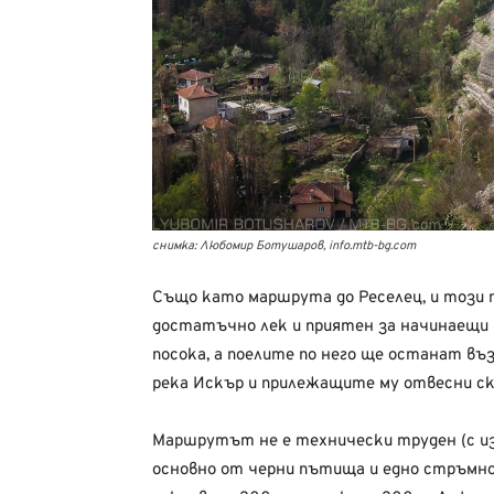
снимка: Любомир Ботушаров, info.mtb-bg.com
Също като маршрута до Реселец, и този п
достатъчно лек и приятен за начинаещи 
посока, а поелите по него ще останат в
река Искър и прилежащите му отвесни ска
Маршрутът не е технически труден (с из
основно от черни пътища и едно стръмно,