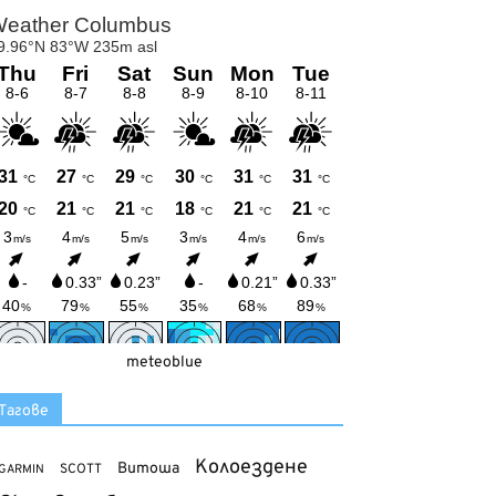
meteoblue
Тагове
Колоездене
Витоша
SCOTT
GARMIN