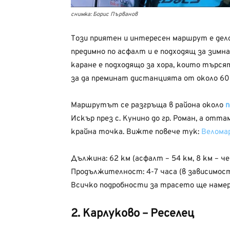
снимка: Борис Първанов
Този приятен и интересен маршрут е дел
предимно по асфалт и е подходящ за зимна 
каране е подходящо за хора, които търся
за да преминат дистанцията от около 60
Маршрутът се разгръща в района около
п
Искър през с. Кунино до гр. Роман, а отт
крайна точка. Вижте повече тук:
Велома
Дължина: 62 км (асфалт – 54 км, 8 км – че
Продължителност: 4-7 часа (в зависимост
Всичко подробности за трасето ще наме
2. Карлуково – Реселец