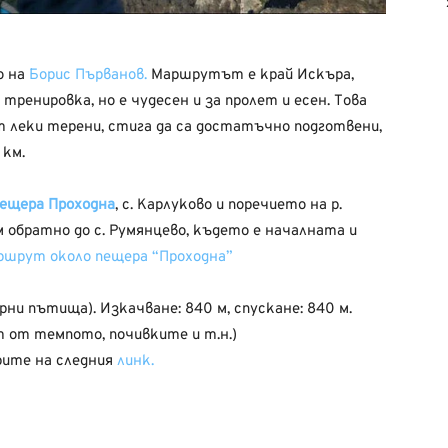
о на
Борис Първанов.
Маршрутът е край Искъра,
тренировка, но е чудесен и за пролет и есен. Това
т леки терени, стига да са достатъчно подготвени,
 км.
ещера Проходна
, с. Карлуково и поречието на р.
ам обратно до с. Румянцево, където е началната и
ршрут около пещера “Проходна”
рни пътища). Изкачване: 840 м, спускане: 840 м.
 от темпото, почивките и т.н.)
рите на следния
линк.