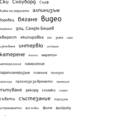
Ски
Сноуборд
Сърф
алпинизъм
Хижа на годината
видео
бягане
боровец
доц. Сандю Бешев
гмуркане
еверест
екипировка
зима
еко
игра
интервю
изкачване
история
катерене
маратон
колело
намаление
метеорология
парапланеризъм
планина
полезно
прогноза за времето
прогноза
промоция
пътуване
рекорд
снимки
спорт
състезание
съвети
туризъм
филм
фрийрайд
ултрамаратон
фестивал