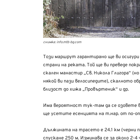
снимка: info.mtb-bg.com
Този маршрут гарантирано ще ви осигури
страни на реката. Той ще ви преведе пок
скален манастир „Св. Никола Глигора“ (но
някой ви пази велосипедите), скалното о
близост до хижа „Провъртеник“ и др.
Има вероятност тук-там да се озовете в 
ще усетите есенцията на т.нар. от по-о
Дължината на трасето е 24.1 км (черни пъ
спускане 250 м. Изминава се за около 2-4