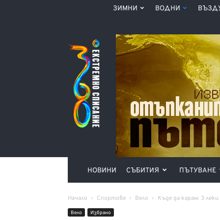
ЗИМНИ
ВОДНИ
ВЪЗД
Списание
360°
НОВИНИ
СЪБИТИЯ
ПЪТУВАНЕ
Начало
Спортове
Вело
Къде да карам: 3 лек
Вело
Избрано