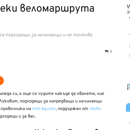
 леки веломаршрута
са подходящи за начинаещи и не толкова
0
педа си, а още се чудите накъде да хванете, ние
 Луковит, подходящи за напредващи и начинаещи
 справочника на
mtb-bg.com
, поддържан от
Любо
ходящи и за вас.