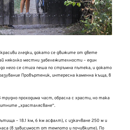
 красиви гледки, докато се движите от двете
рай няколко местни забележителности – един
 до него се стига пеша по стръмна пътека, и докато
бразувание Провъртеник, интересна каменна къща, в
трудно проходима част, обрасла с храсти, но така
питните „храсталясване“.
тища – 18.1 км, 6 км асфалт), с изкачване 250 м и
 часа (в зависимост от темпото и почивките). По