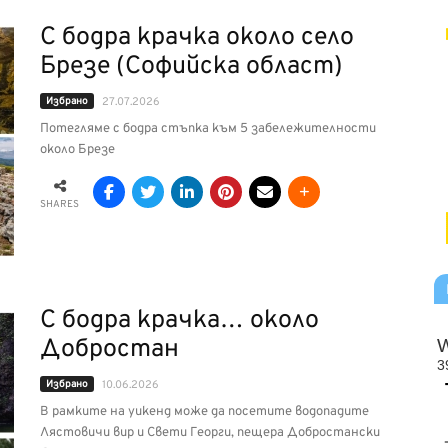
С бодра крачка около село
Брезе (Софийска област)
Избрано
27.07.2026
Потегляме с бодра стъпка към 5 забележителности
около Брезе
SHARES
С бодра крачка… около
Добростан
Избрано
10.06.2026
В рамките на уикенд може да посетите водопадите
Лястовичи вир и Свети Георги, пещера Добростански