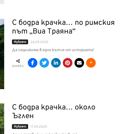
С бодра крачка… по римския
път „Виа Траяна“
Избрано
26.09.2025
Да надникнем в едно кътче от историята!
SHARES
С бодра крачка… около
Ъглен
Избрано
17.09.2025