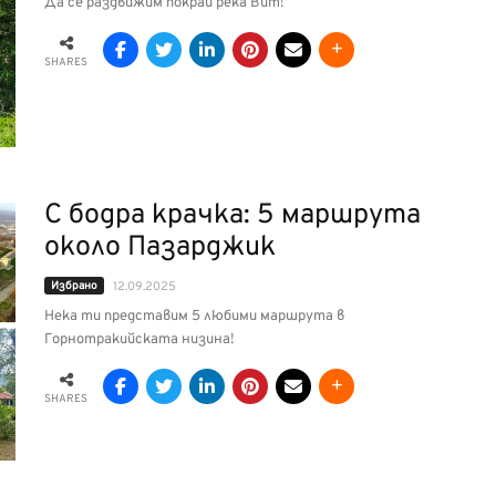
Да се раздвижим покрай река Вит!
SHARES
С бодра крачка: 5 маршрута
около Пазарджик
Избрано
12.09.2025
Нека ти представим 5 любими маршрута в
Горнотракийската низина!
SHARES