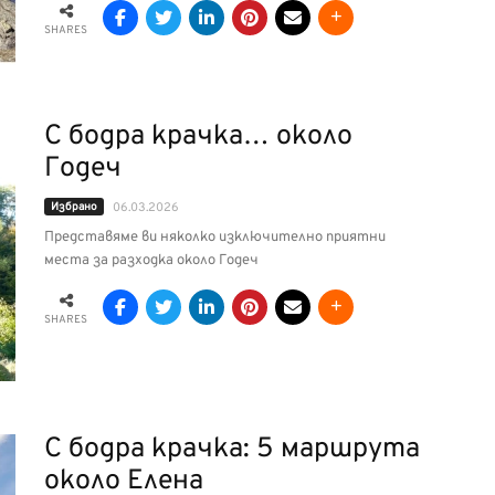
SHARES
С бодра крачка… около
Годеч
Избрано
06.03.2026
Представяме ви няколко изключително приятни
места за разходка около Годеч
SHARES
С бодра крачка: 5 маршрута
около Елена