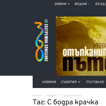
ЗИМНИ
ВОДНИ
ВЪЗД
Списание
360°
НОВИНИ
СЪБИТИЯ
ПЪТУВАНЕ
Начало
тагове
С бодра крачка
Таг: С бодра крачка