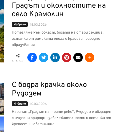
Градът и околностите на
село Крамолин
Избрано
18.03.2026
Потегляме към област, богата на стари селища,
останки от римската епоха и красиви природни
образувания
SHARES
С бодра крачка около
Рудозем
Избрано
10.03.2026
Наричан „Градът на трите реки“, Рудозем е обграден
с чудесни природни забележителности и останки от
крепости и светилища