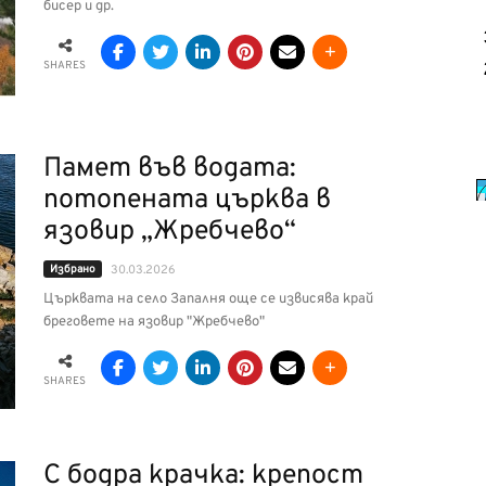
бисер и др.
SHARES
Памет във водата:
потопената църква в
язовир „Жребчево“
Избрано
30.03.2026
Църквата на село Запалня още се извисява край
бреговете на язовир "Жребчево"
SHARES
С бодра крачка: крепост