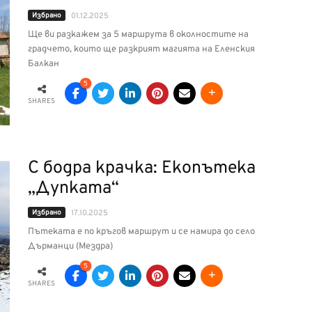
Избрано
01.12.2025
Ще ви разкажем за 5 маршрута в околностите на
градчето, които ще разкрият магията на Еленския
Балкан
5
SHARES
С бодра крачка: Екопътека
„Дупката“
Избрано
17.10.2025
Пътеката е по кръгов маршрут и се намира до село
Дърманци (Мездра)
5
SHARES