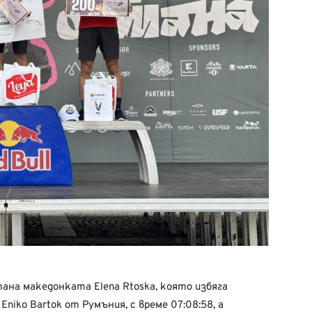
ана македонката Elena Rtoska, която избяга
Eniko Bartok от Румъния, с време 07:08:58, а