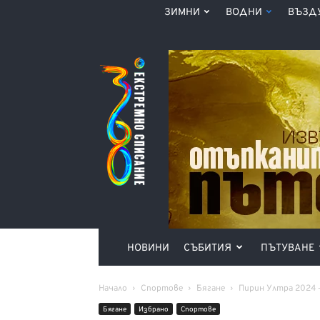
ЗИМНИ
ВОДНИ
ВЪЗД
Списание
360°
НОВИНИ
СЪБИТИЯ
ПЪТУВАНЕ
Начало
Спортове
Бягане
Пирин Ултра 2024 
Бягане
Избрано
Спортове