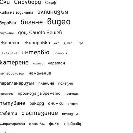
Ски
Сноуборд
Сърф
алпинизъм
Хижа на годината
видео
бягане
боровец
доц. Сандю Бешев
гмуркане
еверест
екипировка
зима
еко
игра
интервю
изкачване
история
катерене
маратон
колело
намаление
метеорология
парапланеризъм
планина
полезно
прогноза за времето
прогноза
промоция
пътуване
рекорд
снимки
спорт
състезание
съвети
туризъм
филм
фрийрайд
ултрамаратон
фестивал