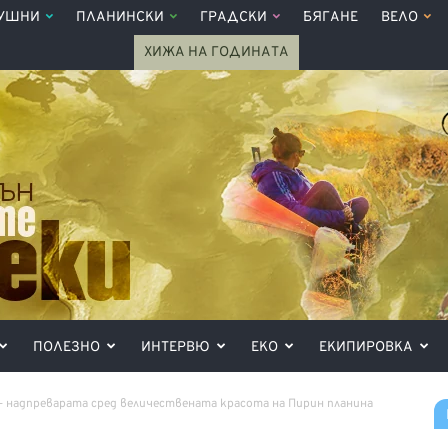
УШНИ
ПЛАНИНСКИ
ГРАДСКИ
БЯГАНЕ
ВЕЛО
ХИЖА НА ГОДИНАТА
ПОЛЕЗНО
ИНТЕРВЮ
ЕКО
ЕКИПИРОВКА
– надпреварата сред величествената красота на Пирин планина