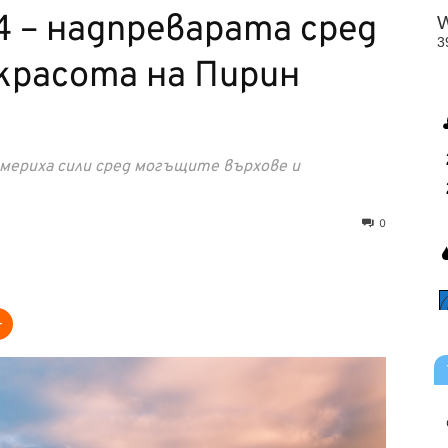
 – надпреварата сред
красота на Пирин
мериха сили сред могъщите върхове и
0