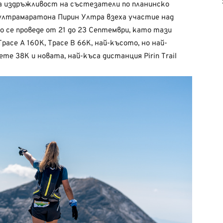
а издръжливост на състезатели по планинско
 ултрамаратона Пирин Ултра взеха участие над
 се проведе от 21 до 23 Септември, като тази
расе А 160К, Трасе В 66К, най-късото, но най-
eme 38K и новата, най-къса дистанция Pirin Trail