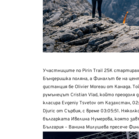
Участниците по Pirin Trail 25K стартира
Бъндеришка поляна, а Финалът бе на цент
дистанция бе Olivier Moreau от Канада. Т
румънецът Cristian Vlad, който преодоля
класира Evgeniy Tsvetov от Казахстан, 02
Djuric от Сърбия, с време 03:05:51. Някол
българката Ивелина Нумерова, която завъ
България – Ванина Милушева пресече Финал