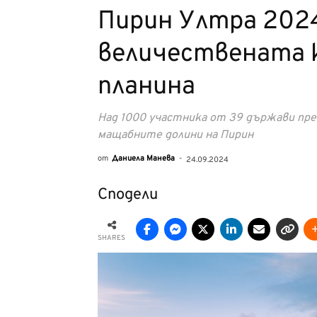
Пирин Ултра 2024
величествената 
планина
Над 1000 участника от 39 държави пре
мащабните долини на Пирин
от
Даниела Манева
-
24.09.2024
Сподели
SHARES