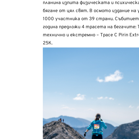
планина изпита физическата и психическ
бягане от цял свят. В осмото издание на
1000 участника от 39 страни. Събитието
година предложи 4 трасета на бегачите: Т
технично и екстремно – Трасе С Pirin Extr
25K.