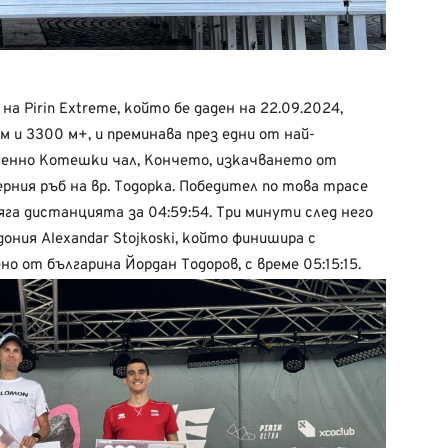
 Pirin Extreme, който бе даден на 22.09.2024,
м и 3300 м+, и преминава през едни от най-
менно Котешки чал, Кончето, изкачването от
рния ръб на вр. Тодорка. Победител по това трасе
яга дистанцията за 04:59:54. Три минути след него
ния Alexandar Stojkoski, който финишира с
о от българина Йордан Тодоров, с време 05:15:15.