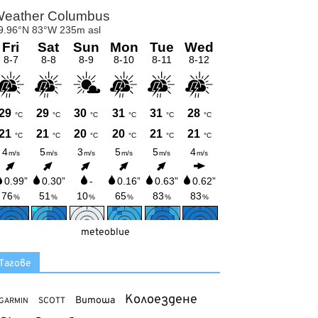
meteoblue
Тагове
Колоездене
Витоша
SCOTT
GARMIN