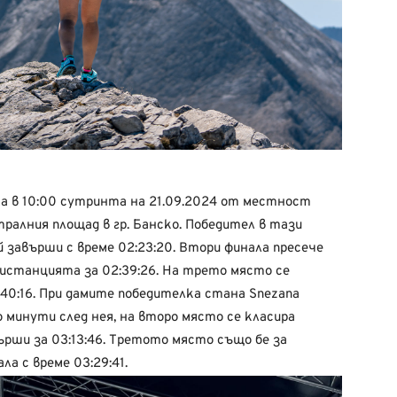
ха в 10:00 сутринта на 21.09.2024 от местност
ралния площад в гр. Банско. Победител в тази
ой завърши с време 02:23:20. Втори финала пресече
 дистанцията за 02:39:26. На трето място се
:40:16. При дамите победителка стана Snezana
ко минути след нея, на второ място се класира
рши за 03:13:46. Третото място също бе за
а с време 03:29:41.