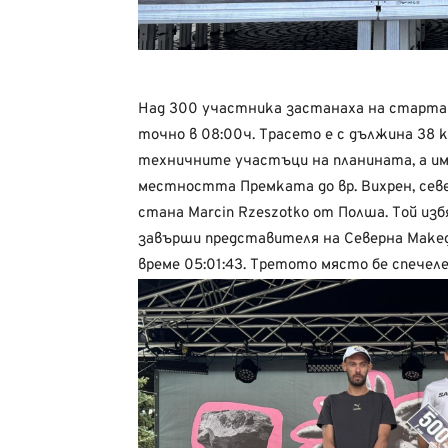
Над 300 участника застанаха на старта на
точно в 08:00ч. Трасето е с дължина 38 к
техничните участъци на планината, а и
местността Премката до вр. Вихрен, севе
стана Marcin Rzeszotko от Полша. Той изб
завърши представителя на Северна Македо
време 05:01:43. Третото място бе спечелен