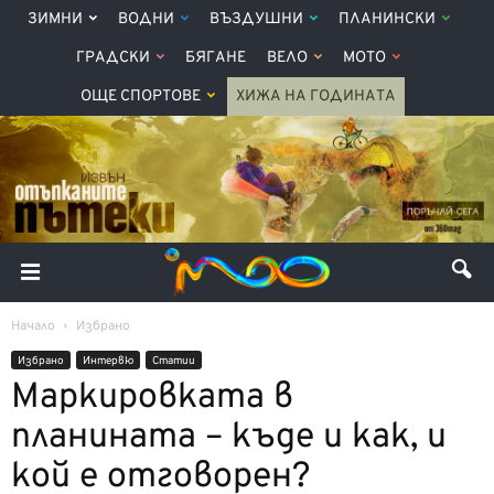
ЗИМНИ
ВОДНИ
ВЪЗДУШНИ
ПЛАНИНСКИ
ГРАДСКИ
БЯГАНЕ
ВЕЛО
МОТО
ОЩЕ СПОРТОВЕ
ХИЖА НА ГОДИНАТА
Начало
Избрано
Избрано
Интервю
Статии
Маркировката в
планината – къде и как, и
кой е отговорен?