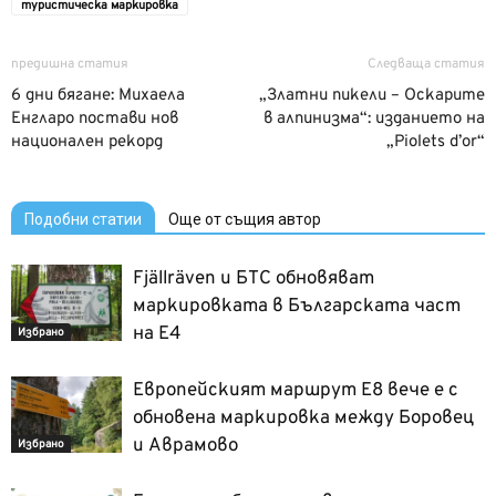
туристическа маркировка
предишна статия
Следваща статия
6 дни бягане: Михаела
„Златни пикели – Оскарите
Енгларо постави нов
в алпинизма“: изданието на
национален рекорд
„Piolets d’or“
Подобни статии
Още от същия автор
Fjällräven и БТС обновяват
маркировката в Българската част
на Е4
Избрано
Европейският маршрут Е8 вече е с
обновена маркировка между Боровец
и Аврамово
Избрано