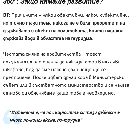
360°: Защо нямаше развитие?
ВТ:
Причините – някои обективни, някои субективни,
но
точно тази тема никога не е била приоритет на
държавата и обект на политиката, която нашата
държава води в областта на туризма.
Честата смяна на правителства – тоест
документът е стигнал до някъде, стои в някакви
шкафове, без да сме наясно дали нещо ще се
предприеме. После идват други хора в Министерски
съвет или в съответното министерство и се налага
отново да обясняваме защо това е необходимо.
Истината е, че по същността си тази дейност е
много по-комплексна, по-трудна