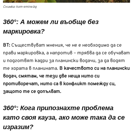
Снимка: kom-emine.bg
360°: А можем ли въобще без
маркировка?
ВТ:
Съществуват мнения, че не е необходимо да се
прави маркировка, а напротив – трябва да се обучават
и подготвят кадри за планински водачи, за да водят
те хората в планината.
В качеството си на планински
водач, смятам, че тези две неща нито си
противоречат, нито са в конфликт помежду си,
защото те се допълват.
360°: Кога припознахте проблема
като своя кауза, ако може така да се
изразим?