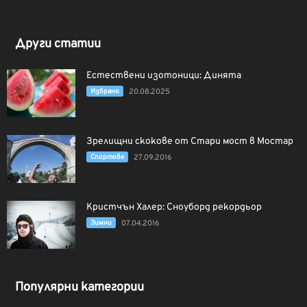
Други статии
Естествени изотоници: Динята
Избрано
20.08.2025
Зрелищни скокове от Стари мост в Мостар
Спортове
27.09.2016
Кристчън Халер: Сноуборд рекордьор
Зимни
07.04.2016
Популярни категории