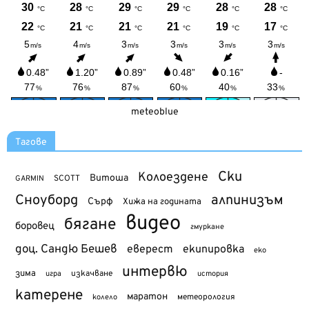
meteoblue
Тагове
Ски
Колоездене
Витоша
SCOTT
GARMIN
Сноуборд
алпинизъм
Сърф
Хижа на годината
видео
бягане
боровец
гмуркане
доц. Сандю Бешев
еверест
екипировка
еко
интервю
зима
изкачване
история
игра
катерене
маратон
метеорология
колело