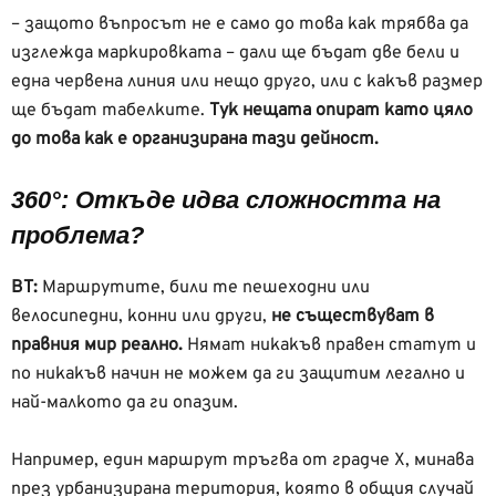
– защото въпросът не е само до това как трябва да
изглежда маркировката – дали ще бъдат две бели и
една червена линия или нещо друго, или с какъв размер
ще бъдат табелките.
Тук нещата опират като цяло
до това как е организирана тази дейност.
360°: Откъде идва сложността на
проблема?
ВТ:
Маршрутите, били те пешеходни или
велосипедни, конни или други,
не съществуват в
правния мир реално.
Нямат никакъв правен статут и
по никакъв начин не можем да ги защитим легално и
най-малкото да ги опазим.
Например, един маршрут тръгва от градче Х, минава
през урбанизирана територия, която в общия случай