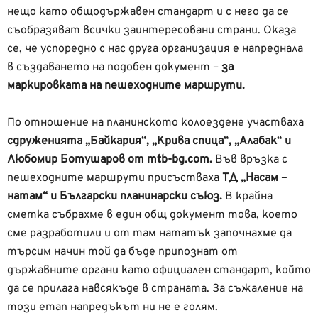
нещо като общодържавен стандарт и с него да се
съобразяват всички заинтересовани страни. Оказа
се, че успоредно с нас друга организация е напреднала
в създаването на подобен документ –
за
маркировката на пешеходните маршрути.
По отношение на планинското колоездене участваха
сдруженията „Байкария“, „Крива спица“, „Алабак“ и
Любомир Ботушаров от mtb-bg.com.
Във връзка с
пешеходните маршрути присъстваха
ТД „Насам –
натам“ и Български планинарски съюз.
В крайна
сметка събрахме в един общ документ това, което
сме разработили и от там нататък започнахме да
търсим начин той да бъде припознат от
държавните органи като официален стандарт, който
да се прилага навсякъде в страната. За съжаление на
този етап напредъкът ни не е голям.