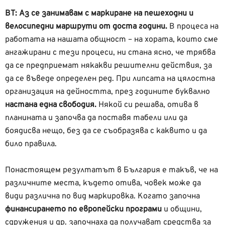
ВТ: Аз се занимавам с маркиране на пешеходни и
велосипедни маршрути от доста години.
В процеса на
работата на нашата общност – на хората, които сме
ангажирани с тези процеси, ни стана ясно, че трябва
да се предприемат някакви решителни действия, за
да се въведе определен ред. При липсата на цялостна
организация на дейността, през годините буквално
настана една свободия.
Някой си решава, отива в
планината и започва да поставя табели или да
боядисва нещо, без да се съобразява с каквито и да
било правила.
Понастоящем резултатът в България е такъв, че на
различните места, където отива, човек може да
види различна по вид маркировка. Когато започна
финансирането по европейски програми
и общини,
сдружения и др. започнаха да получават средства за