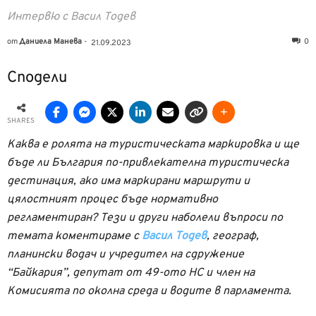
Интервю с Васил Тодев
от
Даниела Манева
-
0
21.09.2023
Сподели
SHARES
Каква е ролята на туристическата маркировка и ще
бъде ли България по-привлекателна туристическа
дестинация, ако има маркирани маршрути и
цялостният процес бъде нормативно
регламентиран? Тези и други наболели въпроси по
темата коментираме с
Васил Тодев
, географ,
планински водач и учредител на сдружение
“Байкария”, депутат от 49-ото НС и член на
Комисията по околна среда и водите в парламента.