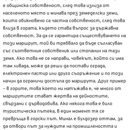
е общинска собственост, след това излиза от
населеното място и минава през земеделски земи,
които обикновено са частна собственост, след това
влиза в гората, където става въпрос за държавна
собственост. За да се гарантира съществуването на
този маршрут, той би трябвало да бъде съгласуван
със съответния собственик или стопанин на тази
земя. Ако това не се направи, човекът, който си има
там ливада, може да реши да постави ограда,
електронен пастир или друго съоръжение и по този
начин да ограничи достъпа до маршрута. Друг пример
– в горите, това което ни натъжава е, че много от
маршрутите стават жертва на дейностите,
свързани с дърводобива. Ако някога това е било
туристическа пътека, в един момент тя се
превръща в горски път. Минал е булдозер оттам, за
да отвори път за нуждите на промишлеността и