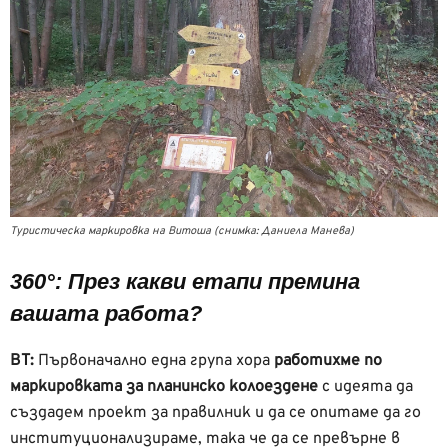
Туристическа маркировка на Витоша (снимка: Даниела Манева)
360°: През какви етапи премина
вашата работа?
ВТ:
Първоначално една група хора
работихме по
маркировката за планинско колоездене
с идеята да
създадем проект за правилник и да се опитаме да го
институционализираме, така че да се превърне в