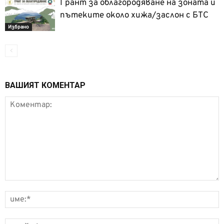
Грант за облагородяване на зоната и
пътеките около хижа/заслон с БТС
Избрано
ВАШИЯТ КОМЕНТАР