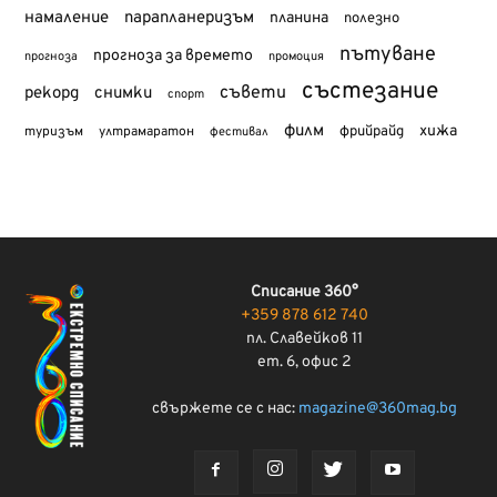
намаление
парапланеризъм
планина
полезно
пътуване
прогноза за времето
прогноза
промоция
състезание
съвети
рекорд
снимки
спорт
филм
хижа
туризъм
фрийрайд
ултрамаратон
фестивал
Списание 360°
+359 878 612 740
пл. Славейков 11
ет. 6, офис 2
свържете се с нас:
magazine@360mag.bg