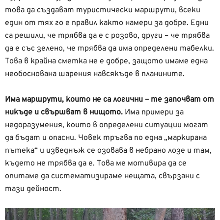
това да създават туристически маршрути, всеки
един от тях го е правил както намери за добре. Едни
са решили, че трябва да е с розово, други – че трябва
да е със зелено, че трябва да има определени табелки.
Това в крайна сметка не е добре, защото имаме една
необоснована шарения навсякъде в планините.
Има маршрути, които не са логични – те започват от
никъде и свършват в нищото.
Има примери за
недоразумения, които в определени ситуации могат
да бъдат и опасни. Човек тръгва по една „маркирана
пътека“ и изведнъж се озовава в небрано лозе и там,
където не трябва да е. Това ме мотивира да се
опитаме да систематизираме нещата, свързани с
тази дейност.