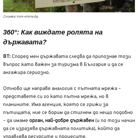
Снимка: kom-emine.bg
360°: Как виждате ролята на
държавата?
ВТ:
Според мен държавата следва да припознае този
въпрос като важен за туризма в България и да се
ангажира сериозно.
Отново ще направя аналогия с пътната мрежа –
представете си го като пътна мрежа, но в
планините. Има агенция, която се грижи за
пътищата, ние се борим да стигнем до нещо подобно
– да имаме
орган, най-добре държавен
(и по този начин
да се изразява държавната политика), който да
управлява ресурсите и процесите.