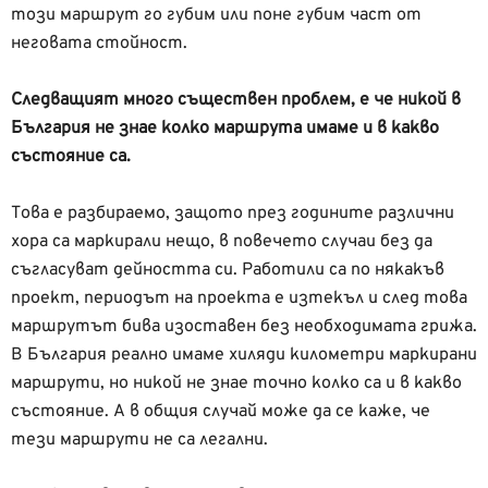
този маршрут го губим или поне губим част от
неговата стойност.
Следващият много съществен проблем, е че никой в
България не знае колко маршрута имаме и в какво
състояние са.
Това е разбираемо, защото през годините различни
хора са маркирали нещо, в повечето случаи без да
съгласуват дейността си. Работили са по някакъв
проект, периодът на проекта е изтекъл и след това
маршрутът бива изоставен без необходимата грижа.
В България реално имаме хиляди километри маркирани
маршрути, но никой не знае точно колко са и в какво
състояние. А в общия случай може да се каже, че
тези маршрути не са легални.