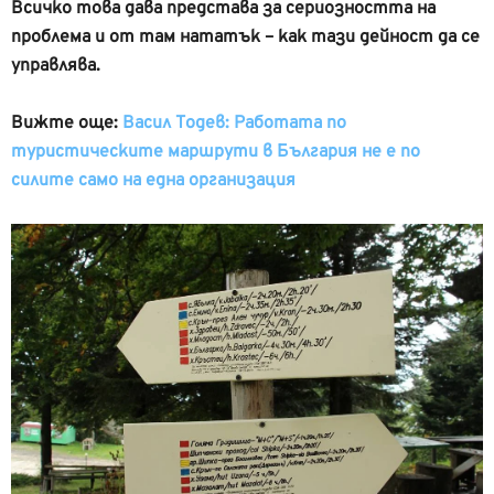
Всичко това дава представа за сериозността на
проблема и от там нататък – как тази дейност да се
управлява.
Вижте още:
Васил Тодев: Работата по
туристическите маршрути в България не е по
силите само на една организация