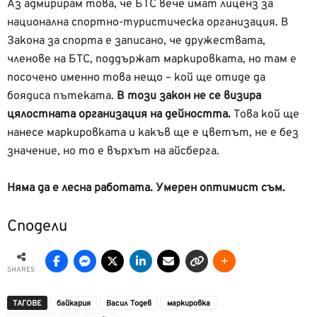
Аз адмирирам това, че БТС вече имат лиценз за
национална спортно-туристическа организация. В
Закона за спорта е записано, че дружествата,
членове на БТС, поддържат маркировката, но там е
посочено именно това нещо – кой ще отиде да
боядиса пътеката.
В този закон не се визира
цялостната организация на дейността.
Това кой ще
нанесе маркировката и какъв ще е цветът, не е без
значение, но то е върхът на айсберга.
Няма да е лесна работата. Умерен оптимист съм.
Сподели
SHARES
ТАГОВЕ
байкария
Васил Тодев
маркировка