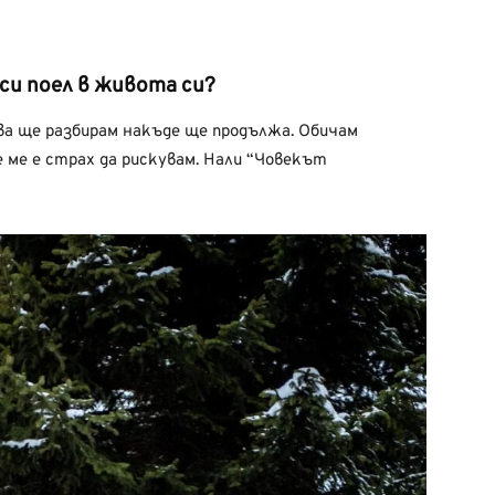
си поел в живота си?
ва ще разбирам накъде ще продължа. Обичам
 ме е страх да рискувам. Нали “Човекът