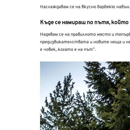
Наслаждавам се на вкусно барбекю навън.
Къде се намираш по пътя, който 
Надявам се на правилното място и тепър
предизвикателствата и новите неща и не
е човек, когато е на път”.