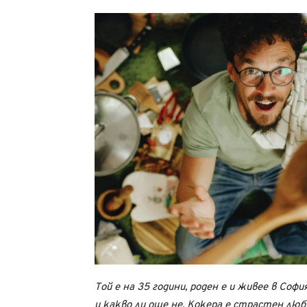
Той е на 35 години, роден е и живее в Соф
и какво ли още не. Кокера е страстен лю