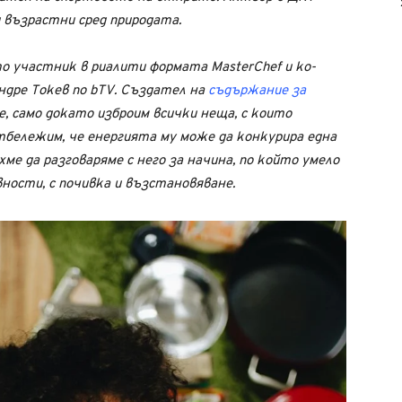
и възрастни сред природата.
то участник в риалити формата MasterChef и ко-
ндре Токев по bTV. Създател на
съдържание за
, само докато изброим всички неща, с които
тбележим, че енергията му може да конкурира една
хме да разговаряме с него за начина, по който умело
ности, с почивка и възстановяване.