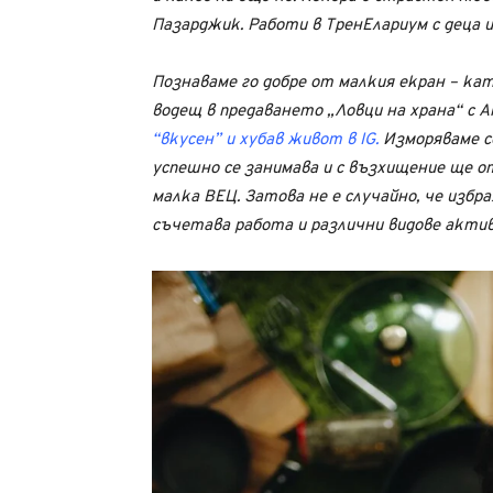
Пазарджик. Работи в ТренЕлариум с деца 
Познаваме го добре от малкия екран – ка
водещ в предаването „Ловци на храна“ с А
“вкусен” и хубав живот в IG
.
Изморяваме се
успешно се занимава и с възхищение ще о
малка ВЕЦ. Затова не е случайно, че избра
съчетава работа и различни видове актив