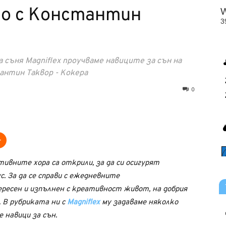
о с Константин
 съня Magnifleх проучваме навиците за сън на
антин Таквор - Кокера
0
ивните хора са открили, за да си осигурят
. За да се справи с ежедневните
ресен и изпълнен с креативност живот, на добрия
. В рубриката ни с
Magniflex
му задаваме няколко
е навици за сън.