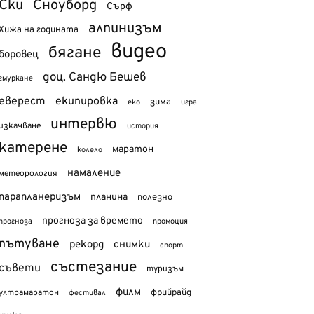
Ски
Сноуборд
Сърф
алпинизъм
Хижа на годината
видео
бягане
боровец
доц. Сандю Бешев
гмуркане
еверест
екипировка
зима
еко
игра
интервю
изкачване
история
катерене
маратон
колело
намаление
метеорология
парапланеризъм
планина
полезно
прогноза за времето
прогноза
промоция
пътуване
рекорд
снимки
спорт
състезание
съвети
туризъм
филм
фрийрайд
ултрамаратон
фестивал