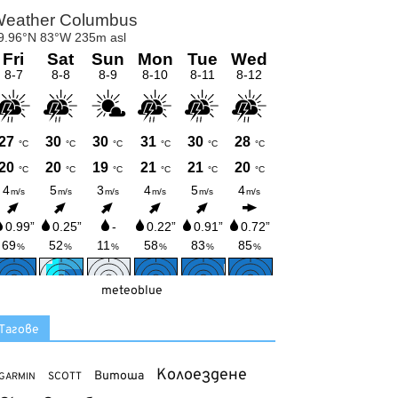
meteoblue
Тагове
Колоездене
Витоша
SCOTT
GARMIN