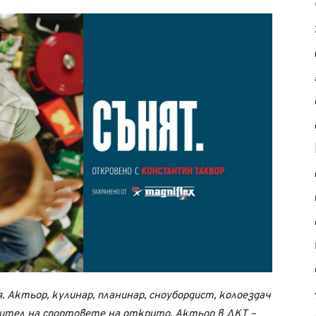
ия. Актьор, кулинар, планинар, сноубордист, колоездач
бител на спортовете на открито. Актьор в ДКТ –