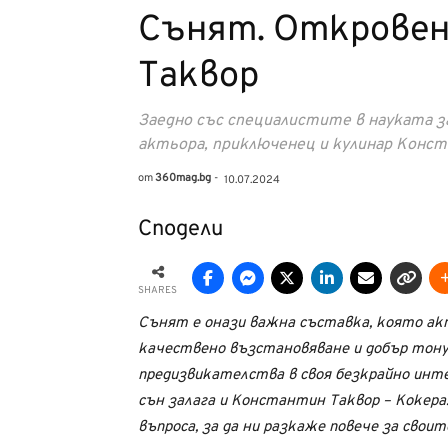
Сънят. Откровен
Таквор
Заедно със специалистите в науката за
актьора, приключенец и кулинар Конст
от
360mag.bg
-
10.07.2024
Сподели
SHARES
Сънят е онази важна съставка, която акт
качествено възстановяване и добър тонус
предизвикателства в своя безкрайно инте
сън залага и Константин Таквор – Кокера
въпроса, за да ни разкаже повече за своит