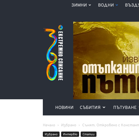
ЗИМНИ
ВОДНИ
ВЪЗД
Списание
360°
НОВИНИ
СЪБИТИЯ
ПЪТУВАНЕ
Начало
Избрано
Сънят. Откровено с Констант
Избрано
Интервю
Статии