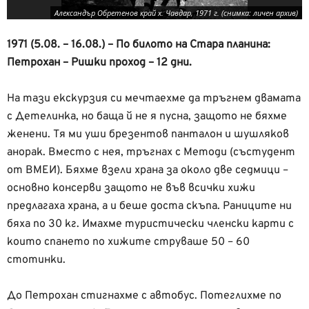
Александър Обретенов край х. Чавдар, 1971 г. (снимка: личен архив)
1971 (5.08. – 16.08.) – По билото на Стара планина:
Петрохан – Ришки проход – 12 дни.
На тази екскурзия си мечтаехме да тръгнем двамата
с Детелинка, но баща й не я пусна, защото не бяхме
женени. Тя ми уши брезентов панталон и шушляков
анорак. Вместо с нея, тръгнах с Методи (състудент
от ВМЕИ). Бяхме взели храна за около две седмици –
основно консерви защото не във всички хижи
предлагаха храна, а и беше доста скъпа. Раниците ни
бяха по 30 кг. Имахме туристически членски карти с
които спането по хижите струваше 50 – 60
стотинки.
До Петрохан стигнахме с автобус. Потеглихме по