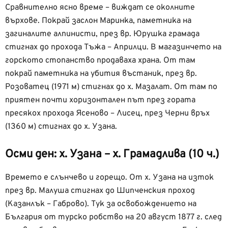
Сравнително ясно време – виждат се околните
върхове. Покрай заслон Маринка, паметника на
загиналите алпинисти, през вр. Юрушка грамада
стигнах до прохода Тъжа – Априлци. В магазинчето на
горското стопанство продаваха храна. От там
покрай паметника на убития въстаник, през вр.
Розоватец (1971 м) стигнах до х. Мазалат. От там по
приятен почти хоризонтален път през гората
пресякох прохода Ясеново – Лисец, през Черни връх
(1360 м) стигнах до х. Узана.
Осми ден: х. Узана – х. Грамадлива (10 ч.)
Времето е слънчево и горещо. От х. Узана на изток
през вр. Малуша стигнах до Шипченския проход
(Казанлък – Габрово). Тук за освобождението на
България от турско робство на 20 август 1877 г. след