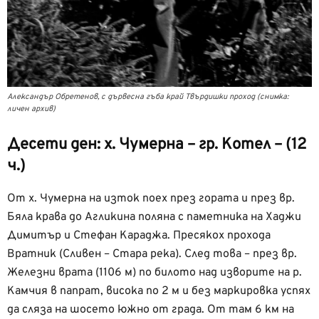
Александър Обретенов, с дървесна гъба край Твърдишки проход (снимка:
личен архив)
Десети ден: х. Чумерна – гр. Котел – (12
ч.)
От х. Чумерна на изток поех през гората и през вр.
Бяла крава до Агликина поляна с паметника на Хаджи
Димитър и Стефан Караджа. Пресякох прохода
Вратник (Сливен – Стара река). След това – през вр.
Железни врата (1106 м) по билото над изворите на р.
Камчия в папрат, висока по 2 м и без маркировка успях
да сляза на шосето южно от града. От там 6 км на