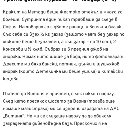
Кракът на Методи беше жестоко отекъл и много го
болеше. Сутринта един пикап трябваше да слезе в
София. Натоварих го с двете раници и всичкия багаж.
Със себе си взех ½ кг захар (защото чаят без захар по
хижите беше безплатен, а със захар – по 10 ст.), 2
консерви и ½ хляб. Събрах ги в предния джоб на
анорака. Нямах нито шише за вода, нито фотоапарат.
Дрехите ми бяха бански, потник, дънки и шушляков
анорак (които Детелинка ми беше ушила) и китайски
кецове.
Пътят до Витиня е приятен, с лек наклон надолу.
След като пресякох шосето за Варна (тогава още
нямаше магистрала) ми се изпречи оградата на ДЛС
„Витиня“. Не ми се слизаше надолу за да обиколя
заградената дивечовъдна база. Прескочих я на