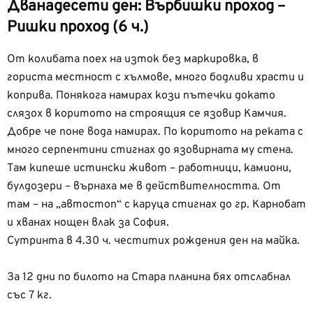
Дванадесети ден: Върбишки проход –
Ришки проход (6 ч.)
От колибата поех на изток без маркировка, в
гориста местност с хълмове, много бодливи храсти и
коприва. Понякога намирах кози пътечки докато
слязох в коритото на строящия се язовир Камчия.
Добре че поне вода намирах. По коритото на реката с
много серпентини стигнах до язовирната му стена.
Там кипеше истински живот – работници, камиони,
булдозери – върнаха ме в действителността. От
там – на „автостоп“ с каруца стигнах до гр. Карнобат
и хванах нощен влак за София.
Сутринта в 4.30 ч. честитих рождения ден на майка.
За 12 дни по билото на Стара планина бях отслабнал
със 7 кг.