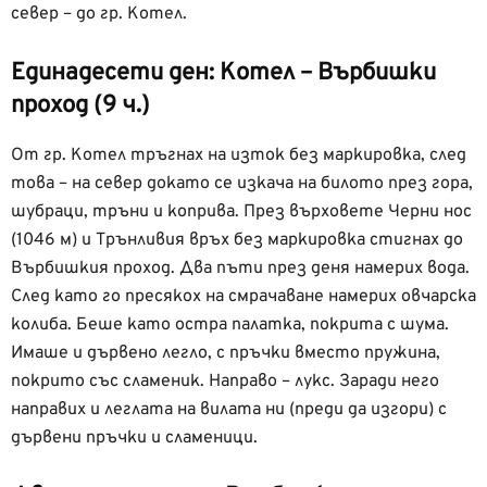
север – до гр. Котел.
Единадесети ден: Котел – Върбишки
проход (9 ч.)
От гр. Котел тръгнах на изток без маркировка, след
това – на север докато се изкача на билото през гора,
шубраци, тръни и коприва. През върховете Черни нос
(1046 м) и Трънливия връх без маркировка стигнах до
Върбишкия проход. Два пъти през деня намерих вода.
След като го пресякох на смрачаване намерих овчарска
колиба. Беше като остра палатка, покрита с шума.
Имаше и дървено легло, с пръчки вместо пружина,
покрито със сламеник. Направо – лукс. Заради него
направих и леглата на вилата ни (преди да изгори) с
дървени пръчки и сламеници.