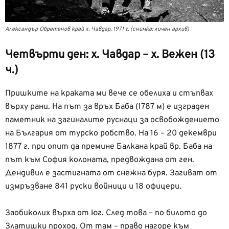
Александър Обретенов край х. Чавдар, 1971 г. (снимка: личен архив)
Четвърти ден: х. Чавдар – х. Вежен (13
ч.)
Пришките на краката ми вече се обелиха и стъпвах
върху рани. На път за връх Баба (1787 м) е изграден
паметник на загиналите руснаци за освобождението
на България от турско робство. На 16 – 20 декември
1877 г. при опит да премине Балкана край вр. Баба на
път към София колоната, предвождана от ген.
Дендивил е застигната от снежна буря. Загиват от
измръзване 841 руски войници и 18 офицери.
Заобиколих върха от юг. След това – по билото до
Златишки проход. От там – право нагоре към