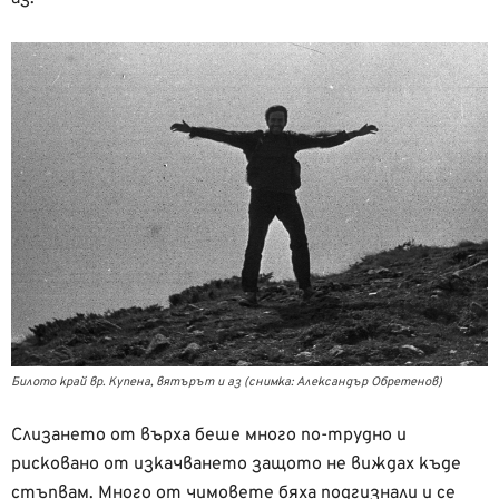
Билото край вр. Купена, вятърът и аз (снимка: Александър Обретенов)
Слизането от върха беше много по-трудно и
рисковано от изкачването защото не виждах къде
стъпвам. Много от чимовете бяха подгизнали и се