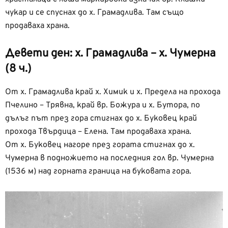
чукар и се спуснах до х. Грамадлива. Там също
продаваха храна.
Девети ден: х. Грамадлива – х. Чумерна
(8 ч.)
От х. Грамадлива край х. Химик и х. Предела на прохода
Пчелино – Трявна, край вр. Божура и х. Бутора, по
дълъг път през гора стигнах до х. Буковец край
прохода Твърдица – Елена. Там продаваха храна.
От х. Буковец нагоре през гората стигнах до х.
Чумерна в подножието на последния гол вр. Чумерна
(1536 м) над горната граница на буковата гора.