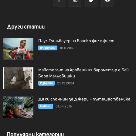
Други статии
Паул Гушлбауер на Банско филм фест
Въздушни
10.11.2016
Майсторът на кравешкия барометър е Бай
Боре Мальовишки
Избрано
25.12.2024
Да си спомним за Джери – пътешественика
Новини
01.04.2016
Популярни категории