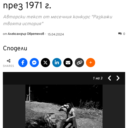
през 1971 г.
Авторски текст от месечния конкурс "Разкажи
твоята история"
от
Александър Обретенов
-
0
15.04.2024
Сподели
SHARES
1
на 3