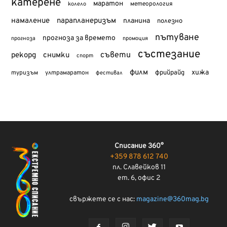
катерене
маратон
метеорология
колело
намаление
парапланеризъм
планина
полезно
пътуване
прогноза за времето
прогноза
промоция
състезание
съвети
рекорд
снимки
спорт
филм
хижа
туризъм
фрийрайд
ултрамаратон
фестивал
Списание 360°
+359 878 612 740
пл. Славейков 11
ет. 6, офис 2
свържете се с нас:
magazine@360mag.bg