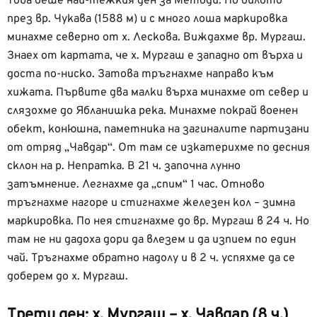
Това беше най-тежкия ден за Методи. По билото
през вр. Чукава (1588 м) и с много лоша маркировка
минахме северно от х. Лескова. Виждахме вр. Мургаш.
Знаех от картата, че х. Мургаш е западно от върха и
доста по-ниско. Затова тръгнахме направо към
хижата. Първите два малки върха минахме от север и
слязохме до Ябланишка река. Минахме покрай военен
обект, конюшна, паметника на загиналите партизани
от отряд „Чавдар“. От там се изкатерихме по десния
склон на р. Непратка. В 21 ч. започна лунно
затъмнение. Легнахме да „спим“ 1 час. Отново
тръгнахме нагоре и стигнахме железен кол – зимна
маркировка. По нея стигнахме до вр. Мургаш в 24 ч. Но
там не ни дадоха дори да влезем и да изпием по един
чай. Тръгнахме обратно надолу и в 2 ч. успяхме да се
доберем до х. Мургаш.
Трети ден: х. Мургаш – х. Чавдар (8 ч.)