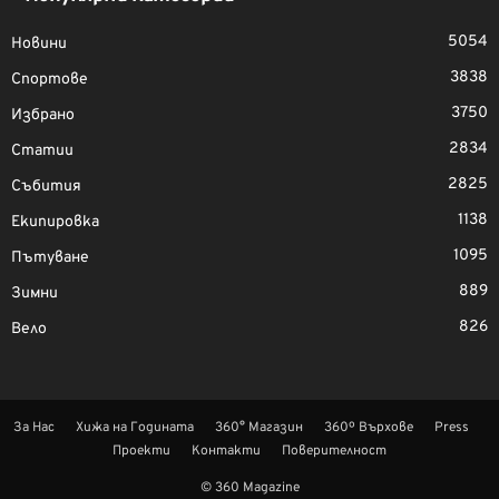
5054
Новини
3838
Спортове
3750
Избрано
2834
Статии
2825
Събития
1138
Екипировка
1095
Пътуване
889
Зимни
826
Вело
За Нас
Хижа на Годината
360° Магазин
360º Върхове
Press
Проекти
Контакти
Поверителност
© 360 Magazine