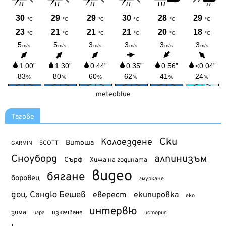
meteoblue
Тагове
Ски
Колоездене
Витоша
SCOTT
GARMIN
Сноуборд
алпинизъм
Сърф
Хижа на годината
видео
бягане
боровец
гмуркане
доц. Сандю Бешев
еверест
екипировка
еко
интервю
зима
изкачване
история
игра