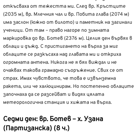
откъсваха от тежестта ми. След вр. Кръстците
(2035 м), вр. Млечния чал и вр. Побита глава (2074 м)
има заслон (южно от билото) и паметник на загинали
ученици. От там – право нагоре по зимната
маркировка до вр. Ботев (2376 м). Целия ден вървях в
облаци и дъжд. С пристигането на върха за миг
облаците се разкъсаха над главата ми и откриха
огромната антена. Никога не я бях виждал и не
очаквах такова грамадно съоръжение. Свих се от
страх. Имах чувството, че това е извънземна
ракета, или че халюцинирам. Но постепенно облаците
започнаха да се разсейват и видях цялата
метеорологична станция и хижата на върха.
Седми ден: вр. Ботев – х. Узана
(Партизанска) (8 ч.)