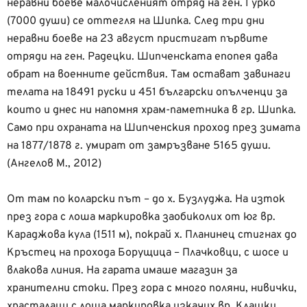
неравни боеве малочисленият отряд на ген. Гурко
(7000 души) се оттегля на Шипка. След три дни
неравни боеве на 23 август пристигат първите
отряди на ген. Радецки. Шипченската епопея дава
обрат на военните действия. Там остават завинаги
телата на 18491 руски и 451 български опълченци за
които и днес ни напомня храм-паметника в гр. Шипка.
Само при охраната на Шипченския проход през зимата
на 1877/1878 г. умират от замръзване 5165 души.
(Ангелов М., 2012)
От там по коларски път – до х. Бузлуджа. На изток
през гора с лоша маркировка заобиколих от юг вр.
Караджова кула (1511 м), покрай х. Планинец стигнах до
Кръстец на прохода Борущица – Плачковци, с шосе и
влакова линия. На гарата имаше магазин за
хранителни стоки. През гора с много поляни, нивички,
храсталаци с лоша маркировка изкачих вр. Клашки