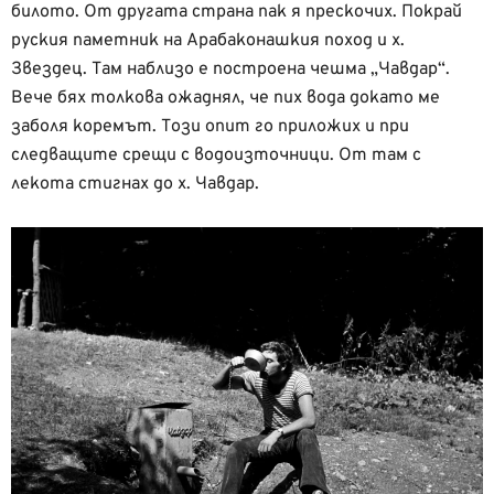
билото. От другата страна пак я прескочих. Покрай
руския паметник на Арабаконашкия поход и х.
Звездец. Там наблизо е построена чешма „Чавдар“.
Вече бях толкова ожаднял, че пих вода докато ме
заболя коремът. Този опит го приложих и при
следващите срещи с водоизточници. От там с
лекота стигнах до х. Чавдар.