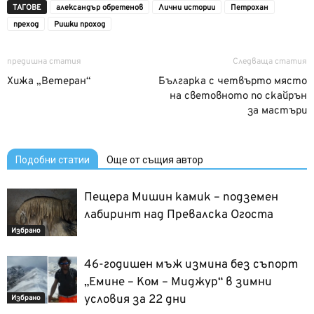
ТАГОВЕ
александър обретенов
Лични истории
Петрохан
преход
Ришки проход
предишна статия
Следваща статия
Хижа „Ветеран“
Българка с четвърто място
на световното по скайрън
за мастъри
Подобни статии
Още от същия автор
Пещера Мишин камик – подземен
лабиринт над Превалска Огоста
Избрано
46-годишен мъж измина без съпорт
„Емине – Ком – Миджур“ в зимни
условия за 22 дни
Избрано