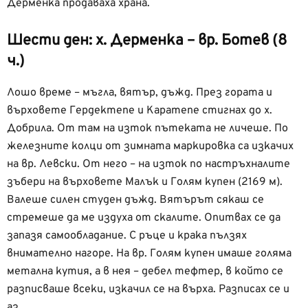
Дерменка продаваха храна.
Шести ден: х. Дерменка – вр. Ботев (8
ч.)
Лошо време – мъгла, вятър, дъжд. През гората и
върховете Гердектепе и Каратепе стигнах до х.
Добрила. От там на изток пътеката не личеше. По
железните колци от зимната маркировка са изкачих
на вр. Левски. От него – на изток по настръхналите
зъбери на върховете Малък и Голям купен (2169 м).
Валеше силен студен дъжд. Вятърът сякаш се
стремеше да ме издуха от скалите. Опитвах се да
запазя самообладание. С ръце и крака пълзях
внимателно нагоре. На вр. Голям купен имаше голяма
метална кутия, а в нея – дебел тефтер, в който се
разписваше всеки, изкачил се на върха. Разписах се и
аз.