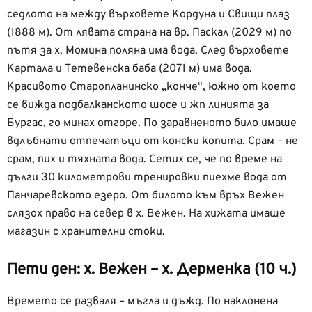
седлото на между върховете Кордуна и Свищи плаз
(1888 м). От лявата страна на вр. Паскал (2029 м) по
пътя за х. Момина поляна има вода. След върховете
Картала и Тетевенска баба (2071 м) има вода.
Красивото Старопланинско „конче“, южно от което
се вижда подбалканското шосе и жп линията за
Бургас, го минах отгоре. По заравненото било имаше
вдлъбнати отпечатъци от конски копита. Срам – не
срам, пих и тяхната вода. Сетих се, че по време на
дълги 30 километрови тренировки пиехме вода от
Панчаревското езеро. От билото към връх Вежен
слязох право на север в х. Вежен. На хижата имаше
магазин с хранителни стоки.
Пети ден: х. Вежен – х. Дерменка (10 ч.)
Времето се разваля – мъгла и дъжд. По наклонена