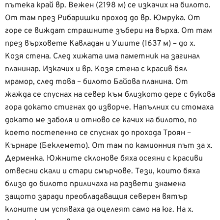
пътека край вр. Вежен (2198 м) се изкачих на билото.
От там през Рибаришки проход до вр. Юмрука. От
горе се виждат страшните зъбери на върха. От там
през върховете Кавладан и Ушите (1637 м) – до х.
Козя стена. След хижата има паметник на загинал
планинар. Изкачих и вр. Козя стена с красив бял
мрамор, след това – билото Байова планина. От
жажда се спуснах на север към близкото дере с букова
гора докато стигнах до изворче. Напълних си стомаха
докато ме заболя и отново се качих на билото, по
което постепенно се спуснах до прохода Троян –
Кърнаре (Беклемето). От там по камионния път за х.
Дерменка. Южните склонове бяха осеяни с красиви
отвесни скали и стари смърчове. Тези, които бяха
близо до билото приличаха на развети знамена
защото заради преобладаващия северен вятър
клоните им успяваха да оцелеят само на юг. На х.