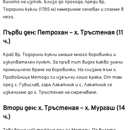
билото на изток. Близо до прохода, преди вр.
Тодорини кукли (1785 м) намерихме сеновал и спахме в
него.
Първи ден: Петрохан – х. Тръстеная (11
ч.)
Край вр. Тодорини кукли имаше много боровинки и
изкупвателен пункт. За пръв път видях какво значи
промишлено бране на боровинки. На слизане към х.
Пробойница Методи си изкълчи лошо крака. От там
през с. Губислав, гара Лакатник и с. Лакатник се
изкачихме до х. Тръстеная на смрачаване.
Втори ден: х. Тръстеная – х. Мургаш (14
ч.)