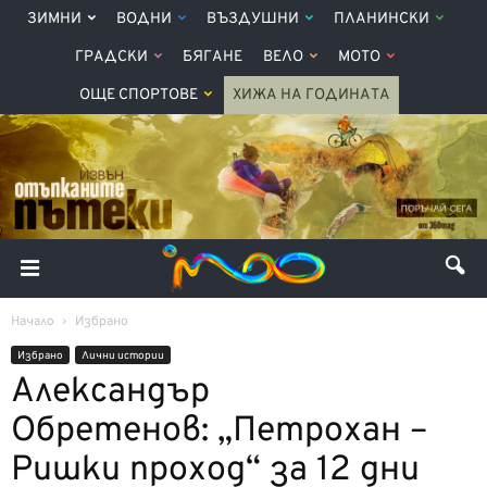
ЗИМНИ
ВОДНИ
ВЪЗДУШНИ
ПЛАНИНСКИ
ГРАДСКИ
БЯГАНЕ
ВЕЛО
МОТО
ОЩЕ СПОРТОВЕ
ХИЖА НА ГОДИНАТА
Начало
Избрано
Избрано
Лични истории
Александър
Обретенов: „Петрохан –
Ришки проход“ за 12 дни