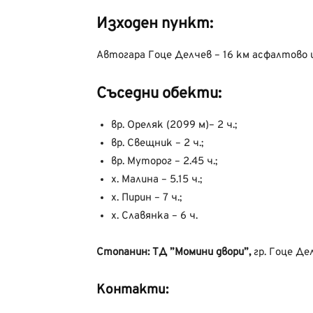
Изходен пункт:
Автогара Гоце Делчев – 16 км асфалтово
Съседни обекти:
вр. Ореляк (2099 м)– 2 ч.;
вр. Свещник – 2 ч.;
вр. Муторог – 2.45 ч.;
х. Малина – 5.15 ч.;
х. Пирин – 7 ч.;
х. Славянка – 6 ч.
Стопанин: ТД ”Момини двори”,
гр. Гоце Де
Контакти: