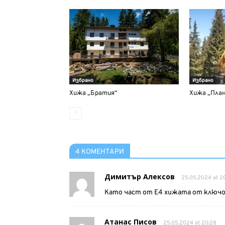
Избрано
Избрано
Хижа „Братия“
Хижа „План
4 КОМЕНТАРИ
Димитър Алексов
25.05.2024 at 20
Като част от Е4 хижата от ключо
Атанас Писов
25.05.2024 at 20:28