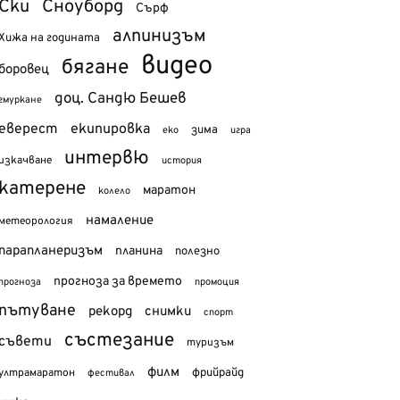
Ски
Сноуборд
Сърф
алпинизъм
Хижа на годината
видео
бягане
боровец
доц. Сандю Бешев
гмуркане
еверест
екипировка
зима
еко
игра
интервю
изкачване
история
катерене
маратон
колело
намаление
метеорология
парапланеризъм
планина
полезно
прогноза за времето
прогноза
промоция
пътуване
рекорд
снимки
спорт
състезание
съвети
туризъм
филм
фрийрайд
ултрамаратон
фестивал