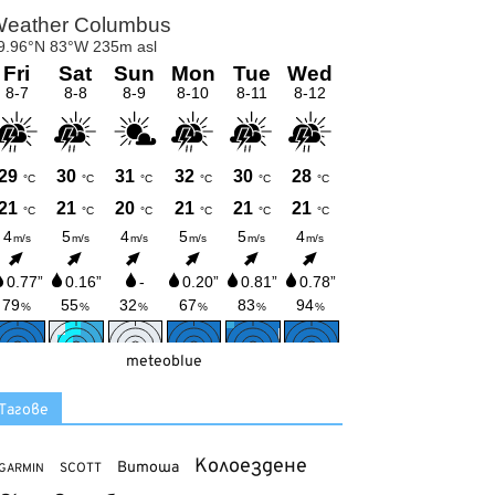
meteoblue
Тагове
Колоездене
Витоша
SCOTT
GARMIN