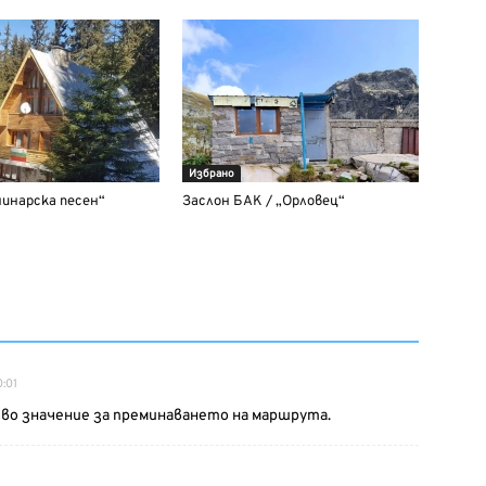
Избрано
инарска песен“
Заслон БАК / „Орловец“
:01
во значение за преминаването на маршрута.