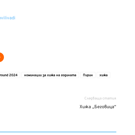
vilivadi
Ground 2024
номинации за хижа на годината
Пирин
хижа
Следваща статия
Хижа „Беговица“