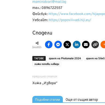
mominidvori@mail.bg
тел.: 0896722557
Фейсбук:
https://www.facebook.com/hijapopo
Уебсайт:
https://popovilivadi.hiji.eu/
Сподели
SHARES
ТАГОВЕ
грант на Photomate 2024
грант на Site
хижа попови ливади
предишна статия
Хижа „Извора“
Подобни статии
Още от същия автор