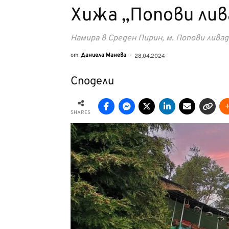
Хижа „Попови лив
Намира в Среден Пирин, м. Попови ливад
от
Даниела Манева
-
28.04.2024
Сподели
SHARES