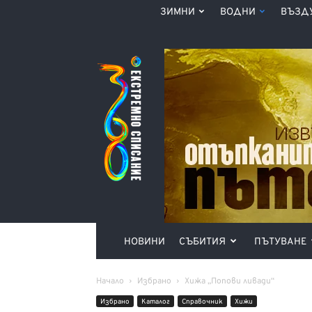
ЗИМНИ
ВОДНИ
ВЪЗД
Списание
360°
НОВИНИ
СЪБИТИЯ
ПЪТУВАНЕ
Начало
Избрано
Хижа „Попови ливади“
Избрано
Каталог
Справочник
Хижи