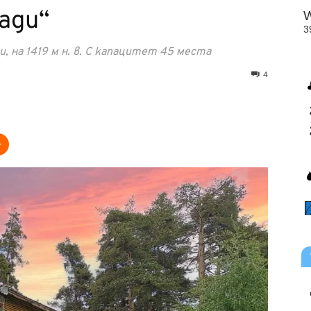
ади“
и, на 1419 м н. в. С капацитет 45 места
4