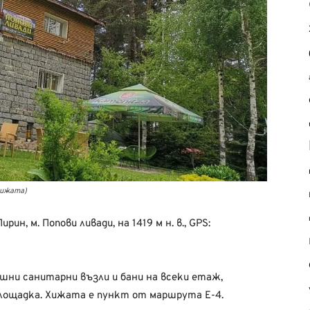
хижата)
ин, м. Попови ливади, на 1419 м н. в., GPS:
шни санитарни възли и бани на всеки етаж,
площадка. Хижата е пункт от маршрута Е-4.