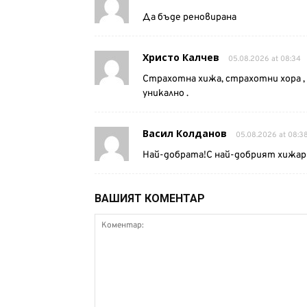
Да бъде реновирана
Христо Калчев
05.08.2026 at 08:34
Страхотна хижа, страхотни хора 
уникално .
Васил Колданов
05.08.2026 at 08:3
Най-добрата!С най-добрият хижар
ВАШИЯТ КОМЕНТАР