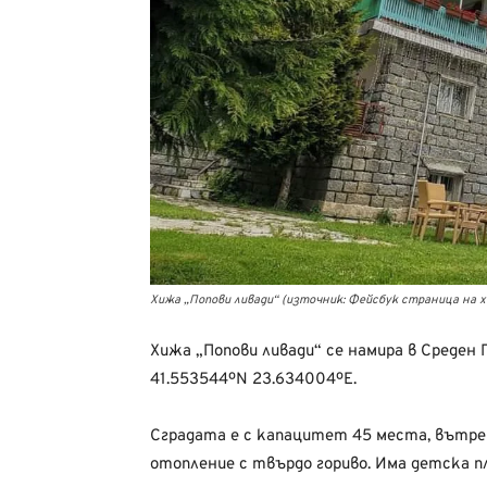
Хижа „Попови ливади“ (източник: Фейсбук страница на 
Хижа „Попови ливади“ се намира в Среден Пир
41.553544ºN 23.634004ºЕ.
Сградата е с капацитет 45 места, вътре
отопление с твърдо гориво. Има детска 