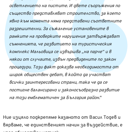
осветлението на пистите. И двете съоръжения по
същество представляват строителство, за което
явно към момента няма представени съответните
разрешителни.
За съжаление установените в
рамките на проверките нарушения затвърждават
съмненията, че развитието на туристическия
комплекс Мальовица се извършва „на парче“ и в
някои от случаите, извън предвидените по закон
процедури. Този факт доказва необходимостта от
широк обществен дебат, в който да участват
всички заинтересовани страни, така че да се
постигне балансирано и законосъобразно развитие
на този емблематичен за България район.
Ние изцяло подкрепяме казаното от Васил Тодев и
вярваме, че единственият начин за въздействие, е