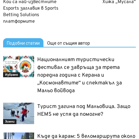
Кои са най-известните
Хижа „Мусала“
Esports заглавия в Sports
Betting Solutions
платформите
Подобни статии
Още от същия автор
Националният туристически
фестивал се завръща за трета
поредна година с Керана и
Избрано
„Космонавтите“ и спектакъл за
Мальо войвода
Турист загина под Мальовица. Защо
HEMS не успя да помогне?
Зимни
Къде да карам: 5 веломаршрута около