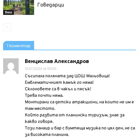
Говедарци
Вело
1 коментар
Венцислав Александров
10.07.2024 at 00:00
Съсипаха поляната зад ЦОШ Мальовица!
Емблематичният камък го няма!
Склоновете са в чакъл и пясък!
Трева почти няма.
Монтирани са детски атракциони, на които не им е
там мястото.
Който разбита от планински туризъм, знае за
какво говоря.
Този панаир и бар с бумтяща музика по цял ден, не са
за високата планина.