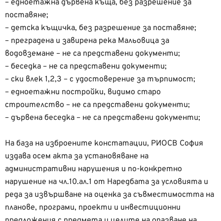
– едноетажна дървена къща, без разрешение за
поставяне;
– детска къщичка, без разрешение за поставяне;
– преградена и завирена река Мальовица за
водовземане – не са представени документи;
– беседка – не са представени документи;
– ски влек 1,2,3 – с удостоверение за търпимост;
– едноетажни постройки, видимо старо
строителство – не са представени документи;
– дървена беседка – не са представени документи;
На база на изброените констатации, РИОСВ София
издава осем акта за установяване на
административни нарушения и по-конкретно
нарушение на чл.10.ал.1 от Наредбата за условията и
реда за извършване на оценка за съвместимостта на
планове, програми, проекти и инвестиционни
предложения с предмета и целите на опазване на