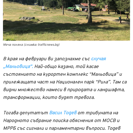
Меча поляна (снимка: trafficnews.bg)
В края на февруари ви запознахме със
случая
„Мальовица“.
Най-общо казано, той касае
състоянието на курортен комплекс “Мальовица” и
прилежащата част на Национален парк “Рила”. Там са
видни множество намеси в природата и ландшафта,
трансформации, които будят тревога.
Тогава депутатът
Васил Тодев
от трибуната на
Народното събрание поиска обяснения от МОСВ и
МРРБ със сигнали и парламентарни въпроси. Тодев