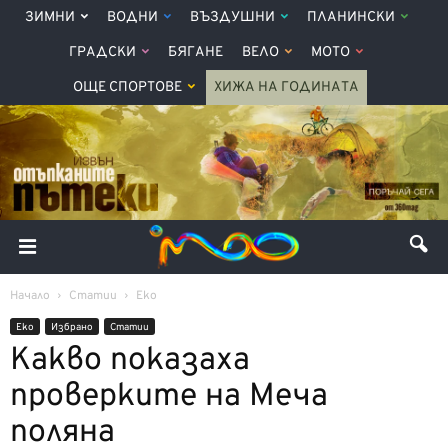
ЗИМНИ
ВОДНИ
ВЪЗДУШНИ
ПЛАНИНСКИ
ГРАДСКИ
БЯГАНЕ
ВЕЛО
МОТО
ОЩЕ СПОРТОВЕ
ХИЖА НА ГОДИНАТА
Начало
Статии
Еко
Еко
Избрано
Статии
Какво показаха
проверките на Меча
поляна