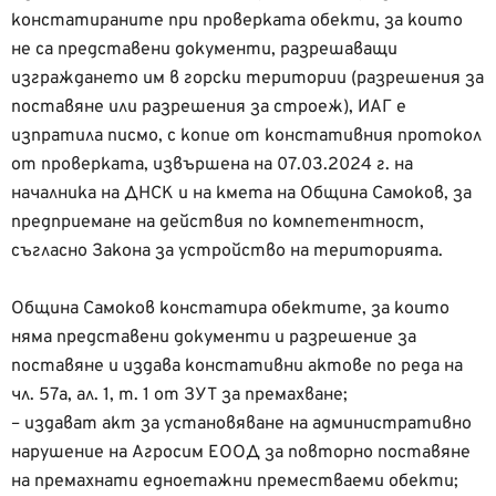
констатираните при проверката обекти, за които
не са представени документи, разрешаващи
изграждането им в горски територии (разрешения за
поставяне или разрешения за строеж), ИАГ е
изпратила писмо, с копие от констативния протокол
от проверката, извършена на 07.03.2024 г. на
началника на ДНСК и на кмета на Община Самоков, за
предприемане на действия по компетентност,
съгласно Закона за устройство на територията.
Община Самоков констатира обектите, за които
няма представени документи и разрешение за
поставяне и издава констативни актове по реда на
чл. 57а, ал. 1, т. 1 от ЗУТ за премахване;
– издават акт за установяване на административно
нарушение на Агросим ЕООД за повторно поставяне
на премахнати едноетажни преместваеми обекти;