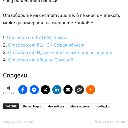
чрез обществен натиск.
Отговорите на институциите, в пълния им текст,
може да намерите на следните линкове:
1.
Отговор от РИОСВ София
2.
Отговор от РДНСК София област
3.
Отговор от Изпълнителна агенция по горите
4.
Отговор от община Самоков
Сподели
SHARES
ТАГОВЕ
Васил Тодев
Мальовица
Меча поляна
проверки
предишна статия
Следваща статия