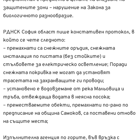
защитените зони – нарушение на Закона за
биологичното разнообразие.
РДНСК София област пише констативен протокол, в
който се чете следното:
– премахнати са снежните оръдия, снежната
инсталация по пистата (без стойките) и
стълбовете за електрическо осветление; Поради
снежната покривка не могат да установят
трасетата на захранващите ги проводи;
– установено е водовземане от река Мальовица и
тръба, отвеждаща водата в неясна посока;
– преместваемите обекти, премахнати по-рано по
предписание на община Самоков, са поставени отново
на същите места;
Изпълнителна агенция по горите, във връзка с