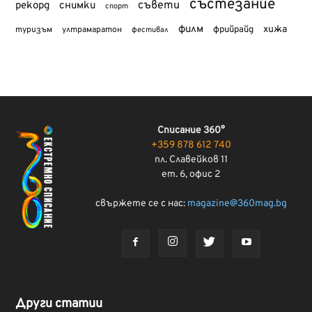
състезание
съвети
рекорд
снимки
спорт
филм
хижа
туризъм
фрийрайд
ултрамаратон
фестивал
Списание 360°
+359 878 612 740
пл. Славейков 11
ет. 6, офис 2
свържете се с нас:
magazine@360mag.bg
Други статии