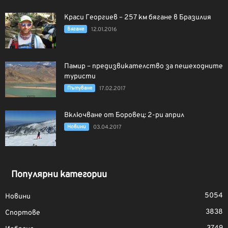
Краси Георгиев – 257 км бягане в Бразилия
Бягане
12.01.2016
Памир – предизвикателство за пешеходните
туристи
Пътуване
17.02.2017
Включване от Боровец: 2-ри април
Новини
03.04.2017
Популярни категории
5054
Новини
3838
Спортове