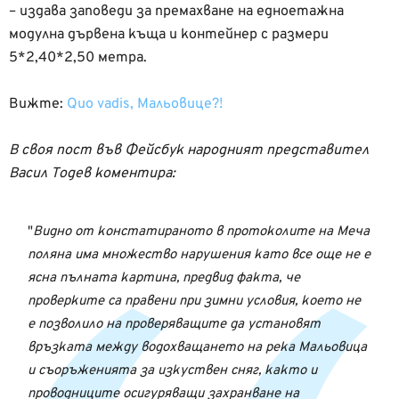
– издава заповеди за премахване на едноетажна
модулна дървена къща и контейнер с размери
5*2,40*2,50 метра.
Вижте:
Quo vadis, Мальовице?!
В своя пост във Фейсбук народният представител
Васил Тодев коментира:
Видно от констатираното в протоколите на Меча
поляна има множество нарушения като все още не е
ясна пълната картина, предвид факта, че
проверките са правени при зимни условия, което не
е позволило на проверяващите да установят
връзката между водохващането на река Мальовица
и съоръженията за изкуствен сняг, както и
проводниците осигуряващи захранване на