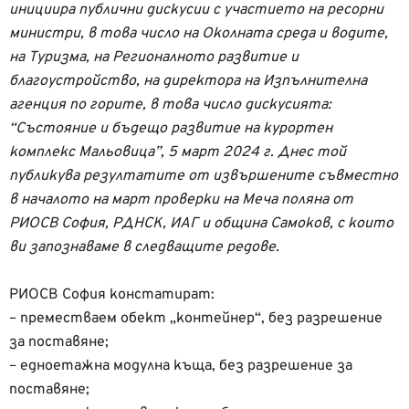
инициира публични дискусии с участието на ресорни
министри, в това число на Околната среда и водите,
на Туризма, на Регионалното развитие и
благоустройство, на директора на Изпълнителна
агенция по горите, в това число дискусията:
“Състояние и бъдещо развитие на курортен
комплекс Мальовица”, 5 март 2024 г. Днес той
публикува резултатите от извършените съвместно
в началото на март проверки на Меча поляна от
РИОСВ София, РДНСК, ИАГ и община Самоков, с които
ви запознаваме в следващите редове.
РИОСВ София констатират:
– преместваем обект „контейнер“, без разрешение
за поставяне;
– едноетажна модулна къща, без разрешение за
поставяне;