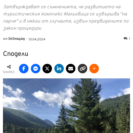
Затвърждават се съмненията, че развитието на
туристическия комплекс Мальовица се извършва "на
парче" и в някои от случаите, извън предвидените по
закон процедури
от
360mag.bg
-
1
10.04.2024
Сподели
SHARES