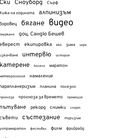
Ски
Сноуборд
Сърф
алпинизъм
Хижа на годината
видео
бягане
боровец
доц. Сандю Бешев
гмуркане
еверест
екипировка
зима
еко
игра
интервю
изкачване
история
катерене
маратон
колело
намаление
метеорология
парапланеризъм
планина
полезно
прогноза за времето
прогноза
промоция
пътуване
рекорд
снимки
спорт
състезание
съвети
туризъм
филм
фрийрайд
ултрамаратон
фестивал