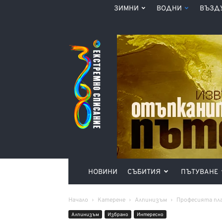
ЗИМНИ
ВОДНИ
ВЪЗД
Списание
360°
НОВИНИ
СЪБИТИЯ
ПЪТУВАНЕ
Начало
Катерене
Алпинизъм
Професията пла
Алпинизъм
Избрано
Интерeсно