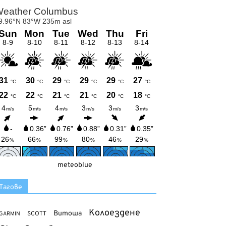
meteoblue
Тагове
Колоездене
Витоша
SCOTT
GARMIN