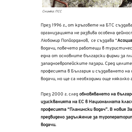
Снимка: ПСС
През 1996 г., от кръговете на БТС създа
организацията не развива особена дейност
Любомир Попйорданов, се създава “
Асоциа
водачи, повечето работещи в туристичес
една от основните български фирми за пл
западноевропейските пазари. Сред целите
професията в България и създаването на
водачи, но ще са необходими още няколко
През 2000 г. след
обновяването на бълга
изискванията на ЕС в Националната класи
професията “Планински водач”. В новия Зак
предвидено задължение за туроператорит
водачи.