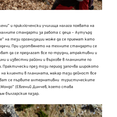
лени” и приключенски училища налага появата на
чалните стандарти за работа с деца – Аутуърд
е” на тези организации може да се приемат като
одачи. При изготвянето на техните стандарти се
чват да се предлагат все по-трудни, атрактивни и
ни и известни райони и върхове в планините по
др. Практически през този период започва широкото
 на клиенти в планината, макар тази дейност все
явяват се първите алтернативни туристическите
 „Мондо” (Евгений Динчев, което става
ъм българския пазар.