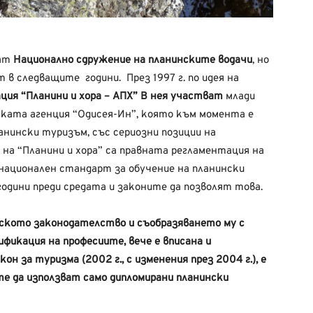
ват
Национално сдружение на планинските водачи
, но
 в следващите години. През 1997 г. по идея на
ция “Планини и хора – АПХ” В нея участват
млади
ката агенция “Одисея-Ин”, която към момента е
анински туризъм, със сериозни позиции на
 на “Планини и хора” са правната регламентация на
 национален стандарт за обучение на планински
 години преди средата и законите да позволят това.
рското законодателство и съобразяването му с
фикация на професиите, вече е вписана и
он за туризма (2002 г., с изменения през 2004 г.), е
е да използват само дипломирани планински