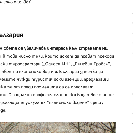
 списание 360.
ългария
ъм света се увеличава интереса към страната ни
.
в това число тези, които искат да правят преходи
рски туроператори („Одисея-ИН”, „Пингвин Травел”,
тветно планински водачи. България започва да
олемите чужди туристически агенции, предлагащи
ката от преди промените да се предлагат
ти. Официално професия планински водач все още не
едлагащите услугата “планински водене” срещу
да.