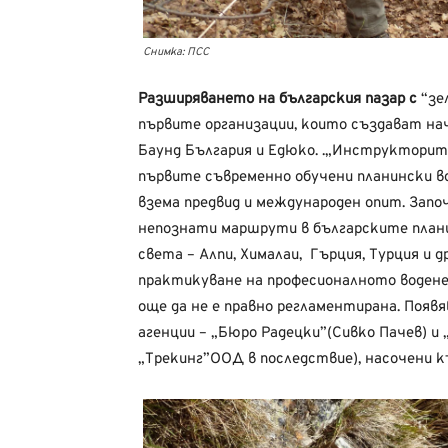
Снимка: ПСС
Разширяването на българския пазар с
“зе
първите организации, които създават на
Баунд България и Едюко. .„Инструкторит
първите съвременно обучени планински в
взема предвид и международен опит. Запо
непознати маршрути в българските плани
света – Алпи, Хималаи, Гърция, Турция и 
практикуване на професионалното водене
още да не е правно регламентирана. По
агенции – „Бюро Радецки”(Сивко Пачев) и
„Трекинг”ООД в последствие), насочени к