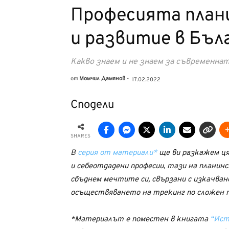
Професията плани
и развитие в Бъл
Какво знаем и не знаем за съвременнат
от
Момчил Дамянов
-
17.02.2022
Сподели
SHARES
В
серия от материали*
ще ви разкажем ця
и себеотдадени професии, тази на планинс
сбъднем мечтите си, свързани с изкачван
осъществяването на трекинг по сложен п
*Материалът е поместен в книгата
“Ист