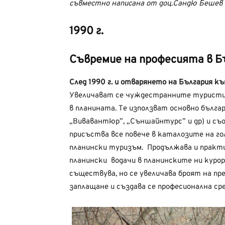
съвместно написана от доц.Сандю Бешев и
1990 г.
Съвремие на професията в Б
След 1990 г. и отварянето на България к
Увеличават се чуждестранните туристи, 
в планината. Те използват основно бълга
„Вивавантюр”, „Съншайнтурс” и др) и съо
присъства все повече в каталозите на г
планински туризъм. Продължава и практи
планински водачи в планинските ни курор
съществува, но се увеличава броят на пр
заплащане и създава се професионална сре