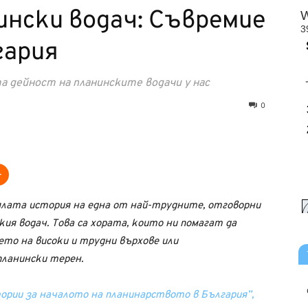
нски водач: Съвремие
гария
а дейност на планинските водачи у нас
0
лата история на една от най-трудните, отговорни
кия водач. Това са хората, които ни помагат да
ето на високи и трудни върхове или
ланински терен.
ории за началото на планинарството в България”,