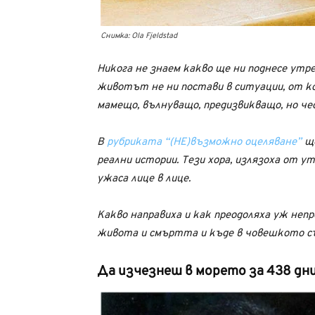
Снимка: Ola Fjeldstad
Никога не знаем какво ще ни поднесе утре
животът не ни постави в ситуации, от к
мамещо, вълнуващо, предизвикващо, но че
В
рубриката “(НЕ)възможно оцеляване”
ще
реални истории. Тези хора, излязоха от у
ужаса лице в лице.
Какво направиха и как преодоляха уж неп
живота и смъртта и къде в човешкото съ
Да изчезнеш в морето за 438 дни