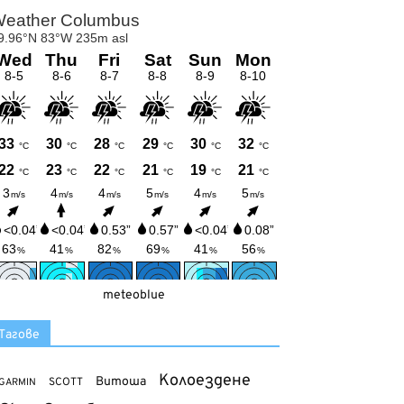
meteoblue
Тагове
Колоездене
Витоша
SCOTT
GARMIN