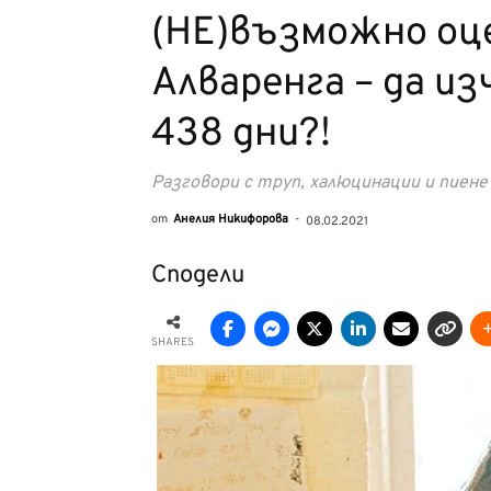
(НЕ)възможно оце
Алваренга – да и
438 дни?!
Разговори с труп, халюцинации и пиене 
от
Анелия Никифорова
-
08.02.2021
Сподели
SHARES