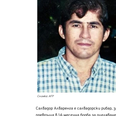
Снимка: AFP
Салвадор Алваренга е салвадорски рибар, 
превръща в 14-месечна борба за оцеляване