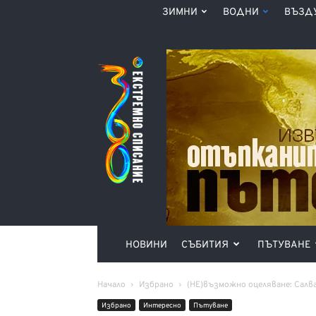
ЗИМНИ
ВОДНИ
ВЪЗД
Списание
360°
НОВИНИ
СЪБИТИЯ
ПЪТУВАНЕ
Начало
Избрано
(НЕ)възможно оцеляване: Салва
Избрано
Интерeсно
Пътуване