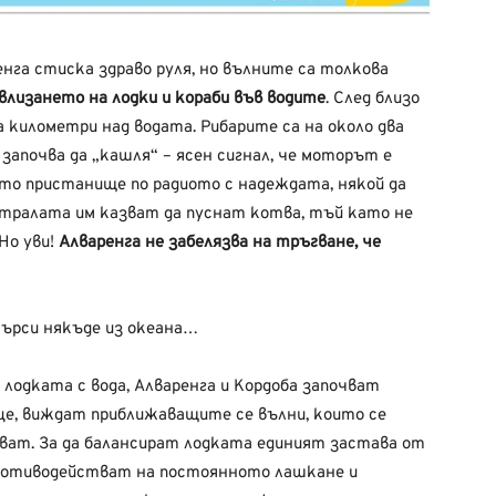
нга стиска здраво руля, но вълните са толкова
лизането на лодки и кораби във водите
. След близо
а километри над водата. Рибарите са на около два
апочва да „кашля“ – ясен сигнал, че моторът е
ото пристанище по радиото с надеждата, някой да
нтралата им казват да пуснат котва, тъй като не
Но уви!
Алваренга не забелязва на тръгване, че
търси някъде из океана…
одката с вода, Алваренга и Кордоба започват
е, виждат приближаващите се вълни, които се
зват. За да балансират лодката единият застава от
 противодействат на постоянното лашкане и