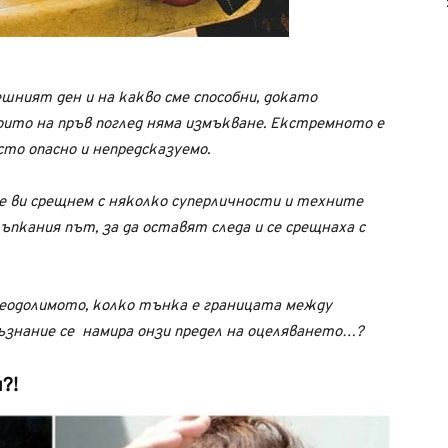
шният ден и на какво сме способни, докато
оито на пръв поглед няма измъкване. Екстремното е
сто опасно и непредсказуемо.
 ви срещнем с няколко суперличности и техните
тъпкания път, за да оставят следа и се срещнаха с
реодолимото, колко тънка е границата между
знание се намира онзи предел на оцеляването…?
?!