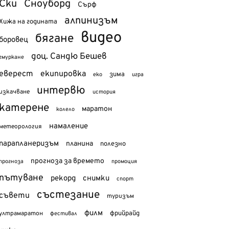
Ски
Сноуборд
Сърф
алпинизъм
Хижа на годината
видео
бягане
боровец
доц. Сандю Бешев
гмуркане
еверест
екипировка
зима
еко
игра
интервю
изкачване
история
катерене
маратон
колело
намаление
метеорология
парапланеризъм
планина
полезно
прогноза за времето
прогноза
промоция
пътуване
рекорд
снимки
спорт
състезание
съвети
туризъм
филм
фрийрайд
ултрамаратон
фестивал