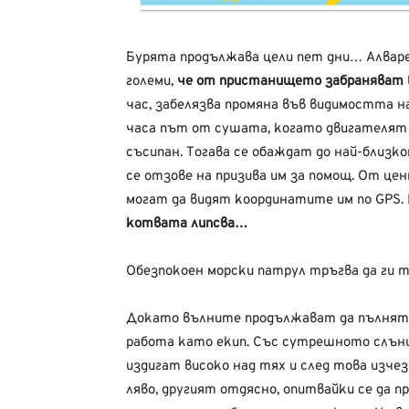
Бурята продължава цели пет дни… Алваре
големи,
че от пристанището забраняват в
час, забелязва промяна във видимостта н
часа път от сушата, когато двигателят з
съсипан. Тогава се обаждат до най-близк
се отзове на призива им за помощ. От це
могат да видят координатите им по GPS. 
котвата липсва…
Обезпокоен морски патрул тръгва да ги 
Докато вълните продължават да пълнят л
работа като екип. Със сутрешното слънц
издигат високо над тях и след това изче
ляво, другият отдясно, опитвайки се да