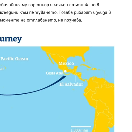
обичайния му партньор и лоялен спътник, но в
исъедини към пътуването. Тогава рибарят излиза в
 момента на отплаването, не познава.