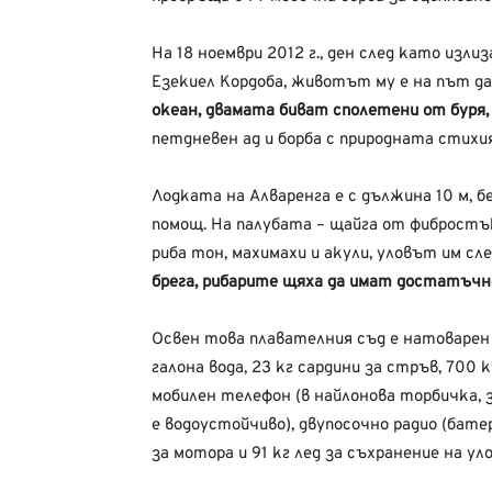
На 18 ноември 2012 г., ден след като изли
Езекиел Кордоба, животът му е на път да
океан, двамата биват сполетени от буря,
петдневен ад и борба с природната стих
Лодката на Алваренга е с дължина 10 м, б
помощ. На палубата – щайга от фибростъкл
риба тон, махимахи и акули, уловът им сл
брега, рибарите щяха да имат достатъчно 
Освен това плавателния съд е натоварен 
галона вода, 23 кг сардини за стръв, 700 к
мобилен телефон (в найлонова торбичка, 
е водоустойчиво), двупосочно радио (бате
за мотора и 91 кг лед за съхранение на уло