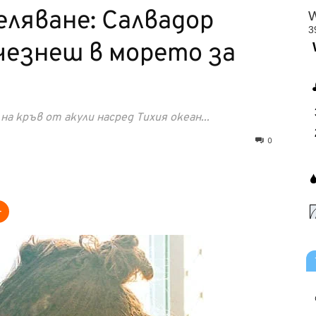
ляване: Салвадор
зчезнеш в морето за
на кръв от акули насред Тихия океан...
0