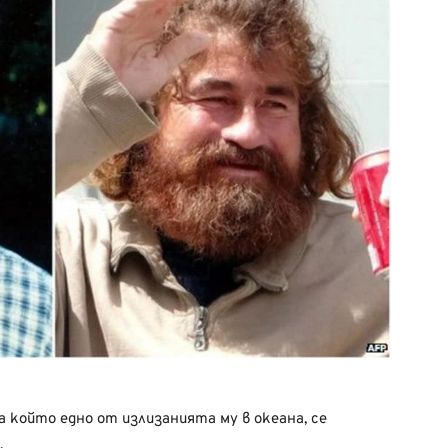
за който едно от излизанията му в океана, се
.