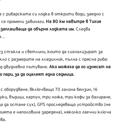
за с рибарската си лодка в открити води, заедно с
 се промени завинаги.
На 80 км навътре в Тихия
 заплашваща да обърне лодката им
. Следва
ия…
ез стъкла и светлини, които да сигнализират за
о с размерите на хладилник, пълна с прясна риба:
ед двудневно пътуване.
Ако можеха да го изнесат на
пари, за да оцелеят една седмица.
с оборудване, включващо 70 галона бензин, 16
уки, въдици, харпун, три ножа, три кофи за балиране,
за да остане сух), GPS проследяващо устройство (не
рията е наполовина заредена), няколко гаечни ключа
ва.