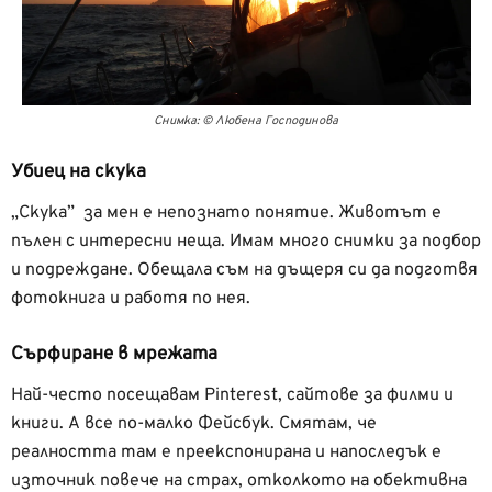
Снимка: © Любена Господинова
Убиец на скука
„Скука” за мен е непознато понятие. Животът е
пълен с интересни неща. Имам много снимки за подбор
и подреждане. Обещала съм на дъщеря си да подготвя
фотокнига и работя по нея.
Сърфиране в мрежата
Най-често посещавам Pinterest, сайтове за филми и
книги. А все по-малко Фейсбук. Смятам, че
реалността там е преекспонирана и напоследък е
източник повече на страх, отколкото на обективна