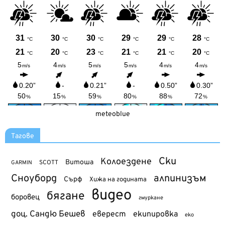
meteoblue
Тагове
Ски
Колоездене
Витоша
SCOTT
GARMIN
Сноуборд
алпинизъм
Сърф
Хижа на годината
видео
бягане
боровец
гмуркане
доц. Сандю Бешев
еверест
екипировка
еко