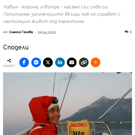
Навън - корона, а вътре - насаме със себе си.
Попитахме заложниците вкъщи как се справят с
настоящия живот под карантина.
от
Симона Ганева
-
0
09.04.2020
Сподели
SHARES