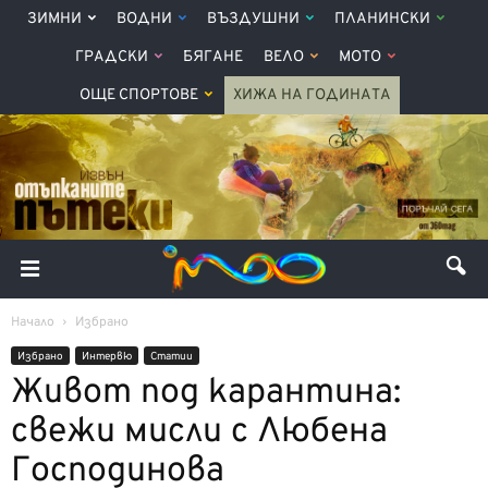
ЗИМНИ
ВОДНИ
ВЪЗДУШНИ
ПЛАНИНСКИ
ГРАДСКИ
БЯГАНЕ
ВЕЛО
МОТО
ОЩЕ СПОРТОВЕ
ХИЖА НА ГОДИНАТА
Начало
Избрано
Избрано
Интервю
Статии
Живот под карантина:
свежи мисли с Любена
Господинова