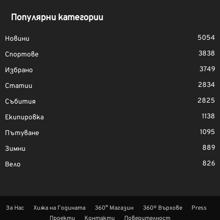
Популярни категории
5054
Новини
3838
Спортове
3749
Избрано
2834
Статии
2825
Събития
1138
Екипировка
1095
Пътуване
889
Зимни
826
Вело
За Нас
Хижа на Годината
360° Магазин
360º Върхове
Press
Проекти
Контакти
Поверителност