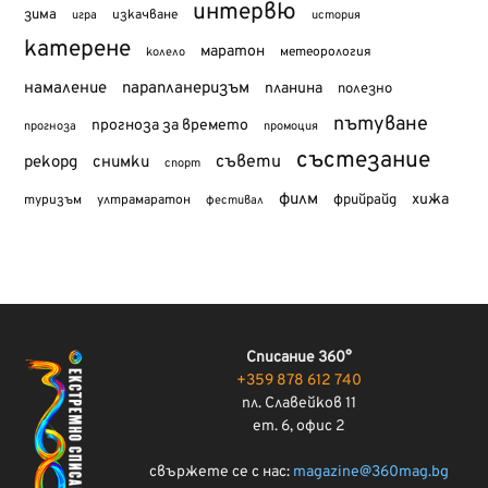
интервю
зима
изкачване
история
игра
катерене
маратон
метеорология
колело
намаление
парапланеризъм
планина
полезно
пътуване
прогноза за времето
прогноза
промоция
състезание
съвети
рекорд
снимки
спорт
филм
хижа
туризъм
фрийрайд
ултрамаратон
фестивал
Списание 360°
+359 878 612 740
пл. Славейков 11
ет. 6, офис 2
свържете се с нас:
magazine@360mag.bg