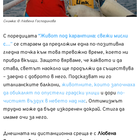
Снимка: © Любена Господинова
С поредицата
“Живот под карантина: свежи мисли
с…
”
се стараем да предложим една по-позитивна
гледна точка към това тревожно време, което ни
прибра вкъщи. Защото вярваме, че каквото и да
става, светът наоколо ще продължи да съществува
– заедно с доброто в него. Подсказват ни го
италианските балкони,
животните, които започнаха
да обикалят по опустели градски улици
и дори
по-
чистият въздух в небето над нас
. Оптимизмът
трудно може да бъде изкоренен докрай. Стига да
имаме очи за него.
Днешната ни дистанционна среща е с
Любена