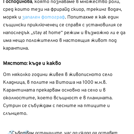
Господинова
, която познаваме в множество роли,
сред които тези на фрирайд скиор, трекинг водач,
моряк и
запален фотограф
. Попитахме я как един
същински приключенец се справя с установилия се
напоследък „stay at home“ режим и възможно ли е да
има нещо положително в настоящия живот под
карантина.
Мястото: къде и какво
От няколко години живея в живописното село
Кладница, в полите на Витоша на 1000 м.н.в.
Карантината прекарвам основно на село и в
околностите, което всъщност е в планината.
Сутрин се събуждам с песните на птиците и
слънцето.
Съветвам останалите, час по-скоро да оставят