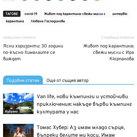
ТАГОВЕ
covid-19
Живот под карантина: свежи мисли с
интервю
карантина
Любена Господинова
предишна статия
Следваща статия
Ясни хоризонти: 30 години
Живот под карантина:
по-късно Хималаите се
свежи мисли с Ира
виждат
Кюрпанова
Подобни статии
Още от същия автор
Van life, нови къмпинги и устойчиви
приключения: накъде върви къмпинг
културата у нас
Избрано
Томас Хубер: Аз имам младо сърце,
въпреки белите ми коси. Имам