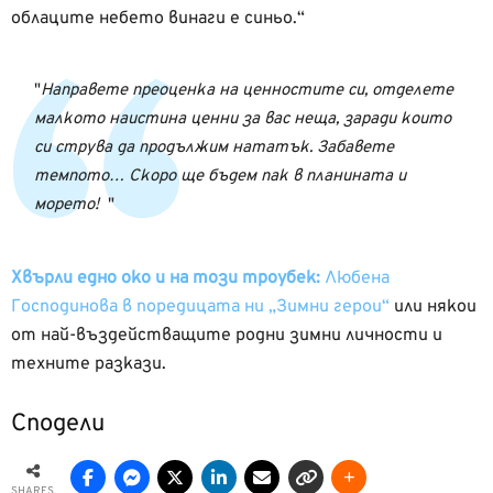
облаците небето винаги е синьо.“
Направете преоценка на ценностите си, отделете
малкото наистина ценни за вас неща, заради които
си струва да продължим нататък. Забавете
темпото… Скоро ще бъдем пак в планината и
морето!
Хвърли едно око и на този троубек:
Любена
Господинова в поредицата ни „Зимни герои“
или някои
от най-въздействащите родни зимни личности и
техните разкази.
Сподели
SHARES