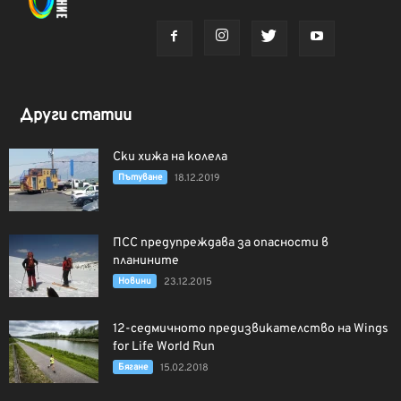
Други статии
Ски хижа на колела
Пътуване
18.12.2019
ПСС предупреждава за опасности в
планините
Новини
23.12.2015
12-седмичното предизвикателство на Wings
for Life World Run
Бягане
15.02.2018