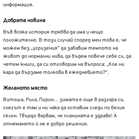
информация.
Добрата новина
Във всяка история трябва да има и нещо
положително. В този случай според мен това е, че
можем без „угризения” да забавим темпото на
живот до нормални нива, да бъдем повече себе си, да
четем книги, да си отговорим на въпроса: „Кое ни
кара да бързаме толкова в ежедневието?“.
Желаното място
Витоша, Рила, Пирин… зимата е още в разгара си,
снегът е там и ни чака да оставим следи по белия
склон. Твърдо вярвам, че планината е здраве! А
отнемането ѝ не е добро решение.