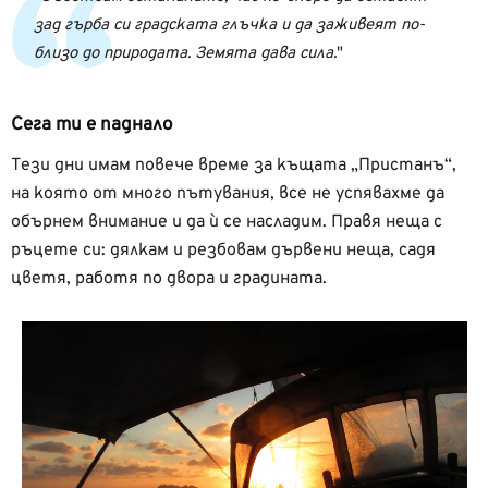
зад гърба си градската глъчка и да заживеят по-
близо до природата. Земята дава сила.
Сега ти е паднало
Тези дни имам повече време за къщата „Пристанъ“,
на която от много пътувания, все не успявахме да
обърнем внимание и да ѝ се насладим. Правя неща с
ръцете си: дялкам и резбовам дървени неща, садя
цветя, работя по двора и градината.