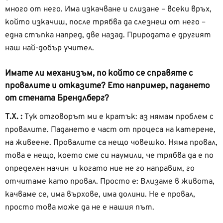
много от него. Има изкачване и слизане – всеки връх,
който изкачиш, после трябва да слезнеш от него –
една стъпка напред, две назад. Природата е другият
наш най-добър учител.
Имате ли механизъм, по който се справяте с
провалите и отказите? Ето например, падането
от стената Брендлберг?
Т.Х. :
Тук отговорът ми е кратък: аз нямам проблем с
провалите. Падането е част от процеса на катерене,
на живеене. Провалите са нещо човешко. Няма провал,
това е нещо, което сме си наумили, че трябва да е по
определен начин и когато ние не го направим, го
отчитаме като провал. Просто е: Влизаме в живота,
качваме се, има върхове, има долини. Не е провал,
просто това може да не е нашия път.