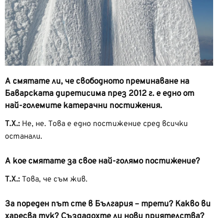
А смятате ли, че свободното преминаване на
Баварската диретисима през 2012 г. е едно от
най-големите катерачни постижения.
Т.Х.:
Не, не. Това е едно постижение сред всички
останали.
А кое смятате за свое най-голямо постижение?
Т.Х.:
Това, че съм жив.
За пореден път сте в България – трети? Какво ви
харесва тук? Създадохте ли нови приятелства?