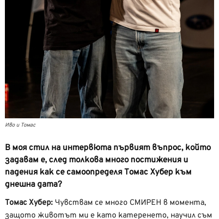
Иво и Томас
В моя стил на интервюта първият въпрос, който
задавам е, след толкова много постижения и
падения как се самоопределя Томас Хубер към
днешна дата?
Томас Хубер:
Чувствам се много СМИРЕН в момента,
защото животът ми е като катеренето, научил съм