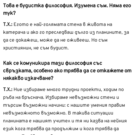
Това е будистка философия. Изумена съм. Няма его
тук?
Т.Х.:
Егото е най-голямата стена в живота на
катерача и ако го преследваш дълго из планините, за
да се докажеш, може да не оживееш. Но съм
християнин, не съм будист.
Как се комуникира тази философия със
свръзката, особено ако трябва да се откажете от
някакво изкачване?
Т.Х.:
Ние избираме много трудни проекти, ходим по
ръба на бръснача. Избираме невъзможни стени и
търсим възможни начини: с нашите умения правим
невъзможното възможно. В такива ситуации
планината е нашият учител и тя ни казва на нейния
език кога трябва да продължим и кога трябва да