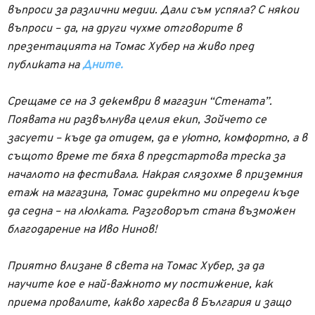
въпроси за различни медии. Дали съм успяла? С някои
въпроси – да, на други чухме отговорите в
презентацията на Томас Хубер на живо пред
публиката на
Дните.
Срещаме се на 3 декември в магазин “Стената”.
Появата ни развълнува целия екип, Зойчето се
засуети – къде да отидем, да е уютно, комфортно, а в
същото време те бяха в предстартова треска за
началото на фестивала. Накрая слязохме в приземния
етаж на магазина, Томас директно ми определи къде
да седна – на люлката. Разговорът стана възможен
благодарение на Иво Нинов!
Приятно влизане в света на Томас Хубер, за да
научите кое е най-важното му постижение, как
приема провалите, какво харесва в България и защо