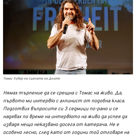
Томас Хубер на сцената на Дните
Нямах търпение да се срещна с Томас на живо. Да,
първото ми интервю с алпинист от подобна класа.
Подготвих въпросите си 3 седмици по-рано и се
надявах по време на интервюто на живо да успея да
извадя нещо неказвано досега от катерача. Не е
особено лесно, след като от години той отговаря на