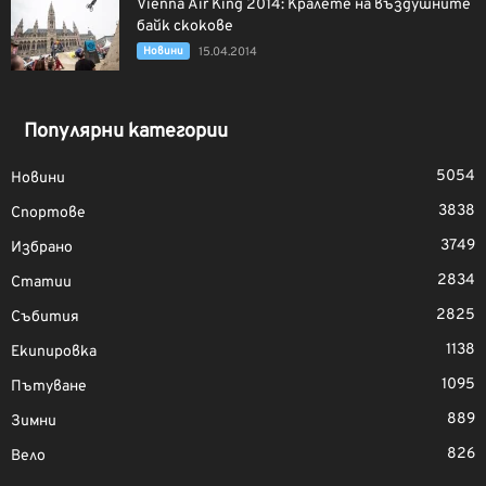
Vienna Air King 2014: Кралете на въздушните
байк скокове
Новини
15.04.2014
Популярни категории
5054
Новини
3838
Спортове
3749
Избрано
2834
Статии
2825
Събития
1138
Екипировка
1095
Пътуване
889
Зимни
826
Вело