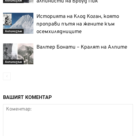
алпинисти на Броуд Пик
Алпинизъм
Историята на Клод Коган, която
проправи пътя на жените към
осемхилядниците
Алпинизъм
Валтер Бонати – Кралят на Алпите
Алпинизъм
ВАШИЯТ КОМЕНТАР