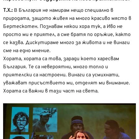
Т.Х.:
В България не намирам нещо специално в
природата, защото живея на много красиво място в
Бертескотен. Познавам някои хора тук, а Иво не
просто ми е приятел, а сме братя по оръжие, както
се казва. Дискутираме много за живота и не винаги
сме на едно мнение.
Хората, хората са това, заради което харесвам
България. Те са невероятни, много топло и
приятелски са настроени. Винаги са усмихнати,
уважават присъствието ми, отделят ми внимание.
Хората са важни в тази част на света.