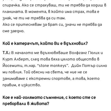
спирачка. Ако се страхуваш, ти не трябва да ходиш в
планината. В момента, в който има страх, това е
знак, че ти не трябва да си там.
Ако се притеснявам за брат си, значи не трябва да
сме заедно.
Кой е катерачът, който Ви е вдъхновил?
Т.Х.:
В началото ме вдъхновяваше Волфганг Гюлих и
Курт Алберт, след това бяха цялото общество в
Йосемити, т.нар. “stone monkeys”. Дийн Потър силно
ми повлия. Той обясни на света, че ние не се
занимаваме с екстремни спортове, а това, което
правим, е изкуство.
Кое е най-голямото съмнение, с което сте се
преборвали в живота?