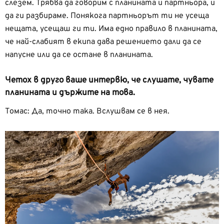
слезем. Трябва да говорим с планината и партньора, и
да ги разбираме. Понякога партньорът ти не усеща
нещата, усещаш ги ти. Има едно правило в планината,
че най-слабият в екипа дава решението дали да се
напусне или да се остане в планината.
Четох в друго ваше интервю, че слушате, чувате
планината и държите на това.
Томас: Да, точно така. Вслушвам се в нея.