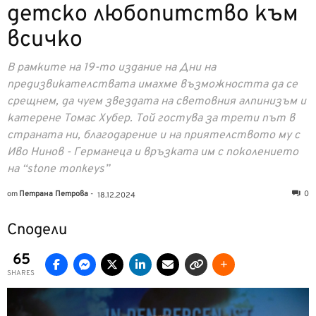
детско любопитство към
всичко
В рамките на 19-то издание на Дни на
предизвикателствата имахме възможността да се
срещнем, да чуем звездата на световния алпинизъм и
катерене Томас Хубер. Той гостува за трети път в
страната ни, благодарение и на приятелството му с
Иво Нинов - Германеца и връзката им с поколението
на “stone monkeys”
от
Петрана Петрова
-
0
18.12.2024
Сподели
65
SHARES