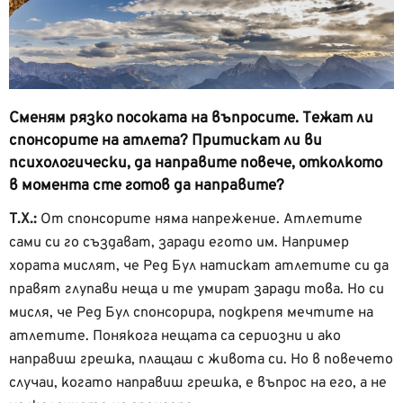
Сменям рязко посоката на въпросите. Тежат ли
спонсорите на атлета? Притискат ли ви
психологически, да направите повече, отколкото
в момента сте готов да направите?
Т.Х.:
От спонсорите няма напрежение. Атлетите
сами си го създават, заради егото им. Например
хората мислят, че Ред Бул натискат атлетите си да
правят глупави неща и те умират заради това. Но си
мисля, че Ред Бул спонсорира, подкрепя мечтите на
атлетите. Понякога нещата са сериозни и ако
направиш грешка, плащаш с живота си. Но в повечето
случаи, когато направиш грешка, е въпрос на его, а не