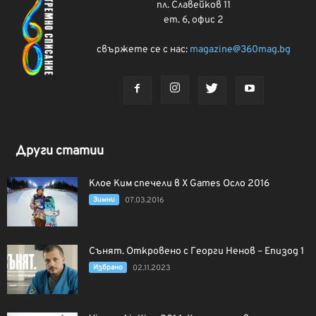
пл. Славейков 11
ет. 6, офис 2
свържете се с нас:
magazine@360mag.bg
Други статии
Клое Ким спечели в X Games Осло 2016
Зимни
07.03.2016
Сънят. Откровено с Георги Ненов – Епизод 1
Избрано
02.11.2023