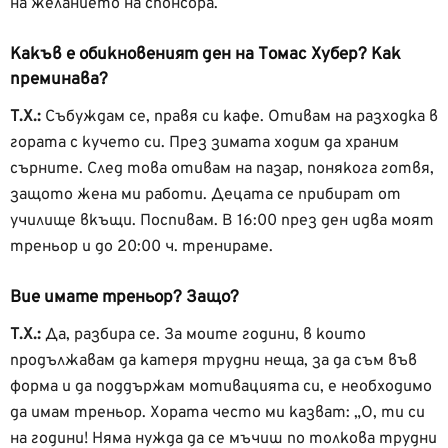
на желанието на спонсора.
Какъв е обикновеният ден на Томас Хубер? Как
преминава?
Т.Х.:
Събуждам се, правя си кафе. Отивам на разходка в
гората с кучето си. През зимата ходим да храним
сърните. След това отивам на пазар, понякога готвя,
защото жена ми работи. Децата се прибират от
училище вкъщи. Поспивам. В 16:00 през ден идва моят
треньор и до 20:00 ч. тренираме.
Вие имате треньор? Защо?
Т.Х.:
Да, разбира се. За моите години, в които
продължавам да катеря трудни неща, за да съм във
форма и да поддържам мотивацията си, е необходимо
да имам треньор. Хората често ми казват: „О, ти си
на години! Няма нужда да се мъчиш по толкова трудни