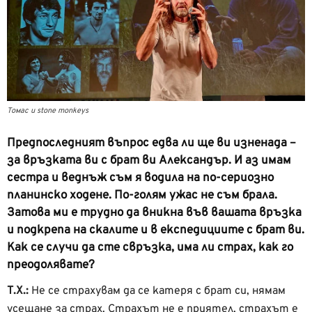
Томас и stone monkeys
Предпоследният въпрос едва ли ще ви изненада –
за връзката ви с брат ви Александър. И аз имам
сестра и веднъж съм я водила на по-сериозно
планинско ходене. По-голям ужас не съм брала.
Затова ми е трудно да вникна във вашата връзка
и подкрепа на скалите и в експедициите с брат ви.
Как се случи да сте свръзка, има ли страх, как го
преодолявате?
Т.Х.:
Не се страхувам да се катеря с брат си, нямам
усещане за страх. Страхът не е приятел, страхът е