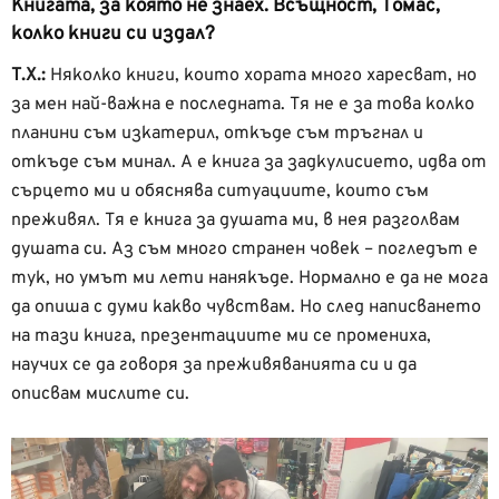
Книгата, за която не знаех. Всъщност, Томас,
колко книги си издал?
Т.Х.:
Няколко книги, които хората много харесват, но
за мен най-важна е последната. Тя не е за това колко
планини съм изкатерил, откъде съм тръгнал и
откъде съм минал. А е книга за задкулисието, идва от
сърцето ми и обяснява ситуациите, които съм
преживял. Тя е книга за душата ми, в нея разголвам
душата си. Аз съм много странен човек – погледът е
тук, но умът ми лети нанякъде. Нормално е да не мога
да опиша с думи какво чувствам. Но след написването
на тази книга, презентациите ми се промениха,
научих се да говоря за преживяванията си и да
описвам мислите си.