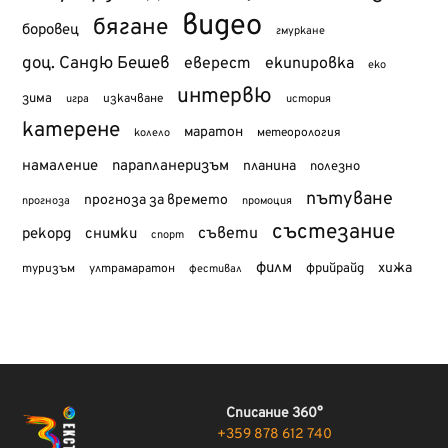
видео
бягане
боровец
гмуркане
доц. Сандю Бешев
еверест
екипировка
еко
интервю
зима
изкачване
история
игра
катерене
маратон
метеорология
колело
намаление
парапланеризъм
планина
полезно
пътуване
прогноза за времето
прогноза
промоция
състезание
съвети
рекорд
снимки
спорт
филм
хижа
туризъм
фрийрайд
ултрамаратон
фестивал
Списание 360°
+359 878 612 740