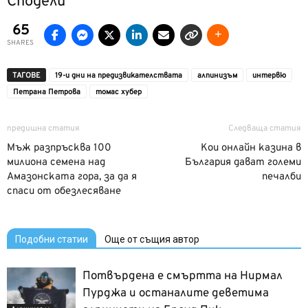
Сподели
65
SHARES
ТАГОВЕ
19-и дни на предизвикателствата
алпинизъм
интервю
Петрана Петрова
томас хубер
предишна статия
Следваща статия
Мъж разпръсква 100
Кои онлайн казина в
милиона семена над
България дават големи
Амазонската гора, за да я
печалби
спаси от обезлесяване
Подобни статии
Още от същия автор
Потвърдена е смъртта на Нирмал
Пурджа и останалите деветима