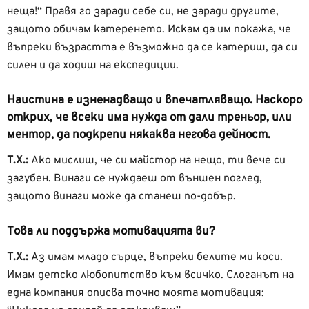
неща!“ Правя го заради себе си, не заради другите,
защото обичам катеренето. Искам да им покажа, че
въпреки възрастта е възможно да се катериш, да си
силен и да ходиш на експедиции.
Наистина е изненадващо и впечатляващо. Наскоро
открих, че всеки има нужда от дали треньор, или
ментор, да подкрепи някаква негова дейност.
Т.Х.:
Ако мислиш, че си майстор на нещо, ти вече си
загубен. Винаги се нуждаеш от външен поглед,
защото винаги може да станеш по-добър.
Това ли поддържа мотивацията ви?
Т.Х.:
Аз имам младо сърце, въпреки белите ми коси.
Имам детско любопитство към всичко. Слоганът на
една компания описва точно моята мотивация: