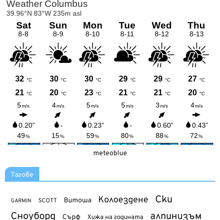
meteoblue
Тагове
Ски
Колоездене
Витоша
SCOTT
GARMIN
Сноуборд
алпинизъм
Сърф
Хижа на годината