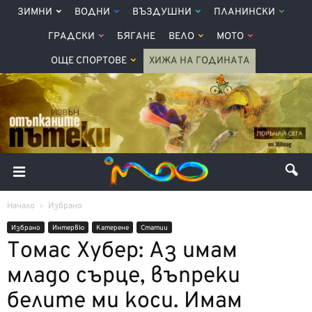
ЗИМНИ
ВОДНИ
ВЪЗДУШНИ
ПЛАНИНСКИ
ГРАДСКИ
БЯГАНЕ
ВЕЛО
МОТО
ОЩЕ СПОРТОВЕ
ХИЖА НА ГОДИНАТА
Начало
Избрано
Избрано
Интервю
Катерене
Статии
Томас Хубер: Аз имам
младо сърце, въпреки
белите ми коси. Имам