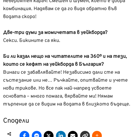
невероятен карач! Смешен и шумен, което е добра
комбинация. Надявам се да го видя обратно във
водата скоро!
Две-три думи за момичетата в уейкборда?
Секси. Бикините са яки.
Би ли казал нещо на читателите на 360º и на тези,
които се кефят на уейкборда в България?
Винаги се забавлявайте! Независимо дали сте на
състезание или не… Ръчкайте, опитвайте и учете
нови трикове. Но все пак най-напред усвоете
основата – много помага, вярвайте ми! Нямам
търпение да се видим на водата в близкото бъдеще.
Сподели