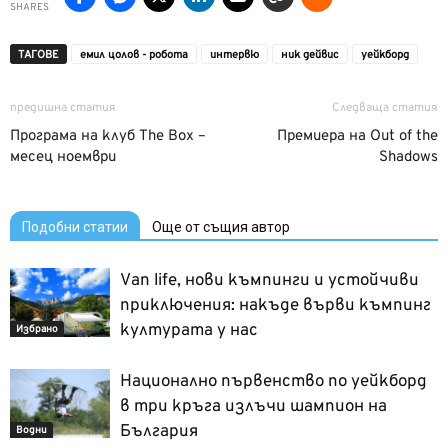
SHARES
ТАГОВЕ
емил цолов - робота
интервю
ник дейвис
уейкборд
предишна статия
Следваща статия
Програма на клуб The Box –
Премиера на Out of the
месец ноември
Shadows
Подобни статии
Още от същия автор
Van life, нови къмпинги и устойчиви
приключения: накъде върви къмпинг
културата у нас
Избрано
Национално първенство по уейкборд
в три кръга излъчи шампион на
България
Водни