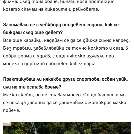
филма. След това обаче, винаги нося протекция
когато скачам на кикерите и рейловете.
Занимаваш се с уейкборд от девет години, как се
виждаш след още девет?
Все още карайки, надявам се да се движа силно напред.
Без травми, забавлявайки се точно колкото и сега, в
добра форма и здрав, с още няколко излезли про-
модела и дори мой собствен кабел парк!
Практикуваш ли някакви други спортове, освен уейк,
или не ти остава време?
Малко скейт, но не ставам много. Също батут, и ми
се иска да започна да се занимавам с мотокрос малко
повече.