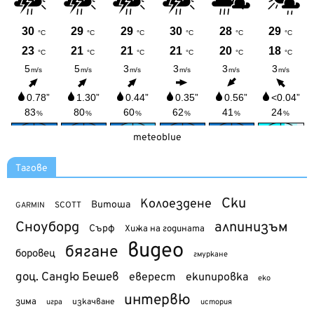
meteoblue
Тагове
Ски
Колоездене
Витоша
SCOTT
GARMIN
Сноуборд
алпинизъм
Сърф
Хижа на годината
видео
бягане
боровец
гмуркане
доц. Сандю Бешев
еверест
екипировка
еко
интервю
зима
изкачване
история
игра