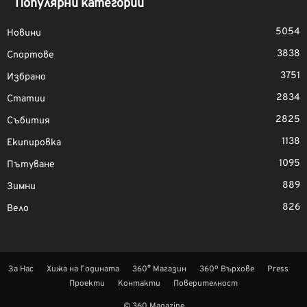
Популярни категории
5054
Новини
3838
Спортове
3751
Избрано
2834
Статии
2825
Събития
1138
Екипировка
1095
Пътуване
889
Зимни
826
Вело
За Нас
Хижа на Годината
360° Магазин
360º Върхове
Press
Проекти
Контакти
Поверителност
© 360 Magazine