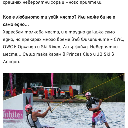
срещнах невероятни хора и много приятели.
Кое е любимото ти уейк място? Или може би не е
само едно…
Харесвам толкова места, и е трудно да кажа само
едно, но прекарах много време във Филипините – CWC,
OWC в Орландо и Ski Rixen, Диърфийлд. Невероятни
места… Също така карам в Princes Club и JB Ski в
Лондон.