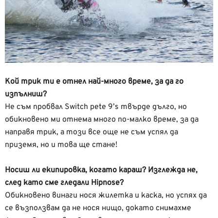
Кой трик ти е отнел най-много време, за да го
изпълниш?
Не съм пробвал Switch pete 9’s твърде дълго, но
обикновено ми отнема много по-малко време, за да
направя трик, а този все още не съм успял да
приземя, но и това ще стане!
Носиш ли екипировка, когато караш? Изглежда не,
след като сме гледали Hipnose?
Обикновено винаги нося жилетка и каска, но успях да
се възползвам да не нося нищо, докато снимахме