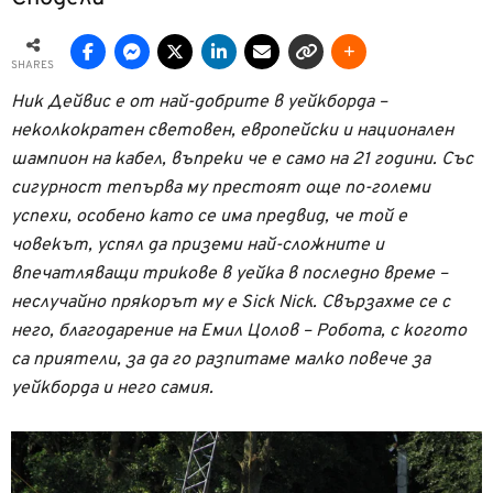
SHARES
Ник Дейвис е от най-добрите в уейкборда –
неколкократен световен, европейски и национален
шампион на кабел, въпреки че е само на 21 години. Със
сигурност тепърва му престоят още по-големи
успехи, особено като се има предвид, че той е
човекът, успял да приземи най-сложните и
впечатляващи трикове в уейка в последно време –
неслучайно прякорът му е Sick Nick. Свързахме се с
него, благодарение на Емил Цолов – Робота, с когото
са приятели, за да го разпитаме малко повече за
уейкборда и него самия.