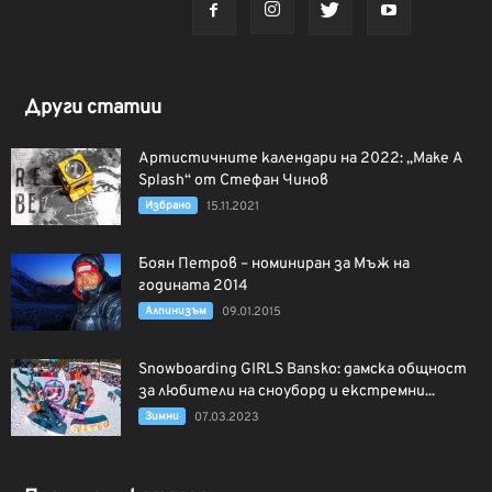
Други статии
Артистичните календари на 2022: „Make A
Splash“ от Стефан Чинов
Избрано
15.11.2021
Боян Петров – номиниран за Мъж на
годината 2014
Алпинизъм
09.01.2015
Snowboarding GIRLS Bansko: дамска общност
за любители на сноуборд и екстремни...
Зимни
07.03.2023