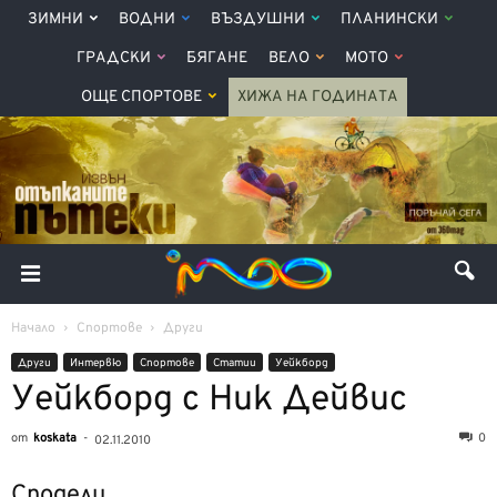
ЗИМНИ
ВОДНИ
ВЪЗДУШНИ
ПЛАНИНСКИ
ГРАДСКИ
БЯГАНЕ
ВЕЛО
МОТО
ОЩЕ СПОРТОВЕ
ХИЖА НА ГОДИНАТА
Начало
Спортове
Други
Други
Интервю
Спортове
Статии
Уейкборд
Уейкборд с Ник Дейвис
от
koskata
-
0
02.11.2010
Сподели