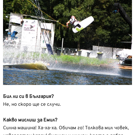
Бил ли си в България?
Не, но скоро ще се случи.
Какво мислиш за Емил?
Силна машина! Ха-ха-ха. Обичам го! Толкова мил човек,