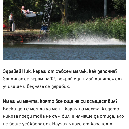
Здравей Ник, караш от съвсем малък, как започна?
Започнах да карам на 12, покрай един мой приятел от
училище и веднага се зарибих.
Имаш ли мечта, която все още не си осъществил?
Всеки ден е мечта за мен – карам на места, където
никога преди това не съм бил, и нямаше да отида, ако
не беше уейкбордът. Научих много от карането,