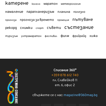
катерене
маратон
метеорология
колело
намаление
парапланеризъм
планина
полезно
пътуване
прогноза за времето
прогноза
промоция
състезание
съвети
рекорд
снимки
спорт
филм
хижа
туризъм
фрийрайд
ултрамаратон
фестивал
Списание 360°
+359 878 612 740
пл. Славейков 11
ет. 6, офис 2
свържете се с нас:
magazine@360mag.bg