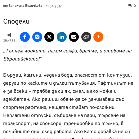
от
Венелина Величкова
-
0
11.04.2017
Сподели
SHARES
„Тъпчем лодките, палим голфа, братле, и отиваме на
Европейското!“
Бързеи, камъни, ледена вода, опасност от контузии,
деруги по каските и дълги пътувания. Рафтингът не
е за всеки – трябва да си як, смел, а ако може и
адекватен. Ако решиш обаче да се занимаваш със
спортен рафтинг, нещата стават по-сложни.
Неплатени отпуски, събиране на пари, търсене на
транспорт, на спонсори, тренировки по тъмно, в
почивните дни, след работа. Ако като добавка не си