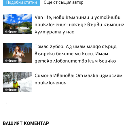
Подобни статии
Още от същия автор
Van life, нови къмпинги и устойчиви
приключения: накъде върви къмпинг
културата у нас
Избрано
Томас Хубер: Аз имам младо сърце,
въпреки белите ми коси. Имам
детско любопитство към всичко
Избрано
Симона Иванова: От малка измислям
приключения
Избрано
ВАШИЯТ КОМЕНТАР