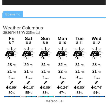
Времето
meteoblue