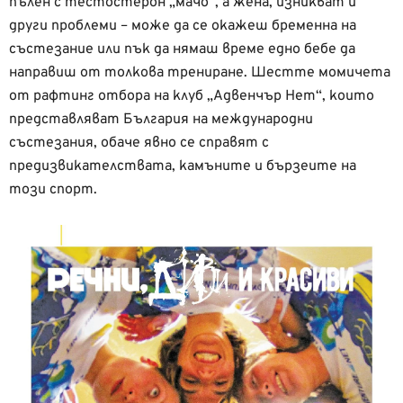
пълен с тестостерон „мачо“, а жена, изникват и
други проблеми – може да се окажеш бременна на
състезание или пък да нямаш време едно бебе да
направиш от толкова трениране. Шестте момичета
от рафтинг отбора на клуб „Адвенчър Нет“, които
представляват България на международни
състезания, обаче явно се справят с
предизвикателствата, камъните и бързеите на
този спорт.