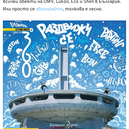
всички обекти на ОМV, Lukoil, Eco и Shell в България.
Или просто се
абонирайте
, толкова е лесно.