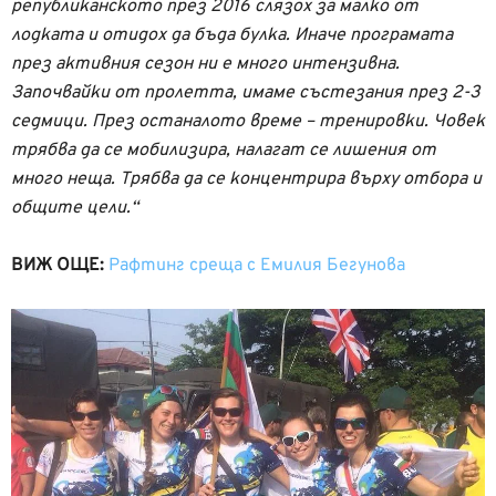
републиканското през 2016 слязох за малко от
лодката и отидох да бъда булка. Иначе програмата
през активния сезон ни е много интензивна.
Започвайки от пролетта, имаме състезания през 2-3
седмици. През останалото време – тренировки. Човек
трябва да се мобилизира, налагат се лишения от
много неща. Трябва да се концентрира върху отбора и
общите цели.“
ВИЖ ОЩЕ:
Рафтинг среща с Емилия Бегунова