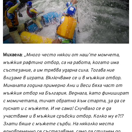
Михаела
:
„Много често някои от наш’те момчета,
мъжкия рафтинг отбор, са на работа, когато има
състезание, а им трябва ударна сила. Тогава ние
влизаме в играта. Включваме се и в мъжкия отбор.
Миналата година примерно Ани и Веси бяха част от
мъжкия отбор на България. Веднага, като финишират
с момичетата, тичат обратно към старта, за да се
пуснат и с мъжете. И не само! Случвало се е да
участваме и в мъжкия сръбски отбор. Колко му е?!?
Злати бяше с мъжете сърби. На няколко места
едновременно се състезаваме, само да стигнем до