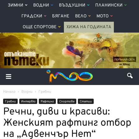
ЗИМНИ
ВОДНИ
ВЪЗДУШНИ
ПЛАНИНСКИ
ГРАДСКИ
БЯГАНЕ
ВЕЛО
МОТО
ОЩЕ СПОРТОВЕ
ХИЖА НА ГОДИНАТА
Начало
Водни
Гребни
Гребни
Интервю
Рафтинг
Спортове
Статии
Речни, диви и красиви:
Женският рафтинг отбор
на „Адвенчър Нет“