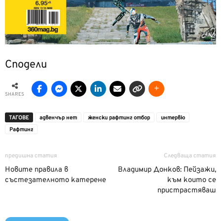
Сподели
SHARES
ТАГОВЕ
адвенчър нет
женски рафтинг отбор
интервю
Рафтинг
предишна статия
Следваща статия
Новите правила в
Владимир Донков: Пейзажи,
състезателното катерене
към които се
пристрастяваш