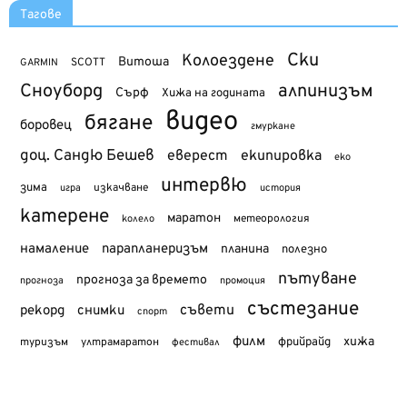
Тагове
Ски
Колоездене
Витоша
SCOTT
GARMIN
Сноуборд
алпинизъм
Сърф
Хижа на годината
видео
бягане
боровец
гмуркане
доц. Сандю Бешев
еверест
екипировка
еко
интервю
зима
изкачване
история
игра
катерене
маратон
метеорология
колело
намаление
парапланеризъм
планина
полезно
пътуване
прогноза за времето
прогноза
промоция
състезание
съвети
рекорд
снимки
спорт
филм
хижа
туризъм
фрийрайд
ултрамаратон
фестивал