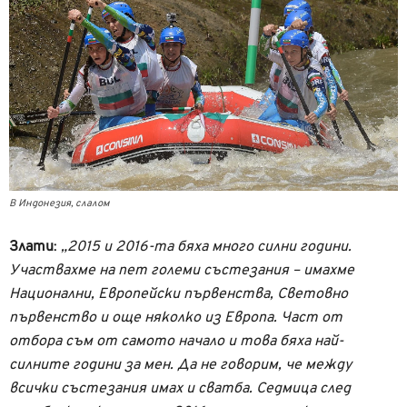
В Индонезия, слалом
Злати
:
„2015 и 2016-та бяха много силни години.
Участвахме на пет големи състезания – имахме
Национални, Европейски първенства, Световно
първенство и още няколко из Европа. Част от
отбора съм от самото начало и това бяха най-
силните години за мен. Да не говорим, че между
всички състезания имах и сватба. Седмица след