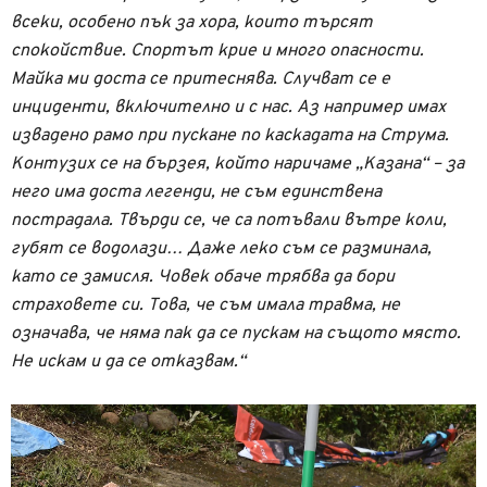
всеки, особено пък за хора, които търсят
спокойствие. Спортът крие и много опасности.
Майка ми доста се притеснява. Случват се е
инциденти, включително и с нас. Аз например имах
извадено рамо при пускане по каскадата на Струма.
Контузих се на бързея, който наричаме „Казана“ – за
него има доста легенди, не съм единствена
пострадала. Твърди се, че са потъвали вътре коли,
губят се водолази… Даже леко съм се разминала,
като се замисля. Човек обаче трябва да бори
страховете си. Това, че съм имала травма, не
означава, че няма пак да се пускам на същото място.
Не искам и да се отказвам.“