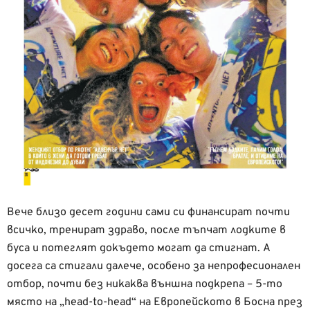
Вече близо десет години сами си финансират почти
всичко, тренират здраво, после тъпчат лодките в
буса и потеглят докъдето могат да стигнат. А
досега са стигали далече, особено за непрофесионален
отбор, почти без никаква външна подкрепа – 5-то
място на „head-to-head“ на Европейското в Босна през