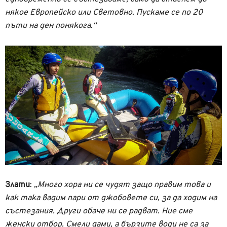
някое Европейско или Световно. Пускаме се по 20
пъти на ден понякога.“
Злати
:
„Много хора ни се чудят защо правим това и
как така вадим пари от джобовете си, за да ходим на
състезания. Други обаче ни се радват. Ние сме
женски отбор. Смели дами, а бързите води не са за