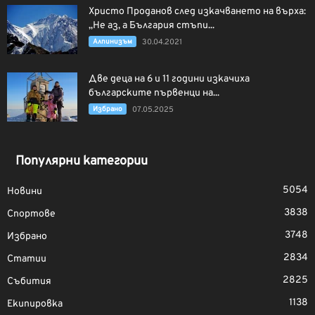
Христо Проданов след изкачването на върха:
„Не аз, а България стъпи...
Алпинизъм
30.04.2021
Две деца на 6 и 11 години изкачиха
българските първенци на...
Избрано
07.05.2025
Популярни категории
5054
Новини
3838
Спортове
3748
Избрано
2834
Статии
2825
Събития
1138
Екипировка