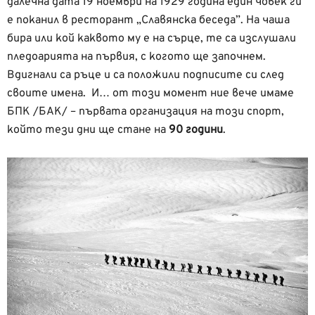
далечна дата 19 ноември на 1929 година един човек ги
е поканил в ресторант „Славянска беседа”. На чаша
бира или кой каквото му е на сърце, те са изслушали
пледоарията на първия, с когото ще започнем.
Вдигнали са ръце и са положили подписите си след
своите имена. И… от този момент ние вече имаме
БПК /БАК/ – първата организация на този спорт,
който тези дни ще стане на
90 години
.