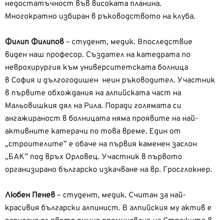
недостатъчност във високата планина.
Многократно избиран в ръководството на клуба.
Филип Филипов
– студент, медик. Впоследствие
виден наш професор. Създател на катедрата по
неврохирургия към университетската болница
в София и дългогодишен неин ръководител. Участник
в първите обхождания на алпийската част на
Мальовишкия дял на Рила. Поради голямата си
ангажираност в болницата няма проявите на най-
активните катерачи по това време. Един от
„строителите” е обаче на първия каменен заслон
„БАК” под връх Орловец. Участник в първото
организирано българско изкачване на вр. Гросглокнер.
Любен Пенев
– студент, медик. Считан за най-
красивия български алпинист. В алпийския му актив е