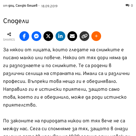
от
доц. Сандю Бешев
-
0
18.09.2019
Сподели
SHARES
За някои от лицата, които гледате на снимките е
писано малко или повече. Някои от тях дори няма да
ги разпознаете и по снимките. Те са родени в
различни селища на страната ни. Имали са и различни
професии. Въпреки това нещо ги е обединявало.
Направило ги е истински приятели, защото само
това, което ги е обединило, може да роди истинско
приятелство.
По законите на природата никои от тях вече не са
между нас. Сега си спомняме за тях, защото в онази