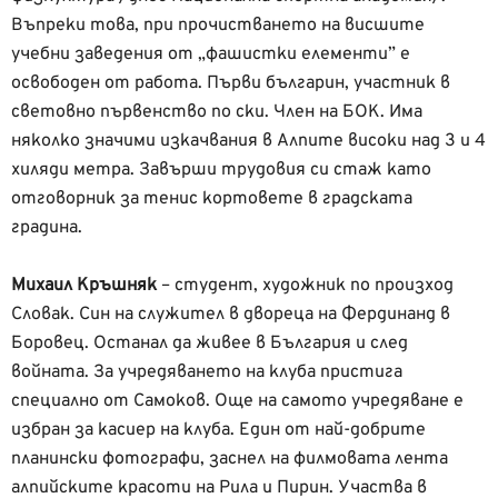
Въпреки това, при прочистването на висшите
учебни заведения от „фашистки елементи” е
освободен от работа. Първи българин, участник в
световно първенство по ски. Член на БОК. Има
няколко значими изкачвания в Алпите високи над 3 и 4
хиляди метра. Завърши трудовия си стаж като
отговорник за тенис кортовете в градската
градина.
Михаил Кръшняк
– студент, художник по произход
Словак. Син на служител в двореца на Фердинанд в
Боровец. Останал да живее в България и след
войната. За учредяването на клуба пристига
специално от Самоков. Още на самото учредяване е
избран за касиер на клуба. Един от най-добрите
планински фотографи, заснел на филмовата лента
алпийските красоти на Рила и Пирин. Участва в