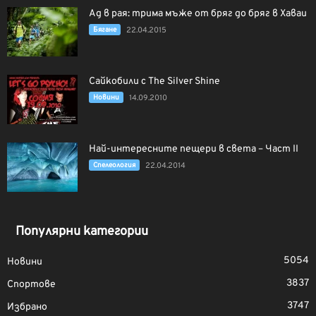
Ад в рая: трима мъже от бряг до бряг в Хаваи
Бягане
22.04.2015
Сайкобили с The Silver Shine
Новини
14.09.2010
Най-интересните пещери в света – Част II
Спелеология
22.04.2014
Популярни категории
5054
Новини
3837
Спортове
3747
Избрано