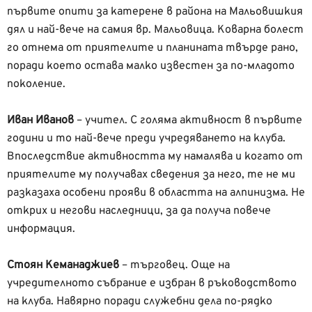
първите опити за катерене в района на Мальовишкия
дял и най-вече на самия вр. Мальовица. Коварна болест
го отнема от приятелите и планината твърде рано,
поради което остава малко известен за по-младото
поколение.
Иван Иванов
– учител. С голяма активност в първите
години и то най-вече преди учредяването на клуба.
Впоследствие активността му намалява и когато от
приятелите му получавах сведения за него, те не ми
разказаха особени прояви в областта на алпинизма. Не
открих и негови наследници, за да получа повече
информация.
Стоян Кеманаджиев
– търговец. Още на
учредителното събрание е избран в ръководството
на клуба. Навярно поради служебни дела по-рядко