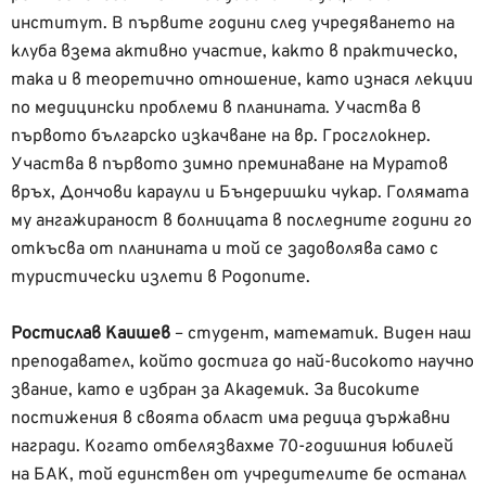
институт. В първите години след учредяването на
клуба взема активно участие, както в практическо,
така и в теоретично отношение, като изнася лекции
по медицински проблеми в планината. Участва в
първото българско изкачване на вр. Гросглокнер.
Участва в първото зимно преминаване на Муратов
връх, Дончови караули и Бъндеришки чукар. Голямата
му ангажираност в болницата в последните години го
откъсва от планината и той се задоволява само с
туристически излети в Родопите.
Ростислав Каишев
– студент, математик. Виден наш
преподавател, който достига до най-високото научно
звание, като е избран за Академик. За високите
постижения в своята област има редица държавни
награди. Когато отбелязвахме 70-годишния юбилей
на БАК, той единствен от учредителите бе останал