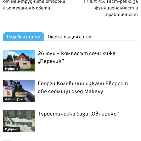
от най-трудните отборни
Friluft 45: Тест-ревю за
състезания в света
функционалност и
практичност
Подобни статии
Още от същия автор
26 юли – компасът сочи хижа
„Перелик”
Избрано
Георги Колевичин изкачи Еверест
две седмици след Макалу
Алпинизъм
Туристическа база „Овнарско”
Избрано