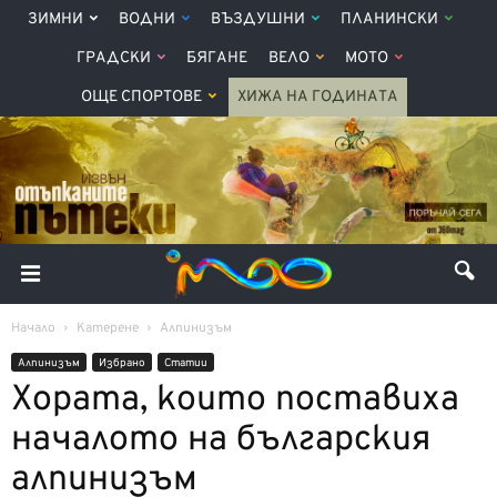
ЗИМНИ
ВОДНИ
ВЪЗДУШНИ
ПЛАНИНСКИ
ГРАДСКИ
БЯГАНЕ
ВЕЛО
МОТО
ОЩЕ СПОРТОВЕ
ХИЖА НА ГОДИНАТА
Начало
Катерене
Алпинизъм
Алпинизъм
Избрано
Статии
Хората, които поставиха
началото на българския
алпинизъм