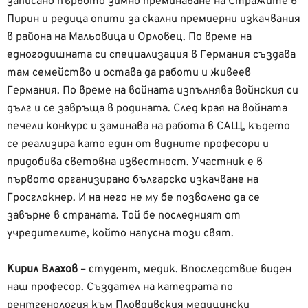
записано първото зимно преминаване на Стражите в
Пирин и редица опити за скални премиерни изкачвания
в района на Мальовица и Орловец. По време на
едногодишната си специализация в Германия създава
там семейство и остава да работи и живеев
Германия. По време на войната изпълнява войнския си
дълг и се завръща в родината. След края на войната
печели конкурс и заминава на работа в САЩ, където
се реализира като един от видните професори и
придобива световна известност. Участник е в
първото организирано българско изкачване на
Гросглокнер. И на него не му бе позволено да се
завърне в страната. Той бе последният от
учредителите, който напусна този свят.
Кирил Влахов
– студент, медик. Впоследствие виден
наш професор. Създател на катедрата по
рентгенология към Пловдивския медицински