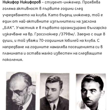
Никифор Никифоров
– студент-инженер. Проявява
голяма активност в първите години след
учредяването на клуба. Като бъдещ инженер, той е
един от най-активните изпълнители на заслона
„БАК”. Участник е в първото организирано българско
изкачване на вр. Гросглокнер /3798м/. Заедно с още 8
души, и той уважи 70-годишния юбилей на клуба. С
напредване на годините намалява посещенията си в
планината и остава малко известен на следващите
поколения.