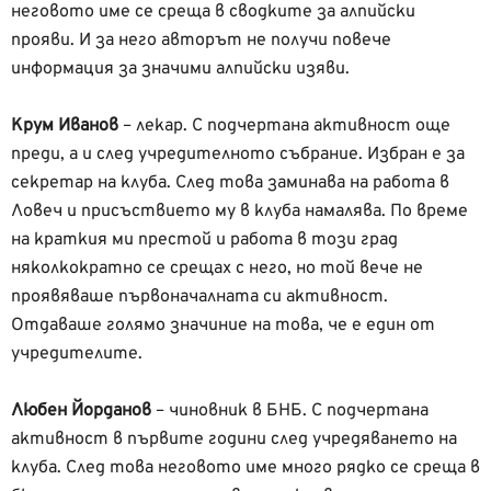
неговото име се среща в сводките за алпийски
прояви. И за него авторът не получи повече
информация за значими алпийски изяви.
Крум Иванов
– лекар. С подчертана активност още
преди, а и след учредителното събрание. Избран е за
секретар на клуба. След това заминава на работа в
Ловеч и присъствието му в клуба намалява. По време
на краткия ми престой и работа в този град
няколкократно се срещах с него, но той вече не
проявяваше първоначалната си активност.
Отдаваше голямо значиние на това, че е един от
учредителите.
Любен Йорданов
– чиновник в БНБ. С подчертана
активност в първите години след учредяването на
клуба. След това неговото име много рядко се среща в