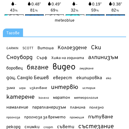
meteoblue
Тагове
Ски
Колоездене
Витоша
SCOTT
GARMIN
Сноуборд
алпинизъм
Сърф
Хижа на годината
видео
бягане
боровец
гмуркане
доц. Сандю Бешев
еверест
екипировка
еко
интервю
зима
изкачване
история
игра
катерене
маратон
метеорология
колело
намаление
парапланеризъм
планина
полезно
пътуване
прогноза за времето
прогноза
промоция
състезание
съвети
рекорд
снимки
спорт