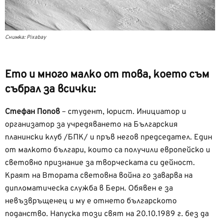
Снимка: Pixabay
Ето и много малко от това, което съм
събрал за всички:
Стефан Попов
– студент, юрист. Инициатор и
организатор за учредяването на Българския
планински клуб /БПК/ и пръв негов председател. Един
от малкото българи, които са получили европейско и
световно признание за творческата си дейност.
Краят на Втората световна война го заварва на
дипломатическа служба в Берн. Обявен е за
невъзвръщенец и му е отнето българското
поданство. Напуска този свят на 20.10.1989 г. без да