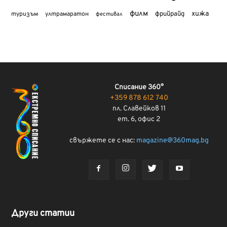
филм
хижа
туризъм
фрийрайд
ултрамаратон
фестивал
Списание 360°
+359 878 612 740
пл. Славейков 11
ет. 6, офис 2
свържете се с нас:
magazine@360mag.bg
Други статии