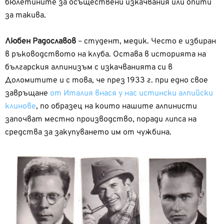
бюлетините за осъществени изкачвания или опити
за такива.
Любен Радославов
– студент, медик. Често е избиран
в ръководството на клуба. Остава в историята на
българския алпинизъм с изкачванията си в
Доломитите и с това, че през 1933 г. при едно свое
завръщане
от Италия внася у нас истински алпийски
клинове
, по образец на които нашите алпинисти
започват местно производство, поради липса на
средства за закупуването им от чужбина.