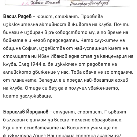
Васил Радев
– юрист, стажант. Проявява
изключителна активност в живота на клуба. Почти
винаги е избиран в ръководството му, а по време на
войната е и негов председател. Като служител на
община София, издейства от най-успешния кмет на
столицата ни Иван Иванов една стая за канцелария на
клуба. След 1944 г. бе изключен от редовете на
алпийското движение у нас. Това обаче не го отдалечи
от планината. Запазил е и предал най-богатия архив
на клуба. Отиде си без да е получил уважението,
което заслужаваше.
Борислав Йорданов
– студент, спортист. Първият
българин с диплом за висше телесно образование.
Един от основателите на Висшето училище по
физкултура /днес Национална спортна академия/.