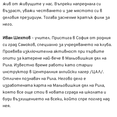
жив от живущите у нас. Въпреки напреднала си
възраст, уважи честването и зае мястото си в
деловия президиум. Тогава заснехме кратък филм за
него.
Иван Шехтов
– учител. Пристига в София от родния
си град Самоков, специално за учредяването на клуба.
Проявява изключителна активност при първите
опити за катерене най-вече в Мальовишкия дял на
Рила. Известно време работи като старши
инструктор в Централния алпийски лагер /ЦАЛ/.
Отличен познавач на Рила. Негово дело е
изработената карта на Мальовишкия дял на Рила,
която все още стои в новата сграда на школата и
буди възхищението на всеки, който спре поглед над
нея.