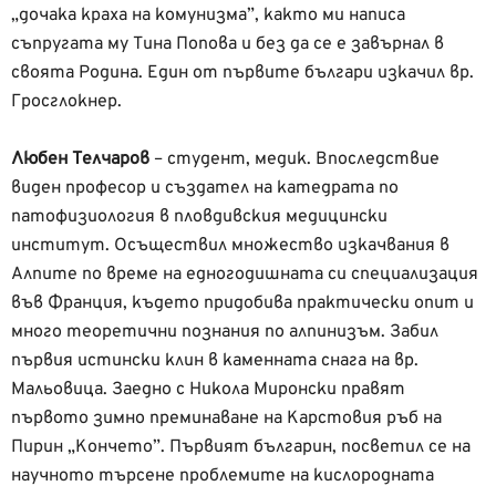
„дочака краха на комунизма”, както ми написа
съпругата му Тина Попова и без да се е завърнал в
своята Родина. Един от първите българи изкачил вр.
Гросглокнер.
Любен Телчаров
– студент, медик. Впоследствие
виден професор и създател на катедрата по
патофизиология в пловдивския медицински
институт. Осъществил множество изкачвания в
Алпите по време на едногодишната си специализация
във Франция, където придобива практически опит и
много теоретични познания по алпинизъм. Забил
първия истински клин в каменната снага на вр.
Мальовица. Заедно с Никола Миронски правят
първото зимно преминаване на Карстовия ръб на
Пирин „Кончето”. Първият българин, посветил се на
научното търсене проблемите на кислородната