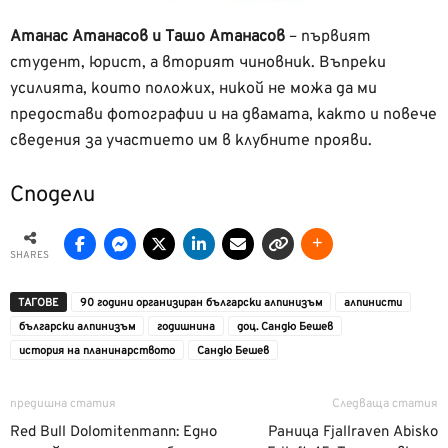
Атанас Атанасов и Ташо Атанасов
– първият
студент, юрист, а вторият чиновник. Въпреки
усилията, които положих, никой не можа да ми
предостави фотографии и на двамата, както и повече
сведения за участието им в клубните прояви.
Сподели
SHARES
ТАГОВЕ
90 години организиран български алпинизъм
алпинисти
български алпинизъм
годишнина
доц. Сандю Бешев
история на планинарството
Сандю Бешев
предишна статия
Следваща статия
Red Bull Dolomitenmann: Едно
Раница Fjallraven Abisko