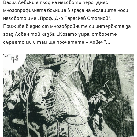
Васил Левски е плод на неговото перо. Днес
многопрофилната болница в града на люляците носи
неговото име „Проф. Д-р Параскев Стоянов”.
Приживе в едно от многобройните си интервюта за
град Ловеч той казва: „Когато умра, отворете
сърцето ми и там ще прочетете – Ловеч”…