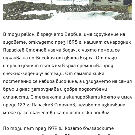
В този район, в градчето Вербие, има сдружение на
гидовете, откъдето през 1895 г. нашият сънародник
Параскев Стоянов наема водач, с чиято помощ се
изкачва на по-високия от двата върха. От тази
страна целият път към върха преминава през
снежно-ледени участъци. От самата хижа
постепенно се набира височина, а излизането на самия
връх и днес затруднява и добре подготвени
алпинисти. С техниката и екипировката която е имал
преди 123 г. Параскев Стоянов, неговото изкачване
може да се окачестви като истински подвиг.
По този път през 1979 г., когато българските