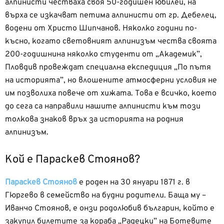
алпинисти честваха своя 50-годишен юбилей, на
върха се изкачват петима алпинисти от гр. Дебелец,
водени от Христо Шипчанов. Няколко години по-
късно, когато световният алпинизъм чества своята
200-годишнина няколко студенти от „Академик”,
Пловдив провеждат специална експедиция „По пътя
на историята”, но влошените атмосферни условия не
им позволиха повече от хижата. Това е всичко, което
до сега са направили нашите алпинисти към този
толкова знаков връх за историята на родния
алпинизъм.
Кой е Параскев Стоянов?
Параскев Стоянов
е роден на 30 януари 1871 г. в
Гюргево в семейство на будни родители. Баща му –
Иванчо Стоянов, е онзи родолюбив българин, който е
закупил билетите за кораба „Радецки” на Ботевите