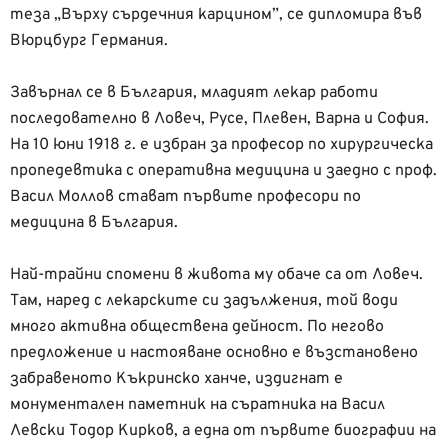
теза „Върху сърдечния карцином”, се дипломира във
Вюрцбург Германия.
Завърнал се в България, младият лекар работи
последователно в Ловеч, Русе, Плевен, Варна и София.
На 10 юни 1918 г. е избран за професор по хирургическа
пропедевтика с оперативна медицина и заедно с проф.
Васил Моллов стават първите професори по
медицина в България.
Най-трайни спомени в живота му обаче са от Ловеч.
Там, наред с лекарските си задължения, той води
много активна обществена дейност. По негово
предложение и настояване основно е възстановено
забравеното Къкринско ханче, издигнат е
монументален паметник на съратника на Васил
Левски Тодор Кирков, а една от първите биографии на