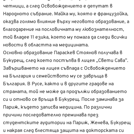
четници, а след Освобождението е депутат в
Народното събрание. Майка му, която е французойка,
оказва голямо влияние върху неговото образование, а
благодарение на пословичната му любознателност,
той владее 11 езика, което му помага да следи всички
новости в областта на медицината.
Основно образование Параскев Стоянов получава в
Букурещ, след което постъпва в лицея „Свети Сава”.
Завършването на лицея съвпада с Освобождението
на България и семейството му се завръща в
България. В Русе, както и в другите градове на
страната, той не може да продължи образованието
си и отново се връща в Букурещ. После заминава за
Париж, където записва медицина. По различни
причини последователно преминава през
студентските аудитории на Париж, Женева, Букурещ
и накрая след блестяща защита на докторската си