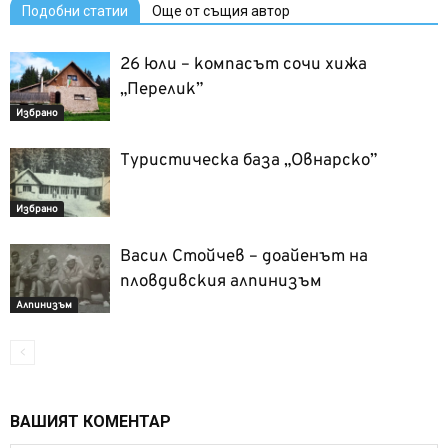
Подобни статии
Още от същия автор
26 юли – компасът сочи хижа
„Перелик”
Избрано
Туристическа база „Овнарско”
Избрано
Васил Стойчев – доайенът на
пловдивския алпинизъм
Алпинизъм
ВАШИЯТ КОМЕНТАР