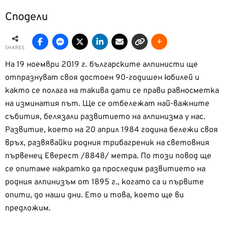
Сподели
SHARES
На 19 ноември 2019 г. българските алпинисти ще
отпразнуват своя достоен 90-годишен юбилей и
както се полага на такива дати се прави равносметка
на изминатия път. Ще се отбележат най-важните
събития, белязали развитието на алпинизма у нас.
Развитие, което на 20 април 1984 година бележи своя
връх, развявайки родния трибагреник на световния
първенец Еверест /8848/ метра. По този повод ще
се опитаме накратко да проследим развитието на
родния алпинизъм от 1895 г., когато са и първите
опити, до наши дни. Ето и това, което ще ви
предложим.