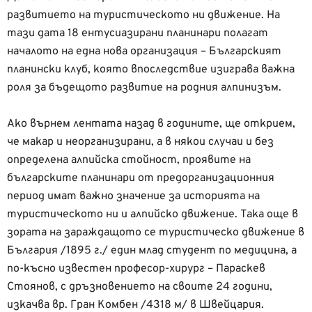
развитието на туристическото ни движение. На
тази дата 18 ентусиазирани планинари полагат
началото на една нова организация – Българският
планински клуб, която впоследствие изиграва важна
роля за бъдещото развитие на родния алпинизъм.
Ако върнем лентата назад в годините, ще открием,
че макар и неорганизирани, а в някои случаи и без
определена алпийска стойност, проявите на
българските планинари от предорганизационния
период имат важно значение за историята на
туристическото ни и алпийско движение. Така още в
зората на зараждащото се туристическо движение в
България /1895 г./ един млад студент по медицина, а
по-късно известен професор-хирург – Параскев
Стоянов, с дръзновението на своите 24 години,
изкачва вр. Гран Комбен /4318 м/ в Швейцария.