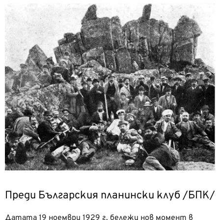
Преди Българския планински клуб /БПК/
Датата 19 ноември 1929 г. бележи нов момент в