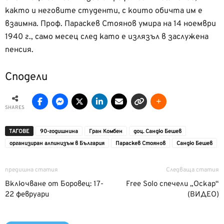
както и неговите студенти, с които обичта им е
взаимна. Проф. Параскев Стоянов умира на 14 ноември
1940 г., само месец след като е излязъл в заслужена
пенсия.
Сподели
SHARES
ТАГОВЕ
90-годишнина
Гран Комбен
доц. Сандю Бешев
организиран алпинизъм в България
Параскев Стоянов
Сандю Бешев
предишна статия
Следваща статия
Включване от Боровец: 17-
Free Solo спечели „Оскар“
22 февруари
(ВИДЕО)