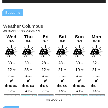
Времето
meteoblue