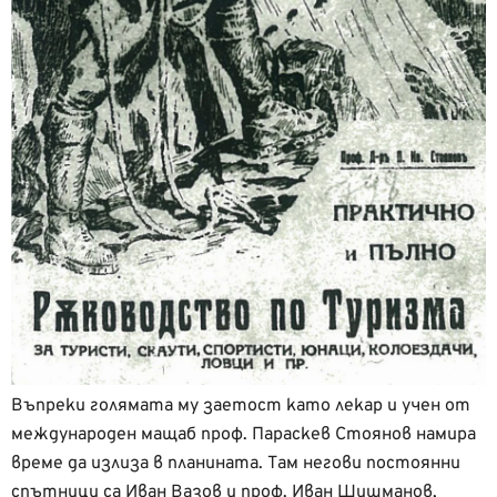
Въпреки голямата му заетост като лекар и учен от
международен мащаб проф. Параскев Стоянов намира
време да излиза в планината. Там негови постоянни
спътници са Иван Вазов и проф. Иван Шишманов,