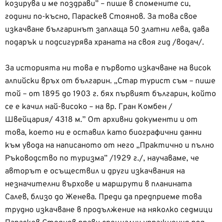
козирува и ме поздрави” – пише в спомените си,
години по-късно, Параскев Стоянов. За това свое
изкачване българинът заплаща 50 златни лева, дава
подарък и подсигурява храната на своя гид /водач/.
За историята ни това е първото изкачване на висок
алпийски връх от българин. „Стар турист съм – пише
той – от 1895 до 1903 г. бях първият българин, който
се е качил най-високо – на вр. Гран Комбен /
Швейцария/ 4318 м.” От архивни документи и от
това, което ни е оставил като биографични данни
към увода на написаното от него „Практично и пълно
Ръководство по туризма” /1929 г./, научаваме, че
авторът е осъществил и други изкачвания на
незначителни върхове и маршрути в планината
Салев, близо до Женева. Преди да предприеме това
трудно изкачване в продължение на няколко седмици