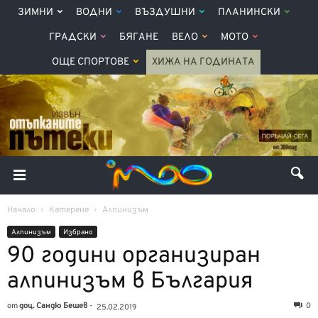
ЗИМНИ
ВОДНИ
ВЪЗДУШНИ
ПЛАНИНСКИ
ГРАДСКИ
БЯГАНЕ
ВЕЛО
МОТО
ОЩЕ СПОРТОВЕ
ХИЖА НА ГОДИНАТА
Начало
Катерене
Алпинизъм
Алпинизъм
Избрано
90 години организиран
алпинизъм в България
от
доц. Сандю Бешев
-
0
25.02.2019