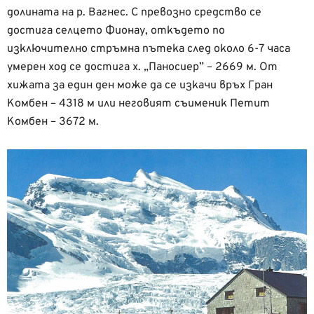
долината на р. Вагнес. С превозно средство се
достига селцето Фионау, откъдето по
изключително стръмна пътека след около 6-7 часа
умерен ход се достига х. „Паносиер” – 2669 м. От
хижата за един ден може да се изкачи връх Гран
Комбен – 4318 м или неговият съименик Петит
Комбен – 3672 м.