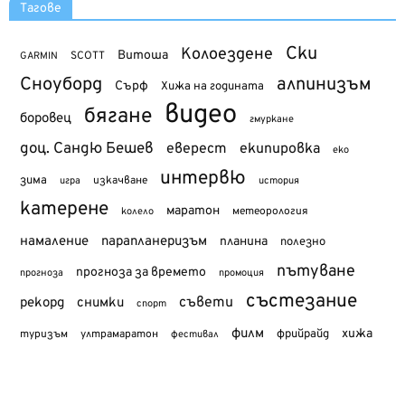
Тагове
Ски
Колоездене
Витоша
SCOTT
GARMIN
Сноуборд
алпинизъм
Сърф
Хижа на годината
видео
бягане
боровец
гмуркане
доц. Сандю Бешев
еверест
екипировка
еко
интервю
зима
изкачване
история
игра
катерене
маратон
метеорология
колело
намаление
парапланеризъм
планина
полезно
пътуване
прогноза за времето
прогноза
промоция
състезание
съвети
рекорд
снимки
спорт
филм
хижа
туризъм
фрийрайд
ултрамаратон
фестивал