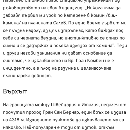
Параскев Стоянов прави специални упражнения под
ръководството на своя бъдещ гид. „Никога няма да
забравя първия ми урок по катерене в комин /б.а.-
камина/ на планината Салев. По едно време гърбът ми
се плъзна надолу, аз цял изтръпнах, като виждах под
себе си черната бездна, но инстинктивно се опнах по-
силно и се задържах и полека излязох от комина”. Тези
и други негови занимания ни дават основание да
считаме, че изкачването на вр. Гран Комбен не е
инцидентно, а е плод на разумна и целенасочена
планинарска дейност.
Върхът
На границата между Швейцария и Италия, недалеч от
прочутия проход Гран Сан Бернар, един връх се издига
на 4318 м. Изходните пунктове за изкачването му са
няколко. Най-популярен е този от изток, откъм