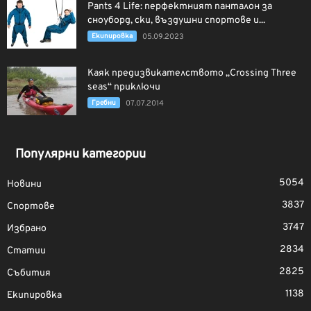
Pants 4 Life: перфектният панталон за
сноуборд, ски, въздушни спортове и...
Екипировка
05.09.2023
Каяк предизвикателството „Crossing Three
seas“ приключи
Гребни
07.07.2014
Популярни категории
5054
Новини
3837
Спортове
3747
Избрано
2834
Статии
2825
Събития
1138
Екипировка