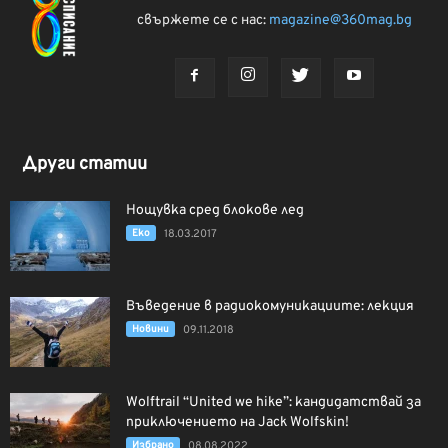
свържете се с нас:
magazine@360mag.bg
Други статии
Нощувка сред блокове лед
Еко
18.03.2017
Въведение в радиокомуникациите: лекция
Новини
09.11.2018
Wolftrail “United we hike”: кандидатствай за
приключението на Jack Wolfskin!
Избрано
08.08.2022