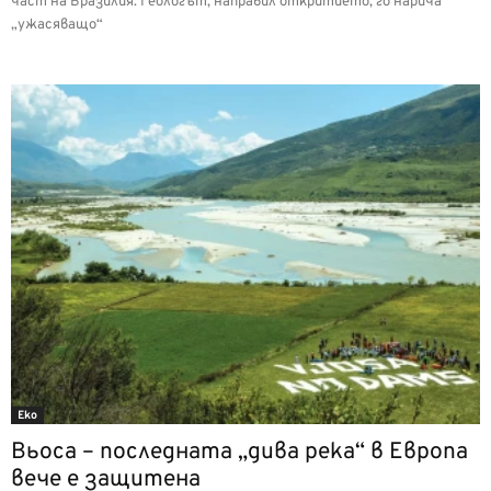
част на Бразилия. Геологът, направил откритието, го нарича
„ужасяващо“
Еко
Вьоса – последната „дива река“ в Европа
вече е защитена