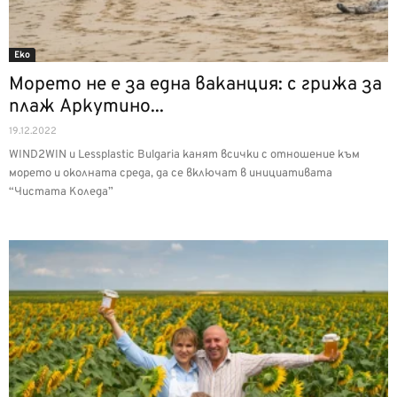
Еко
Морето не е за една ваканция: с грижа за
плаж Аркутино...
19.12.2022
WIND2WIN и Lessplastic Bulgaria канят всички с отношение към
морето и околната среда, да се включат в инициативата
“Чистата Коледа”