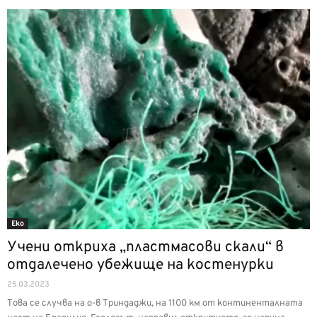
Еко
Учени откриха „пластмасови скали“ в
отдалечено убежище на костенурки
25.03.2023
Това се случва на о-в Триндаджи, на 1100 км от континенталната