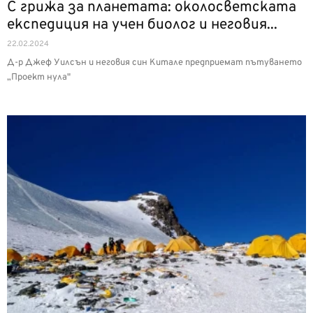
С грижа за планетата: околосветската
експедиция на учен биолог и неговия...
22.02.2024
Д-р Джеф Уилсън и неговия син Китале предприемат пътуването
„Проект нула"