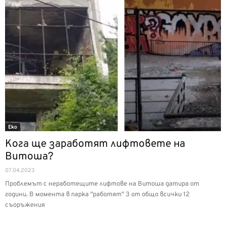
Еко
Кога ще заработят лифтовете на
Витоша?
07.04.2023
Проблемът с неработещите лифтове на Витоша датира от
години. В момента в парка "работят" 3 от общо всички 12
съоръжения