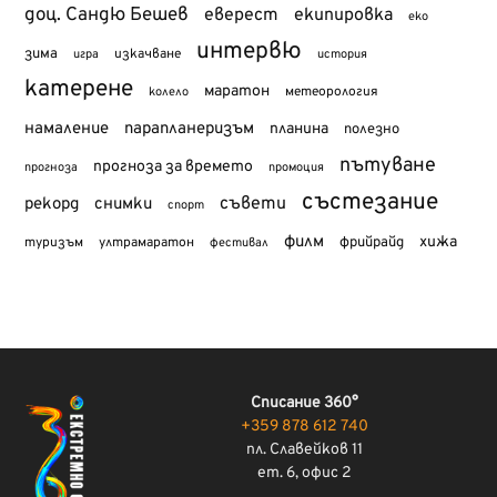
доц. Сандю Бешев
еверест
екипировка
еко
интервю
зима
изкачване
история
игра
катерене
маратон
метеорология
колело
намаление
парапланеризъм
планина
полезно
пътуване
прогноза за времето
прогноза
промоция
състезание
съвети
рекорд
снимки
спорт
филм
хижа
туризъм
фрийрайд
ултрамаратон
фестивал
Списание 360°
+359 878 612 740
пл. Славейков 11
ет. 6, офис 2