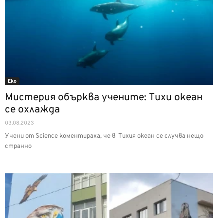
Еко
Мистерия обърква учените: Тихи океан
се охлажда
03.08.2023
Учени от Science коментираха, че в Тихия океан се случва нещо
странно