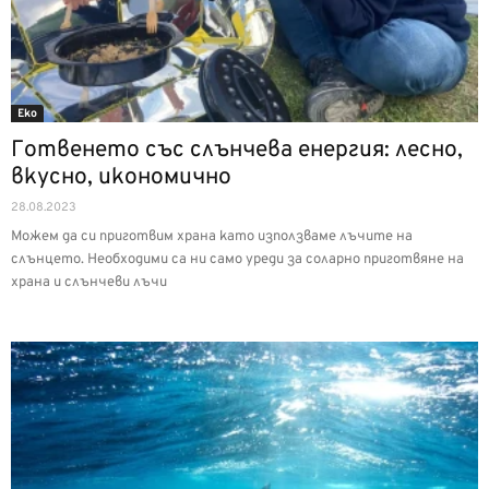
Еко
Готвенето със слънчева енергия: лесно,
вкусно, икономично
28.08.2023
Можем да си приготвим храна като използваме лъчите на
слънцето. Необходими са ни само уреди за соларно приготвяне на
храна и слънчеви лъчи