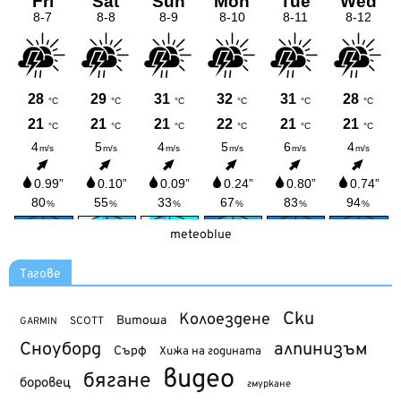
meteoblue
Тагове
Ски
Колоездене
Витоша
SCOTT
GARMIN
Сноуборд
алпинизъм
Сърф
Хижа на годината
видео
бягане
боровец
гмуркане