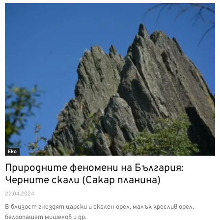
Еко
Природните феномени на България:
Черните скали (Сакар планина)
22.04.2024
В близост гнездят царски и скален орел, малък креслив орел,
белоопашат мишелов и др.