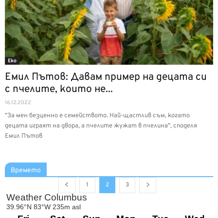
Еко
Емил Пътов: Давам пример на децата си
с пчелите, които не...
16.12.2022
"За мен безценно е семейството. Най-щастлив съм, когато
децата играят на двора, а пчелите жужат в пчелина", споделя
Емил Пътов
Времето
1
2
3