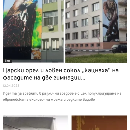
Еко
Царски орел и ловен сокол „кацнаха“ на
фасадите на две гимназии...
13.04.2023
Идеята за графити в различни градове е с цел популяризиране на
европейската екологична мрежа и редките видове