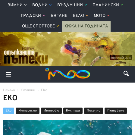
ЗИМНИ
ВОДНИ
ВЪЗДУШНИ
ПЛАНИНСКИ
ГРАДСКИ
БЯГАНЕ
ВЕЛО
МОТО
ОЩЕ СПОРТОВЕ
ХИЖА НА ГОДИНАТА
Начало
Статии
Еко
ЕКО
Еко
Интерeсно
Интервю
Култура
Полезно
Пътуване