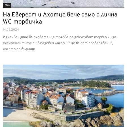
Еко
На Еверест и Лхотце вече само с лична
WC торбичка
14.02.2024
Изкачващите върховете ще трябва да закупуват торбички за
екскрементите си в базовия лагер и "ще бъдат проверявани",
когато се върнат