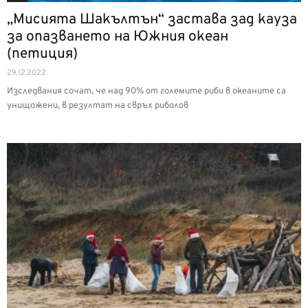
„Мисията Шакълтън“ застава зад кауза
за опазването на Южния океан
(петиция)
29.12.2022
Изследвания сочат, че над 90% от големите риби в океаните са
унищожени, в резултат на свръх риболов