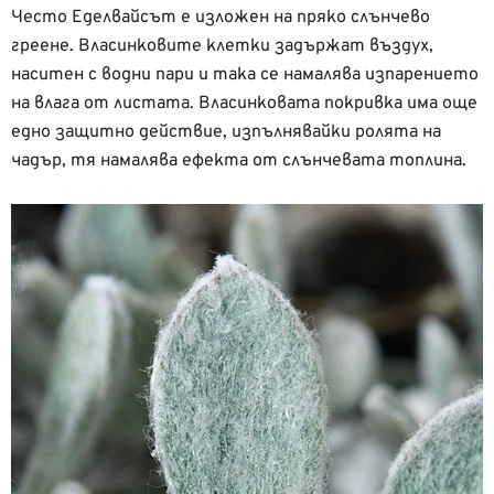
Често Еделвайсът е изложен на пряко слънчево
греене. Власинковите клетки задържат въздух,
наситен с водни пари и така се намалява изпарението
на влага от листата. Власинковата покривка има още
едно защитно действие, изпълнявайки ролята на
чадър, тя намалява ефекта от слънчевата топлина.