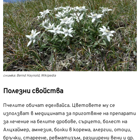
снимка: Bernd Haynold, Wikipedia
Полезни свойства
Пчелите обичат еделвайса. Цветовете му се
използват в медицината за приготвяне на препарати
за лечение на белите дробове, сърцето, болест на
Алцхаймер, амнезия, болки в корема, алергии, отоци,
бръчки, стареене, ревматизъм, разширени вени и др.