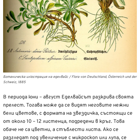
Ботаническа илюстрация на еделвайс / Flora von Deutschland, Österreich und der
Schweiz, 1885
В периода юни – август Еделвайсът разкрива своята
прелест. Тогава може да се видят неговите нежни
бели цветове, с формата на звездичка, състоящи се
от около 10 – 12 листенца, подредени в кръг. Това
обаче не са цветни, а стъблести листа. Ако се
разгледат под увеличение с микроскоп или лупа, се