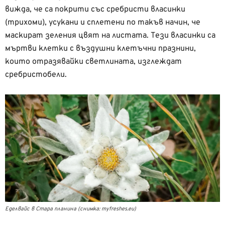
вижда, че са покрити със сребристи власинки
(трихоми), усукани и сплетени по такъв начин, че
маскират зеления цвят на листата. Тези власинки са
мъртви клетки с въздушни клетъчни празнини,
които отразявайки светлината, изглеждат
сребристобели.
Еделвайс в Стара планина (снимка: myfreshes.eu)