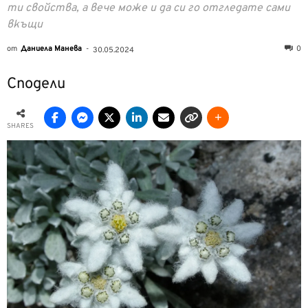
ти свойства, а вече може и да си го отгледате сами
вкъщи
от
Даниела Манева
-
0
30.05.2024
Сподели
SHARES