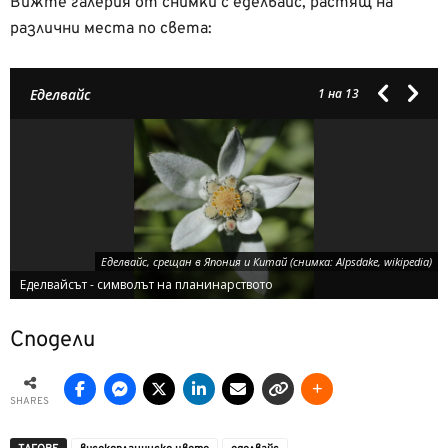
Вижте галерия от снимки с еделвайс, растящ на
различни места по света:
Еделвайс
1
на 13
Еделвайс, срещан в Япония и Китай (снимка: Alpsdake, wikipedia)
Еделвайсът - символът на планинарството
Сподели
SHARES