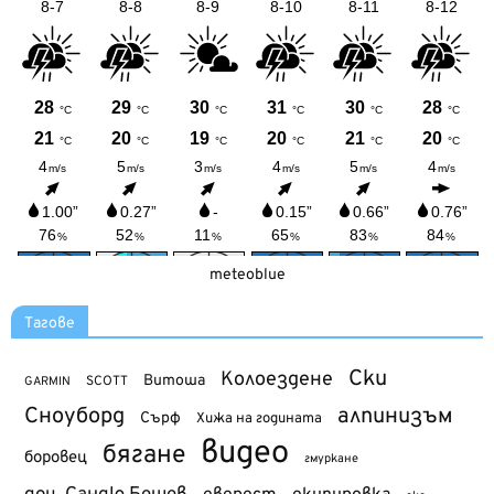
meteoblue
Тагове
Ски
Колоездене
Витоша
SCOTT
GARMIN
Сноуборд
алпинизъм
Сърф
Хижа на годината
видео
бягане
боровец
гмуркане