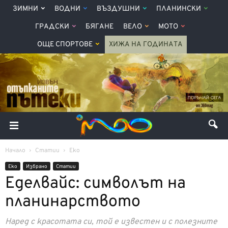
ЗИМНИ
ВОДНИ
ВЪЗДУШНИ
ПЛАНИНСКИ
ГРАДСКИ
БЯГАНЕ
ВЕЛО
МОТО
ОЩЕ СПОРТОВЕ
ХИЖА НА ГОДИНАТА
Начало
Статии
Еко
Еко
Избрано
Статии
Еделвайс: символът на
планинарството
Наред с красотата си, той е известен и с полезните