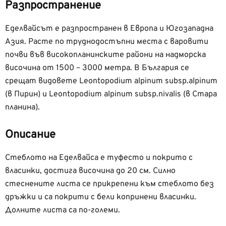
Разпространение
Еделвайсът е разпространен в Европа и Югозападна
Азия. Расте по труднодостъпни места с варовити
почви във високопланинските райони на надморска
височина от 1500 – 3000 метра. В България се
срещат видовете Leontopodium alpinum subsp.alpinum
(в Пирин) и Leontopodium alpinum subsp.nivalis (в Стара
планина).
Описание
Стеблото на Еделвайса е туфесто и покрито с
власинки, достига височина до 20 см. Силно
стеснените листа се прикрепени към стеблото без
дръжки и са покрити с бели копринени власинки.
Долните листа са по-големи.