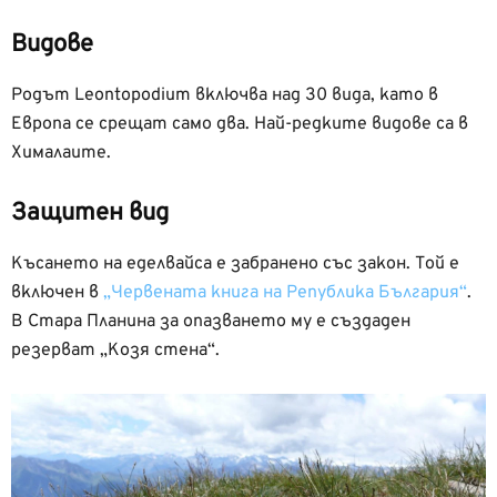
Видове
Родът Leontopodium включва над 30 вида, като в
Европа се срещат само два. Най-редките видове са в
Хималаите.
Защитен вид
Късането на еделвайса е забранено със закон. Той е
включен в
„Червената книга на Република България“
.
B Стара Планина за опазването му е създаден
резерват „Козя стена“.