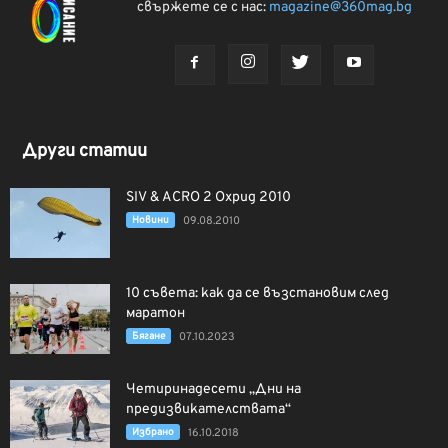
свържете се с нас:
magazine@360mag.bg
Други статии
SIV & ACRO 2 Охрид 2010
Новини
09.08.2010
10 съвета: как да се възстановим след
маратон
Бягане
07.10.2023
Четиринадесети „Дни на
предизвикателствата“
Избрано
16.10.2018