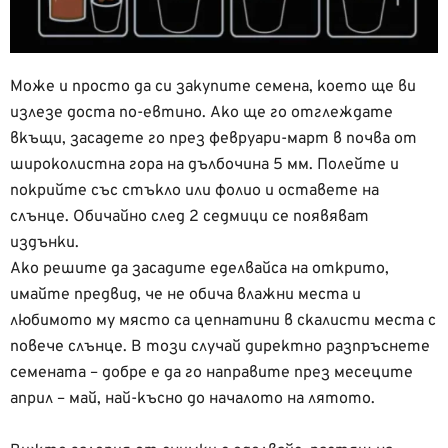
Може и просто да си закупите семена, което ще ви
излезе доста по-евтино. Ако ще го отглеждате
вкъщи, засадете го през февруари-март в почва от
широколистна гора на дълбочина 5 мм. Полейте и
покрийте със стъкло или фолио и оставете на
слънце. Обичайно след 2 седмици се появяват
издънки.
Ако решите да засадите еделвайса на открито,
имайте предвид, че не обича влажни места и
любимото му място са цепнатини в скалисти места с
повече слънце. В този случай директно разпръснете
семената – добре е да го направите през месеците
април – май, най-късно до началото на лятото.