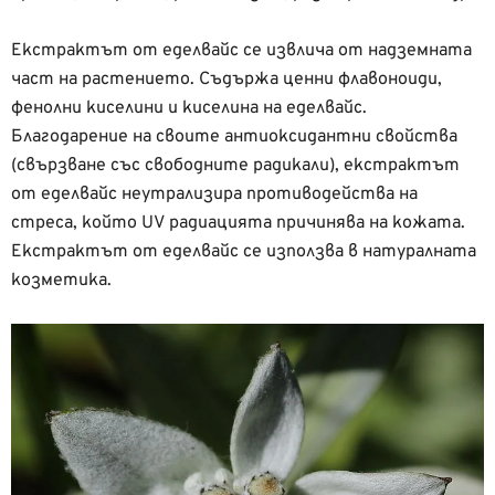
Екстрактът от еделвайс се извлича от надземната
част на растението. Съдържа ценни флавоноиди,
фенолни киселини и киселина на еделвайс.
Благодарение на своите антиоксидантни свойства
(свързване със свободните радикали), екстрактът
от еделвайс неутрализира противодейства на
стреса, който UV радиацията причинява на кожата.
Екстрактът от еделвайс се използва в натуралната
козметика.