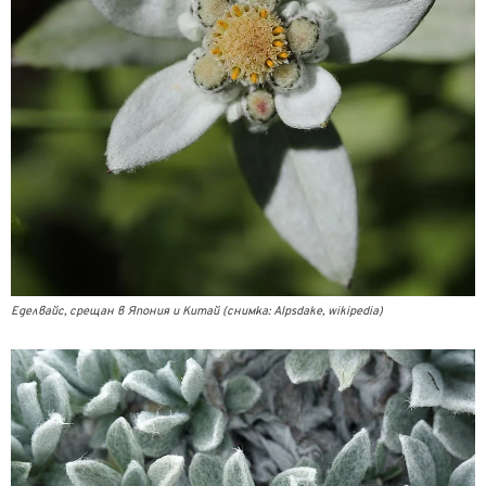
Еделвайс, срещан в Япония и Китай (снимка: Alpsdake, wikipedia)