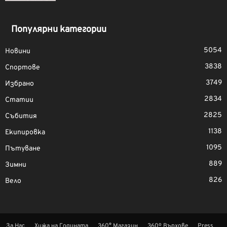
Популярни категории
5054
Новини
3838
Спортове
3749
Избрано
2834
Статии
2825
Събития
1138
Екипировка
1095
Пътуване
889
Зимни
826
Вело
За Нас
Хижа на Годината
360° Магазин
360º Върхове
Press