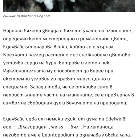
снимка: destinationrazlog.com
Наричан бялата звезда и бялото злато на планините,
определян като мистериозно и романтично цвете,
Еделвайсът очарова всеки, който го е зърнал.
Крехкото наглед растение със снежнобели цветове
устоява гордо на бури, ветрове и летен пек.
Изключителната му способност да вирее при
екстремни условия го правят много ценно и
специално. Заради това, че се открива само в
непристъпните части на планините, се е превърнал в
символ на свободния дух и величието на природата.
Еделвайс идва от немски език, от думата Edelweiß:
edel – „благороден“, weiss – „бял“. На латиница
неговото име е Leontopodium и означава лъвска лапа.