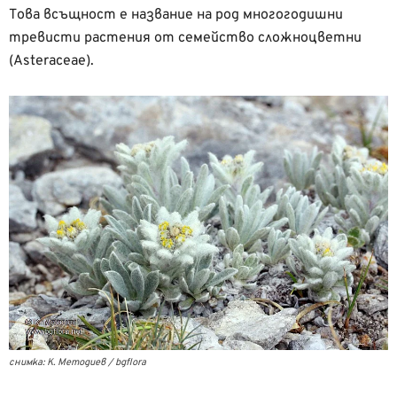
Това всъщност е название на род многогодишни
тревисти растения от семейство сложноцветни
(Asteraceae).
снимка: К. Методиев / bgflora