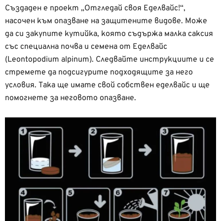
Създаден е проект „Отгледай своя Еделвайс!“,
насочен към опазване на защитените видове. Може
да си закупите кутийка, която съдържа малка саксия
със специална почва и семена от Еделвайс
(Leontopodium alpinum). Следвайте инструкциите и се
стремете да подсигурите подходящите за него
условия. Така ще имате свой собствен еделвайс и ще
помогнете за неговото опазване.