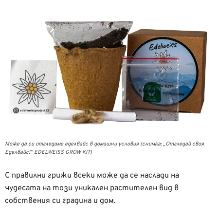
Може да си отгледаме еделвайс в домашни условия (снимка: „Отгледай своя
Еделвайс!“ EDELWEISS GROW KIT)
С правилни грижи всеки може да се наслади на
чудесата на този уникален растителен вид в
собствения си градина и дом.