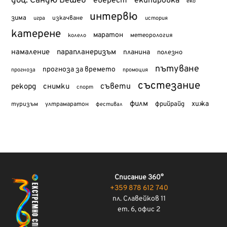
доц. Сандю Бешев
еверест
екипировка
еко
интервю
зима
изкачване
история
игра
катерене
маратон
метеорология
колело
намаление
парапланеризъм
планина
полезно
пътуване
прогноза за времето
прогноза
промоция
състезание
съвети
рекорд
снимки
спорт
филм
хижа
туризъм
фрийрайд
ултрамаратон
фестивал
Списание 360°
+359 878 612 740
пл. Славейков 11
ет. 6, офис 2