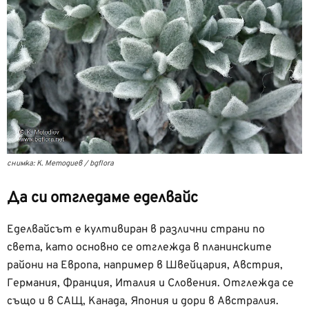
снимка: К. Методиев / bgflora
Да си отгледаме еделвайс
Еделвайсът е култивиран в различни страни по
света, като основно се отглежда в планинските
райони на Европа, например в Швейцария, Австрия,
Германия, Франция, Италия и Словения. Отглежда се
също и в САЩ, Канада, Япония и дори в Австралия.