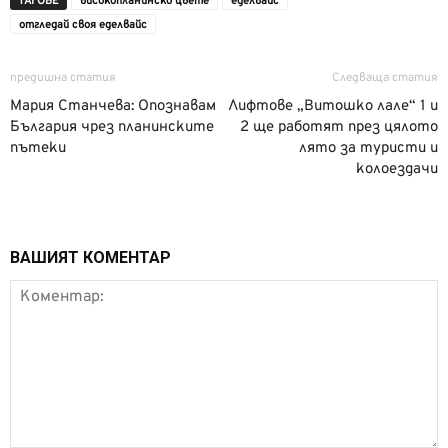
ТАГОВЕ
високопланинско цвете
еделвайс
отгледай своя еделвайс
предишна статия
Следваща статия
Мария Станчева: Опознавам
Лифтове „Витошко лале“ 1 и
България чрез планинските
2 ще работят през цялото
пътеки
лято за туристи и
колоездачи
ВАШИЯТ КОМЕНТАР