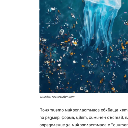
снимка: raynewater.com
Понятието микропластмаса обхваща хете
по размер, форма, цвят, химичен състав,
определение за микропластмаса е “синтет