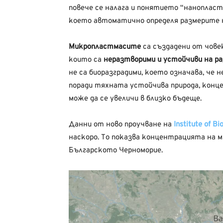
повече се налага и понятието “нанопласт
което автоматично определя размерите 
Микропластмасите
са създадени от човек
които са
неразтворими и устойчиви на ра
не са биоразградими, което означава, че н
поради тяхната устойчива природа, конц
може да се увеличи в близко бъдеще.
Данни от ново проучване на
Institute of B
наскоро. То показва концентрацията на 
Българското Черноморие.