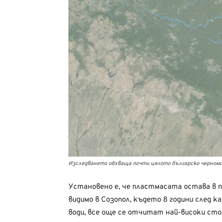
Изследването обхваща почти цялото българско черномо
Установено е, че пластмасата остава в п
видимо в Созопол, където 8 години след 
води, все още се отчитат най-високи ст