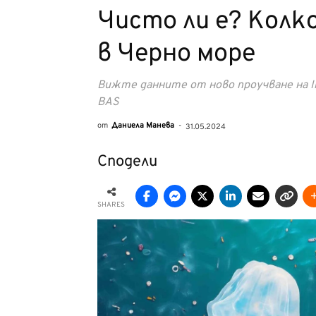
Чисто ли е? Колк
в Черно море
Вижте данните от ново проучване на Inst
BAS
от
Даниела Манева
-
31.05.2024
Сподели
SHARES