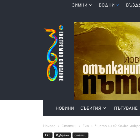
ЗИМНИ
ВОДНИ
ВЪЗД
Списание
360°
НОВИНИ
СЪБИТИЯ
ПЪТУВАНЕ
Начало
Статии
Еко
Чисто ли е? Колко микр
Еко
Избрано
Статии