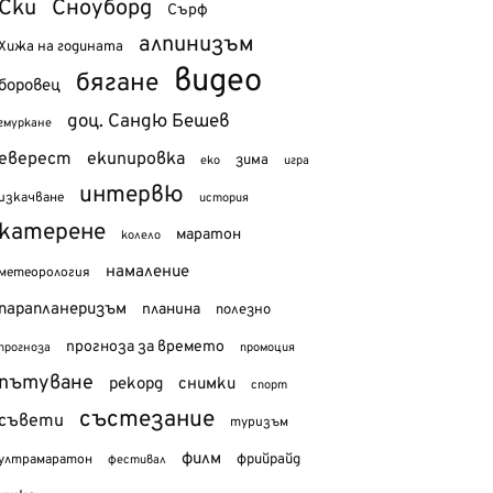
Ски
Сноуборд
Сърф
алпинизъм
Хижа на годината
видео
бягане
боровец
доц. Сандю Бешев
гмуркане
еверест
екипировка
зима
еко
игра
интервю
изкачване
история
катерене
маратон
колело
намаление
метеорология
парапланеризъм
планина
полезно
прогноза за времето
прогноза
промоция
пътуване
рекорд
снимки
спорт
състезание
съвети
туризъм
филм
фрийрайд
ултрамаратон
фестивал