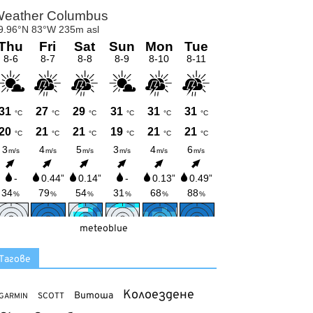
meteoblue
Тагове
Колоездене
Витоша
SCOTT
GARMIN