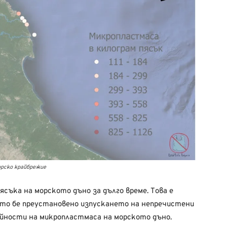
рско крайбрежие
ясъка на морското дъно за дълго време. Това е
като бе преустановено изпускането на непречистени
ойности на микропластмаса на морското дъно.