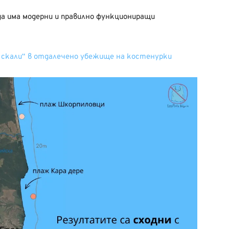
да има модерни и правилно функциониращи
 скали“ в отдалечено убежище на костенурки