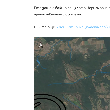
Ето защо е важно по цялото Черноморие 
пречиствателни системи.
Вижте още:
Учени откриха „пластмасови