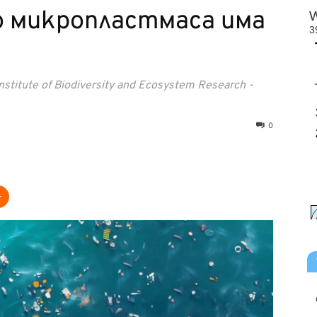
о микропластмаса има
itute of Biodiversity and Ecosystem Research -
0