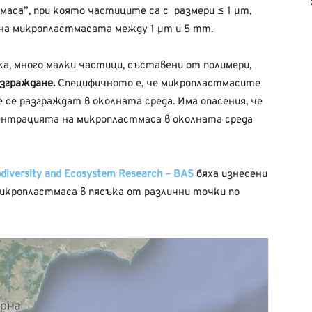
маса”, при която частиците са с размери ≤ 1 μm,
на микропластмасата между 1 μm и 5 mm.
а, много малки частици, съставени от полимери,
зграждане.
Специфичното е, че микропластмасите
е се разграждат в околната среда. Има опасения, че
ентрацията на микропластмаса в околната среда
iodiversity and Ecosystem Research – BAS
бяха изнесени
микропластмаса в пясъка от различни точки по