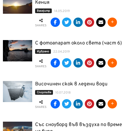
Кения
Basejump
14.05.2019
SHARES
С фотоапарат около света (част 6)
Избрано
22.04.2019
SHARES
Височинен скок в ледени води
Спортове
10.07.2018
SHARES
Със сноуборд във въздуха по време