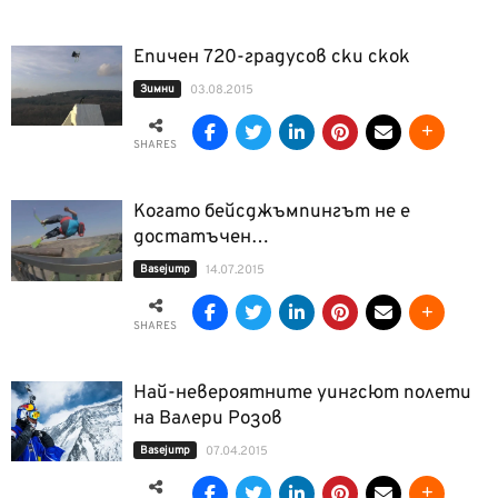
Епичен 720-градусов ски скок
Зимни
03.08.2015
SHARES
Когато бейсджъмпингът не е
достатъчен…
Basejump
14.07.2015
SHARES
Най-невероятните уингсют полети
на Валери Розов
Basejump
07.04.2015