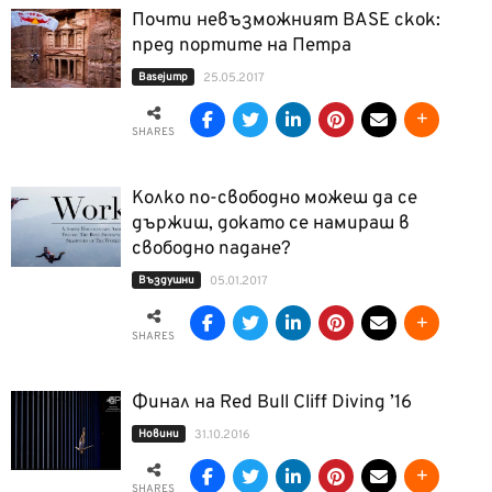
Почти невъзможният BASE скок:
пред портите на Петра
Basejump
25.05.2017
SHARES
Kолко по-свободно можеш да се
държиш, докато се намираш в
свободно падане?
Въздушни
05.01.2017
SHARES
Финал на Red Bull Cliff Diving ’16
Новини
31.10.2016
SHARES