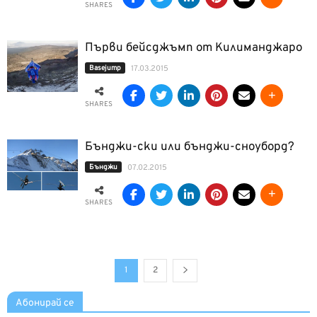
SHARES
Първи бейсджъмп от Килиманджаро
Basejump
17.03.2015
SHARES
Бънджи-ски или бънджи-сноуборд?
Бънджи
07.02.2015
SHARES
1
2
Абонирай се