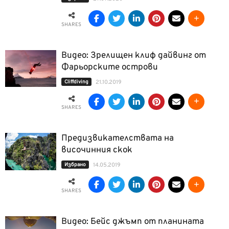
SHARES
Видео: Зрелищен клиф дайвинг от
Фарьорските острови
Cliffdiving
21.10.2019
SHARES
Предизвикателствата на
височинния скок
Избрано
14.05.2019
SHARES
Видео: Бейс джъмп от планината