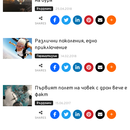
на буря
Въздушни
25.04.2018
SHARES
Различни поколения, едно
приключение
Парашутизъм
14.02.2018
SHARES
Първият полет на човек с дрон вече е
факт
Въздушни
15.06.2017
SHARES