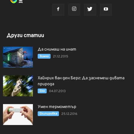
Други статии
Да снимаш на инат
Зимни
21.12.2015
Хайнрих ван ден Берг: Да заснемеш дивата
природа
Еко
04.07.2013
Умен термометър
Екипировка
25.12.2016