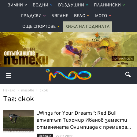
ЗИМНИ
ВОДНИ
ВЪЗДУШНИ
ПЛАНИНСКИ
ГРАДСКИ
БЯГАНЕ
ВЕЛО
МОТО
ОЩЕ СПОРТОВЕ
ХИЖА НА ГОДИНАТА
Начало
тагове
скок
Таг: скок
„Wings for Your Dreams“: Red Bull
атлетът Тихомир Иванов замести
отменената Олимпиада с премиера...
Избрано
27.07.2020