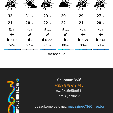
meteoblue
Списание 360°
+359 878 612 740
пл. Славейков 11
ет. 6, офис 2
свържете се с нас:
magazine@360mag.bg