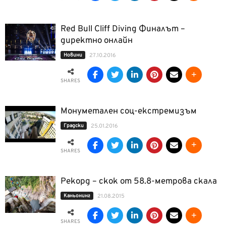
Red Bull Cliff Diving Финалът –
директно онлайн
Новини
27.10.2016
SHARES
Монуметален соц-екстремизъм
Градски
25.01.2016
SHARES
Рекорд – скок от 58.8-метрова скала
Kаньонинг
21.08.2015
SHARES