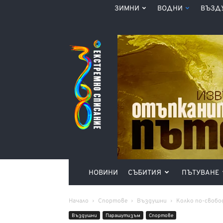
ЗИМНИ
ВОДНИ
ВЪЗД
Списание
360°
НОВИНИ
СЪБИТИЯ
ПЪТУВАНЕ
Начало
Спортове
Въздушни
Kолко по-свобо
Въздушни
Парашутизъм
Спортове