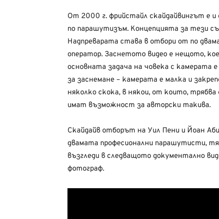
От 2000 г. фрийстайл скайдайвингът е и
по парашутизъм. Концепцията за тези съ
Надпреварата става в отбори от по двама
оператор. Заснетото видео е нещото, ко
основната задача на човека с камерата е
за заснемане – камерата е малка и закре
няколко скока, в някои, от които, трябва
имат възможност за авторски такива.
Скайдайв отборът на Уил Пени и Йоан Аби
двамата професионални парашутисти, тя
възгледи в следващото документално виде
фотограф.