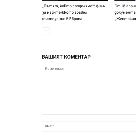
„Пътят, който споделяме“: филм
От 18 апри
за най-тежкото гравел
документа
състезание в Европа
„Жестокия
ВАШИЯТ КОМЕНТАР