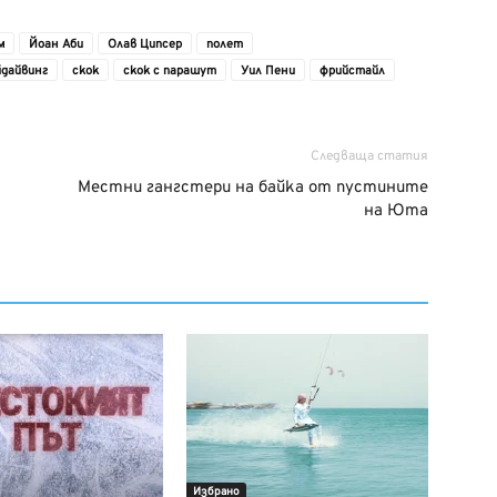
м
Йоан Аби
Олав Ципсер
полет
йдайвинг
скок
скок с парашут
Уил Пени
фрийстайл
Следваща статия
Местни гангстери на байка от пустините
на Юта
Избрано