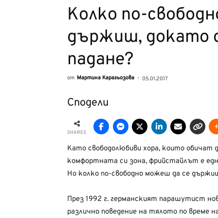
Kолко по-свободн
държиш, докато с
падане?
от
Мартина Карагьозова
-
05.01.2017
Сподели
SHARES
Като свободолюбиви хора, които обичат 
комфортната си зона, фрийстайлът е едн
Но колко по-свободно можеш да се държиш
През 1992 г. германският парашутист но
различно поведение на тялото по време 