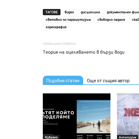
ТАГОВЕ
видео
дисциплина
документален фил
световно по парашутизъм
свободно падане
ска
хореография
предишна статия
Теория на оцеляването в бързи води
Подобни статии
Още от същия автор
Избрано
Алпинизъм