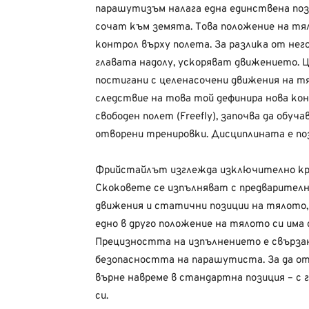
парашутизъм налага една единствена пози
сочат към земята. Това положение на тял
контрол върху полета. За разлика от нег
главата надолу, ускоряват движението. 
постигани с целенасочени движения на тя
следствие на това той дефинира нова кон
свободен полет (Freefly), започва да обуча
отворени тренировки. Дисциплината е по
Фрийстайлът изглежда изключително кра
Скоковете се изпълняват с предварителн
движения и статични позиции на тялото
едно в друго положение на тялото си има
Прецизността на изпълнението е свързан
безопасността на парашутиста. За да от
върне навреме в стандартна позиция – с 
си.