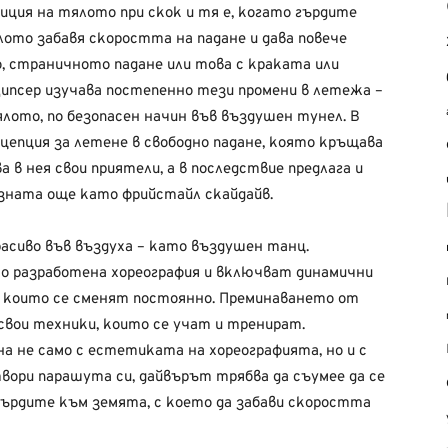
ция на тялото при скок и тя е, когато гърдите
ото забавя скоростта на падане и дава повече
о, страничното падане или това с краката или
Ципсер изучава постепенно тези промени в летежа –
лото, по безопасен начин във въздушен тунел. В
цепция за летене в свободно падане, която кръщава
ва в нея свои приятели, а в последствие предлага и
зната още като фрийстайл скайдайв.
сиво във въздуха – като въздушен танц.
о разработена хореография и включват динамични
, които се сменят постоянно. Преминаването от
 свои техники, които се учат и тренират.
а не само с естетиката на хореографията, но и с
вори парашута си, дайвърът трябва да съумее да се
гърдите към земята, с което да забави скоростта