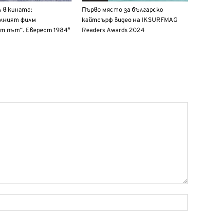
л в кината:
Първо място за българско
лният филм
кайтсърф видео на IKSURFMAG
т път“. Еверест 1984″
Readers Awards 2024