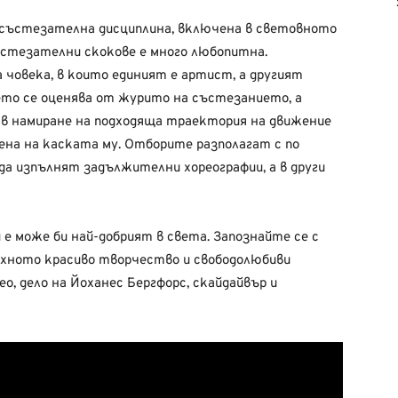
 състезателна дисциплина, включена в световното
стезателни скокове е много любопитна.
 човека, в които единият е артист, а другият
ето се оценява от журито на състезанието, а
 в намиране на подходяща траектория на движение
пена на каската му. Отборите разполагат с по
 да изпълнят задължителни хореографии, а в други
 е може би най-добрият в света. Запознайте се с
хното красиво творчество и свободолюбиви
о, дело на Йоханес Бергфорс, скайдайвър и