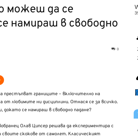
о можеш да се
е намираш в свободно
0
да престъпват границите – включително на
а от любимите ни дисциплини. Отнася се за всичко.
, докато се намираш в свободно падане?
вобранец Олав Ципсер решава да експериментира с
на своите скокове от самолет. Класическият