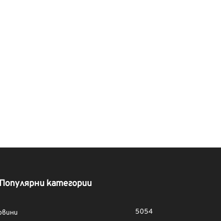
Популярни категории
5054
овини