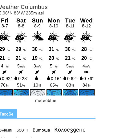
meteoblue
Тагове
Колоездене
Витоша
SCOTT
GARMIN