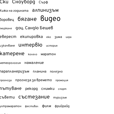
Ски
Сноуборд
Сърф
алпинизъм
Хижа на годината
видео
бягане
боровец
доц. Сандю Бешев
гмуркане
еверест
екипировка
зима
еко
игра
интервю
изкачване
история
катерене
маратон
колело
намаление
метеорология
парапланеризъм
планина
полезно
прогноза за времето
прогноза
промоция
пътуване
рекорд
снимки
спорт
състезание
съвети
туризъм
филм
фрийрайд
ултрамаратон
фестивал