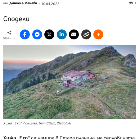
от
Даниела Манева
-
1
10.04.2023
Сподели
SHARES
Хижа „Ехо“ / снимка: Бат Свет, Фейсбук
Хижа „Ехо“
се намира в Стара планина, на седловината