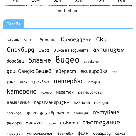
meteoblue
Тагове
Ски
Колоездене
Витоша
SCOTT
GARMIN
Сноуборд
алпинизъм
Сърф
Хижа на годината
видео
бягане
боровец
гмуркане
доц. Сандю Бешев
еверест
екипировка
еко
интервю
зима
изкачване
история
игра
катерене
маратон
метеорология
колело
намаление
парапланеризъм
планина
полезно
пътуване
прогноза за времето
прогноза
промоция
състезание
съвети
рекорд
снимки
спорт
филм
хижа
туризъм
фрийрайд
ултрамаратон
фестивал