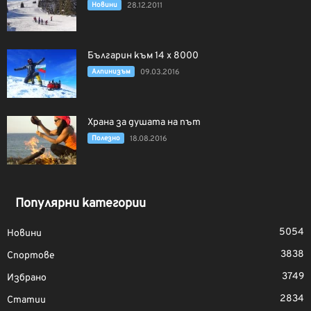
Новини
28.12.2011
Българин към 14 х 8000
Алпинизъм
09.03.2016
Храна за душата на път
Полезно
18.08.2016
Популярни категории
5054
Новини
3838
Спортове
3749
Избрано
2834
Статии