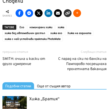
Сподели
SHARES
ТАГОВЕ
Ехо
номинирани хижи
хижа
хижа без автомобилен достъп
хижа ехо
Хижа на годината
хижа с най-устойчиви практики PhotoMate
предишна статия
Следваща статия
SMITH: очила и каски от
С парад на ски по бански на
друго измерение
Пампорово посрещнаха
пролетната ваканция
Подобни статии
Още от същия автор
Хижа „Братия“