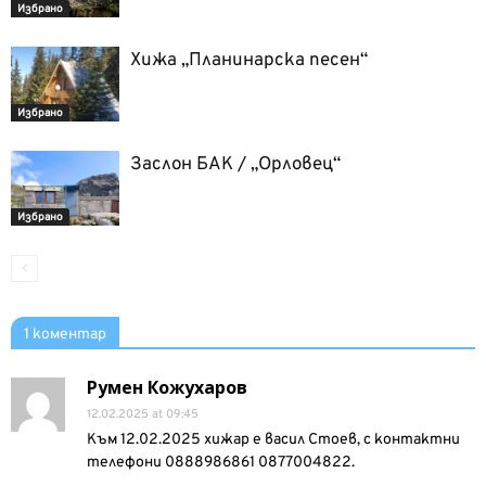
Избрано
Хижа „Планинарска песен“
Избрано
Заслон БАК / „Орловец“
Избрано
1 коментар
Румен Кожухаров
12.02.2025 at 09:45
Към 12.02.2025 хижар е васил Стоев, с контактни
телефони 0888986861 0877004822.