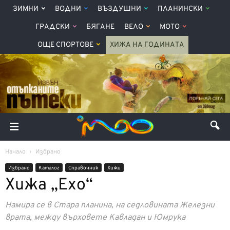
ЗИМНИ
ВОДНИ
ВЪЗДУШНИ
ПЛАНИНСКИ
ГРАДСКИ
БЯГАНЕ
ВЕЛО
МОТО
ОЩЕ СПОРТОВЕ
ХИЖА НА ГОДИНАТА
Начало
Избрано
Избрано
Каталог
Справочник
Хижи
Хижа „Ехо“
Намира се в Стара планина, на седловината Железни
врата, между върховете Кавладан и Юмрука