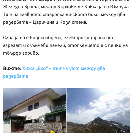
Железни врата, между върховете Кавладан и Юмрука.
Тя е на главното старопланинското било, между два
резервата – Царичина и Козя стена.
Сградата е водоснабдена, електрифицирана от
агрегат и слънчеви панели, отоплението е с печки на
твърдо гориво.
Вижте:
Хижа „Ехо“ – кътче уют между два
резервата