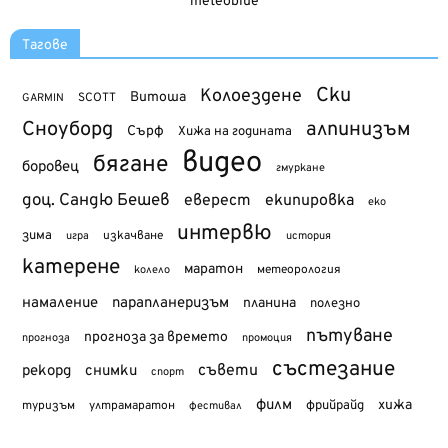
meteoblue
Тагове
Ски
Колоездене
Витоша
SCOTT
GARMIN
Сноуборд
алпинизъм
Сърф
Хижа на годината
видео
бягане
боровец
гмуркане
доц. Сандю Бешев
еверест
екипировка
еко
интервю
зима
изкачване
история
игра
катерене
маратон
метеорология
колело
намаление
парапланеризъм
планина
полезно
пътуване
прогноза за времето
прогноза
промоция
състезание
съвети
рекорд
снимки
спорт
филм
хижа
туризъм
фрийрайд
ултрамаратон
фестивал