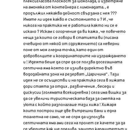
плексигласова плоскост за шоколада, и изветряне
на амоняка от контейнера с лимонадата. , е
продължил някаква дейност свързана с нея ???
Имате ли идея какво е състоянието и ? И , че
никога на практика не е работила както ни се е
искало ? Искам с огорчение да ви кажа , че повечето
неща за които се говори в статията ви (писана
очевидно от някой от сдружението) са неверни
поне от моя гледна точка, като един от
доброволците и координаторите на изграждането
и ! Идеята беше да спре да се ползва досегашната
септична яма която се излива директно във
вододайната зона на резерват „Царичина“ . Тази
идея не се осъществи и на практика сега в хижата
дори стаята за отдих , развлечения , беседи и
дискусии (голямата всекидневна ) сега има вишки за
да се увеличи туристическата база за сметка на
уюта с който разполагаше тази хижа ! Хижаря
които построи още две вътрешни бани и една
тоалетна не само, че не спря да използва
септичната яма ами сега на пролет се качете за да
се убедите как ще прелива, защото капацитетът и