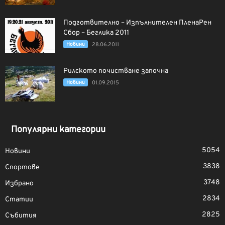
Подготвително – Изпълнителен ПленаРен
Сбор – Беглика 2011
Новини
28.06.2011
Рилското почистване започна
Новини
01.09.2015
Популярни категории
5054
Новини
3838
Спортове
3748
Избрано
2834
Статии
2825
Събития