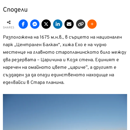
Сподели
SHARES
Разположена на 1675 м.н.в., в сърцето на национален
парк „Централен Балкан“, хижа Ехо е на чудно
местенце на главното старопланинското било между
два резервата – Царичина и Козя стена. Единият е
наречен на омайното цвете „цариче”, а другият е
създаден за да опази единственото находище на
еделвайси в Стара планина.