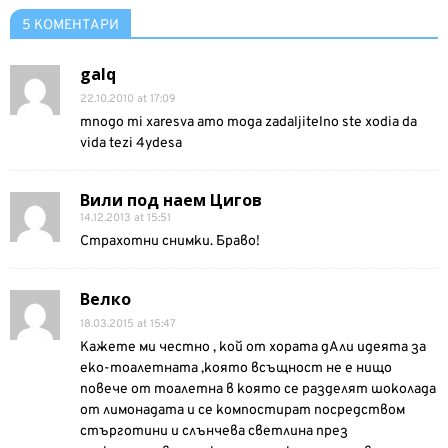
5 КОМЕНТАРИ
galq
22.10.2010 at 17:09
mnogo mi xaresva amo moga zadaljitelno ste xodia da
vida tezi 4ydesa
Вили под наем Цигов
14.12.2013 at 15:51
Страхотни снимки. Браво!
Велко
18.03.2015 at 15:47
Кажете ми честно , кой от хората дАли идеята за
еко-тоалетната ,която всъщност не е нищо
повече от тоалетна в която се разделят шоколада
от лимонадата и се компостират посредством
стърготини и слънчева светлина през