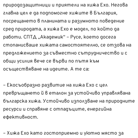
природозащитници и приятели на хижа Ехо. Негова
главна цел е да подпомогне хижите в България,
посрещането в планината и разумното поведение
сред природата, а хижа Ехо е модел, по който да
работи. СПТД „Академик“ – Русе, което досега
стопанисваше хижата самостоятелно, се отзова на
предложението за съвместно сътрудничество и с
общи усилия вече се върви по пътя към
осъществяване на идеите. А те са:
– Екосъобразно развитие на хижа Ехо с цел
превръщането й в еталон за устойчиво управлявана
българска хижа. Устойчиво използване на природните
ресурси и справяне с отпадъците, енергийна
ефективност.
– Хижа Ехо като гостоприемно и уютно място за