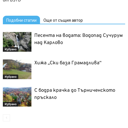
от BSTD
Подобни статии
Още от същия автор
Песента на водата: Водопад Сучурум
над Карлово
Избрано
Хижа „Ски база Грамадлива“
Избрано
С бодра крачка до Търниченското
пръскало
Избрано