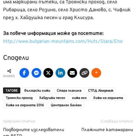
има маркирани пътеки, са Троянски проход, село
Рибарица, село Розино, село Христо Даново, с. Чифлик
през х. Хайдушка песен и град Клисура.
За повече информация може да посетите:
http://www.bulgarian-mountains.com/Huts/Stara/Eho
Сподели
SHARES
ТАГОВЕ
български хижи
Стара планина
СТПД Академик
Троянски проход
Хайдушка песен
хижа ехо
Хижа на годината
Хижа на годината 2016
Централен Балкан
предишна статия
Следваща статия
Подводните изследователи
Плажните катамарани