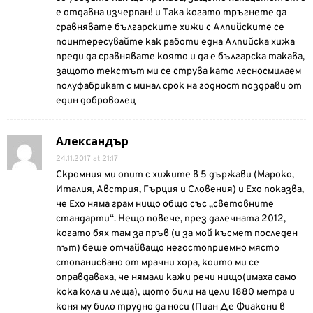
е отдавна изчерпан! и Така когато тръгнете да
сравнявате българските хижи с Алпийските се
поинтересувайте как работи една Алпийска хижа
преди да сравнявате която и да е българска такава,
защото текстът ми се струва като лесносмилаем
полуфабрикат с минал срок на годност поздрави от
един доброволец
Александър
24.11.2017 at 21:17
Скромния ми опит с хижите в 5 държави (Мароко,
Италия, Австрия, Гърция и Словения) и Ехо показва,
че Ехо няма грам нищо общо със „световните
стандарти“. Нещо повече, през далечната 2012,
когато бях там за пръв (и за мой късмет последен
път) беше отчайващо негостоприемно място
стопанисвано от мрачни хора, които ми се
оправдаваха, че нямали кажи речи нищо(имаха само
кока кола и леща), щото били на цели 1880 метра и
коня му било трудно да носи (Пиан Де Фиакони в