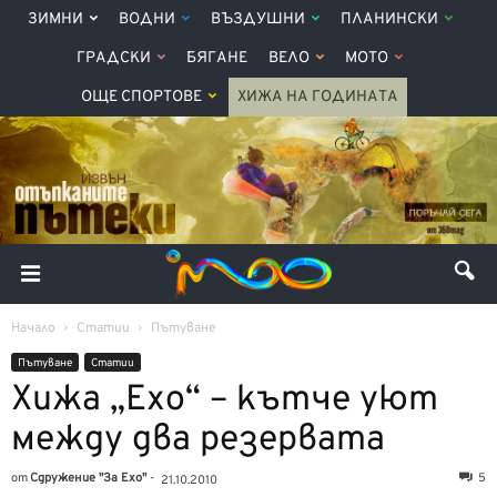
ЗИМНИ
ВОДНИ
ВЪЗДУШНИ
ПЛАНИНСКИ
ГРАДСКИ
БЯГАНЕ
ВЕЛО
МОТО
ОЩЕ СПОРТОВЕ
ХИЖА НА ГОДИНАТА
Начало
Статии
Пътуване
Пътуване
Статии
Хижа „Ехо“ – кътче уют
между два резервата
от
Сдружение "За Ехо"
-
5
21.10.2010