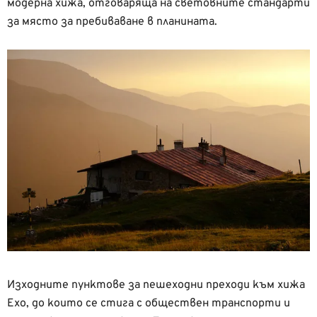
модерна хижа, отговаряща на световните стандарти
за място за пребиваване в планината.
Изходните пунктове за пешеходни преходи към хижа
Ехо, до които се стига с обществен транспорти и