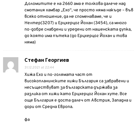
Доломитите е на 2660 ама е толкова далече над
смотания хамбар „Ехо“, че просто няма накъде – във
всяко отношение, да не споменаваме, че и
Нелтер(3207) и Ерцхерцог Йохан (3454), са много
по-добре снабдени и уредени от нашенската дупка,
до която има пътека (до Ерцхерцог Йохан и това
няма)
Стефан Георгиев
31.12.2021 at 22:44
Хижа Ехо и по-голямата част от
високопланинските хижи България са забравени и
несъществуват за българската държава за
разлика от хижи като Ерцхерцог Йохан хуте. Все
още България е доста далеч от Австрия, Западна и
дори от Средна Европа.
фа