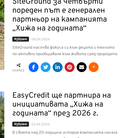
SiteGround за четвърти
пореден път е генерален
партньор на кампанията
„Хижа на годината“
Избрано
08.06.2026
SiteGround насочва фокуса си към децата и тяхното
по-активно приобщаване към живота сред природата
SHARES
EasyCredit ще партнира на
инициативата „Хижа на
годината“ през 2026 г.
Избрано
02.06.2026
В своята над 20-годишна история компанията налага