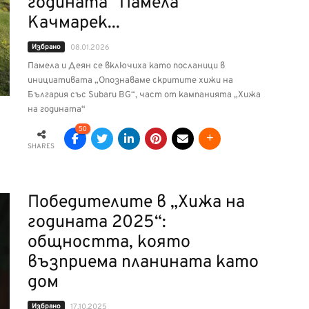
годината“ Памела
Качмарек...
Избрано
08.01.2026
Памела и Деян се включиха като посланици в
инициативата „Опознаваме скритите хижи на
България със Subaru BG“, част от кампанията „Хижа
на годината“
50
SHARES
Победителите в „Хижа на
годината 2025“:
общността, която
възприема планината като
дом
Избрано
17.10.2025