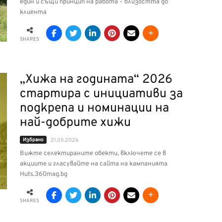
един и същи принцип на работа – близостта до
клиента
SHARES
„Хижа на годината“ 2026
стартира с инициативи за
подкрепа и номинации на
най-добрите хижи
Избрано
21.05.2026
Вижте селектираните обекти, включете се в
акциите и гласувайте на сайта на кампанията
Huts.360mag.bg
SHARES