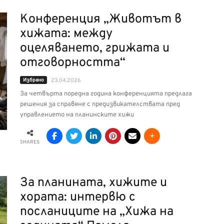
Конференция „Животът в
хижата: между
оцеляването, грижата и
отговорността“
Избрано
23.04.2026
За четвърта поредна година конференцията предлага
решения за справяне с предизвикателствата пред
управлението на планинските хижи
SHARES
За планината, хижите и
хората: интервю с
посланиците на „Хижа на