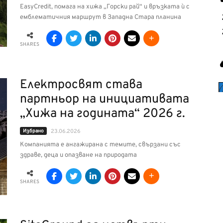
EasyCredit, помага на хижа „Горски рай“ и връзката ѝ с
емблематичния маршрут в Западна Стара планина
SHARES
Електросвят става
партньор на инициативата
„Хижа на годината“ 2026 г.
Избрано
23.06.2026
Компанията е ангажирана с темите, свързани със
здраве, деца и опазване на природата
SHARES