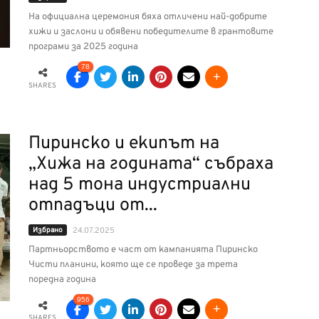
На официална церемония бяха отличени най-добрите
хижи и заслони и обявени победителите в грантовите
програми за 2025 година
78
SHARES
Пиринско и екипът на
„Хижа на годината“ събраха
над 5 тона индустриални
отпадъци от...
Избрано
24.07.2025
Партньорството е част от кампанията Пиринско
Чисти планини, която ще се проведе за трета
поредна година
956
SHARES