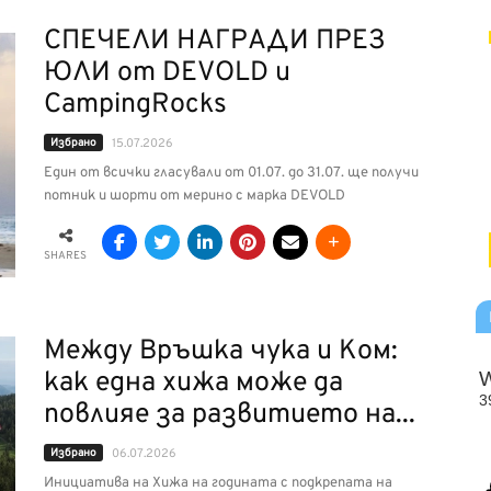
СПЕЧЕЛИ НАГРАДИ ПРЕЗ
ЮЛИ от DEVOLD и
CampingRocks
Избрано
15.07.2026
Един от всички гласували от 01.07. до 31.07. ще получи
потник и шорти от мерино с марка DEVOLD
SHARES
Между Връшка чука и Ком:
как една хижа може да
повлияе за развитието на...
Избрано
06.07.2026
Инициатива на Хижа на годината с подкрепата на