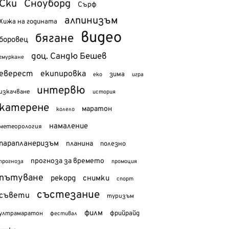
Ски
Сноуборд
Сърф
алпинизъм
Хижа на годината
видео
бягане
боровец
доц. Сандю Бешев
гмуркане
еверест
екипировка
зима
еко
игра
интервю
изкачване
история
катерене
маратон
колело
намаление
метеорология
парапланеризъм
планина
полезно
прогноза за времето
прогноза
промоция
пътуване
рекорд
снимки
спорт
състезание
съвети
туризъм
филм
фрийрайд
ултрамаратон
фестивал