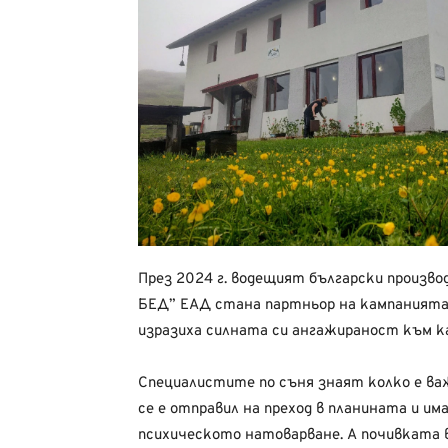
През 2024 г. водещият български производ
БЕД” ЕАД стана партньор на кампаният
изразиха силната си ангажираност към ка
Специалистите по съня знаят колко е важ
се е отправил на преход в планината и и
психическото натоварване. А почивката в