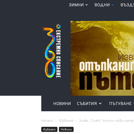
ЗИМНИ
ВОДНИ
ВЪЗД
Списание
360°
НОВИНИ
СЪБИТИЯ
ПЪТУВАНЕ
Начало
Избрано
Хижа „Тъжа“ получи нови матра
Избрано
Новини