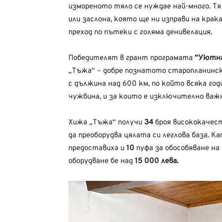
измореното тяло се нуждае най-много. Т
или заслона, която ще ни изправи на крак
преход по пътеки с голяма денивелация.
Победителят в грант програмата
“Уютна
„Тъжа“ – добре познатото старопланинск
с дължина над 600 км, по който всяка г
чужбина, и за които е изключително важ
Хижа „Тъжа“ получи
34
броя висококачес
да преоборудва цялата си леглова база.
предоставиха и
10
пуфа за обособяване на
оборудване бе над
15 000 лева.