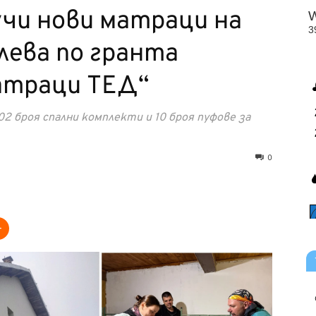
чи нови матраци на
лева по гранта
атраци ТЕД“
2 броя спални комплекти и 10 броя пуфове за
0