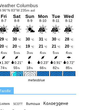
meteoblue
Тагове
Колоездене
Витоша
SCOTT
GARMIN