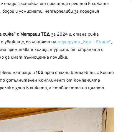
я е онази съставка от приятния престой в хижата
а, бодри и усмихнати, нетърпеливи за поредния
 хижа” с Матраци ТЕД
за 2024 г. стана хижа
о убежище, по линията на
маршрута „Ком – Емине“
,
одина преминават хиляди туристи от страната и
но да имат пълноценна почивка.
твени матраци и
102
броя спални комплекти, с които
 Като допълнителен комплимент от компанията
 релакс зона в хижата, а стойността на цялото