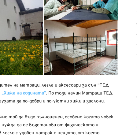
ител на матраци, легла и аксесоари за сън “ТЕД
а
„Хижа на годината“
. По този начин Матраци ТЕД
узата за по-добри и по-уютни хижи и заслони.
но той да бъде пълноценен, особено когато човек
ма нужда да се възстанови от физическото и
 легло с удобен матрак е нещото, от което