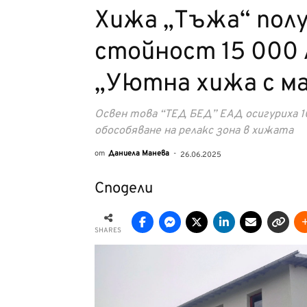
Хижа „Тъжа“ полу
стойност 15 000 
„Уютна хижа с м
Освен това “ТЕД БЕД” ЕАД осигуриха 10
обособяване на релакс зона в хижата
от
Даниела Манева
-
26.06.2025
Сподели
SHARES