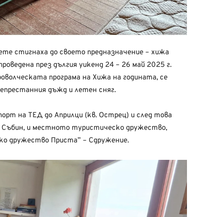
те стигнаха до своето предназначение – хижа
проведена през дългия уикенд 24 – 26 май 2025 г.
оволческата програма на Хижа на годината, се
непрестанния дъжд и летен сняг.
орт на ТЕД до Априлци (кв. Острец) и след това
я Събин, и местното туристическо дружество,
ко дружество Приста” – Сдружение.