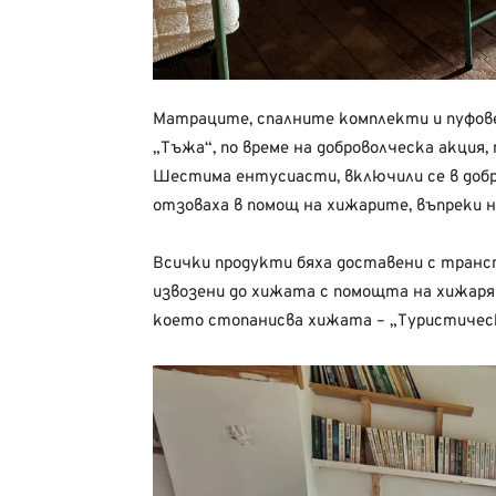
Матраците, спалните комплекти и пуфове
„Тъжа“, по време на доброволческа акция, 
Шестима ентусиасти, включили се в добр
отзоваха в помощ на хижарите, въпреки 
Всички продукти бяха доставени с трансп
извозени до хижата с помощта на хижар
което стопанисва хижата – „Туристичес