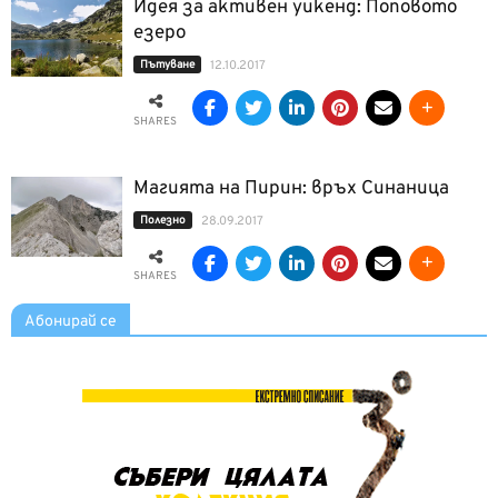
Идея за активен уикенд: Поповото
езеро
Пътуване
12.10.2017
SHARES
Магията на Пирин: връх Синаница
Полезно
28.09.2017
SHARES
Абонирай се