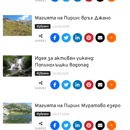
SHARES
Магията на Пирин: връх Джано
Избрано
23.08.2018
SHARES
Идея за активен уикенд:
Попинолъшки водопад
Избрано
16.08.2018
SHARES
Магията на Пирин: Муратово езеро
Избрано
05.07.2018
SHARES