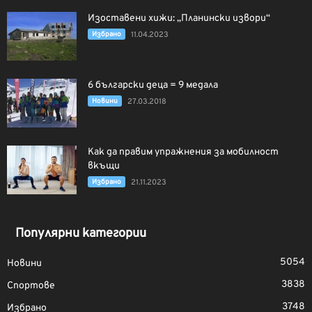
Изоставени хижи: „Планински извори“
Избрано
11.04.2023
6 български деца = 9 медала
Новини
27.03.2018
Как да правим упражнения за мобилност
вкъщи
Избрано
21.11.2023
Популярни категории
5054
Новини
3838
Спортове
3748
Избрано