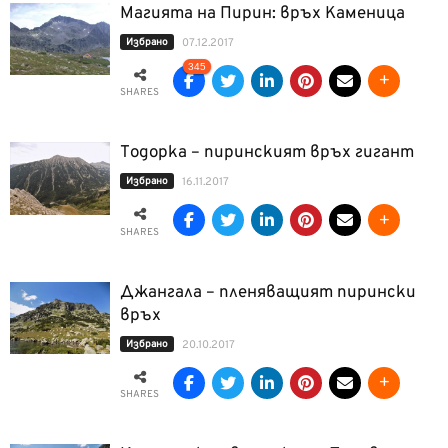
Магията на Пирин: връх Каменица
Избрано
07.12.2017
345
SHARES
Тодорка – пиринският връх гигант
Избрано
16.11.2017
SHARES
Джангала – пленяващият пирински
връх
Избрано
20.10.2017
SHARES