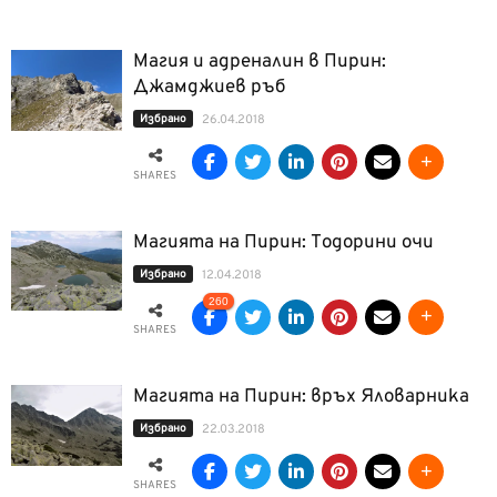
Магия и адреналин в Пирин:
Джамджиев ръб
Избрано
26.04.2018
SHARES
Магията на Пирин: Тодорини очи
Избрано
12.04.2018
260
SHARES
Магията на Пирин: връх Яловарника
Избрано
22.03.2018
SHARES