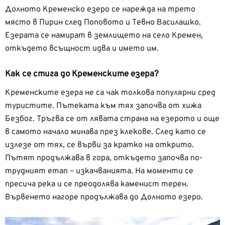
Долното Кременско езеро се нарежда на трето
място в Пирин след Поповото и Тевно Василашко.
Езерата се намират в землището на село Кремен,
откъдето всъщност идва и името им.
Как се стига до Кременските езера?
Кременските езера не са чак толкова популярни сред
туристите. Пътеката към тях започва от хижа
Безбог. Тръгва се от лявата страна на езерото и още
в самото начало минава през клекове. След като се
излезе от тях, се върви за кратко на открито.
Пътят продължава в гора, откъдето започва по-
трудният етап – изкачванията. На моменти се
пресича река и се преодолява каменист терен.
Вървенето нагоре продължава до Долното езеро.