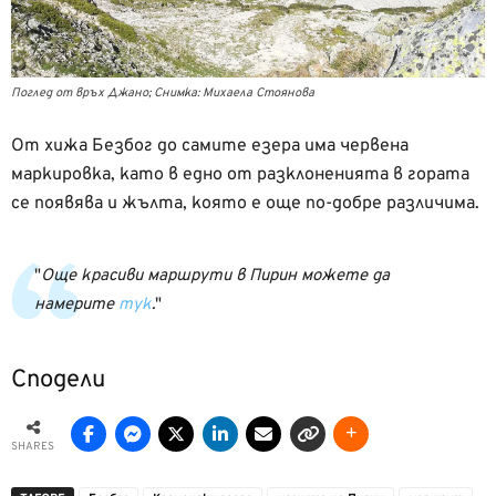
Поглед от връх Джано; Снимка: Михаела Стоянова
От хижа Безбог до самите езера има червена
маркировка, като в едно от разклоненията в гората
се появява и жълта, която е още по-добре различима.
Още красиви маршрути в Пирин можете да
намерите
тук
.
Сподели
SHARES