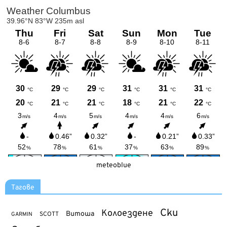
meteoblue
Тагове
Ски
Колоездене
Витоша
SCOTT
GARMIN