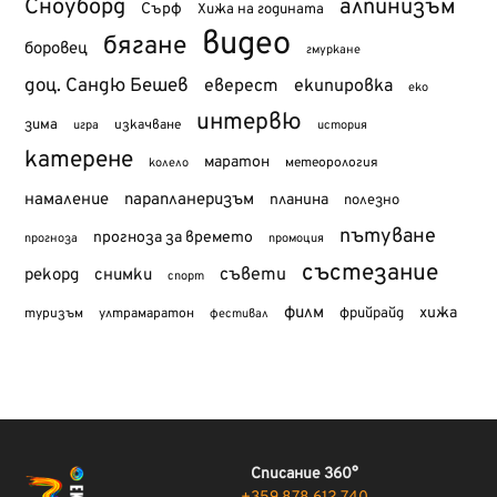
Сноуборд
алпинизъм
Сърф
Хижа на годината
видео
бягане
боровец
гмуркане
доц. Сандю Бешев
еверест
екипировка
еко
интервю
зима
изкачване
история
игра
катерене
маратон
метеорология
колело
намаление
парапланеризъм
планина
полезно
пътуване
прогноза за времето
прогноза
промоция
състезание
съвети
рекорд
снимки
спорт
филм
хижа
туризъм
фрийрайд
ултрамаратон
фестивал
Списание 360°