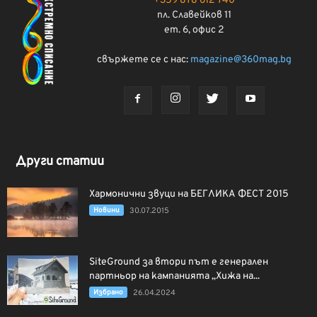
+359 878 612 740
пл. Славейков 11
ет. 6, офис 2
свържете се с нас:
magazine@360mag.bg
Други статии
Хармонични звуци на БЕГЛИКА ФЕСТ 2015
Новини
30.07.2015
SiteGround за втори път е генерален
партньор на кампанията „Хижа на...
Избрано
26.04.2024