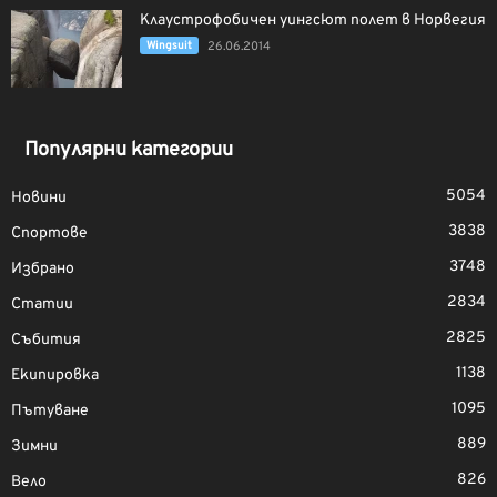
Клаустрофобичен уингсют полет в Норвегия
Wingsuit
26.06.2014
Популярни категории
5054
Новини
3838
Спортове
3748
Избрано
2834
Статии
2825
Събития
1138
Екипировка
1095
Пътуване
889
Зимни
826
Вело