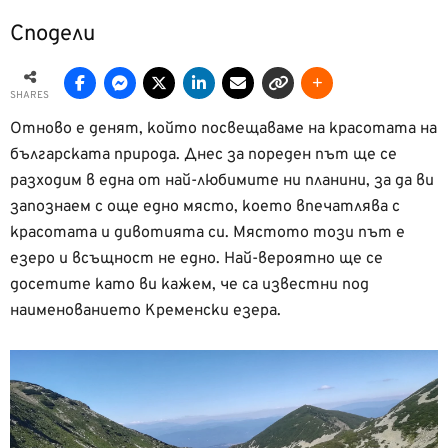
Сподели
SHARES
Отново е денят, който посвещаваме на красотата на
българската природа. Днес за пореден път ще се
разходим в една от най-любимите ни планини, за да ви
запознаем с още едно място, което впечатлява с
красотата и дивотията си. Мястото този път е
езеро и всъщност не едно. Най-вероятно ще се
досетите като ви кажем, че са известни под
наименованието Кременски езера.