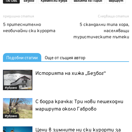
ТАГОВЕ
Безбог
Кременски езера
магията на Пирин
маршрут
предишна статия
Следваща статия
5 притеснително
5 скандални типа хора,
необичайни ски курорта
населяващи
туристическите пътеки
Подобни статии
Още от същия автор
Историята на хижа „Безбог“
Избрано
С бодра крачка: Три нови пешеходни
маршрута около Габрово
Избрано
Цени в зимните ни ски курорти за