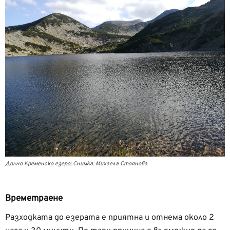
Долно Кременско езеро; Снимка: Михаела Стоянова
Времетраене
Разходката до езерата е приятна и отнема около 2