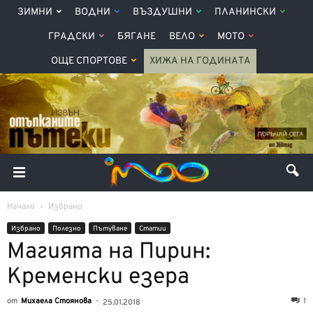
ЗИМНИ
ВОДНИ
ВЪЗДУШНИ
ПЛАНИНСКИ
ГРАДСКИ
БЯГАНЕ
ВЕЛО
МОТО
ОЩЕ СПОРТОВЕ
ХИЖА НА ГОДИНАТА
Начало
Избрано
Избрано
Полезно
Пътуване
Статии
Магията на Пирин:
Кременски езера
от
Михаела Стоянова
-
1
25.01.2018