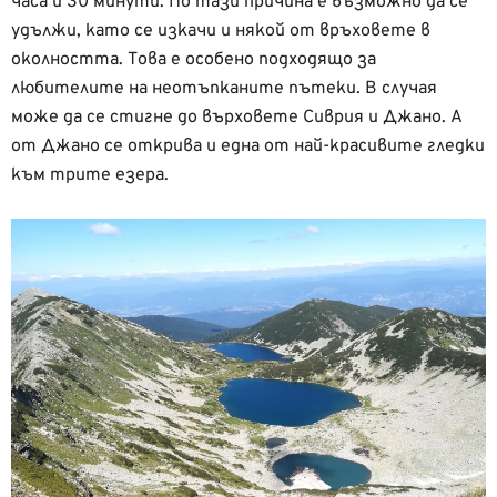
часа и 30 минути. По тази причина е възможно да се
удължи, като се изкачи и някой от връховете в
околността. Това е особено подходящо за
любителите на неотъпканите пътеки. В случая
може да се стигне до върховете Сиврия и Джано. А
от Джано се открива и една от най-красивите гледки
към трите езера.