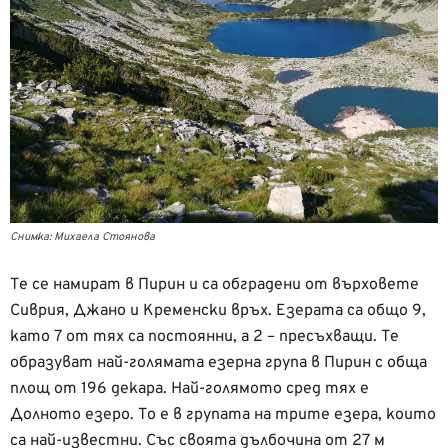
Снимка: Михаела Стоянова
Те се намират в Пирин и са обградени от върховете
Сиврия, Джано и Кременски връх. Езерата са общо 9,
като 7 от тях са постоянни, а 2 – пресъхващи. Те
образуват най-голямата езерна група в Пирин с обща
площ от 196 декара. Най-голямото сред тях е
Долното езеро. То е в групата на трите езера, които
са най-известни. Със своята дълбочина от 27 м