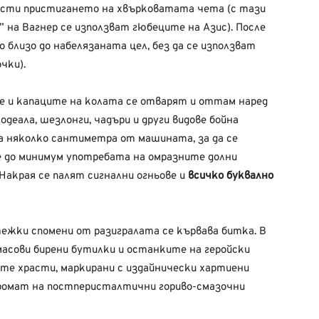
вести пристигането на хвърковатата чета (с тази
” на Вагнер се използват гюбеците на Азис). После
 близо до набелязаната цел, без да се използват
чки).
е и капаците на колата се отварят и оттам наред
деала, шезлонги, чадъри и други видове бойна
на няколко сантиметра от машината, за да се
де до минимум употребата на омразните долни
Накрая се палят сигнални огньове и
всичко буквално
тежки спомени от разигралата се кървава битка. В
асови бирени бутилки и останките на геройски
ите храсти, маркирани с издайнически хартиени
ромат на постперисталтични гориво-смазочни