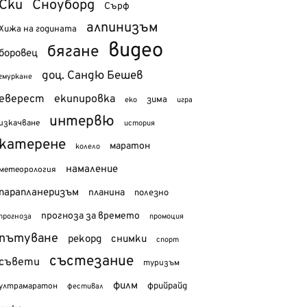
Ски
Сноуборд
Сърф
алпинизъм
Хижа на годината
видео
бягане
боровец
доц. Сандю Бешев
гмуркане
еверест
екипировка
зима
еко
игра
интервю
изкачване
история
катерене
маратон
колело
намаление
метеорология
парапланеризъм
планина
полезно
прогноза за времето
прогноза
промоция
пътуване
рекорд
снимки
спорт
състезание
съвети
туризъм
филм
фрийрайд
ултрамаратон
фестивал