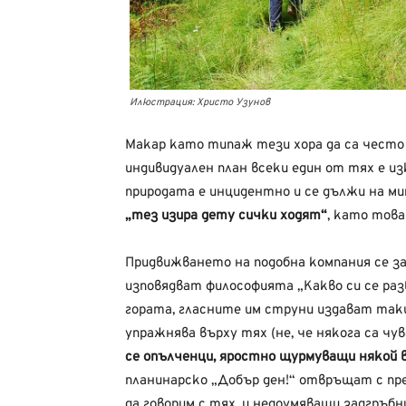
Илюстрация: Христо Узунов
Макар като типаж тези хора да са често
индивидуален план всеки един от тях е и
природата е инцидентно и се дължи на м
„тез изира дету сички ходят“
, като това
Придвижването на подобна компания се з
изповядват философията „Какво си се разв
гората, гласните им струни издават таки
упражнява върху тях (не, че някога са чув
се опълченци, яростно щурмуващи някой 
планинарско „Добър ден!“ отвръщат с пре
да говорим с тях, и недоумяващи задгръбни