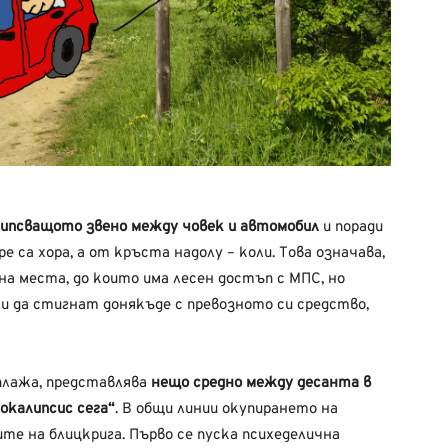
липсващото звено между човек и автомобил
и поради
 са хора, а от кръста надолу – коли. Това означава,
а места, до които има лесен достъп с МПС, но
или да стигнат донякъде с превозното си средство,
 плажа, представлява
нещо средно между десанта в
окалипсис сега“
. В общи линии окупирането на
те на блицкрига. Първо се пуска психеделична