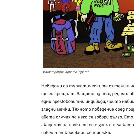
Илюстрация: Христо Узунов
Неведоми са туристическите пътеки и чо
ще го срещнат. Защото из тях, редом с об
едни прелюбопитни индивиди, чиито навиц
гладни мечки. Тяхното поведение сред пр
двата случая за него се говори дълго. Е
академия на науките се е заел с нелеката
извел 5 открояващи се типажа.