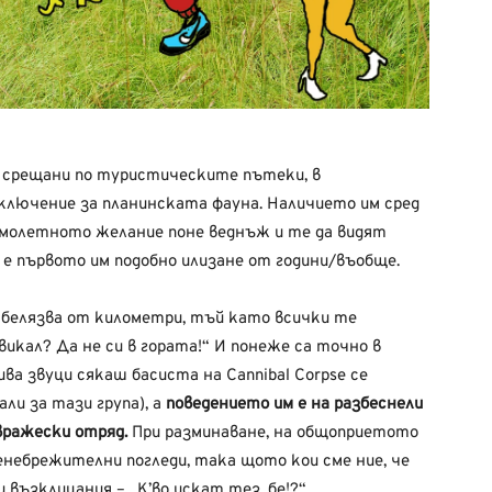
 срещани по туристическите пътеки, в
зключение за планинската фауна. Наличието им сред
имолетното желание поне веднъж и те да видят
 е първото им подобно илизане от години/въобще.
абелязва от километри, тъй като всички те
икал? Да не си в гората!“ И понеже са точно в
ва звуци сякаш басиста на Cannibal Corpse се
али за тази група), а
поведението им е на разбеснели
вражески отряд.
При разминаване, на общоприетото
небрежителни погледи, така щото кои сме ние, че
 възклицания – „К’во искат тез, бе!?“