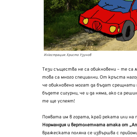
Илюстрация: Христо Узунов
Тези същества не са обикновени – те са
това са много специални. От кръста нагоре
че обикновено могат да бъдат срещнати н
бъдете сигурни, че и да няма, ако са реш
те ще успеят!
Появата им в гората, край реката или на
Нормандия и вертолетната атака от „Ап
вражеската поляна се извършва с прийоми