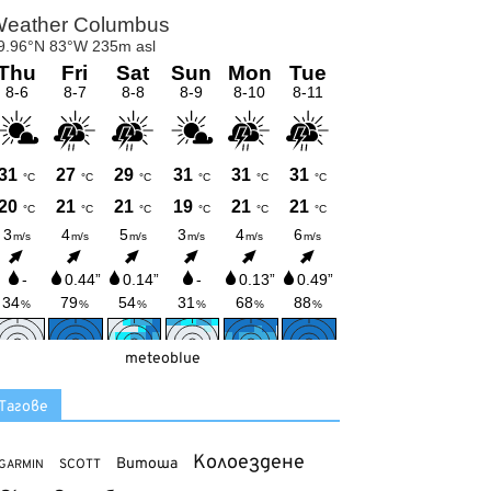
meteoblue
Тагове
Колоездене
Витоша
SCOTT
GARMIN