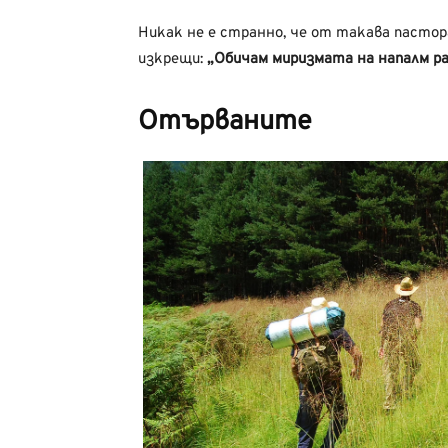
Никак не е странно, че от такава пастора
изкрещи:
„Обичам миризмата на напалм ра
Отърваните