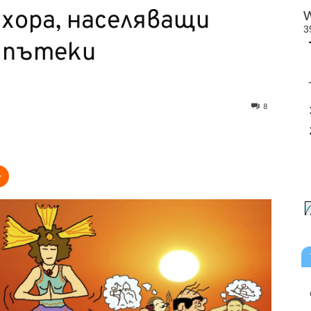
 хора, населяващи
 пътеки
8