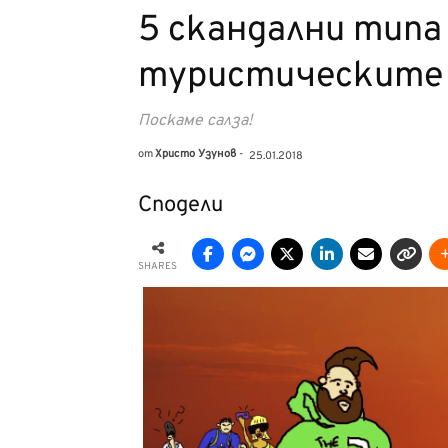
5 скандални типа
туристическите
Поскаме салза!
от
Христо Узунов
-
25.01.2018
Сподели
SHARES