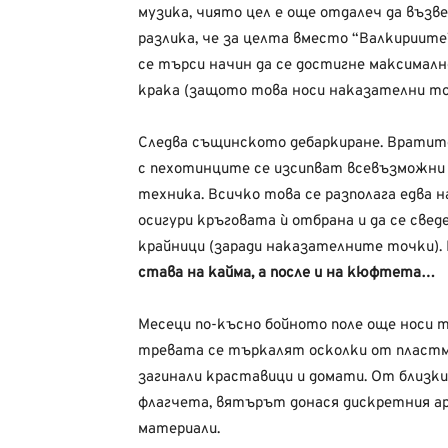
музика, чиято цел е още отдалеч да въз
разлика, че за целта вместо “Валкириите
се търси начин да се достигне максимално
крака (защото това носи наказателни то
Следва същинското дебаркиране. Вратит
с пехотинците се изсипват всевъзможни о
техника. Всичко това се разполага едва 
осигури кръговата ѝ отбрана и да се све
крайници (заради наказателните точки). 
става на кайма, а после и на кюфтета…
Месеци по-късно бойното поле още носи 
тревата се търкалят осколки от пластм
загинали краставици и домати. От близк
флагчета, вятърът донася дискретния а
материали.