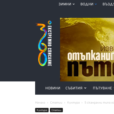
ЗИМНИ
ВОДНИ
ВЪЗД
Списание
360°
НОВИНИ
СЪБИТИЯ
ПЪТУВАНЕ
Начало
Статии
Култура
5 скандални типа 
Култура
Статии