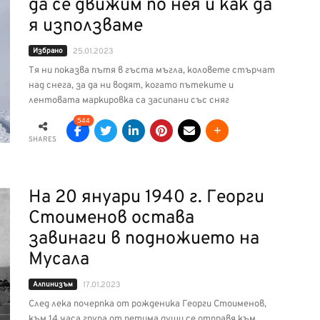
да се движим по нея и как да
я използваме
Избрано
25.01.2023
Тя ни показва пътя в гъста мъгла, коловете стърчат
над снега, за да ни водят, когато пътеките и
лентовата маркировка са засипани със сняг
544
SHARES
На 20 януари 1940 г. Георги
Стоименов остава
завинаги в подножието на
Мусала
Алпинизъм
17.01.2023
След лека почерпка от рожденика Георги Стоименов,
към 14 часа група от петима души се отправя към