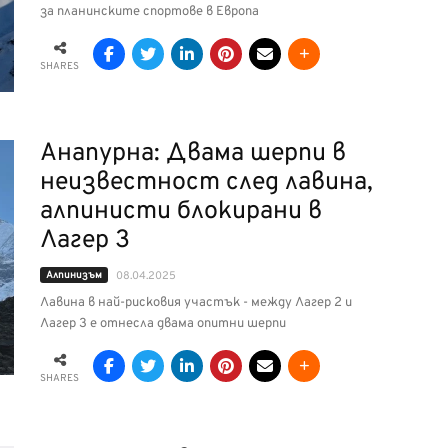
за планинските спортове в Европа
SHARES
Анапурна: Двама шерпи в
неизвестност след лавина,
алпинисти блокирани в
Лагер 3
Алпинизъм
08.04.2025
Лавина в най-рисковия участък - между Лагер 2 и
Лагер 3 e отнесла двама опитни шерпи
SHARES