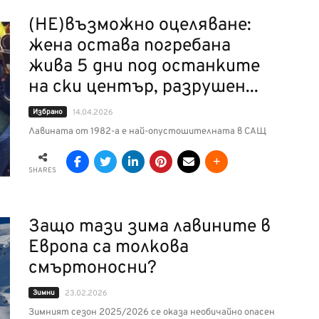
(НЕ)възможно оцеляване:
жена остава погребана
жива 5 дни под останките
на ски център, разрушен...
Избрано
14.04.2026
Лавината от 1982-а е най-опустошителната в САЩ
SHARES
Защо тази зима лавините в
Европа са толкова
смъртоносни?
Зимни
23.02.2026
Зимният сезон 2025/2026 се оказа необичайно опасен