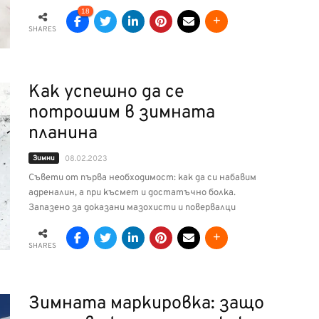
18
SHARES
Как успешно да се
потрошим в зимната
планина
Зимни
08.02.2023
Съвети от първа необходимост: как да си набавим
адреналин, а при късмет и достатъчно болка.
Запазено за доказани мазохисти и повервалци
SHARES
Зимната маркировка: защо