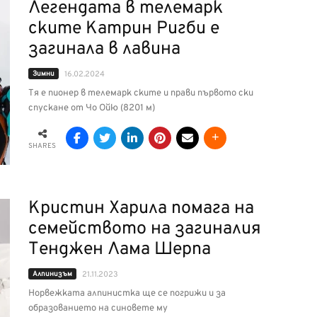
Легендата в телемарк
ските Катрин Ригби е
загинала в лавина
Зимни
16.02.2024
Тя е пионер в телемарк ските и прави първото ски
спускане от Чо Ойю (8201 м)
SHARES
Кристин Харила помага на
семейството на загиналия
Тенджен Лама Шерпа
Алпинизъм
21.11.2023
Норвежката алпинистка ще се погрижи и за
образованието на синовете му