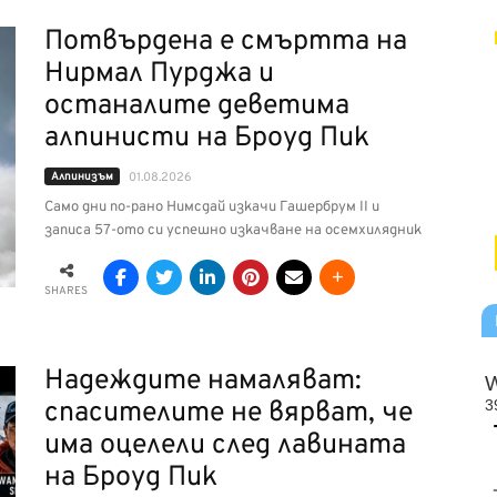
Потвърдена е смъртта на
Нирмал Пурджа и
останалите деветима
алпинисти на Броуд Пик
Алпинизъм
01.08.2026
Само дни по-рано Нимсдай изкачи Гашербрум II и
записа 57-ото си успешно изкачване на осемхилядник
SHARES
Надеждите намаляват:
спасителите не вярват, че
има оцелели след лавината
на Броуд Пик