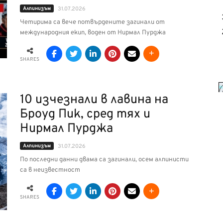
Алпинизъм
31.07.2026
Четирима са вече потвърдените загинали от
международния екип, воден от Нирмал Пурджа
SHARES
10 изчезнали в лавина на
Броуд Пик, сред тях и
Нирмал Пурджа
Алпинизъм
31.07.2026
По последни данни двама са загинали, осем алпинисти
са в неизвестност
SHARES