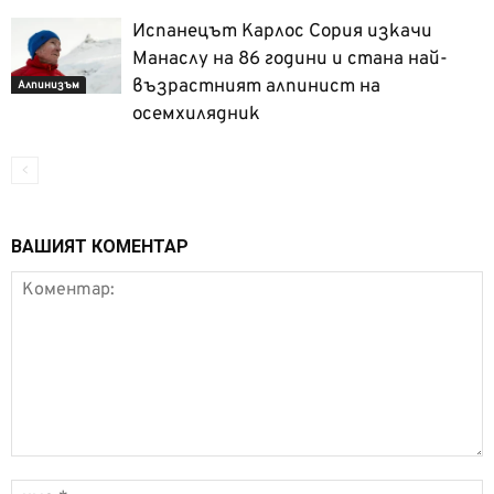
Испанецът Карлос Сория изкачи
Манаслу на 86 години и стана най-
възрастният алпинист на
Алпинизъм
осемхилядник
ВАШИЯТ КОМЕНТАР