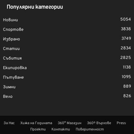
Популярни категории
5054
Новини
3838
Спортове
3749
Избрано
2834
Статии
2825
Събития
1138
Екипировка
1095
Пътуване
889
Зимни
826
Вело
За Нас
Хижа на Годината
360° Магазин
360º Върхове
Press
Проекти
Контакти
Поверителност