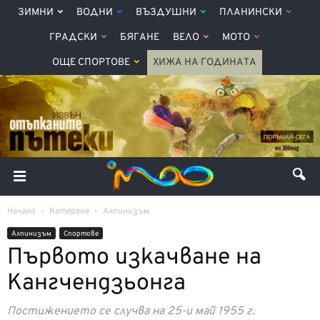
ЗИМНИ
ВОДНИ
ВЪЗДУШНИ
ПЛАНИНСКИ
ГРАДСКИ
БЯГАНЕ
ВЕЛО
МОТО
ОЩЕ СПОРТОВЕ
ХИЖА НА ГОДИНАТА
Начало
Катерене
Алпинизъм
Алпинизъм
Спортове
Първото изкачване на
Кангчендзьонга
Постижението се случва на 25-и май 1955 г.