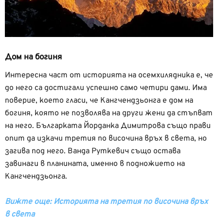
Дом на богиня
Интересна част от историята на осемхилядника е, че
до него са достигали успешно само четири дами. Има
поверие, което гласи, че Кангчендзьонга е дом на
богиня, която не позволява на други жени да стъпват
на него. Българката Йорданка Димитрова също прави
опит да изкачи третия по височина връх в света, но
загива под него. Ванда Руткевич също остава
завинаги в планината, именно в подножието на
Кангчендзьонга.
Вижте още: Историята на третия по височина връх
в света