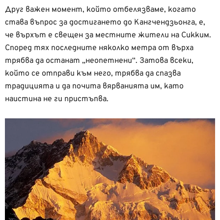
Друг важен момент, който отбелязваме, когато
става въпрос за достигането до Кангчендзьонга, е,
че върхът е свещен за местните жители на Сикким.
Според тях последните няколко метра от върха
трябва да останат „неопетнени“. Затова всеки,
който се отправи към него, трябва да спазва
традицията и да почита вярванията им, като
наистина не ги пристъпва.