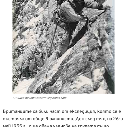
Снимка: mountainsoftravelphotos.com
Британците са били част от експедиция, която се е
състояла от общо 9 алпинисти. Ден след тях, на 26-и
май 1955 г., още двама членове на групата също