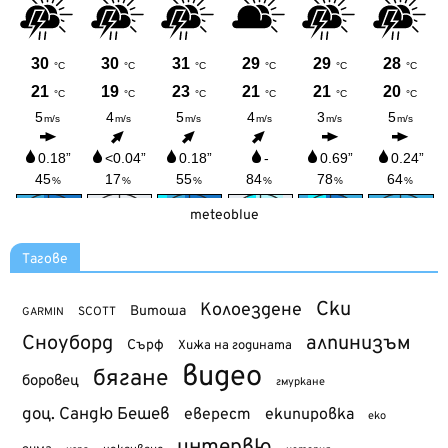
meteoblue
Тагове
Ски
Колоездене
Витоша
SCOTT
GARMIN
Сноуборд
алпинизъм
Сърф
Хижа на годината
видео
бягане
боровец
гмуркане
доц. Сандю Бешев
еверест
екипировка
еко