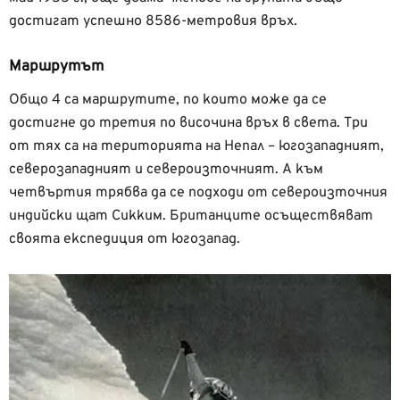
достигат успешно 8586-метровия връх.
Маршрутът
Общо 4 са маршрутите, по които може да се
достигне до третия по височина връх в света. Три
от тях са на територията на Непал – югозападният,
северозападният и североизточният. А към
четвъртия трябва да се подходи от североизточния
индийски щат Сикким. Британците осъществяват
своята експедиция от югозапад.