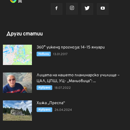
Други статии
360° уикенд прогноза: 14-15 януари
Новини
13.01.2017
Лицата на нашето планинарско училище –
ЦАЛ, ЦПШ, УЦ- „Мальовица”: ...
Избрано
18.07.2022
Хижа „Преспа“
Избрано
26.04.2024