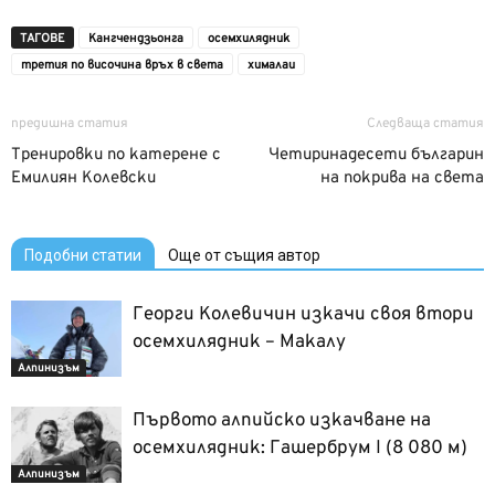
ТАГОВЕ
Кангчендзьонга
осемхилядник
третия по височина връх в света
хималаи
предишна статия
Следваща статия
Тренировки по катерене с
Четиринадесети българин
Емилиян Колевски
на покрива на света
Подобни статии
Още от същия автор
Георги Колевичин изкачи своя втори
осемхилядник – Макалу
Алпинизъм
Първото алпийско изкачване на
осемхилядник: Гашербрум I (8 080 м)
Алпинизъм