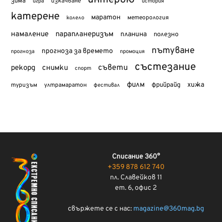
интервю
зима
изкачване
история
игра
катерене
маратон
метеорология
колело
намаление
парапланеризъм
планина
полезно
пътуване
прогноза за времето
прогноза
промоция
състезание
съвети
рекорд
снимки
спорт
филм
хижа
туризъм
фрийрайд
ултрамаратон
фестивал
Списание 360°
+359 878 612 740
пл. Славейков 11
ет. 6, офис 2
свържете се с нас:
magazine@360mag.bg