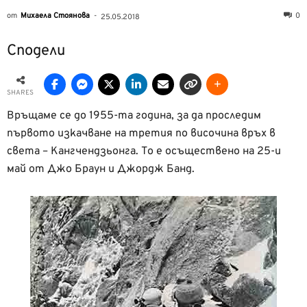
от
Михаела Стоянова
-
0
25.05.2018
Сподели
SHARES
Връщаме се до 1955-та година, за да проследим
първото изкачване на третия по височина връх в
света – Кангчендзьонга. То е осъществено на 25-и
май от Джо Браун и Джордж Банд.