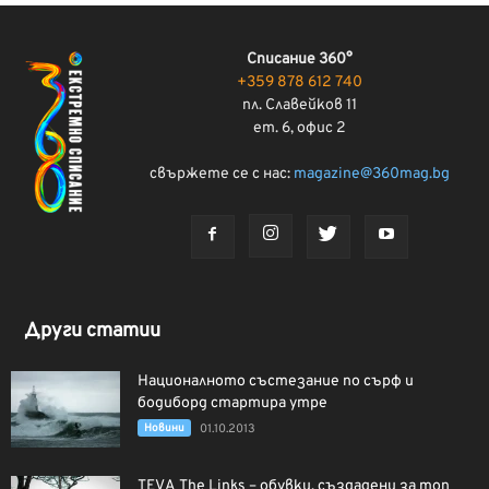
Списание 360°
+359 878 612 740
пл. Славейков 11
ет. 6, офис 2
свържете се с нас:
magazine@360mag.bg
Други статии
Националното състезание по сърф и
бодиборд стартира утре
Новини
01.10.2013
TEVA The Links – обувки, създадени за топ