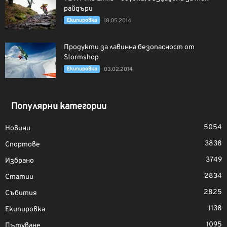
райдъри
Екипировка
18.05.2014
Продукти за лавинна безопасност от
Stormshop
Екипировка
03.02.2014
Популярни категории
5054
Новини
3838
Спортове
3749
Избрано
2834
Статии
2825
Събития
1138
Екипировка
1095
Пътуване