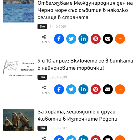
Oтбелязваме Международния ден на
Черно море със събития в няколко
селища в страната
Еко
24.10.2019
SHARES
9 и 10 април: Включете се в битката
с найлоновите торбички!
Еко
09.04.2019
SHARES
За хората, лешоядите и други
животни в Източните Родопи
Еко
03.08.2017