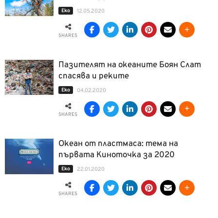
Еко
12.05.2020
SHARES
Пазителят на океаните Боян Слат
спасява и реките
Еко
04.02.2020
SHARES
Океан от пластмаса: тема на
първата Киноточка за 2020
Еко
22.01.2020
SHARES