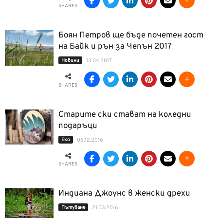
SHARES
Боян Петров ще бъде почетен гост
на Байк и рън за Чепън 2017
Новини
13.04.2017
SHARES
Старите ски стават на коледни
подаръци
Еко
06.12.2016
SHARES
Индиана Джоунс в женски дрехи
Пътуване
21.03.2016