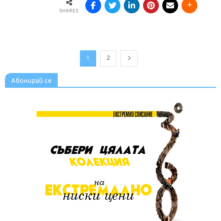
SHARES
1
2
Абонирай се