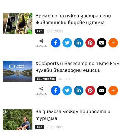
Времето на някои застрашени
животински видове изтича
Еко
31.05.2022
SHARES
XCoSports и Basecamp по пътя към
нулеви въглеродни емисии
Екипировка
14.09.2021
SHARES
За диалога между природата и
туризма
Еко
25.05.2021