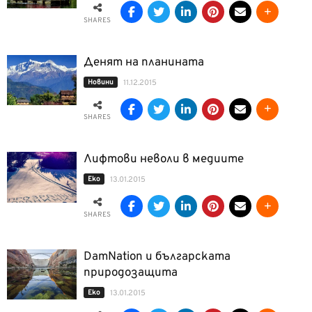
SHARES
Денят на планината
Новини
11.12.2015
SHARES
Лифтови неволи в медиите
Еко
13.01.2015
SHARES
DamNation и българската
природозащита
Еко
13.01.2015