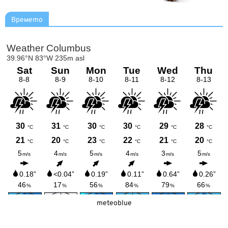
Времето
meteoblue