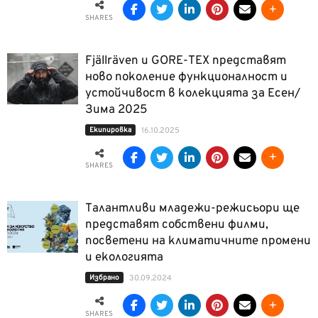
SHARES
Fjällräven и GORE-TEX представят
ново поколение функционалност и
устойчивост в колекцията за Есен/
Зима 2025
Екипировка
16.10.2025
SHARES
Талантливи младежи-режисьори ще
представят собствени филми,
посветени на климатичните промени
и екологията
Избрано
30.09.2024
SHARES