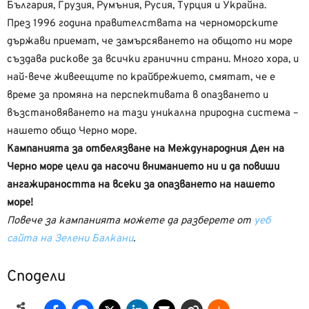
България, Грузия, Румъния, Русия, Турция и Украйна.
През 1996 година правителствата на черноморските
държави приемат, че замърсяването на общото ни море
създава рискове за всички гранични страни. Много хора, и
най-вече живеещите по крайбрежието, смятат, че е
време за промяна на перспективата в опазването и
възстановяването на тази уникална природна система –
нашето общо Черно море.
Кампанията за отбелязване на Международния Ден на
Черно море цели да насочи вниманието ни и да повиши
ангажираността на всеки за опазването на нашето
море!
Повече за кампанията можете да разберете от
уеб
сайта на Зелени Балкани
.
Сподели