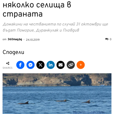
няколко селища в
страната
Домакини на честванията по случай 31 октомври ще
бъдат Поморие, Дуранкулак и Пловдив
от
360mag.bg
-
0
24.10.2019
Сподели
SHARES