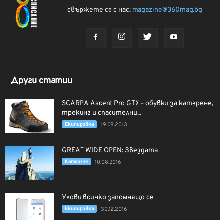
свържете се с нас:
magazine@360mag.bg
Други статии
SCARPA Ascent Pro GTX – обувки за катерене,
трекинг и спасителни...
Екипировка
19.08.2013
GREAT WIDE OPEN: Звездата
Катерене
10.08.2016
Улови всичко запомнящо се
Екипировка
30.12.2016