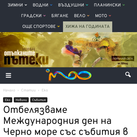
ЗИМНИ
ВОДНИ
ВЪЗДУШНИ
ПЛАНИНСКИ
ГРАДСКИ
БЯГАНЕ
ВЕЛО
МОТО
ОЩЕ СПОРТОВЕ
ХИЖА НА ГОДИНАТА
Начало
Статии
Еко
Еко
Новини
Събития
Oтбелязваме
Международния ден на
Черно море със събития в