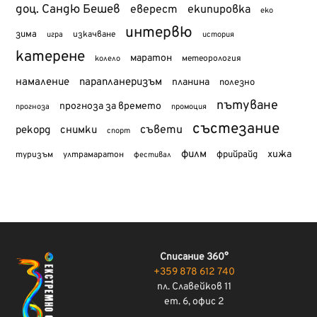
доц. Сандю Бешев
еверест
екипировка
еко
интервю
зима
изкачване
история
игра
катерене
маратон
метеорология
колело
намаление
парапланеризъм
планина
полезно
пътуване
прогноза за времето
прогноза
промоция
състезание
съвети
рекорд
снимки
спорт
филм
хижа
туризъм
фрийрайд
ултрамаратон
фестивал
Списание 360°
+359 878 612 740
пл. Славейков 11
ет. 6, офис 2