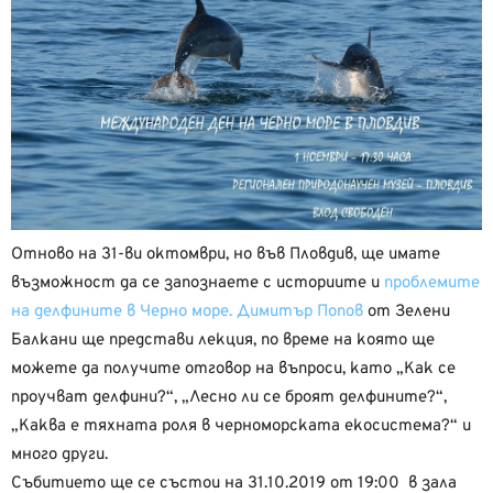
Отново на 31-ви октомври, но във Пловдив, ще имате
възможност да се запознаете с историите и
проблемите
на делфините в Черно море. Димитър Попов
от Зелени
Балкани ще представи лекция, по време на която ще
можете да получите отговор на въпроси, като „Как се
проучват делфини?“, „Лесно ли се броят делфините?“,
„Каква е тяхната роля в черноморската екосистема?“ и
много други.
Събитието ще се състои на 31.10.2019 от 19:00 в зала