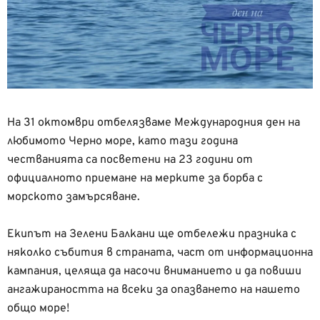
На 31 октомври отбелязваме Международния ден на
любимото Черно море, като тази година
честванията са посветени на 23 години от
официалното приемане на мерките за борба с
морското замърсяване.
Екипът на Зелени Балкани ще отбележи празника с
няколко събития в страната, част от информационна
кампания, целяща да насочи вниманието и да повиши
aнгажираността на всеки за опазването на нашето
общо море!