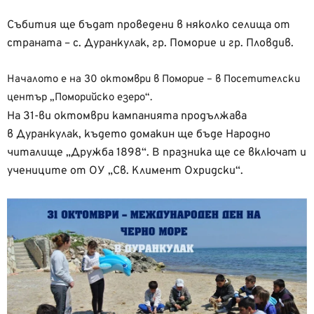
Събития ще бъдат проведени в няколко селища от
страната – с. Дуранкулак, гр. Поморие и гр. Пловдив.
Началото е на 30 октомври в Поморие – в Посетителски
център „Поморийско езеро“.
На 31-ви октомври кампанията продължава
в Дуранкулак, където домакин ще бъде Народно
читалище „Дружба 1898“. В празника ще се включат и
учениците от ОУ „Св. Климент Охридски“.