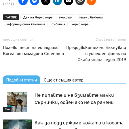
SHARES
ТАГОВЕ
Ден на Черно море
екология
зелени балкани
информационна кампания
събития
черно море
предишна статия
Следваща статия
Полеви тест на еспадрили
Предизвикателен, вълнуващ
Boreal от магазини Стената
и успешен финал на
Скайрънинг сезон 2019
Подобни статии
Още от същия автор
Не пипайте и не взимайте малки
сърнички, освен ако не са ранени
Еко
Как да поддържаме кожата и косата