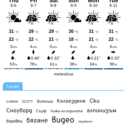
meteoblue
Тагове
Ски
Колоездене
Витоша
SCOTT
GARMIN
Сноуборд
алпинизъм
Сърф
Хижа на годината
видео
бягане
боровец
гмуркане