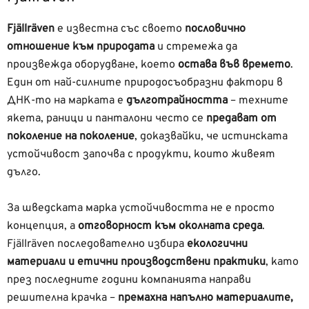
Fjällräven
е известна със своето
пословично
отношение към природата
и стремежа да
произвежда оборудване, което
остава във времето
.
Един от най-силните природосъобразни фактори в
ДНК-то на марката е
дълготрайността
– техните
якета, раници и панталони често се
предават от
поколение на поколение
, доказвайки, че истинската
устойчивост започва с продукти, които живеят
дълго.
За шведската марка устойчивостта не е просто
концепция, а
отговорност към околната среда
.
Fjällräven последователно избира
екологични
материали и етични производствени практики
, като
през последните години компанията направи
решителна крачка –
премахна напълно материалите,