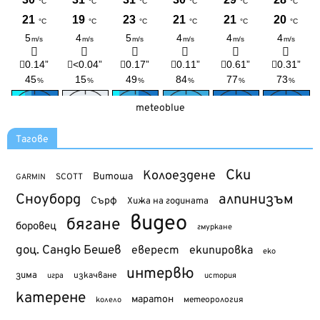
meteoblue
Тагове
Ски
Колоездене
Витоша
SCOTT
GARMIN
Сноуборд
алпинизъм
Сърф
Хижа на годината
видео
бягане
боровец
гмуркане
доц. Сандю Бешев
еверест
екипировка
еко
интервю
зима
изкачване
история
игра
катерене
маратон
метеорология
колело