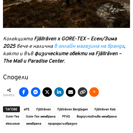
Колекцията
Fjällräven x GORE-TEX – Есен/Зима
2025
вече е налична
в онлайн магазина на бранда
,
както и във
физическите обекти на Fjällräven –
The Mall и Paradise Center
.
Сподели
SHARES
ТАГОВЕ
ePE
Fjällräven
Fjällräven Bergtagen
Fjällräven Keb
Gore-Tex
Gore-Tex мембрана
PFAS
водоустойчива мембрана
екология
мембрана
природосъобразно