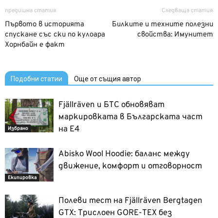
предишна статия
Следваща статия
Първото в историята
Билките и техните полезни
спускане със ски по кулоара
свойства: Имунитет
Хорнбайн е факт
Подобни статии
Още от същия автор
Fjällräven и БТС обновяват
маркировката в Българската част
на Е4
Избрано
Abisko Wool Hoodie: баланс между
движение, комфорт и отговорност
Екипировка
Полеви тест на Fjällräven Bergtagen
GTX: Трислоен GORE-TEX без