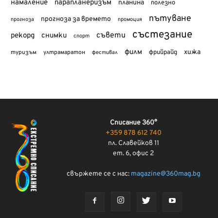
намаление
парапланеризъм
планина
полезно
пътуване
прогноза за времето
прогноза
промоция
състезание
съвети
рекорд
снимки
спорт
филм
хижа
туризъм
фрийрайд
ултрамаратон
фестивал
Списание 360°
+359 878 612 740
пл. Славейков 11
ет. 6, офис 2
свържете се с нас:
magazine@360mag.bg