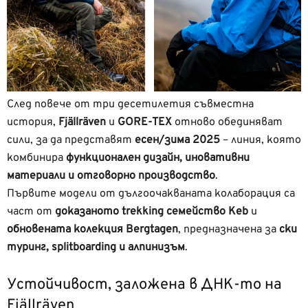
След повече от три десетилетия съвместна
история,
Fjällräven
и
GORE-TEX
отново обединяват
сили, за да представят
есен/зима 2025
– линия, която
комбинира
функционален дизайн, иновативни
материали и отговорно производство
.
Първите модели от дългоочакваната колаборация са
част от
доказаното trekking семейство Keb
и
обновената колекция Bergtagen
, предназначена за
ски
туринг, splitboarding и алпинизъм
.
Устойчивост, заложена в ДНК-то на
Fjällräven