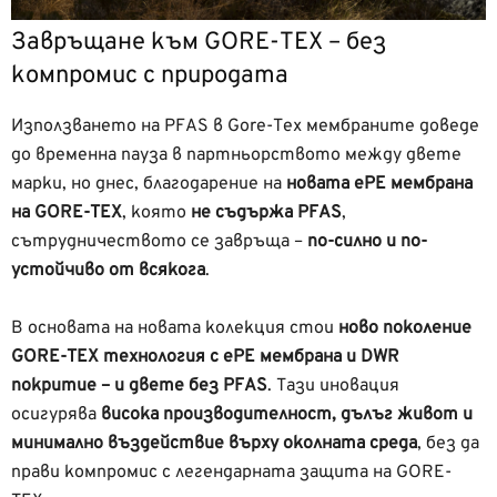
Завръщане към GORE-TEX – без
компромис с природата
Използването на PFAS в Gore-Tex мембраните доведе
до временна пауза в партньорството между двете
марки, но днес, благодарение на
новата ePE мембрана
на GORE-TEX
, която
не съдържа PFAS
,
сътрудничеството се завръща –
по-силно и по-
устойчиво от всякога
.
В основата на новата колекция стои
ново поколение
GORE-TEX технология с ePE мембрана и DWR
покритие – и двете без PFAS
. Тази иновация
осигурява
висока производителност, дълъг живот и
минимално въздействие върху околната среда
, без да
прави компромис с легендарната защита на GORE-