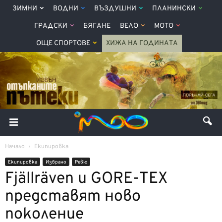
ЗИМНИ
ВОДНИ
ВЪЗДУШНИ
ПЛАНИНСКИ
ГРАДСКИ
БЯГАНЕ
ВЕЛО
МОТО
ОЩЕ СПОРТОВЕ
ХИЖА НА ГОДИНАТА
Начало
Екипировка
Екипировка
Избрано
Ревю
Fjällräven и GORE-TEX
представят ново
поколение