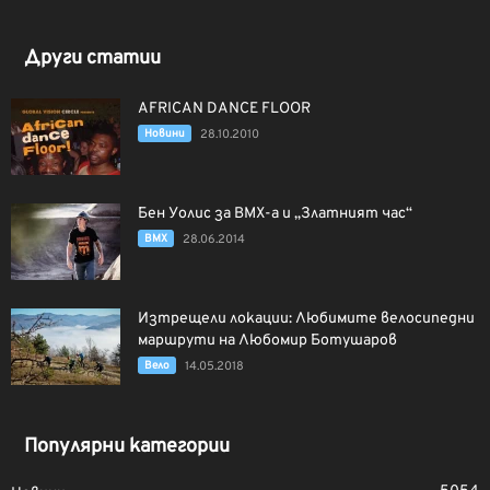
Други статии
AFRICAN DANCE FLOOR
Новини
28.10.2010
Бен Уолис за BMX-а и „Златният час“
BMX
28.06.2014
Изтрещели локации: Любимите велосипедни
маршрути на Любомир Ботушаров
Вело
14.05.2018
Популярни категории