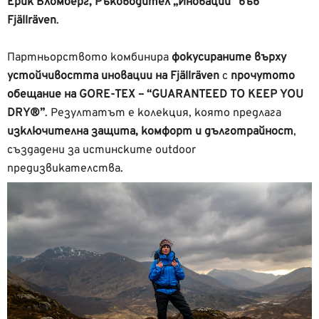
Ерик Бломберг, Ръководител „Иновации“ във
Fjällräven
.
Партньорството комбинира
фокусираните върху
устойчивостта иновации на Fjällräven
с
прочутото
обещание на GORE-TEX – “GUARANTEED TO KEEP YOU
DRY®”
. Резултатът е колекция, която предлага
изключителна защита, комфорт и дълготрайност
,
създадени за истинските outdoor
предизвикателства.