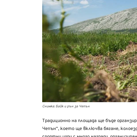
Снимка: Байк и рън за Чепън
Традиционно на площада ще бъде органзир
Чепън“, което ще включва бягане, колоез
спортни игри с много награди, организир