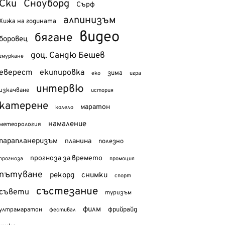
Ски
Сноуборд
Сърф
алпинизъм
Хижа на годината
видео
бягане
боровец
доц. Сандю Бешев
гмуркане
еверест
екипировка
зима
еко
игра
интервю
изкачване
история
катерене
маратон
колело
намаление
метеорология
парапланеризъм
планина
полезно
прогноза за времето
прогноза
промоция
пътуване
рекорд
снимки
спорт
състезание
съвети
туризъм
филм
фрийрайд
ултрамаратон
фестивал