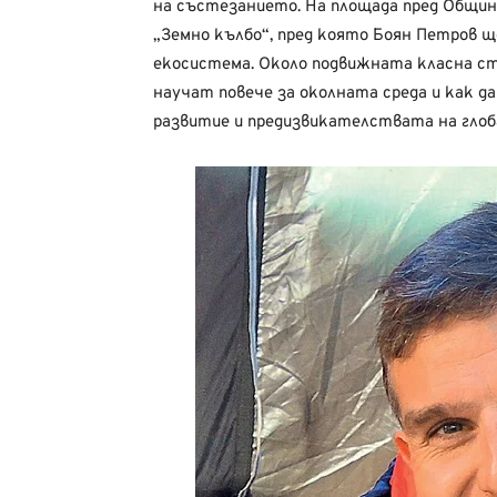
на състезанието. На площада пред Общи
„Земно кълбо“, пред която Боян Петров щ
екосистема. Около подвижната класна с
научат повече за околната среда и как 
развитие и предизвикателствата на глоб