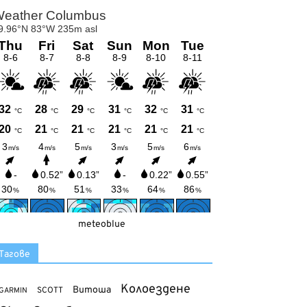
meteoblue
Тагове
Колоездене
Витоша
SCOTT
GARMIN