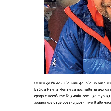
Освен да включи всички фенове на бягане
Байк и Рън за Чепън си поставя за цел да
града с неговите възможности за туризъ
година ще бъде организиран тур в две час