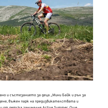
ано и състезанието за деца „Мини Байк и рън за
дене, въжен парк на предизвикателствата и
ани от детска занималня Аctive Summer. Още