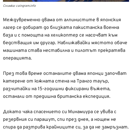
Снимка: caingram.info
Междувременно двама от алпинистите в японския
лагер се добират до близката пакистанска военна
база и с помощта на хеликоптер се насочват към
бедстващия им другар. Наближавайки мястото обаче
машината става нестабилна и пилотът прекратява
операцията.
През това време останалите двама японци започват
катерене от южната стена на Транго тауър,
разчитайки на 15-годишни фиксирани въжета,
останали от предишна британска експедиция.
Докато чака спасението си Минамиура се увива с
резервния си парашут, спи през днея, а нощем не
спира да разтрива крайниците си, за да не замръзнат.