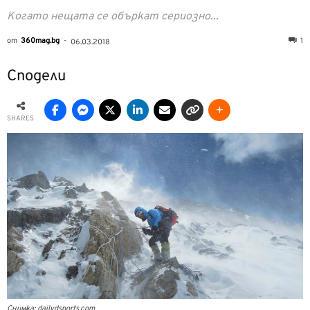
Когато нещата се объркат сериозно...
от
360mag.bg
-
1
06.03.2018
Сподели
SHARES
Снимка: dailydsports.com