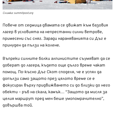
Снимка: summitpost.org
Повече от седмица двамата се движат към базовия
лагер в условията на непрестанни силни ветрове,
примесени със сняг. Заради нараняванията си Дъг е
принуден да пълзи на колене.
Въпреки силните болки алпинистите съумяват да се
доберат до лагера, където още дълго време чакат
помощ. По-късно Дъг Скот споделя, че е успял да
допълзи само защото през цялото време се е
фокусирал върху придвижването си до близки до него
обекти – ръб на скала, камък… “Защото да мисля за
целия маршрут пред мен беше умопомрачително”,
довършва той.