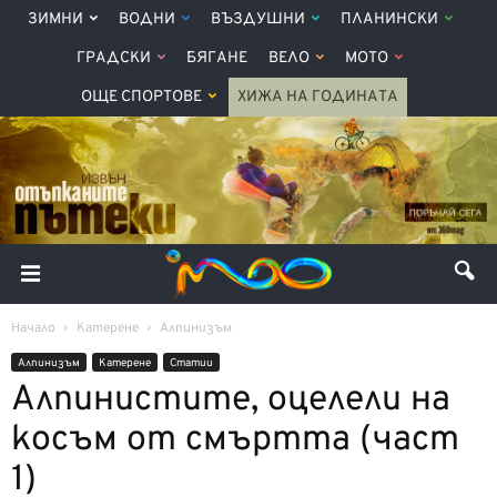
ЗИМНИ
ВОДНИ
ВЪЗДУШНИ
ПЛАНИНСКИ
ГРАДСКИ
БЯГАНЕ
ВЕЛО
МОТО
ОЩЕ СПОРТОВЕ
ХИЖА НА ГОДИНАТА
Начало
Катерене
Алпинизъм
Алпинизъм
Катерене
Статии
Алпинистите, оцелели на
косъм от смъртта (част
1)