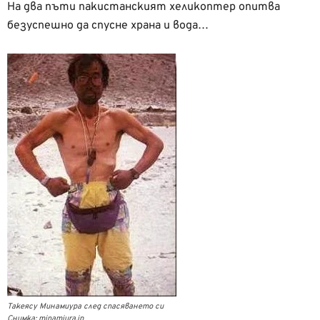
На два пъти пакистанският хеликоптер опитва
безуспешно да спусне храна и вода…
Такеясу Минамиура след спасяването си
Снимка: minamiura.jp