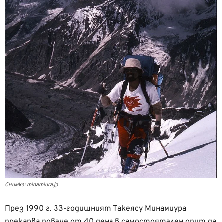
Снимка: minamiura.jp
През 1990 г. 33-годишният Такеясу Минамиура
прекарва повече от 40 дена в самостоятелен опит да