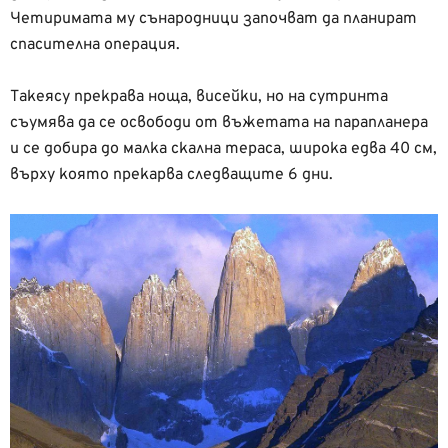
Четиримата му сънародници започват да планират
спасителна операция.
Такеясу прекрава ноща, висейки, но на сутринта
съумява да се освободи от въжетата на парапланера
и се добира до малка скална тераса, широка едва 40 см,
върху която прекарва следващите 6 дни.