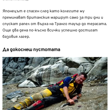
Японецът е спасен след като колегите му
преминават британския маршрут само за три дни и
спускат рапел от върха на Транго тауър до терасата.
Още два дена по-късно всички успешно достигат
базовия лагер.
Да докоснеш пустотата