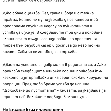
и се отправя към базовия лагер.
Джо обаче оцелява. Без храна и вода и с тежка
травма, която не му позволява да се катери той
предприема спускане надолу по пукнатината и…
успява да излезе! В следващите три дни и половина
алпинистът пълзи, агонизирайки, по пресечения
терен към базовия лагер и достига до него точно
когато Саймън се готви да си тръгва.
Двамата успешно се завръщат в родината си, а Джо
прекарва следващите няколко години прикован към
леглото, изтърпявайки цяла серия сложни хирургични
операции. През това време успява да напише
“Докосване до пустотата” – книгата, разказваща за
един от най-великите подвизи в алпинизма!
На колене към спасението