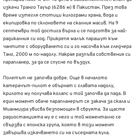
изкачи Транго Тауър (6286 м) в Пакистан. През това
време изтегля стотици килограми храна, вода и
екипировка по склоновете на скалния масив. На 9
септември той достига върха и се подготвя за най-
радикалния си ход. Прикрепя малък парашут към
чантите с оборудването си и го насочва към гледчера
Танг, 2000 м по-надолу. Накрая разпъва собствения си
парапланер, за да се спусне по въздух.
Полетът не започва добре. Още в началото
катерачът-пилот е обърнат с главата надолу,
крилото му получава колапс и той започва да пада. В
един момент обаче парапланерът се закача за скала и
Мианмиура увисва безпомощен в сбруята. За щасте
радиостанцията му е с него и той моментално се
свързва с японска група, която в този момент
завършва изкачването си на съседната кула.