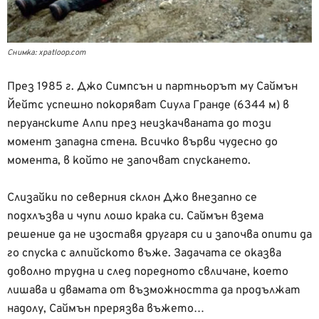
Снимка: xpatloop.com
През 1985 г. Джо Симпсън и партньорът му Саймън
Йейтс успешно покоряват Сиула Гранде (6344 м) в
перуанските Алпи през неизкачваната до този
момент западна стена. Всичко върви чудесно до
момента, в който не започват спускането.
Слизайки по северния склон Джо внезапно се
подхлъзва и чупи лошо крака си. Саймън взема
решение да не изоставя другаря си и започва опити да
го спуска с алпийското въже. Задачата се оказва
доволно трудна и след поредното свличане, което
лишава и двамата от възможността да продължат
надолу, Саймън прерязва въжето…