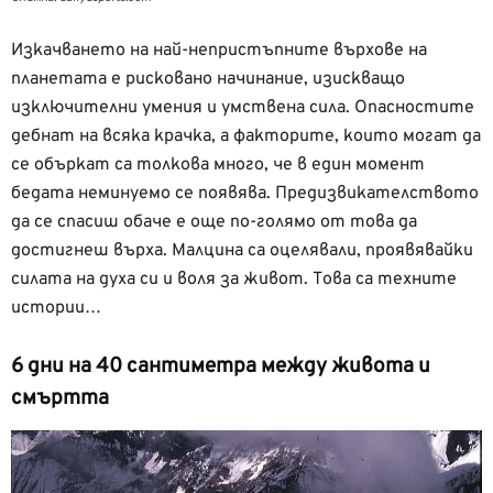
Изкачването на най-непристъпните върхове на
планетата е рисковано начинание, изискващо
изключителни умения и умствена сила. Опасностите
дебнат на всяка крачка, а факторите, които могат да
се объркат са толкова много, че в един момент
бедата неминуемо се появява. Предизвикателството
да се спасиш обаче е още по-голямо от това да
достигнеш върха. Малцина са оцелявали, проявявайки
силата на духа си и воля за живот. Това са техните
истории…
6 дни на 40 сантиметра между живота и
смъртта