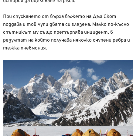
история за оцеляване на ръба.
При спускането от върха въжето на Дъг Скот
поддава и той чупи двата си глезена. Малко по-късно
спътникът му също претърпява инцидент, в
резултат на който получава няколко счупени ребра и
тежка пневмония.