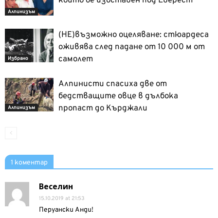
който бе изоставен под Еверест
Алпинизъм
(НЕ)възможно оцеляване: стюардеса
оживява след падане от 10 000 м от
самолет
Избрано
Алпинисти спасиха две от
бедстващите овце в дълбока
пропаст до Кърджали
Алпинизъм
1 коментар
Веселин
15.10.2019 at 21:53
Перуански Анди!