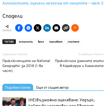
Алпинистите, оцелели на косъм от смъртта – част 2
Сподели
SHARES
ТАГОВЕ
алпинисти
връх
оцеляване
спускане
предишна статия
Следваща статия
Приключенците на National
Приключиха зимните опити
Geographic за 2018 (1-ва
в Каракорум и Хималаите
част)
Подобни статии
Още от същия автор
(НЕ)възможно оцеляване: Уедърс,