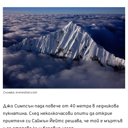
Снимка: everestian.com
Джо Симпсън пада повече от 40 метра в ледникова
пукнатина. След неколкочасови опити да открие
приятеля си Саймън Йейтс решава, че той е мъртъв