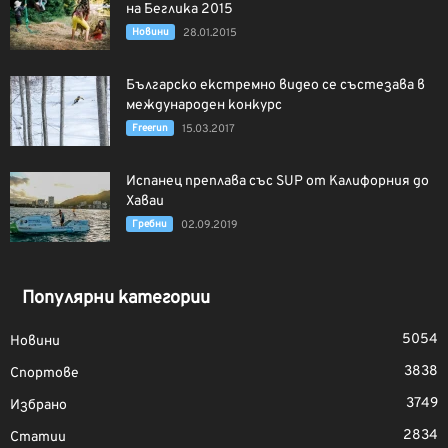
на Беглика 2015
Новини
28.01.2015
Българско екстремно видео се състезава в
международен конкурс
Freerun
15.03.2017
Испанец преплава със SUP от Калифорния до
Хаваи
Гребни
02.09.2019
Популярни категории
5054
Новини
3838
Спортове
3749
Избрано
2834
Статии