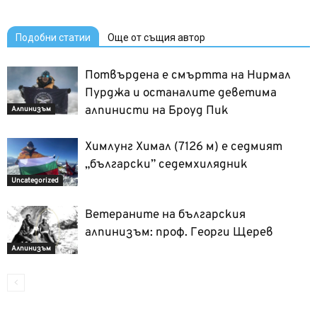
Подобни статии
Още от същия автор
Потвърдена е смъртта на Нирмал
Пурджа и останалите деветима
алпинисти на Броуд Пик
Алпинизъм
Химлунг Химал (7126 м) e седмият
„български” седемхилядник
Uncategorized
Ветераните на българския
алпинизъм: проф. Георги Щерев
Алпинизъм