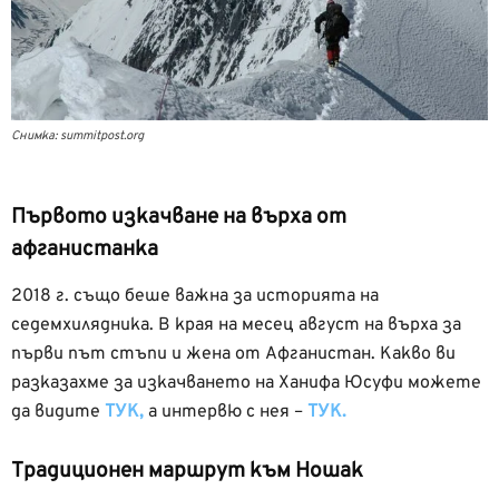
Снимка: summitpost.org
Първото изкачване на върха от
афганистанка
2018 г. също беше важна за историята на
седемхилядника. В края на месец август на върха за
първи път стъпи и жена от Афганистан. Какво ви
разказахме за изкачването на Ханифа Юсуфи можете
да видите
ТУК,
а интервю с нея –
ТУК.
Традиционен маршрут към Ношак