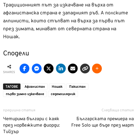
Традиционният път за изкачване на върха от
афганистанска страна е западният ръб. А полските
алпинисти, които стъпват на върха за първи път
през зимата, минават от северната страна на
Ношак.
Сподели
SHARES
ТАГОВЕ
Афганистан
Ношак
Пакистан
първо зимно изкачване
седемхилядник
предишна статия
Следваща статия
Четирима българи с каяк
Българската премиера на
през норвежките фиорди:
Free Solo ще бъде през март
Тийзър