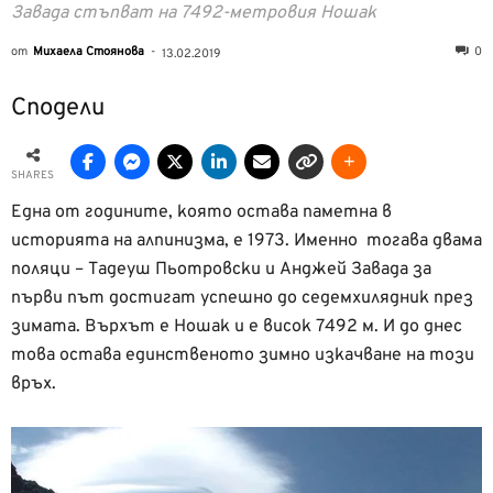
Завада стъпват на 7492-метровия Ношак
от
Михаела Стоянова
-
0
13.02.2019
Сподели
SHARES
Една от годините, която остава паметна в
историята на алпинизма, е 1973. Именно тогава двама
поляци – Тадеуш Пьотровски и Анджей Завада за
първи път достигат успешно до седемхилядник през
зимата. Върхът е Ношак и е висок 7492 м. И до днес
това остава единственото зимно изкачване на този
връх.