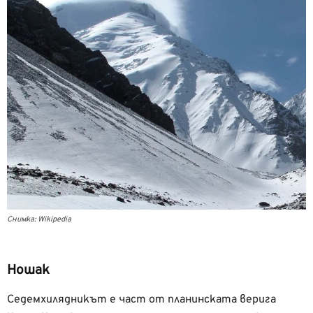
Снимка: Wikipedia
Ношак
Седемхилядникът е част от планинската верига