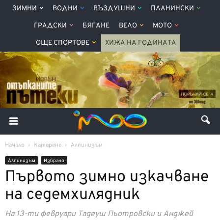
ЗИМНИ
ВОДНИ
ВЪЗДУШНИ
ПЛАНИНСКИ
ГРАДСКИ
БЯГАНЕ
ВЕЛО
МОТО
ОЩЕ СПОРТОВЕ
ХИЖА НА ГОДИНАТА
Начало
Катерене
Алпинизъм
Алпинизъм
Избрано
Първото зимно изкачване
на седемхилядник
На 13-ти февруари Тадеуш Пьотровски и Анджей