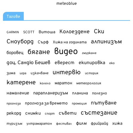
meteoblue
Тагове
Ски
Колоездене
Витоша
SCOTT
GARMIN
Сноуборд
алпинизъм
Сърф
Хижа на годината
видео
бягане
боровец
гмуркане
доц. Сандю Бешев
еверест
екипировка
еко
интервю
зима
изкачване
история
игра
катерене
маратон
метеорология
колело
намаление
парапланеризъм
планина
полезно
пътуване
прогноза за времето
прогноза
промоция
състезание
съвети
рекорд
снимки
спорт
филм
хижа
туризъм
фрийрайд
ултрамаратон
фестивал