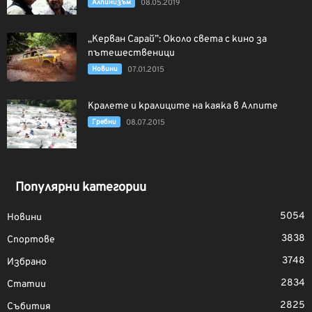
Алпинизъм
08.05.2019
„Керван Сарай”: Около света с кино за
пътешественици
Новини
07.01.2015
Кралете и кралиците на каяка в Алпите
Гребни
08.07.2015
Популярни категории
5054
Новини
3838
Спортове
3748
Избрано
2834
Статии
2825
Събития