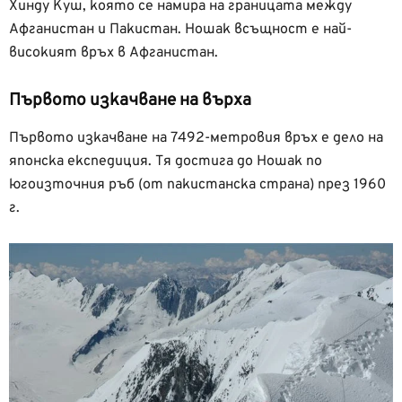
Хинду Куш, която се намира на границата между
Афганистан и Пакистан. Ношак всъщност е най-
високият връх в Афганистан.
Първото изкачване на върха
Първото изкачване на 7492-метровия връх е дело на
японска експедиция. Тя достига до Ношак по
югоизточния ръб (от пакистанска страна) през 1960
г.