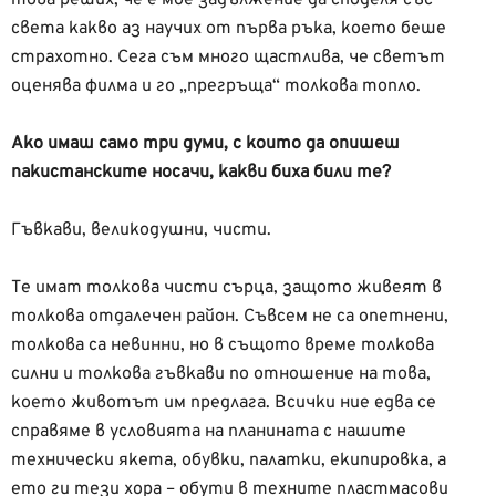
света какво аз научих от първа ръка, което беше
страхотно. Сега съм много щастлива, че светът
оценява филма и го „прегръща“ толкова топло.
Ако имаш само три думи, с които да опишеш
пакистанските носачи, какви биха били те?
Гъвкави, великодушни, чисти.
Те имат толкова чисти сърца, защото живеят в
толкова отдалечен район. Съвсем не са опетнени,
толкова са невинни, но в същото време толкова
силни и толкова гъвкави по отношение на това,
което животът им предлага. Всички ние едва се
справяме в условията на планината с нашите
технически якета, обувки, палатки, екипировка, а
ето ги тези хора – обути в техните пластмасови