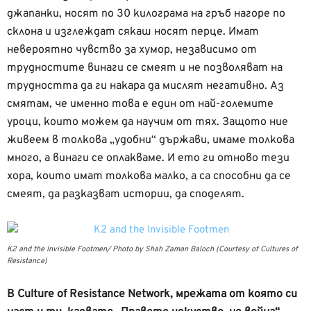
джапанки, носят по 30 килограма на гръб нагоре по
склона и изглеждат сякаш носят перце. Имат
невероятно чувство за хумор, независимо от
трудностите винаги се смеят и не позволяват на
трудността да ги накара да мислят негативно. Аз
смятам, че именно това е един от най-големите
уроци, които можем да научим от тях. Защото ние
живеем в толкова „удобни“ държави, имаме толкова
много, а винаги се оплакваме. И ето ги отново тези
хора, които имат толкова малко, а са способни да се
смеят, да разказват истории, да споделят.
К2 and the Invisible Footmen/ Photo by Shah Zaman Baloch (Courtesy of Cultures of
Resistance)
В Culture of Resistance Network, мрежата от която си