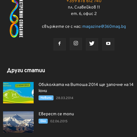
+359 878 612 740
пл. Славейков 11
ет. 6, офис 2
свържете се с нас:
magazine@360mag.bg
Други статии
Обиколката на Витоша 2014 ще започне на 14
юни
Новини
28.03.2014
Еверест се топи
Еко
02.06.2015