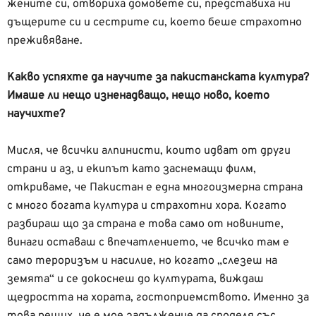
жените си, отвориха домовете си, представиха ни
дъщерите си и сестрите си, което беше страхотно
преживяване.
Какво успяхте да научите за пакистанската култура?
Имаше ли нещо изненадващо, нещо ново, което
научихте?
Мисля, че всички алпинисти, които идват от други
страни и аз, и екипът като заснемащи филм,
откриваме, че Пакистан е една многоизмерна страна
с много богата култура и страхотни хора. Когато
разбираш що за страна е това само от новините,
винаги оставаш с впечатлението, че всичко там е
само тероризъм и насилие, но когато „слезеш на
земята“ и се докоснеш до културата, виждаш
щедростта на хората, гостоприемството. Именно за
това реших, че е мое задължение да споделя със