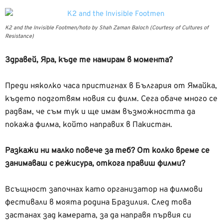
К2 and the Invisible Footmen/hoto by Shah Zaman Baloch (Courtesy of Cultures of
Resistance)
Здравей, Яра, къде те намирам в момента?
Преди няколко часа пристигнах в България от Ямайка,
където подготвям новия си филм. Сега обаче много се
радвам, че съм тук и ще имам възможността да
покажа филма, който направих в Пакистан.
Разкажи ни малко повече за теб? От колко време се
занимаваш с режисура, откога правиш филми?
Всъщност започнах като организатор на филмови
фестивали в моята родина Бразилия. След това
застанах зад камерата, за да направя първия си