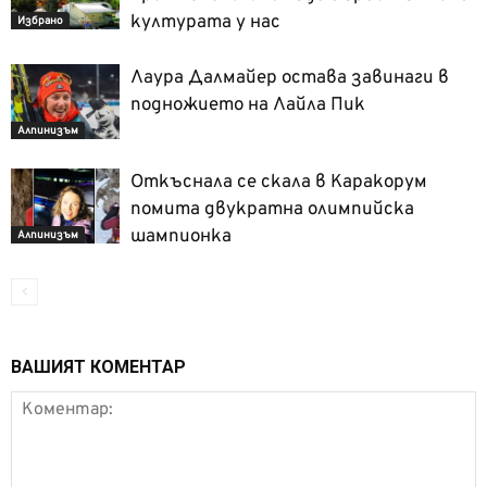
културата у нас
Избрано
Лаура Далмайер остава завинаги в
подножието на Лайла Пик
Алпинизъм
Откъснала се скала в Каракорум
помита двукратна олимпийска
шампионка
Алпинизъм
ВАШИЯТ КОМЕНТАР