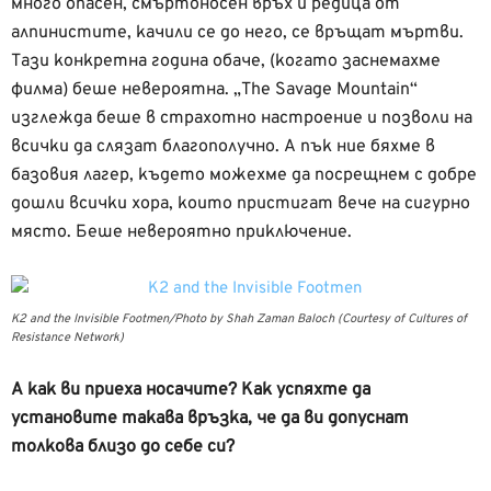
много опасен, смъртоносен връх и редица от
алпинистите, качили се до него, се връщат мъртви.
Тази конкретна година обаче, (когато заснемахме
филма) беше невероятна. „The Savage Mountain“
изглежда беше в страхотно настроение и позволи на
всички да слязат благополучно. А пък ние бяхме в
базовия лагер, където можехме да посрещнем с добре
дошли всички хора, които пристигат вече на сигурно
място. Беше невероятно приключение.
К2 and the Invisible Footmen/Photo by Shah Zaman Baloch (Courtesy of Cultures of
Resistance Network)
А как ви приеха носачите? Как успяхте да
установите такава връзка, че да ви допуснат
толкова близо до себе си?