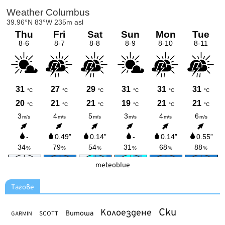
meteoblue
Тагове
Ски
Колоездене
Витоша
SCOTT
GARMIN