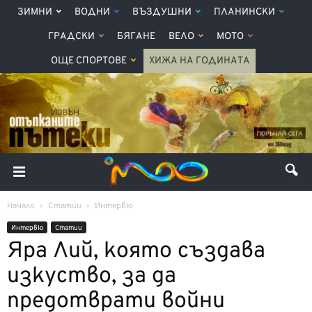
ЗИМНИ
ВОДНИ
ВЪЗДУШНИ
ПЛАНИНСКИ
ГРАДСКИ
БЯГАНЕ
ВЕЛО
МОТО
ОЩЕ СПОРТОВЕ
ХИЖА НА ГОДИНАТА
Начало
Статии
Интервю
Интервю
Статии
Яра Лий, която създава
изкуство, за да
предотврати войни