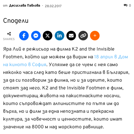
от
Десислава Павлова
-
0
28.02.2017
Сподели
SHARES
Яра Лий е режисьор на филма K2 and the Invisible
Footmen, който ще можем да видим на
18 април в Дом
на киното в София
. Успяхме да се чуем с нея само
няколко часа след като беше пристигнала в България,
за да си поговорим за филма, но и за идеите, които
стоят зад него. K2 and the Invisible Footmen е филм,
документиращ живота на пакистнаските носачи,
които съпровождат алпинистите по пътя им до
върха, но и филм за една непозната и прекрасна
култура, за човечност и ценностите, които имат
значение на 8000 м над морското равнище.