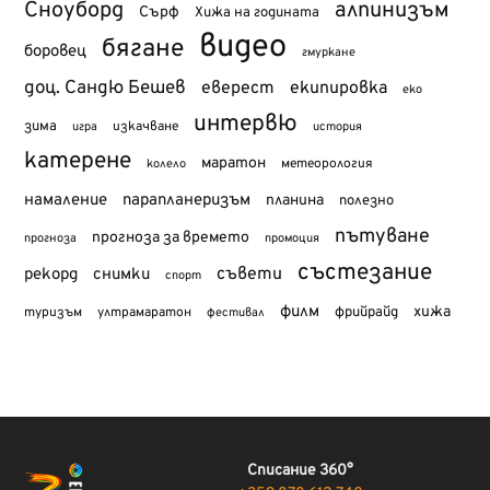
Сноуборд
алпинизъм
Сърф
Хижа на годината
видео
бягане
боровец
гмуркане
доц. Сандю Бешев
еверест
екипировка
еко
интервю
зима
изкачване
история
игра
катерене
маратон
метеорология
колело
намаление
парапланеризъм
планина
полезно
пътуване
прогноза за времето
прогноза
промоция
състезание
съвети
рекорд
снимки
спорт
филм
хижа
туризъм
фрийрайд
ултрамаратон
фестивал
Списание 360°