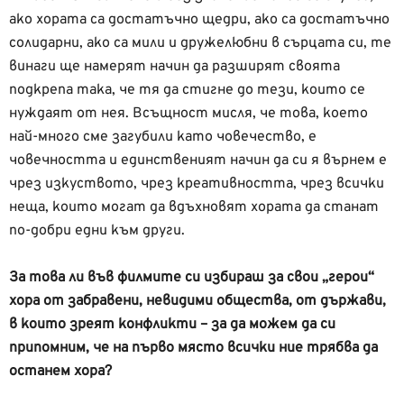
ако хората са достатъчно щедри, ако са достатъчно
солидарни, ако са мили и дружелюбни в сърцата си, те
винаги ще намерят начин да разширят своята
подкрепа така, че тя да стигне до тези, които се
нуждаят от нея. Всъщност мисля, че това, което
най-много сме загубили като човечество, е
човечността и единственият начин да си я върнем е
чрез изкуството, чрез креативността, чрез всички
неща, които могат да вдъхновят хората да станат
по-добри едни към други.
За това ли във филмите си избираш за свои „герои“
хора от забравени, невидими общества, от държави,
в които зреят конфликти – за да можем да си
припомним, че на първо място всички ние трябва да
останем хора?