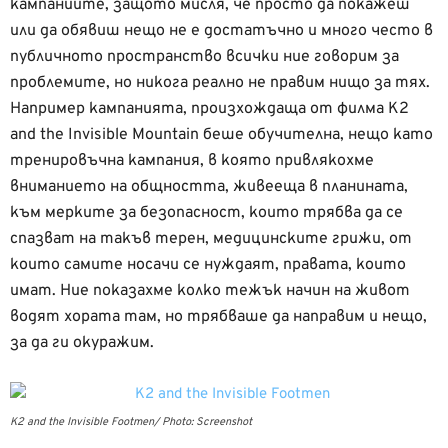
кампаниите, защото мисля, че просто да покажеш
или да обявиш нещо не е достатъчно и много често в
публичното пространство всички ние говорим за
проблемите, но никога реално не правим нищо за тях.
Например кампанията, произхождаща от филма К2
and the Invisible Mountain беше обучителна, нещо като
тренировъчна кампания, в която привлякохме
вниманието на общността, живееща в планината,
към мерките за безопасност, които трябва да се
спазват на такъв терен, медицинските грижи, от
които самите носачи се нуждаят, правата, които
имат. Ние показахме колко тежък начин на живот
водят хората там, но трябваше да направим и нещо,
за да ги окуражим.
К2 and the Invisible Footmen/ Photo: Screenshot