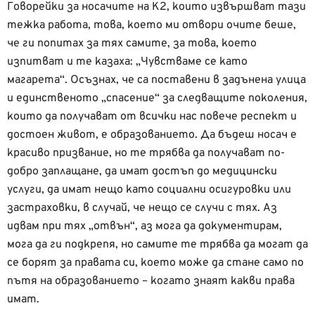
Говорейки за носачите на К2, които извършват тази
тежка работа, това, което ми отвори очите беше,
че ги попитах за тях самите, за това, което
изпитват и те казаха: „Чувстваме се като
магарета“. Осъзнах, че са поставени в задънена улица
и единственото „спасение“ за следващите поколения,
които да получават от всички нас повече респект и
достоен живот, е образованието. Да бъдеш носач е
красиво призвание, но те трябва да получават по-
добро заплащане, да имат достъп до медицински
услуги, да имат нещо като социални осигуровки или
застраховки, в случай, че нещо се случи с тях. Аз
идвам при тях „отвън“, аз мога да документирам,
мога да ги подкрепя, но самите те трябва да могат да
се борят за правата си, което може да стане само по
пътя на образованието – когато знаят какви права
имат.