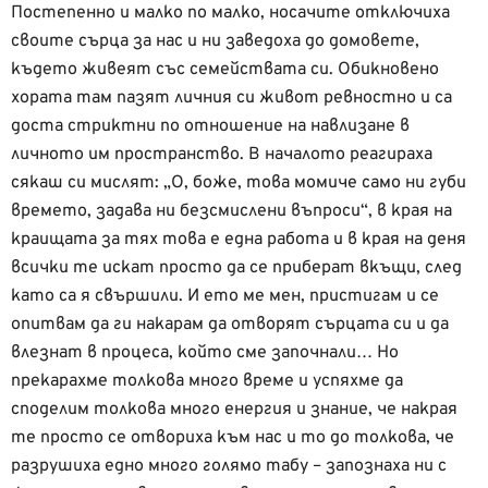
Постепенно и малко по малко, носачите отключиха
своите сърца за нас и ни заведоха до домовете,
където живеят със семействата си. Обикновено
хората там пазят личния си живот ревностно и са
доста стриктни по отношение на навлизане в
личното им пространство. В началото реагираха
сякаш си мислят: „О, боже, това момиче само ни губи
времето, задава ни безсмислени въпроси“, в края на
краищата за тях това е една работа и в края на деня
всички те искат просто да се приберат вкъщи, след
като са я свършили. И ето ме мен, пристигам и се
опитвам да ги накарам да отворят сърцата си и да
влезнат в процеса, който сме започнали… Но
прекарахме толкова много време и успяхме да
споделим толкова много енергия и знание, че накрая
те просто се отвориха към нас и то до толкова, че
разрушиха едно много голямо табу – запознаха ни с