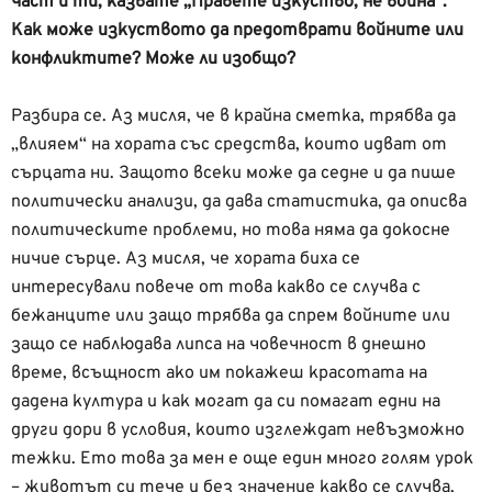
част и ти, казвате „Правете изкуство, не война“.
Как може изкуството да предотврати войните или
конфликтите? Може ли изобщо?
Разбира се. Аз мисля, че в крайна сметка, трябва да
„влияем“ на хората със средства, които идват от
сърцата ни. Защото всеки може да седне и да пише
политически анализи, да дава статистика, да описва
политическите проблеми, но това няма да докосне
ничие сърце. Аз мисля, че хората биха се
интересували повече от това какво се случва с
бежанците или защо трябва да спрем войните или
защо се наблюдава липса на човечност в днешно
време, всъщност ако им покажеш красотата на
дадена култура и как могат да си помагат едни на
други дори в условия, които изглеждат невъзможно
тежки. Ето това за мен е още един много голям урок
– животът си тече и без значение какво се случва,