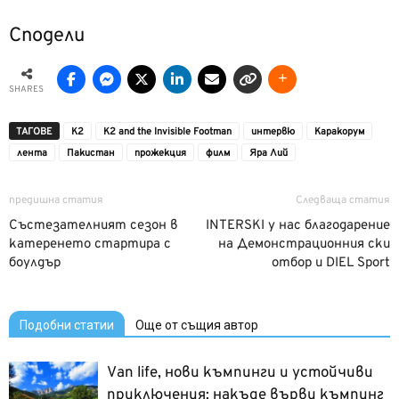
Сподели
SHARES
ТАГОВЕ
K2
K2 and the Invisible Footman
интервю
Каракорум
лента
Пакистан
прожекция
филм
Яра Лий
предишна статия
Следваща статия
Състезателният сезон в
INTERSKI у нас благодарение
катеренето стартира с
на Демонстрационния ски
боулдър
отбор и DIEL Sport
Подобни статии
Още от същия автор
Van life, нови къмпинги и устойчиви
приключения: накъде върви къмпинг