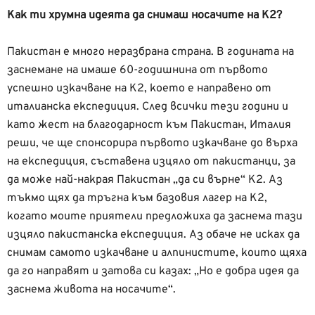
Как ти хрумна идеята да снимаш носачите на К2?
Пакистан е много неразбрана страна. В годината на
заснемане на имаше 60-годишнина от първото
успешно изкачване на К2, което е направено от
италианска експедиция. След всички тези години и
като жест на благодарност към Пакистан, Италия
реши, че ще спонсорира първото изкачване до върха
на експедиция, съставена изцяло от пакистанци, за
да може най-накрая Пакистан „да си върне“ К2. Аз
тъкмо щях да тръгна към базовия лагер на К2,
когато моите приятели предложиха да заснема тази
изцяло пакистанска експедиция. Аз обаче не исках да
снимам самото изкачване и алпинистите, които щяха
да го направят и затова си казах: „Но е добра идея да
заснема живота на носачите“.