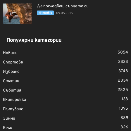
Да последваш сърцето си
Интервю
09.05.2015
Популярни категории
5054
Новини
3838
Спортове
3748
Избрано
2834
Статии
2825
Събития
1138
Екипировка
1095
Пътуване
889
Зимни
826
Вело