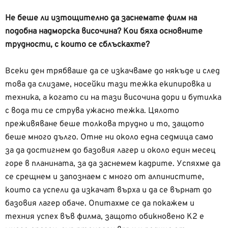
Не беше ли изтощително да заснемате филм на
подобна надморска височина? Кои бяха основните
трудности, с които се сблъскахте?
Всеки ден трябваше да се изкачваме до някъде и след
това да слизаме, носейки тази тежка екипировка и
техника, а когато си на тази височина дори и бутилка
с вода ти се струва ужасно тежка. Цялото
преживяване беше толкова трудно и то, защото
беше много дълго. Отне ни около една седмица само
за да достигнем до базовия лагер и около един месец
горе в планината, за да заснемем кадрите. Успяхме да
се срещнем и запознаем с много от алпинистите,
които са успели да изкачат върха и да се върнат до
базовия лагер обаче. Опитахме се да покажем и
техния успех във филма, защото обикновено К2 е