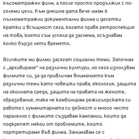
късометражен филм, а после просто продължих с по-
големи цели. Към днешна дата вече имам 6
пълнометражни документални филма и десетки
кратки и всъщност сега, когато правя ретроспекция
на това, което съм успяла да заснема, осъзнавам
колко бързо лети времето.
Всичките ми филми засягат социални теми. Започнах
с „архивиране“ на различни култури, но сега използвам
филмите си, за да привличам вниманието към
различни теми като човешки права, екология, защита
на околната среда, защита на правата на жените,
образование, така че комбинирам режисьорската си
работа с хуманитарната си дейност и много често
паралелно с филмите създавам кампании, които да
подкрепят някои от проблемите, които
портретираме във филма. Занимавам се с