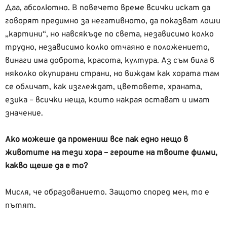
Даа, абсолютно. В повечето време всички искат да
говорят предимно за негативното, да показват лоши
„картини“, но навсякъде по света, независимо колко
трудно, независимо колко отчаяно е положението,
винаги има доброта, красота, култура. Аз съм била в
няколко окупирани страни, но виждам как хората там
се обличат, как изглеждат, цветовете, храната,
езика – всички неща, които накрая остават и имат
значение.
Ако можеше да промениш все пак едно нещо в
животите на тези хора – героите на твоите филми,
какво щеше да е то?
Мисля, че образованието. Защото според мен, то е
пътят.