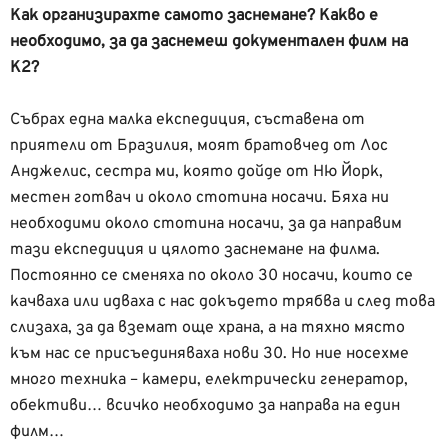
Как организирахте самото заснемане? Какво е
необходимо, за да заснемеш документален филм на
К2?
Събрах една малка експедиция, съставена от
приятели от Бразилия, моят братовчед от Лос
Анджелис, сестра ми, която дойде от Ню Йорк,
местен готвач и около стотина носачи. Бяха ни
необходими около стотина носачи, за да направим
тази експедиция и цялото заснемане на филма.
Постоянно се сменяха по около 30 носачи, които се
качваха или идваха с нас докъдето трябва и след това
слизаха, за да вземат още храна, а на тяхно място
към нас се присъединяваха нови 30. Но ние носехме
много техника – камери, електрически генератор,
обективи… всичко необходимо за направа на един
филм…