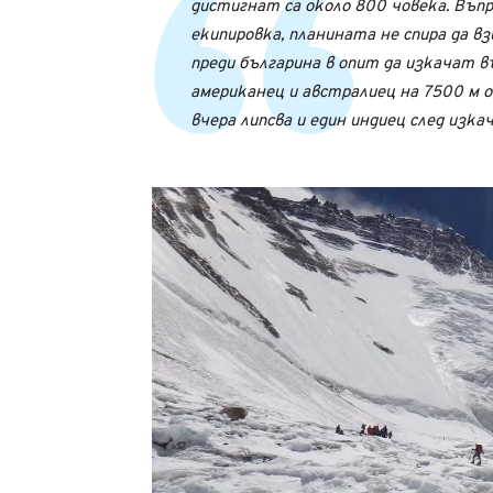
дистигнат са около 800 човека. Въп
екипировка, планината не спира да в
преди българина в опит да изкачат въ
американец и австралиец на 7500 м о
вчера липсва и един индиец след изка