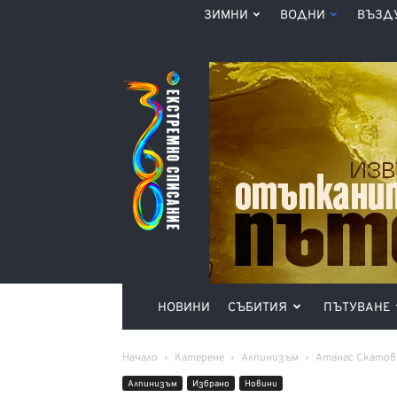
ЗИМНИ
ВОДНИ
ВЪЗД
Списание
360°
НОВИНИ
СЪБИТИЯ
ПЪТУВАНЕ
Начало
Катерене
Алпинизъм
Атанас Скатов
Алпинизъм
Избрано
Новини