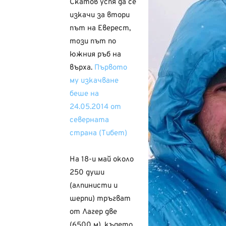
Скатов успя да се
изкачи за втори
път на Еверест,
този път по
южния ръб на
върха.
Първото
му изкачване
беше на
24.05.2014 от
северната
страна (Тибет)
На 18-и май около
250 души
(алпинисти и
шерпи) тръгват
от Лагер две
(6500 м), където