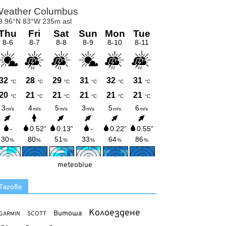
meteoblue
Тагове
Колоездене
Витоша
SCOTT
GARMIN