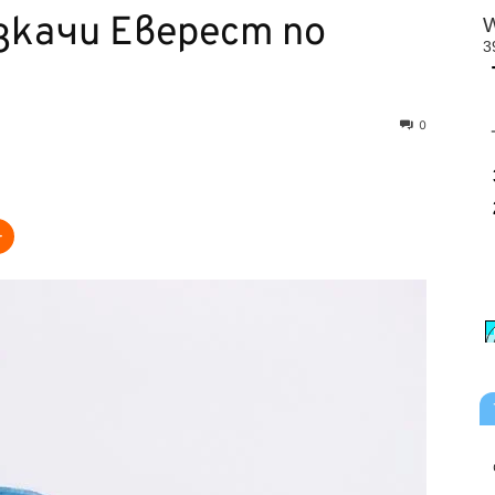
зкачи Еверест по
0