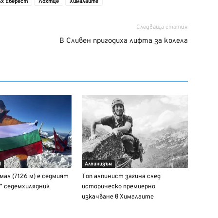
ъх Еверест
Лохтце
Хималаите
Следваща статия
В Сливен пригодиха лифта за колела
d
Алпинизъм
мал (7126 м) e седмият
Топ алпинист загина след
” седемхилядник
историческо премиерно
изкачване в Хималаите