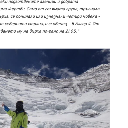
реки подготвените агенции и добрата
зима жертви. Само от голямата група, тръгнала
рха, са починали или изчезнали четири човека –
т северната страна, и словенец – в Лагер 4. От
чването му на върха по-рано на 21.05.