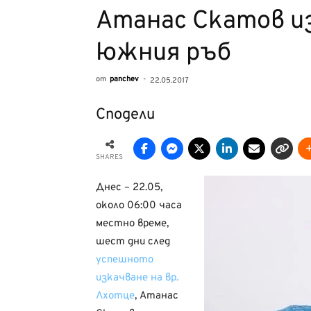
Атанас Скатов и
южния ръб
от
panchev
-
22.05.2017
Сподели
SHARES
Днес – 22.05,
около 06:00 часа
местно време,
шест дни след
успешното
изкачване на вр.
Лхотце
, Атанас