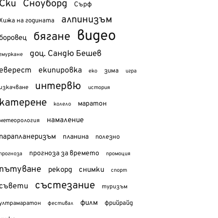
Ски
Сноуборд
Сърф
алпинизъм
Хижа на годината
видео
бягане
боровец
доц. Сандю Бешев
гмуркане
еверест
екипировка
зима
еко
игра
интервю
изкачване
история
катерене
маратон
колело
намаление
метеорология
парапланеризъм
планина
полезно
прогноза за времето
прогноза
промоция
пътуване
рекорд
снимки
спорт
състезание
съвети
туризъм
филм
фрийрайд
ултрамаратон
фестивал