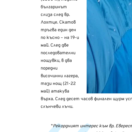
българинът
слиза след вр.
Лохтце. Скатов
тръгва един ден
по късно – на 19-и
май. След две
последователни
нощувки, в два
поредни
височинни лагера,
тази нощ (21-22
май) атакува
върха. След десет часов финален щурм усп
слънчеви лъчи.
Рекордният интерес към вр. Еверес