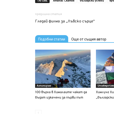
ТАГОВЕ
Атанас Скатов
български успехи
вр
предишна статия
Гледай филма за „Лъвско сърце“
Подобни статии
Още от същия автор
Алпинизъм
Uncategorize
100 върха в Хималаите чакат да
Химлунг Хи
бъдат изкачени за първи път
„български