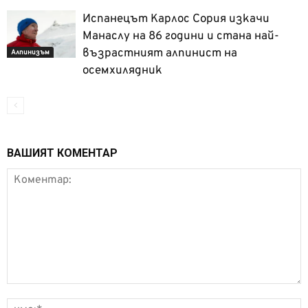
Испанецът Карлос Сория изкачи
Манаслу на 86 години и стана най-
възрастният алпинист на
Алпинизъм
осемхилядник
ВАШИЯТ КОМЕНТАР