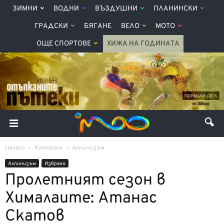
ЗИМНИ
ВОДНИ
ВЪЗДУШНИ
ПЛАНИНСКИ
ГРАДСКИ
БЯГАНЕ
ВЕЛО
МОТО
ОЩЕ СПОРТОВЕ
ХИЖА НА ГОДИНАТА
Начало
Катерене
Алпинизъм
Алпинизъм
Избрано
Пролетният сезон в
Хималаите: Атанас
Скатов