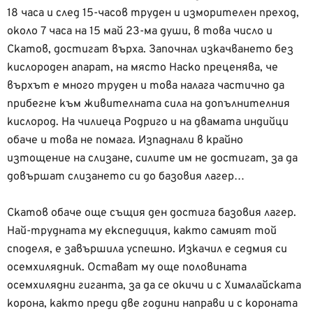
18 часа и след 15-часов труден и изморителен преход,
около 7 часа на 15 май 23-ма души, в това число и
Скатов, достигат върха. Започнал изкачването без
кислороден апарат, на място Наско преценява, че
върхът е много труден и това налага частично да
прибегне към живителната сила на допълнителния
кислород. На чилиеца Родриго и на двамата индийци
обаче и това не помага. Изпаднали в крайно
изтощение на слизане, силите им не достигат, за да
довършат слизането си до базовия лагер…
Скатов обаче още същия ден достига базовия лагер.
Най-трудната му експедиция, както самият той
споделя, е завършила успешно. Изкачил е седмия си
осемхилядник. Остават му още половината
осемхилядни гиганта, за да се окичи и с Хималайската
корона, както преди две години направи и с короната