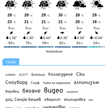
meteoblue
Тагове
Ски
Колоездене
Витоша
SCOTT
GARMIN
Сноуборд
алпинизъм
Сърф
Хижа на годината
видео
бягане
боровец
гмуркане
доц. Сандю Бешев
еверест
екипировка
еко
интервю