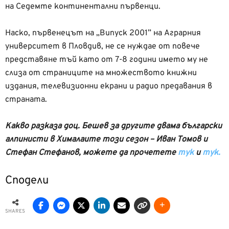
на Седемте континентални първенци.
Наско, първенецът на „Випуск 2001” на Аграрния
университет в Пловдив, не се нуждае от повече
представяне тъй като от 7-8 години името му не
слиза от страниците на множеството книжни
издания, телевизионни екрани и радио предавания в
страната.
Какво разказа доц. Бешев за другите двама български
алпинисти в Хималаите този сезон – Иван Томов и
Стефан Стефанов, можете да прочетете
тук
и
тук.
Сподели
SHARES