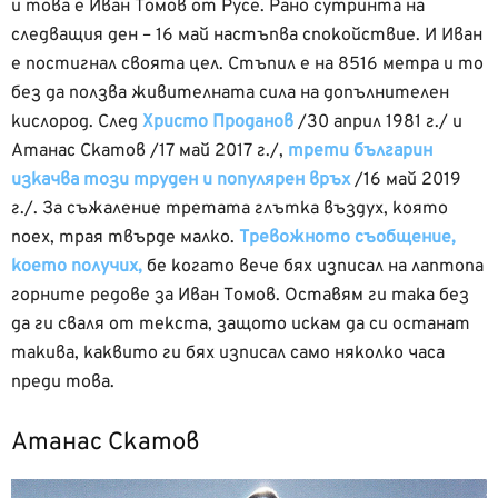
и това е Иван Томов от Русе. Рано сутринта на
следващия ден – 16 май настъпва спокойствие. И Иван
е постигнал своята цел. Стъпил е на 8516 метра и то
без да ползва живителната сила на допълнителен
кислород. След
Христо Проданов
/30 април 1981 г./ и
Атанас Скатов /17 май 2017 г./,
трети българин
изкачва този труден и популярен връх
/16 май 2019
г./. За съжаление третата глътка въздух, която
поех, трая твърде малко.
Тревожното съобщение,
което получих,
бе когато вече бях изписал на лаптопа
горните редове за Иван Томов. Оставям ги така без
да ги сваля от текста, защото искам да си останат
такива, каквито ги бях изписал само няколко часа
преди това.
Атанас Скатов