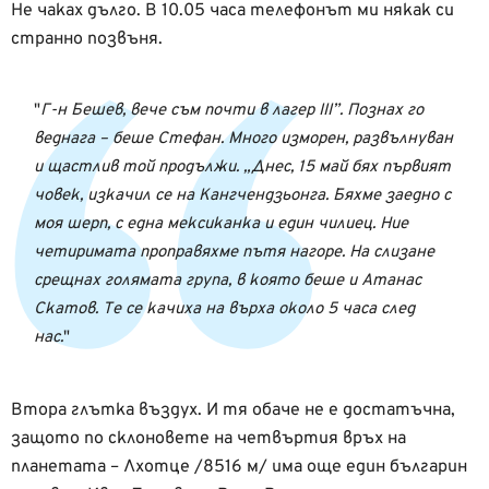
Не чаках дълго. В 10.05 часа телефонът ми някак си
странно позвъня.
Г-н Бешев, вече съм почти в лагер III”. Познах го
веднага – беше Стефан. Много изморен, развълнуван
и щастлив той продължи. „Днес, 15 май бях първият
човек, изкачил се на Кангчендзьонга. Бяхме заедно с
моя шерп, с една мексиканка и един чилиец. Ние
четиримата проправяхме пътя нагоре. На слизане
срещнах голямата група, в която беше и Атанас
Скатов. Те се качиха на върха около 5 часа след
нас.
Втора глътка въздух. И тя обаче не е достатъчна,
защото по склоновете на четвъртия връх на
планетата – Лхотце /8516 м/ има още един българин