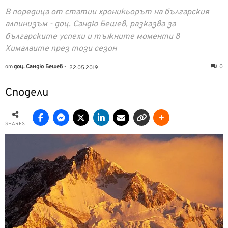
В поредица от статии хроникьорът на българския
алпинизъм - доц. Сандю Бешев, разказва за
българските успехи и тъжните моменти в
Хималаите през този сезон
от
доц. Сандю Бешев
-
0
22.05.2019
Сподели
SHARES