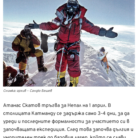
Снимка: архив – Сандю Бешев
Атанас Скатов тръгва за Непал на 1 април. В
столицата Катманду се задържа само 3-4 дни, за да
уреди и последните формалности за участието си в
започващата експедиция. След това започва дългия и
уморителен трек до базовия лагер, който се слави