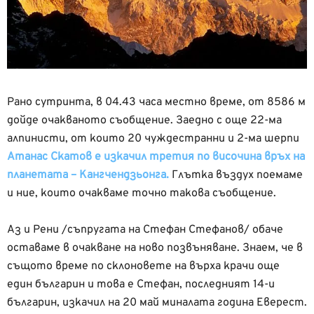
Рано сутринта, в 04.43 часа местно време, от 8586 м
дойде очакваното съобщение. Заедно с още 22-ма
алпинисти, от които 20 чуждестранни и 2-ма шерпи
Атанас Скатов е изкачил третия по височина връх на
планетата – Кангчендзьонга.
Глътка въздух поемаме
и ние, които очакваме точно такова съобщение.
Аз и Рени /съпругата на Стефан Стефанов/ обаче
оставаме в очакване на ново позвъняване. Знаем, че в
същото време по склоновете на върха крачи още
един българин и това е Стефан, последният 14-и
българин, изкачил на 20 май миналата година Еверест.