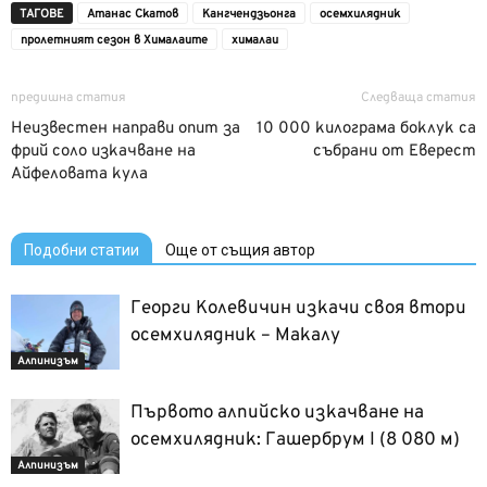
ТАГОВЕ
Атанас Скатов
Кангчендзьонга
осемхилядник
пролетният сезон в Хималаите
хималаи
предишна статия
Следваща статия
Неизвестен направи опит за
10 000 килограма боклук са
фрий соло изкачване на
събрани от Еверест
Айфеловата кула
Подобни статии
Още от същия автор
Георги Колевичин изкачи своя втори
осемхилядник – Макалу
Алпинизъм
Първото алпийско изкачване на
осемхилядник: Гашербрум I (8 080 м)
Алпинизъм