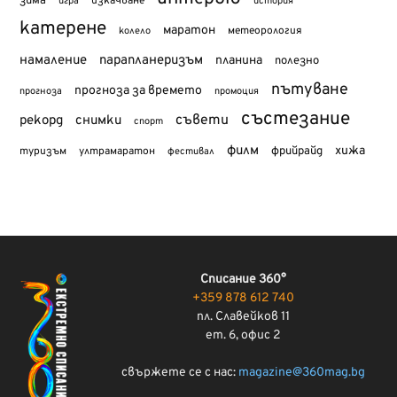
зима
изкачване
история
игра
катерене
маратон
метеорология
колело
намаление
парапланеризъм
планина
полезно
пътуване
прогноза за времето
прогноза
промоция
състезание
съвети
рекорд
снимки
спорт
филм
хижа
туризъм
фрийрайд
ултрамаратон
фестивал
Списание 360°
+359 878 612 740
пл. Славейков 11
ет. 6, офис 2
свържете се с нас:
magazine@360mag.bg