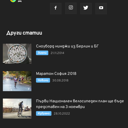
Други статии
Сноуборд нинджи из Берлин и БГ
Зимни
21.11.2014
Маратон София 2018
Новини
30.08.2018
Първи Национален велосипеден план ще бъде
представен на 3 ноември
Избрано
28.10.2022