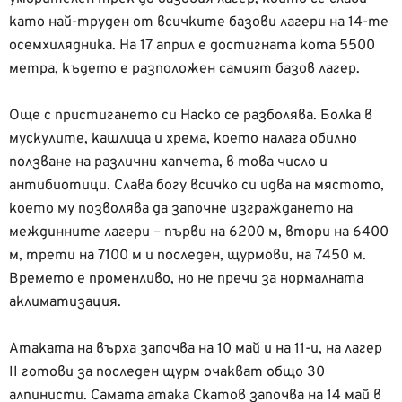
като най-труден от всичките базови лагери на 14-те
осемхилядника. На 17 април е достигната кота 5500
метра, където е разположен самият базов лагер.
Още с пристигането си Наско се разболява. Болка в
мускулите, кашлица и хрема, което налага обилно
ползване на различни хапчета, в това число и
антибиотици. Слава богу всичко си идва на мястото,
което му позволява да започне изграждането на
междинните лагери – първи на 6200 м, втори на 6400
м, трети на 7100 м и последен, щурмови, на 7450 м.
Времето е променливо, но не пречи за нормалната
аклиматизация.
Атаката на върха започва на 10 май и на 11-и, на лагер
II готови за последен щурм очакват общо 30
алпинисти. Самата атака Скатов започва на 14 май в